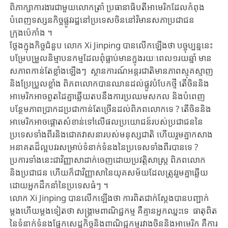
ពិភាក្សា​ការងារ​ជាមួយ​លោកត្រាំ ​ប្រធានាធិបតី​អាមេរិក​ដែល​កំពុង​
បំពេញទស្សនកិច្ច​ផ្លូវរដ្ឋ​នៅប្រទេសចិន​នៅវិមាន​សភា​ប្រជាជន​
ក្រុងប៉េកាំង ។
ថ្លែង​ក្នុ​ង​កិច្ច​ជំនួប លោក Xi Jinping បាន​លើក​ឡើង​ថា បច្ចុប្បន្ន​នេះ
បម្រែបម្រួល​និម្មាបនកម្មដែល​ពុំធ្លាប់មានក្នុង​រយៈពេល​១រយឆ្នាំ មាន​
សភាពកាន់តែ​ខ្លាំងឡើងៗ​ ស្ថានការណ៍​អន្តរជាតិមាន​ភាពស្មុគស្មាញ
និង​ប្រែប្រួលខ្លាំង​ ពិភពលោក​បាន​ឈាន​ដល់​ផ្លូវបំបែក​ថ្មី តើ​ចិននិង​
អាមេរិក​អាច​ពួតដៃគ្នា​ឆ្លើយ​តប​នឹង​ការប្រឈម​​សកល​ និង​បំពេញ
បន្ថែម​ភាពប្រាកដប្រជា​កាន់​តែ​ច្រើន​ដល់​ពិភពលោក​ទេ ? តើចិននិង​
អាមេរិក​អាច​ផ្តោតសំខាន់​ទៅលើ​ផល​ប្រយោជន៍​របស់​ប្រជាជន​នៃ​
ប្រទេសទាំងពីរនិង​ជោគវាសនា​របស់​មនុស្សជាតិ​ ហើយ​រួម​គ្នាកសាង​​
អនាគត​ដ៏ល្អបវរសម្រាប់​​ទំនាក់ទំនង​នៃ​ប្រទេស​ទាំង​ពីរ​បាន​ទេ ?
ប្រការ​ទាំង​នេះ​ជា​វិញ្ញាសាដាក់​ចេញដោយ​​​ប្រវត្តិសាស្ត្រ​ ​ពិភពលោក
និងប្រជាជន​ ហើយ​ក៏ជា​​វិញ្ញាសានៃយុគសម័យ​ដែល​ត្រូវរួម​គ្នា​ឆ្លើយ​
ដោយ​​អ្នក​ដឹក​នាំនៃ​ប្រទេស​ធំ​ៗ ។
លោក Xi Jinping បានលើកឡើងថា ការ​ពិត​ជាក់ស្តែង​បាន​បញ្ជាក់​
ម្តង​ហើយ​ម្ត​ងទៀត​ថា សង្គ្រាមពាណិជ្ជកម្ម គឺគ្មានអ្នកឈ្នះទេ ធាតុពិត​
នៃទំនាក់ទំនង​ផ្នែក​សេដ្ឋកិច្ច​និង​ពាណិជ្ជកម្ម​រវាង​ចិននិង​អាមេរិក​ គឺការ​​