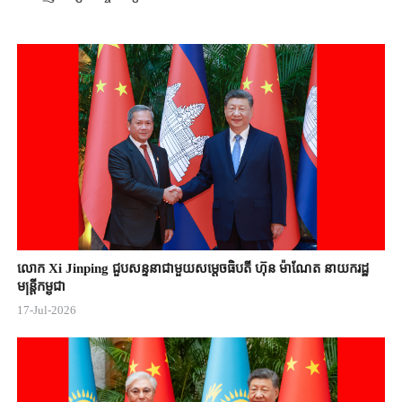
លោក Xi Jinping ជួបសន្ទនាជាមួយសម្តេចធិបតី ហ៊ុន ម៉ាណែត នាយករដ្ឋ
មន្ត្រីកម្ពុជា
17-Jul-2026