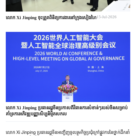
15-Jul-2026
លោក Xi Jinping ចុះត្រួតពិនិត្យការងារនៅក្រុងសៀងហៃ
លោក Xi ​Jinping ​ប្រធានរដ្ឋចិន​ប្រកាសពី​វិធានការ​សំខាន់ៗ​របស់ចិន​សម្រាប់
គាំទ្រ​ការអភិវឌ្ឍ​បញ្ញាសិប្បនិមិ្មត​សកល​
លោក Xi ​Jinping ​ប្រធានរដ្ឋចិន​អញ្ជើញចូលរួម​កិច្ចប្រជុំ​​​ក្រៅ​ផ្លូវការនៃ​ថ្នាក់ដឹកនាំ​