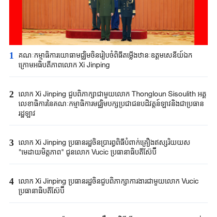
1
គណៈកម្មាធិការយោធាមជ្ឈិម​ចិន​រៀបចំ​ពិធី​តម្លើងឋានៈឧត្តមសេនីយ៍ឯក
ក្រោម​អធិបតី​ភាព​លោក​ Xi Jinping
2
លោក Xi Jinping ជួបពិភាក្សាជាមួយលោក Thongloun Sisoulith អគ្គ
លេខាធិការនៃគណៈកម្មាធិការមជ្ឈិមបក្សប្រជាជនបដិវត្តន៍ឡាវនិងជាប្រធាន
រដ្ឋឡាវ
3
លោក Xi Jinping ប្រធានរដ្ឋចិនប្រារព្ធពិធីបំពាក់​គ្រឿង​ឥស្សរិយយស
"មេដាយមិត្តភាព" ជូនលោក Vucic ប្រធានាធិបតីស៊ែប៊ី
4
លោក Xi Jinping ប្រធានរដ្ឋចិនជួបពិភាក្សាការងារជាមួយលោក Vucic
ប្រធានាធិបតីស៊ែប៊ី