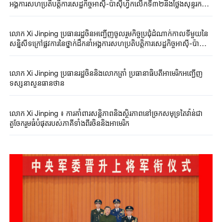
អង្គការ​សហប្រតិបត្តិការ​សេដ្ឋកិច្ច​អាស៊ី-ប៉ាស៊ីហ្វិក​លើកទី៣២​និងថ្លែង​សុន្ទរកថា
គន្លឹះ​
លោក Xi ​Jinping ​ប្រធានរដ្ឋចិន​អញ្ជើញចូលរួម​កិច្ចប្រជុំ​ដំណាក់កាលទីមួយនៃ
សន្និសីទ​ក្រៅ​ផ្លូវការនៃ​ថ្នាក់ដឹកនាំអង្គការសហប្រតិបត្តិការសេដ្ឋកិច្ចអាស៊ី-ប៉ា
ស៊ីហ្វិកលើកទី៣២​
លោក Xi ​Jinping ​ប្រធានរដ្ឋចិន​និងលោកត្រាំ ​ប្រធានាធិបតី​អាមេរិក​​អញ្ជើញ​​​
ទស្សនា​សួនធានថាន​
លោក Xi ​Jinping ​៖ ការគាំពារ​សន្តិភាពនិង​ស្ថិរភាពនៅ​ច្រកសមុទ្រ​តៃវ៉ាន់ជា​
តួចែករួម​ធំបំផុត​របស់​ភាគីទាំងពីរ​ចិននិងអាមេរិក​