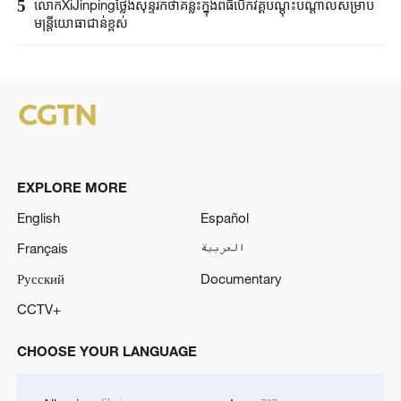
5
លោកXiJinpingថ្លែងសុន្ទរកថាគន្លឹះក្នុងពិធីបើកវគ្គបណ្តុះបណ្តាលសម្រាប់
មន្ត្រីយោធាជាន់ខ្ពស់
EXPLORE MORE
English
Español
Français
العربية
Русский
Documentary
CCTV+
CHOOSE YOUR LANGUAGE