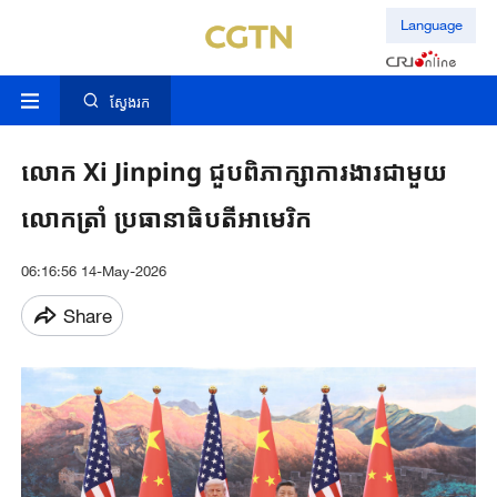
Language
ស្វែងរក
លោក Xi ​Jinping ​ជួបពិភាក្សា​ការងារ​ជាមួយ​
លោកត្រាំ ​ប្រធានាធិបតី​អាមេរិក​​
06:16:56 14-May-2026
Share