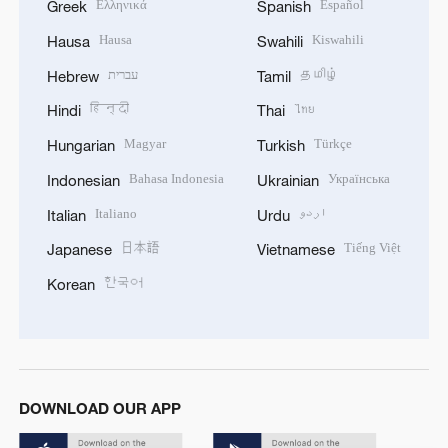
Ελληνικά
Español
Greek
Spanish
Hausa
Kiswahili
Hausa
Swahili
עברית
தமிழ்
Hebrew
Tamil
हिन्दी
ไทย
Hindi
Thai
Magyar
Türkçe
Hungarian
Turkish
Bahasa Indonesia
Українська
Indonesian
Ukrainian
Italiano
اردو
Italian
Urdu
日本語
Tiếng Việt
Japanese
Vietnamese
한국어
Korean
DOWNLOAD OUR APP