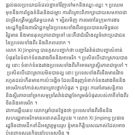
ផ្តល់​ផល​ប្រយោជន៍​ដល់​គ្នា​ទៅវិញទៅមក​និង​ឈ្នះ-ឈ្នះ​ ។ ប្រឈម​
មុខ​នឹង​ការ​ខ្វែង​គំនិត​និង​ជម្លោះ​ ការ​ពិគ្រោះពិភាក្សា​ដោ​យ​សមភាព​ជា​
ជម្រើស​ត្រឹមត្រូវ​តែ​មួយ​គត់ ។ ម្សិលមិញ ការចរចា​នៃ​ក្រុម​ការងារ​
សេដ្ឋកិច្ច​និង​ពាណិជ្ជកម្មនៃ​ប្រទេស​ទាំង​ពីរទទួល​​បាន​សមិទ្ធផល
វិជ្ជមាន ​និង​មាន​តុល្យភាពជា​ទូទៅ នេះគឺជា​​ដំណឹង​ល្អ​ចំពោះ​​ប្រជាជន​
នៃ​ប្រទេសទាំង​ពីរ និង​ពិភពលោក ។
លោក Xi ​Jinping ​បានគូសបញ្ជាក់ថា ​បញ្ហាតៃវ៉ាន់ជា​បញ្ហាសំខាន់​
បំផុតនៃ​ទំនាក់ទំនង​រវាងចិន​និងអាមេរិក ​។ ប្រសិនបើ​ដោះស្រាយ​បាន
ល្អ នោះ​ ទំនាក់ទំនង​រវាងប្រទេស​ទាំងពីរ​ក៏អាចរក្សាស្ថិរភាព​ជាទូទៅ ។​
ប្រសិនបើ​ដោះស្រាយមិនបានល្អ​ នោះ​ ប្រទេសទាំងពីរ​នឹងមានវិវាទ​
រហូតដល់​កើតមាន​ការប៉ះទង្គិច ​ដែលនឹងរុញ​ទំនាក់ទំនង​រវាងចិន​និង
អាមេរិក​ទៅកាន់​សភាពគ្រោះថ្នាក់​បំផុត​ ។ ដូច្នេះ ​ការគាំពារសន្តិភាព​
និងស្ថិរភាពនៅ​ច្រកសមុទ្រតៃ​វ៉ាន់ជា​តួចែក​រួមធំបំផុត​របស់​ភាគីទាំងពីរ​
ចិននិងអាមេរិក ។
ជាការឆ្លើយតប ​លោកត្រាំបាន​ថ្លែងថា ​ប្រទេសទាំងពីរ​ចិននិង​
សហរដ្ឋអាមេរិក​មានអនាគត​ដ៏ល្អបវរ ។ ​លោក​ Xi ​Jinping ​ប្រធាន
រដ្ឋចិនជា​មេដឹកនាំដ៏​អស្ចារ្យ​មួយរូប​ ខ្ញុំមានកិត្តិយស​ណាស់ដែល​អាច​
បំពេញ​ទស្សនកិច្ចនៅ​ប្រទេសចិន ៕