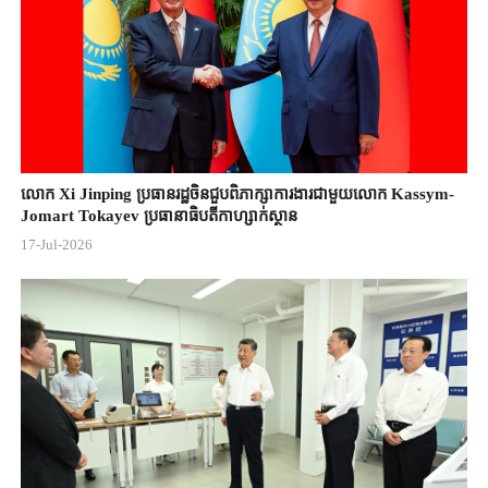
លោក Xi Jinping ប្រធានរដ្ឋចិន​ជួបពិភាក្សា​ការងារជាមួយ​លោក Kassym-
Jomart ​Tokayev ​ប្រធានាធិបតី​កាហ្សាក់ស្ថាន​
17-Jul-2026