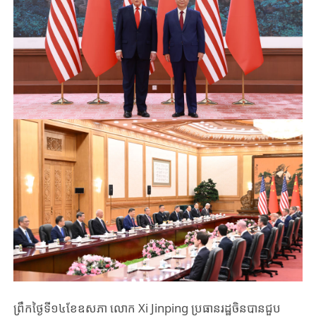
ព្រឹកថ្ងៃទី១៤​ខែឧសភា ​លោក Xi ​Jinping ​ប្រធានរដ្ឋចិន​បាន​ជួប