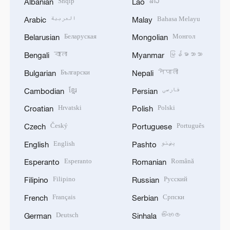
Shqip
ລາວ
Albanian
Lao
العربية
Bahasa Melayu
Arabic
Malay
Беларуская
Монгол
Belarusian
Mongolian
বাংলা
မြန်မာဘာသာ
Bengali
Myanmar
Български
नेपाली
Bulgarian
Nepali
ខ្មែរ
فارسی
Cambodian
Persian
Hrvatski
Polski
Croatian
Polish
Český
Português
Czech
Portuguese
English
پښتو
English
Pashto
Esperanto
Română
Esperanto
Romanian
Filipino
Русский
Filipino
Russian
Français
Српски
French
Serbian
Deutsch
සිංහල
German
Sinhala