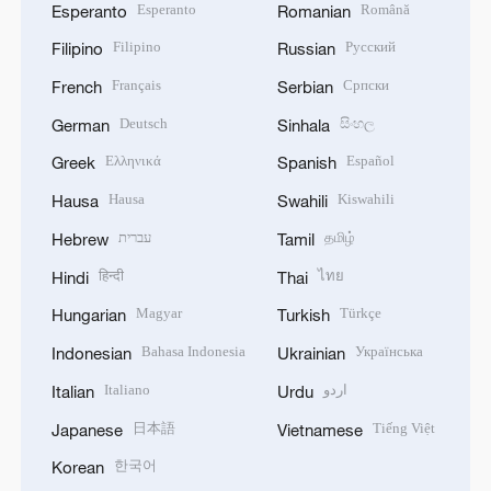
Esperanto
Română
Esperanto
Romanian
Filipino
Русский
Filipino
Russian
Français
Српски
French
Serbian
Deutsch
සිංහල
German
Sinhala
Ελληνικά
Español
Greek
Spanish
Hausa
Kiswahili
Hausa
Swahili
עברית
தமிழ்
Hebrew
Tamil
हिन्दी
ไทย
Hindi
Thai
Magyar
Türkçe
Hungarian
Turkish
Bahasa Indonesia
Українська
Indonesian
Ukrainian
Italiano
اردو
Italian
Urdu
日本語
Tiếng Việt
Japanese
Vietnamese
한국어
Korean