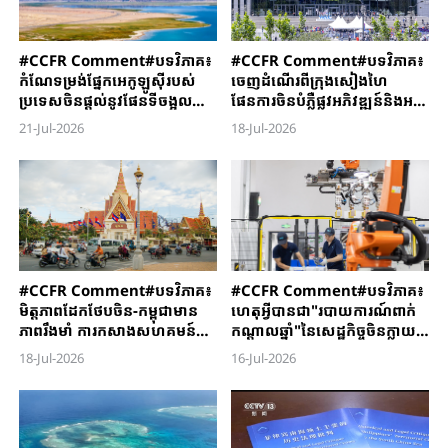
#CCFR Comment#បទវិភាគ៖
#CCFR ​Comment#បទវិភាគ​៖
កំណែទម្រង់ផ្នែកអេកូឡូស៊ីរបស់
ចេញដំណើរ​ពី​ក្រុងសៀងហៃ ​
ប្រទេសចិនផ្តល់នូវផែនទីចង្អុល
ផែនការ​ចិនបំភ្លឺផ្លូវ​អភិវឌ្ឍន៍​និង​​អភិ​
បង្ហាញផ្លូវដែលអាចចម្លងបាន
បាលកិច្ច​បញ្ញាសិប្បនិម្មិត​សកល​
21-Jul-2026
18-Jul-2026
សម្រាប់ប្រទេសកំពុងអភិវឌ្ឍន៍
#CCFR ​Comment#បទវិភាគ​៖
#CCFR Comment#បទវិភាគ៖
មិត្តភាព​ដែកថែបចិន-កម្ពុជា​មាន
ហេតុអ្វីបានជា"របាយការណ៍ពាក់
ភាពរឹងមាំ ​ការកសាង​សហ​គម​ន៍​
កណ្តាលឆ្នាំ"នៃសេដ្ឋកិច្ចចិនក្លាយ
ជោគវាសនារួម​ចិន-កម្ពុជា​
ទៅជា"យុថ្កាស្ថិរភាព"សម្រាប់សេដ្ឋ
18-Jul-2026
16-Jul-2026
បានឈានឆ្ពោះ​ទៅជំហានថ្មី​ទៀត​
កិច្ចសកល?