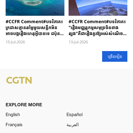
#CCFR​ Comment#​បទវិភាគ៖
#CCFR ​Comment#បទវិភាគ​៖​
ក្រដាសគ្មានតម្លៃមួយសន្លឹកមិន​
"រឿង​មជ្ឈត្តកម្ម​សមុទ្រ​ចិនខាង​
អាច​បង្ករឿង​ហេតុអ្វីបានទេ ជប៉ុន​
ត្បូង"គឺ​ជា​រឿង​គួរ​ឱ្យ​អស់​សំ​ណើ​ច​៖
គួរ​បញ្ឈប់បង្ករឿងនៅសមុទ្រចិន
តើក្រដាស​ឥត​បាន​ការ​មួយសន្លឹក​
15-Jul-2026
13-Jul-2026
ខាងត្បូងឥឡូវនេះ
អាច​ធ្វើ​ឱ្យ​រង្គោះ​រង្គើអធិបតេយ្យភាព​
រាប់ពាន់ឆ្នាំ​បាន​ទេ ?
ច្រើនទៀត
EXPLORE MORE
English
Español
Français
العربية