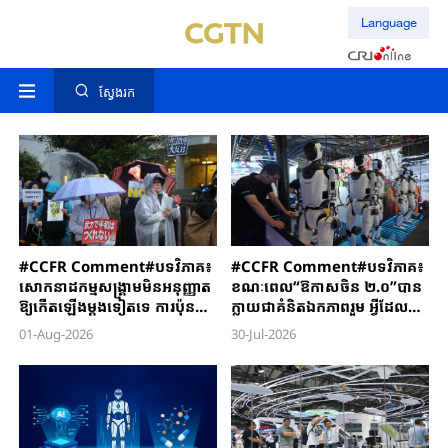
Language
ស្វែងរក
#CCFR ​Comment#បទវិភាគ​៖
#CCFR Comment#បទវិភាគ៖
សោកនាដកម្ម​សង្គ្រាម​មិនអនុញ្ញាត​
ខណៈពេល“ឱកាសចិន ២.០”បាន
ឱ្យកើតឡើង​ម្តងទៀត​ទេ​ ការប៉ុនប៉ង​
ក្លាយជាគំនិតឯកភាពរួម អ្វីដែល
ចង់ធ្វើឱ្យ​​យោធានិយម​រស់ឡើងវិញ​
ហៅថា“អតិរេកផលិតកម្ម”គ្រាន់តែ
01-Aug-2026
30-Jul-2026
មុខជានឹង​ទទួល​បរាជ័យជាក់​ជា​មិន​
ជាការព្រួយបារម្ភខាងនយោបាយ
ខា​ន​
ប៉ុណ្ណោះ