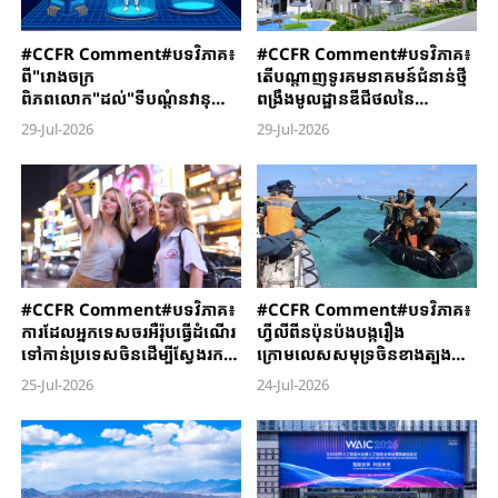
#CCFR Comment#បទវិភាគ៖
#CCFR Comment#បទវិភាគ៖
ពី"រោងចក្រ
តើបណ្តាញទូរគមនាគមន៍ជំនាន់ថ្មី
ពិភពលោក"ដល់"ទីបណ្តុំនវានុ
ពង្រឹងមូលដ្ឋានឌីជីថលនៃ
វត្តន៍សកល" តើ"ផលិតផលថ្មីបំផុត
“ផែនការអភិវឌ្ឍន៍ជាតិ៥ឆ្នាំទី១៥
29-Jul-2026
29-Jul-2026
ចំនួនបី"បង្កើតជាថ្មីឡើងវិញនូវ
”តាមរបៀបណា
មូលដ្ឋានគ្រឹះនៃពាណិជ្ជកម្មអន្តរជាតិ
របស់ប្រទេសចិនតាមរបៀបណា
#CCFR ​Comment#បទវិភាគ​៖
#CCFR Comment#បទវិភាគ៖
ការ​ដែល​​អ្នកទេសចរអឺរ៉ុប​ធ្វើដំណើរ​
ហ្វីលីពីនប៉ុនប៉ងបង្ករឿង
ទៅកាន់ប្រទេសចិន​ដើម្បីស្វែងរក​
ក្រោមលេសសមុទ្រចិនខាងត្បូង
ភាពត្រជាក់​ ជាភស្តុតាង​បញ្ជាក់ថា​
ពិតជាអសាឥតការជាក់ជាមិនខាន
25-Jul-2026
24-Jul-2026
ចិន-អឺរ៉ុប​ជាដៃគូ មិនមែនជា​គូ
ប្រជែងនោះ​ទេ​