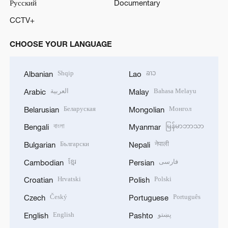
Русский
Documentary
CCTV+
CHOOSE YOUR LANGUAGE
Shqip
ລາວ
Albanian
Lao
العربية
Bahasa Melayu
Arabic
Malay
Беларуская
Монгол
Belarusian
Mongolian
বাংলা
မြန်မာဘာသာ
Bengali
Myanmar
Български
नेपाली
Bulgarian
Nepali
ខ្មែរ
فارسی
Cambodian
Persian
Hrvatski
Polski
Croatian
Polish
Český
Português
Czech
Portuguese
English
پښتو
English
Pashto