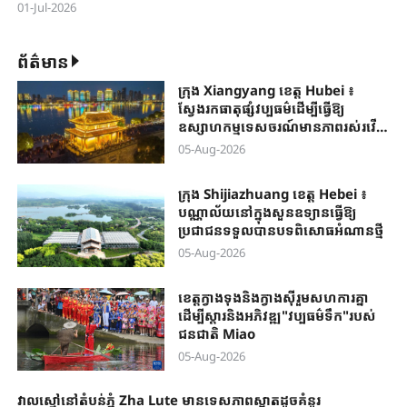
01-Jul-2026
ព័ត៌មាន
ក្រុង Xiangyang ខេត្ត Hubei ៖
ស្វែងរកធាតុផ្សំវប្បធម៌ដើម្បីធ្វើឱ្យ
ឧស្សាហកម្មទេសចរណ៍មានភាពរស់រវើក
កាន់តែខ្លាំង
05-Aug-2026
ក្រុង Shijiazhuang ខេត្ត Hebei ៖
បណ្ណាល័យនៅក្នុងសួនឧទ្យានធ្វើឱ្យ
ប្រជាជនទទួលបានបទពិសោធអំណានថ្មី
05-Aug-2026
ខេត្តក្វាងទុងនិងក្វាងស៊ីរួមសហការគ្នា
ដើម្បីស្តារនិងអភិវឌ្ឍ"វប្បធម៌ទឹក"របស់
ជនជាតិ Miao
05-Aug-2026
វាលស្មៅនៅតំបន់ភ្នំ Zha Lute មានទេសភាពស្អាតដូចគំនូរ