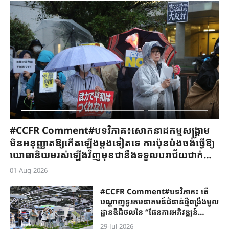
#CCFR Comment#បទវិភាគ៖ ខណៈពេល“ឱកាសចិន
#
​​
២.០”បានក្លាយជាគំនិតឯកភាពរួម អ្វីដែលហៅថា“អតិរេក
ពិ
​
ផលិតកម្ម”គ្រាន់តែជាការព្រួយបារម្ភខាងនយោបាយ
តើ
ប៉ុណ្ណោះ
មូ
30-Jul-2026
29-
រ
#CCFR Comment#បទវិភាគ៖ តើ
បណ្តាញទូរគមនាគមន៍ជំនាន់ថ្មីពង្រឹងមូល
ដ្ឋានឌីជីថលនៃ “ផែនការអភិវឌ្ឍន៍
ជាតិ៥ឆ្នាំទី១៥ ”តាមរបៀបណា
29-Jul-2026