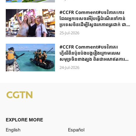
#CCFR ​Comment#បទវិភាគ​៖ការ​
ដែល​​អ្នកទេសចរអឺរ៉ុប​ធ្វើដំណើរ​ទៅកាន់
ប្រទេសចិន​ដើម្បីស្វែងរក​ភាពត្រជាក់​ ជា
ភស្តុតាង​បញ្ជាក់ថា​ ចិន-អឺរ៉ុប​ជាដៃគូ
25-Jul-2026
មិនមែនជា​គូប្រជែងនោះ​ទេ​
#CCFR Comment#បទវិភាគ៖
ហ្វីលីពីនប៉ុនប៉ងបង្ករឿងក្រោមលេស
សមុទ្រចិនខាងត្បូង ពិតជាអសាឥតការ
ជាក់ជាមិនខាន
24-Jul-2026
EXPLORE MORE
English
Español