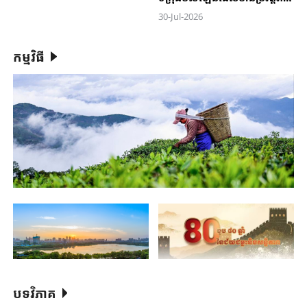
ពាន់ឆ្នាំ
30-Jul-2026
កម្មវិធី
បទវិភាគ