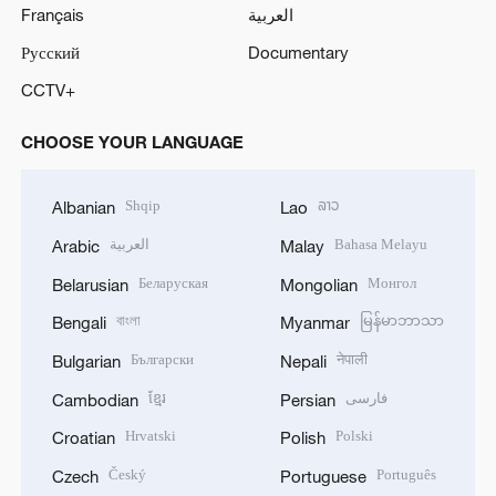
Français
العربية
Русский
Documentary
CCTV+
CHOOSE YOUR LANGUAGE
Shqip
ລາວ
Albanian
Lao
العربية
Bahasa Melayu
Arabic
Malay
Беларуская
Монгол
Belarusian
Mongolian
বাংলা
မြန်မာဘာသာ
Bengali
Myanmar
Български
नेपाली
Bulgarian
Nepali
ខ្មែរ
فارسی
Cambodian
Persian
Hrvatski
Polski
Croatian
Polish
Český
Português
Czech
Portuguese