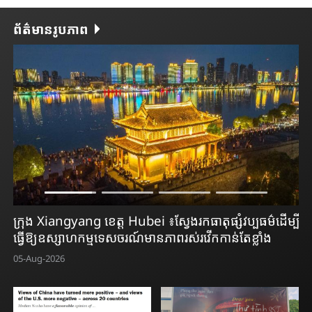
ព័ត៌មានរូបភាព
្បី
ក្រុង Shijiazhuang ខេត្ត Hebei ៖បណ្ណាល័យនៅក្នុងសួន
ខេ
ឧទ្យានធ្វើឱ្យប្រជាជនទទួលបានបទពិសោធអំណានថ្មី
អភ
05-Aug-2026
05