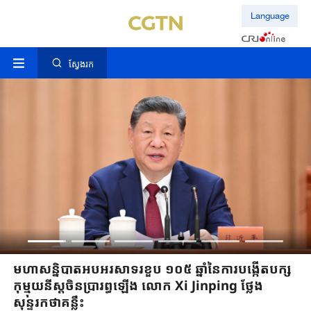
Language
ស្វែងរក
លោក Xi Jinping អញ្ជើញបំពាក់គ្រឿង
ឥស្សរិយយសជូន​អ្នកដែលទទួលបាន« មេដាយ ១
កក្កដា »