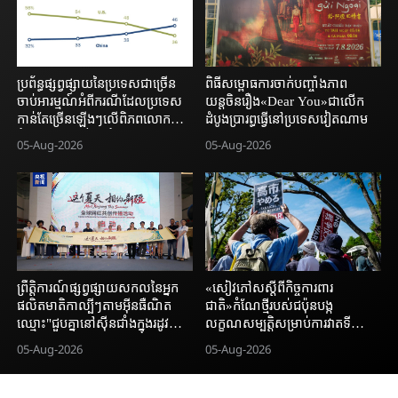
ប្រព័ន្ធផ្សព្វផ្សាយនៃប្រទេសជាច្រើន
ពិធីសម្ពោធការចាក់បញ្ចាំងភាព
ចាប់អារម្មណ៍អំពីករណីដែលប្រទេស
យន្តចិនរឿង«Dear You»ជាលើក
កាន់តែច្រើនឡើងៗលើពិភពលោកមាន
ដំបូងប្រារព្ធធ្វើនៅប្រទេសវៀតណាម
ចំណាប់អារម្មណ៍ល្អចំពោះប្រទេសចិន
05-Aug-2026
05-Aug-2026
មានការកើនឡើងជាបន្តបន្ទាប់
ព្រឹត្តិការណ៍ផ្សព្វផ្សាយសកលនៃអ្នក
«សៀវភៅសស្តីពីកិច្ចការពារ
ផលិតមាតិកាល្បីៗតាមអ៊ីនធឺណិត
ជាតិ»កំណែថ្មីរបស់ជប៉ុនបង្ក
ឈ្មោះ"ជួបគ្នានៅស៊ីនជាំងក្នុងរដូវក្ដៅ
លក្ខណសម្បត្តិសម្រាប់ការវាតទី
នេះ"បានសម្ពោធជាផ្លូវការ
យោធានិងបម្រុងសព្វាវុធ
05-Aug-2026
05-Aug-2026