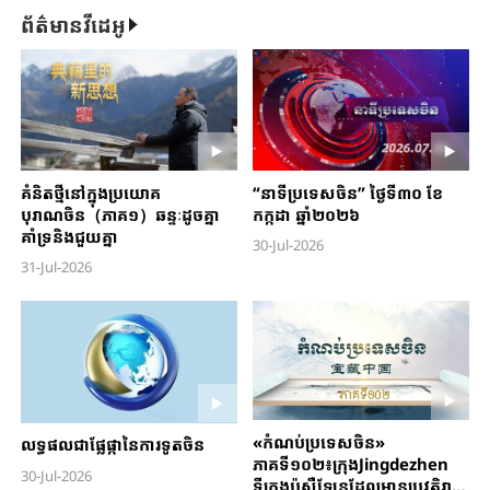
ព័ត៌មានវីដេអូ
គំនិតថ្មីនៅក្នុងប្រយោគ
“នាទីប្រទេសចិន” ថ្ងៃទី៣០ ខែ
បុរាណចិន（ភាគ១）ឆន្ទៈដូចគ្នា
កក្កដា ឆ្នាំ២០២៦
គាំទ្រនិងជួយគ្នា
30-Jul-2026
31-Jul-2026
«កំណប់ប្រទេសចិន»
លទ្ធផលជាផ្លែផ្កានៃការទូតចិន
ភាគទី១០២៖ក្រុងJingdezhen
30-Jul-2026
ទីក្រុងប៉សឺឡែនដែលមានប្រវត្តិរាប់