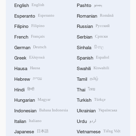
English
پښتو
English
Pashto
Esperanto
Română
Esperanto
Romanian
Filipino
Русский
Filipino
Russian
Français
Српски
French
Serbian
Deutsch
සිංහල
German
Sinhala
Ελληνικά
Español
Greek
Spanish
Hausa
Kiswahili
Hausa
Swahili
עברית
தமிழ்
Hebrew
Tamil
हिन्दी
ไทย
Hindi
Thai
Magyar
Türkçe
Hungarian
Turkish
Bahasa Indonesia
Українська
Indonesian
Ukrainian
Italiano
اردو
Italian
Urdu
日本語
Tiếng Việt
Japanese
Vietnamese