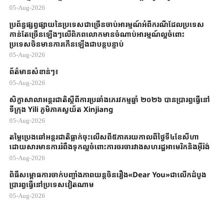
05-Aug-2026
ប្រព័ន្ធផ្សព្វផ្សាយនៃប្រទេសជាច្រើនចាប់អារម្មណ៍អំពីករណីដែលប្រទេស
កាន់តែច្រើនឡើងៗលើពិភពលោកមានចំណាប់អារម្មណ៍ល្អចំពោះ
ប្រទេសចិនមានការកើនឡើងជាបន្តបន្ទាប់
05-Aug-2026
ព័ត៌មានសំខាន់ៗ៖
05-Aug-2026
សិក្ខាសាលា​អន្តរជាតិ​ស្តីពី​ការប្រឆាំង​ភេរវកម្ម​ឆ្នាំ ២០២៦ ​បានប្រារព្ធធ្វើ​នៅ
ទីក្រុង ​Yili ​ភូមិភាគ​ស្វយ័ត ​Xinjiang ​
05-Aug-2026
តម្លៃប្រេងឆៅ​អន្តរជាតិ​ធ្លាក់ចុះលើសពី​៥ភាគរយ​កាលពី​ថ្ងៃទី៤ខែ​សីហា​
ដោយសារ​មានការរំពឹងទុក​ល្អ​ចំពោះ​ការចរចា​រវាង​សហរដ្ឋអាមេរិក​និងអ៊ីរ៉ង់​
05-Aug-2026
ពិធីសម្ពោធការចាក់បញ្ចាំងភាពយន្តចិនរឿង«Dear You»ជាលើកដំបូង
ប្រារព្ធធ្វើនៅប្រទេសវៀតណាម
05-Aug-2026