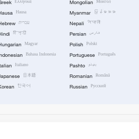
Greek
Ελληνικά
Mongolian
Монгол
Hausa
Hausa
Myanmar
မြန်မာဘာသာ
Hebrew
עברית
Nepali
नेपाली
Hindi
हिन्दी
Persian
فارسی
Hungarian
Magyar
Polish
Polski
Indonesian
Bahasa Indonesia
Portuguese
Português
Italian
Italiano
Pashto
پښتو
Japanese
日本語
Romanian
Română
Korean
한국어
Russian
Русский