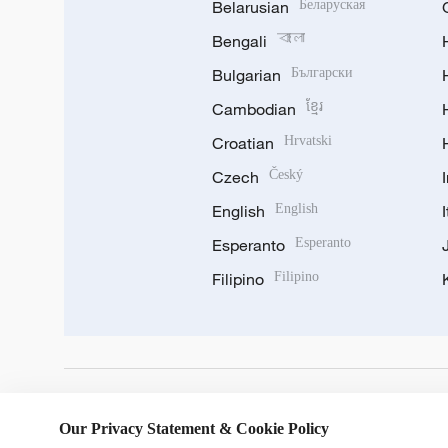
Belarusian
Беларуская
Bengali
বাংলা
Bulgarian
Български
Cambodian
ខ្មែរ
Croatian
Hrvatski
Czech
Český
English
English
Esperanto
Esperanto
Filipino
Filipino
DOWNLOAD OUR APP
Our Privacy Statement & Cookie Policy