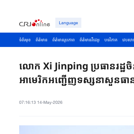
Language
ទំព័រមុខ
ព័ត៌មាន
ព័ត៌មានរូបភាព
ព័ត៌មានវីដេអូ
បទវិភាគ
វេបសា
លោក Xi ​Jinping ​ប្រធានរដ្ឋចិន
អាមេរិក​​អញ្ជើញ​​​ទស្សនា​សួនធា
07:16:13 14-May-2026