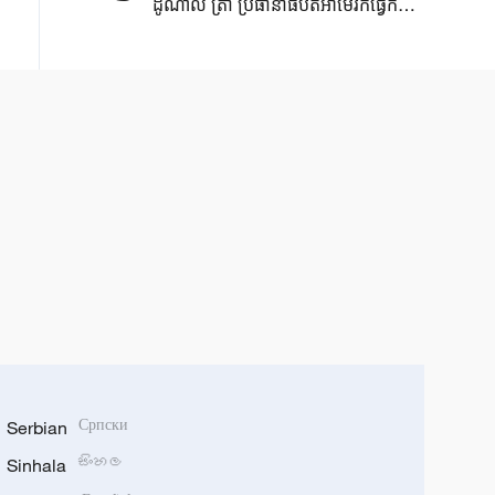
ដូណាល់ ត្រាំ ​ប្រធានាធិបតី​អាមេរិកធ្វើ​កិច្ច
ជំនួប​ខ្នាតតូច​នៅទីស្តីការរដ្ឋ​
Zhongnanhai ​
Serbian
Српски
Sinhala
සිංහල