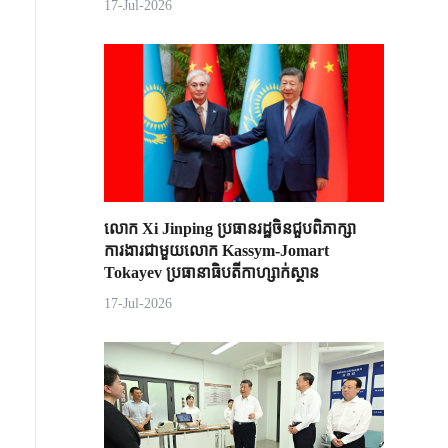
17-Jul-2026
លោក Xi Jinping ប្រធានរដ្ឋចិន​ជួបពិភាក្សា​
ការងារជាមួយ​លោក Kassym-Jomart ​
Tokayev ​ប្រធានាធិបតី​កាហ្សាក់ស្ថាន​
17-Jul-2026