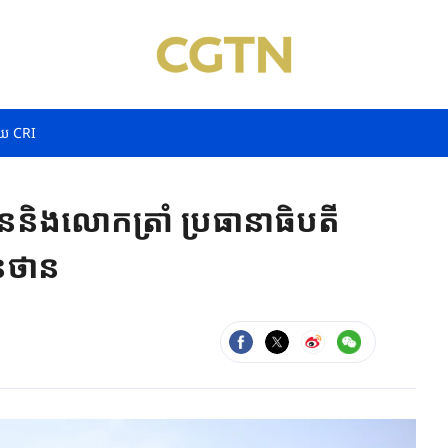
យ CRI
​និងលោកត្រាំ ​ប្រធានាធិបតី​
នថាន​