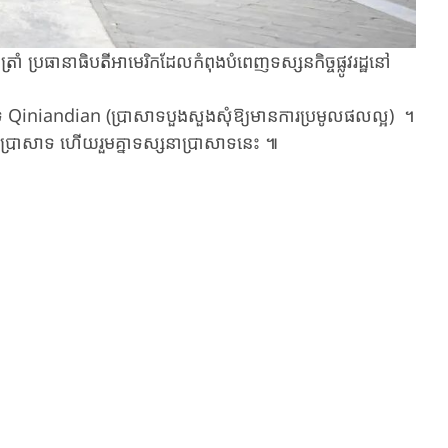
 ​ប្រធានាធិបតី​អាមេរិក​ដែល​កំពុង​បំពេញទស្សនកិច្ច​ផ្លូវរដ្ឋ​នៅ
Qiniandian ​(ប្រាសាទ​បួងសួង​សុំឱ្យមាន​ការប្រមូល​ផលល្អ​) ​ ។
ុខប្រាសាទ​ ​ហើយរួមគ្នា​ទស្សនា​ប្រាសាទនេះ ៕