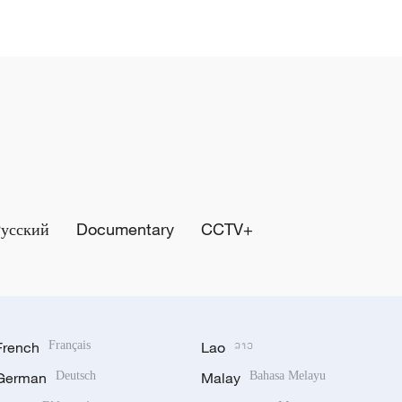
Русский
Documentary
CCTV+
French
Français
Lao
ລາວ
German
Deutsch
Malay
Bahasa Melayu