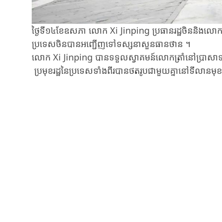
ថ្ងៃទី១៤​ខែឧសភា លោក Xi ​Jinping ​ប្រធានរដ្ឋចិន​និងលោកត្រាំ
ប្រទេសចិន​បានអញ្ជើញ​ទៅ​ទស្សនា​សួនធានថាន​ ។
លោក Xi ​Jinping ​បាន​ទទួលស្វាគមន៍​លោកត្រាំនៅ​ប្រាសាទ​ 
​ប្រមុខរដ្ឋ​នៃប្រទេស​ទាំងពីរបាន​ថតរូប​ជាមួយគ្នា​នៅ​ទីលាន​ម