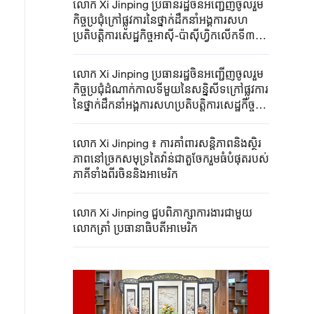
លោក Xi ​Jinping ​ប្រធានរដ្ឋចិន​អញ្ជើញចូលរួម​
កិច្ចប្រជុំ​​​ក្រៅ​ផ្លូវការនៃ​ថ្នាក់ដឹកនាំ​អង្គការ​សហ
ប្រតិបត្តិការ​សេដ្ឋកិច្ច​អាស៊ី-ប៉ាស៊ីហ្វិក​លើកទី៣២​
និងថ្លែង​សុន្ទរកថាគន្លឹះ​
លោក Xi ​Jinping ​ប្រធានរដ្ឋចិន​អញ្ជើញចូលរួម​
កិច្ចប្រជុំ​ដំណាក់កាលទីមួយនៃសន្និសីទ​ក្រៅ​ផ្លូវការ
នៃ​ថ្នាក់ដឹកនាំអង្គការសហប្រតិបត្តិការសេដ្ឋកិច្ច
អាស៊ី-ប៉ាស៊ីហ្វិកលើកទី៣២​
លោក Xi ​Jinping ​៖ ការគាំពារ​សន្តិភាពនិង​ស្ថិរ
ភាពនៅ​ច្រកសមុទ្រ​តៃវ៉ាន់ជា​តួចែករួម​ធំបំផុត​របស់​
ភាគីទាំងពីរ​ចិននិងអាមេរិក​
លោក Xi ​Jinping ​ជួបពិភាក្សា​ការងារ​ជាមួយ​
លោកត្រាំ ​ប្រធានាធិបតី​អាមេរិក​​