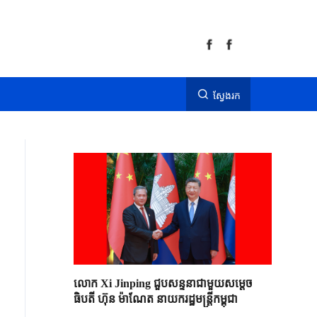
ស្វែងរក
លោក Xi Jinping ជួបសន្ទនាជាមួយសម្តេច
ធិបតី ហ៊ុន ម៉ាណែត នាយករដ្ឋមន្ត្រីកម្ពុជា