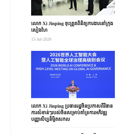
លោក Xi Jinping ចុះត្រួតពិនិត្យការងារនៅក្រុង
សៀងហៃ
15-Jul-2026
លោក Xi ​Jinping ​ប្រធានរដ្ឋចិន​ប្រកាសពី​វិធាន
ការ​សំខាន់ៗ​របស់ចិន​សម្រាប់គាំទ្រ​ការអភិវឌ្ឍ​
បញ្ញាសិប្បនិមិ្មត​សកល​