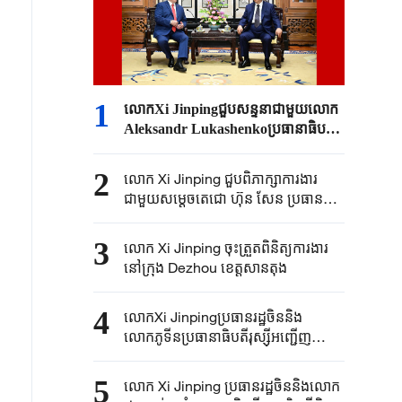
1
លោកXi Jinpingជួបសន្ទនាជាមួយលោក
Aleksandr Lukashenkoប្រធានាធិបតី
បេឡារុស
2
លោក Xi Jinping ​ជួបពិភាក្សា​ការងារ
ជាមួយ​សម្តេច​តេជោ ហ៊ុន សែន ​ប្រធាន
គណបក្ស​ប្រជាជន​កម្ពុជានិងជា​ប្រធាន
ព្រឹទ្ធសភា​កម្ពុជា​
3
លោក Xi Jinping ចុះត្រួតពិនិត្យការងារ
នៅក្រុង Dezhou ខេត្តសានតុង
4
លោកXi Jinpingប្រធានរដ្ឋចិននិង
លោកភូទីនប្រធានាធិបតីរុស្ស៊ីអញ្ជើញ
ជាសហអធិបតីក្នុងពិធីបើក “ឆ្នាំអប់រំចិន-
រុស្ស៊ី” និងថ្លែងសុន្ទរកថាគន្លឹះ
5
លោក Xi Jinping​ ប្រធានរដ្ឋចិន​និងលោក​