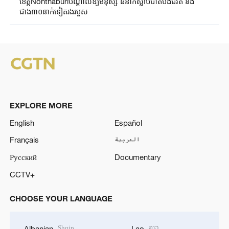
ខេត្តNonthaburiបណ្តាលឱ្យមនុស្ស ៨នាក់ស្លាប់បាត់បង់ជីវិត និង
ជាង៣០នាក់ទៀតរងរបួស
EXPLORE MORE
English
Español
Français
العربية
Русский
Documentary
CCTV+
CHOOSE YOUR LANGUAGE
Shqip
ລາວ
Albanian
Lao