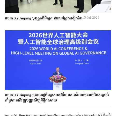
15-Jul-2026
លោក Xi Jinping ចុះត្រួតពិនិត្យការងារនៅក្រុងសៀងហៃ
លោក Xi ​Jinping ​ប្រធានរដ្ឋចិន​ប្រកាសពី​វិធានការ​សំខាន់ៗ​របស់ចិន​សម្រាប់
គាំទ្រ​ការអភិវឌ្ឍ​បញ្ញាសិប្បនិមិ្មត​សកល​
លោក Xi ​Jinping ​ប្រធានរដ្ឋចិន​អញ្ជើញចូលរួម​កិច្ចប្រជុំ​​​ក្រៅ​ផ្លូវការនៃ​ថ្នាក់ដឹកនាំ​