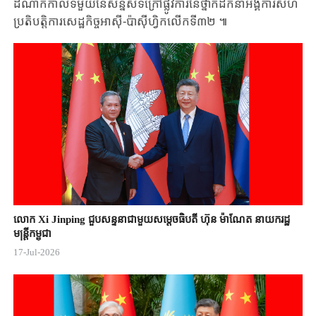
ដំណាក់កាលទីមួយនៃ​សន្និសីទក្រៅផ្លូវការនៃ​ថ្នាក់ដឹកនាំអង្គការសហ
ប្រតិបត្តិការសេដ្ឋកិច្ចអាស៊ី-ប៉ាស៊ីហ្វិក​លើកទី៣២ ៕
លោក Xi Jinping ជួបសន្ទនាជាមួយសម្តេចធិបតី ហ៊ុន ម៉ាណែត នាយករដ្ឋ
មន្ត្រីកម្ពុជា
17-Jul-2026