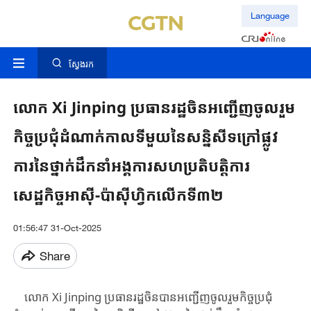
Language
ស្វែងរក
លោក Xi ​Jinping ​ប្រធានរដ្ឋចិន​អញ្ជើញចូលរួម​
កិច្ចប្រជុំ​ដំណាក់កាលទីមួយនៃសន្និសីទ​ក្រៅ​ផ្លូវ
ការនៃ​ថ្នាក់ដឹកនាំអង្គការសហប្រតិបត្តិការ
សេដ្ឋកិច្ចអាស៊ី-ប៉ាស៊ីហ្វិកលើកទី៣២​
01:56:47 31-Oct-2025
Share
លោក Xi ​Jinping ​ប្រធានរដ្ឋចិនបាន​អញ្ជើញចូលរួមកិច្ចប្រជុំ