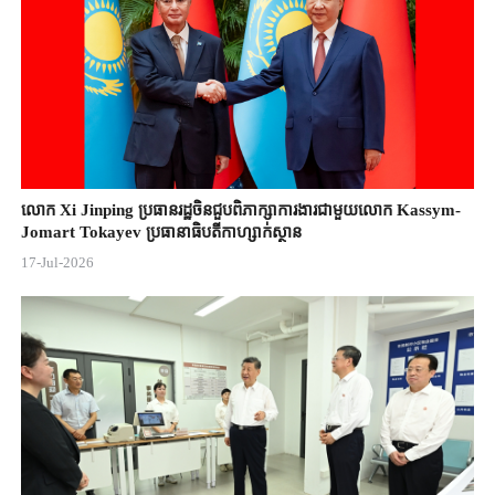
លោក Xi Jinping ប្រធានរដ្ឋចិន​ជួបពិភាក្សា​ការងារជាមួយ​លោក Kassym-
Jomart ​Tokayev ​ប្រធានាធិបតី​កាហ្សាក់ស្ថាន​
17-Jul-2026