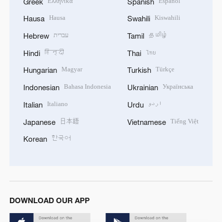
Ελληνικά
Español
Greek
Spanish
Hausa
Kiswahili
Hausa
Swahili
עברית
தமிழ்
Hebrew
Tamil
हिन्दी
ไทย
Hindi
Thai
Magyar
Türkçe
Hungarian
Turkish
Bahasa Indonesia
Українська
Indonesian
Ukrainian
Italiano
اردو
Italian
Urdu
日本語
Tiếng Việt
Japanese
Vietnamese
한국어
Korean
DOWNLOAD OUR APP