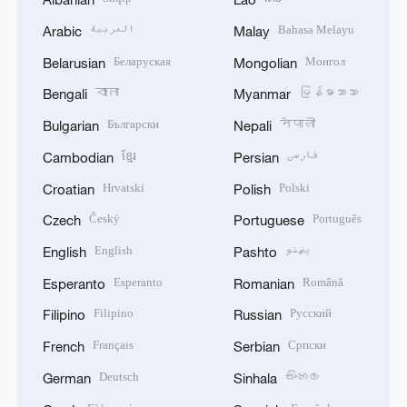
العربية
Bahasa Melayu
Arabic
Malay
Беларуская
Монгол
Belarusian
Mongolian
বাংলা
မြန်မာဘာသာ
Bengali
Myanmar
Български
नेपाली
Bulgarian
Nepali
ខ្មែរ
فارسی
Cambodian
Persian
Hrvatski
Polski
Croatian
Polish
Český
Português
Czech
Portuguese
English
پښتو
English
Pashto
Esperanto
Română
Esperanto
Romanian
Filipino
Русский
Filipino
Russian
Français
Српски
French
Serbian
Deutsch
සිංහල
German
Sinhala