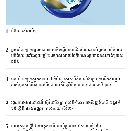
1
ព័ត៌មានសំខាន់ៗ​
2
អ្នកនាំពាក្យ​ក្រសួង​ការបរទេសចិន​ឆ្លើយតបនឹង​សំណួរ​របស់​អ្នកសារព័ត៌មាន​
អំពី​ជំហរ​ប្រ​ឆាំង​នុយក្លេអ៊ែរ​ដ៏ច្បាស់លាស់នៃ​ក្តី​បំណងប្រជាជន​សំខាន់ៗ​របស់
ជប៉ុន​
3
អ្នកនាំពាក្យក្រសួងការពារជាតិចិនប្រកាសព័ត៌មាននិងឆ្លើយតបនឹងសំណួរ
របស់អ្នកសារព័ត៌មានអំពីបញ្ហាពាក់ព័ន្ធវិស័យយោធានាពេលថ្មីៗនេះ
4
រដ្ឋបាលអាកាសចរណ៍ស៊ីវិលចិនប្រកាសពី«ផែនការអភិវឌ្ឍន៍ជាតិ ៥ ឆ្នាំទី
១៥ ស្តីពីការអភិវឌ្ឍអាកាសចរណ៍ស៊ីវិល»
5
នាយករដ្ឋមន្ត្រីថៃ៖ហេតុការណ៍បាញ់ប្រហារនៅសាលារៀននៃ