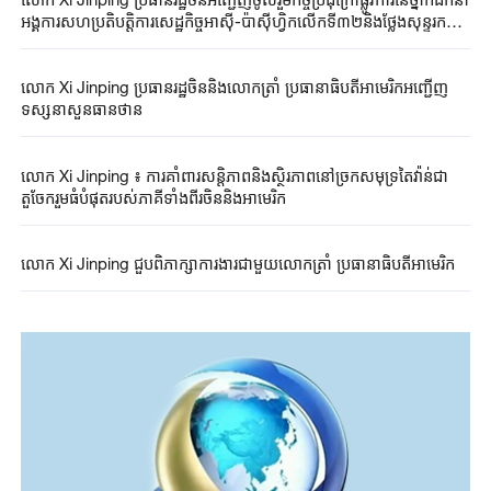
អង្គការ​សហប្រតិបត្តិការ​សេដ្ឋកិច្ច​អាស៊ី-ប៉ាស៊ីហ្វិក​លើកទី៣២​និងថ្លែង​សុន្ទរកថា
គន្លឹះ​
លោក Xi ​Jinping ​ប្រធានរដ្ឋចិន​និងលោកត្រាំ ​ប្រធានាធិបតី​អាមេរិក​​អញ្ជើញ​​​
ទស្សនា​សួនធានថាន​
លោក Xi ​Jinping ​៖ ការគាំពារ​សន្តិភាពនិង​ស្ថិរភាពនៅ​ច្រកសមុទ្រ​តៃវ៉ាន់ជា​
តួចែករួម​ធំបំផុត​របស់​ភាគីទាំងពីរ​ចិននិងអាមេរិក​
លោក Xi ​Jinping ​ជួបពិភាក្សា​ការងារ​ជាមួយ​លោកត្រាំ ​ប្រធានាធិបតី​អាមេរិក​​