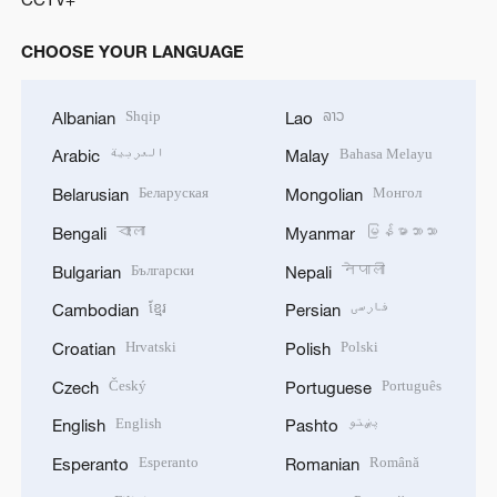
CHOOSE YOUR LANGUAGE
Shqip
ລາວ
Albanian
Lao
العربية
Bahasa Melayu
Arabic
Malay
Беларуская
Монгол
Belarusian
Mongolian
বাংলা
မြန်မာဘာသာ
Bengali
Myanmar
Български
नेपाली
Bulgarian
Nepali
ខ្មែរ
فارسی
Cambodian
Persian
Hrvatski
Polski
Croatian
Polish
Český
Português
Czech
Portuguese
English
پښتو
English
Pashto
Esperanto
Română
Esperanto
Romanian