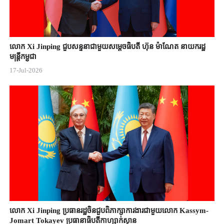
លោក Xi Jinping ជួបសន្ទនាជាមួយសម្តេចធិបតី ហ៊ុន ម៉ាណែត នាយករដ្ឋ
មន្ត្រីកម្ពុជា
17-Jul-2026
លោក Xi Jinping ប្រធានរដ្ឋចិន​ជួបពិភាក្សា​ការងារជាមួយ​លោក Kassym-
Jomart ​Tokayev ​ប្រធានាធិបតី​កាហ្សាក់ស្ថាន​