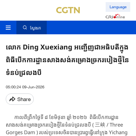
Language
ស្វែងរក
លោក Ding Xuexiang អញ្ជើញជាអធិបតីក្នុង
ពិធីបើកការដ្ឋានសាងសង់គម្រោងច្រករបៀងថ្មីនៃ
ទំនប់ជ្រលងបី
05:00:24 09-Jun-2026
Share
កាលពីព្រឹកថ្ងៃទី ៨ ខែមិថុនា ឆ្នាំ ២០២៦ ​​ពិធី​បើកការដ្ឋាន​
សាងសង់​​គម្រោង​ច្រក​​របៀង​ថ្មី​នៃ​ទំនប់​ជ្រលង​បី ​( 三峡 / Three
Gorges Dam )​ ​របស់​ប្រទេសចិន​បាន​ប្រារព្ធធ្វើនៅ​ក្រុង ​Yichang​ ​