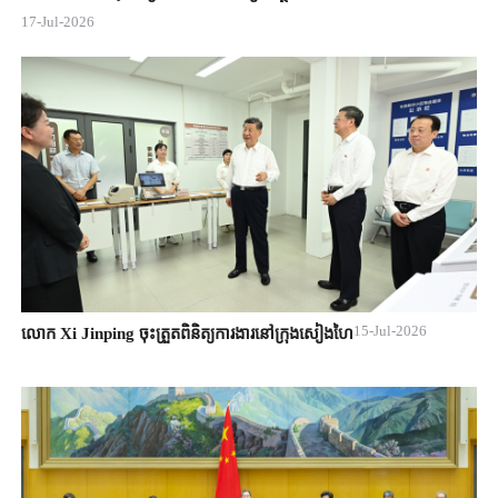
17-Jul-2026
15-Jul-2026
លោក Xi Jinping ចុះត្រួតពិនិត្យការងារនៅក្រុងសៀងហៃ