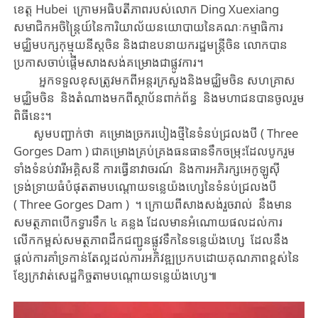
ខេត្ត Hubei​​ ​​ក្រោម​អធិបតីភាព​​របស់​​លោក Ding Xuexiang ​
សមាជិក​អចិន្ត្រៃយ៍​នៃ​​ការិយាល័យ​នយោបាយ​នៃគណៈកម្មាធិការ​
មជ្ឈិមបក្ស​កុម្មុយនីស្ត​ចិន​ និងជាឧបនាយករដ្ឋមន្ត្រីចិន​ ​​លោក​បាន​
ប្រកាស​​ចាប់ផ្តើមសាងសង់​គម្រោង​​ជាផ្លូវការ។
អ្នកទទួលខុសត្រូវ​មកពី​​​​អន្តរក្រសួង​និង​មជ្ឈិមចិន​ សហគ្រាស​
មជ្ឈិមចិន​ ​និង​តំណាង​មកពី​ស្ថាប័ន​ពាក់ព័ន្ធ​ និងមហាជន​បាន​ចូលរួម​
ពិធី​នេះ​។
សូមបញ្ជាក់ថា ​​​គម្រោង​​ច្រក​របៀង​ថ្មី​នៃ​ទំនប់​ជ្រលង​បី ​( Three
Gorges Dam )​ ជាគម្រោង​គ្រប់គ្រង​ធនធាន​ទឹក​ចម្រុះ​ដែល​បូករួម
ទាំង​​ទំនប់វារីអគ្គិសនី ​ការធ្វើនាវាចរណ៍ ​និង​ការអភិរក្ស​អេកូឡូស៊ី​
ទ្រង់ទ្រាយធំ​បំផុត​តាម​បណ្តោយ​ទន្លេយ៉ងហ្សេ​​នៃទំនប់​ជ្រលង​បី ​
( Three Gorges Dam )​ ។ ​ក្រោយពីសាងសង់រួចរាល់ ​​ នឹងមាន
សមត្ថភាព​បើក​ទ្វារ​ទឹក​ ៤ ​គន្លង​​​​ ដែល​មាន​អំណោយផល​​ដល់​ការ
លើក​កម្ពស់​សមត្ថភាព​ដឹកជញ្ជូន​​ផ្លូវ​ទឹក​​នៃ​ទន្លេ​យ៉ងហ្សេ ​ដែលនឹង​
ផ្តល់​ការ​គាំទ្រ​កាន់តែល្អ​ដល់​ការអភិវឌ្ឍ​ប្រកបដោយ​គុណភាព​ខ្ពស់​នៃ​
ខ្សែក្រវាត់​សេដ្ឋកិច្ច​តាម​បណ្តោយ​ទន្លេយ៉ងហ្សេ៕​