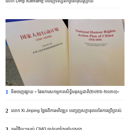
លោក Ding Xuexiang បំពេញទស្សនកិច្ចនៅអ៊ុយរូហ្កាយ
1
ចិនចេញផ្សាយ « ផែនការសកម្មភាពសិទ្ធិមនុស្សជាតិ(២០២៦-២០៣០)»
2
លោក Xi Jinping ថ្លែងពីការអភិវឌ្ឍ៖ បញ្ចេញសក្តានុពលនៃការប្រើប្រាស់
3
កម្មវិធីល្អៗរបស់ CMG ចាក់បញ្ចាំងនៅហុងកុង