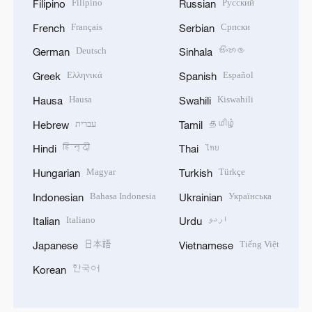
Filipino
Русский
Filipino
Russian
Français
Српски
French
Serbian
Deutsch
සිංහල
German
Sinhala
Ελληνικά
Español
Greek
Spanish
Hausa
Kiswahili
Hausa
Swahili
עברית
தமிழ்
Hebrew
Tamil
हिन्दी
ไทย
Hindi
Thai
Magyar
Türkçe
Hungarian
Turkish
Bahasa Indonesia
Українська
Indonesian
Ukrainian
Italiano
اردو
Italian
Urdu
日本語
Tiếng Việt
Japanese
Vietnamese
한국어
Korean