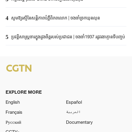
4
សូមឱ្យរស្មីនៃសន្តិភាពបំភ្លឺពិភពលោក | ចងចាំច្រកឃុនលុន
5
ប្រវត្តិសាស្ត្រចារក្នុងដួងចិត្តរបស់ប្រជាជន | ចងចាំ1937 រដូវរងាគ្មានទីបញ្ចប់
EXPLORE MORE
English
Español
Français
العربية
Русский
Documentary
CCTV+