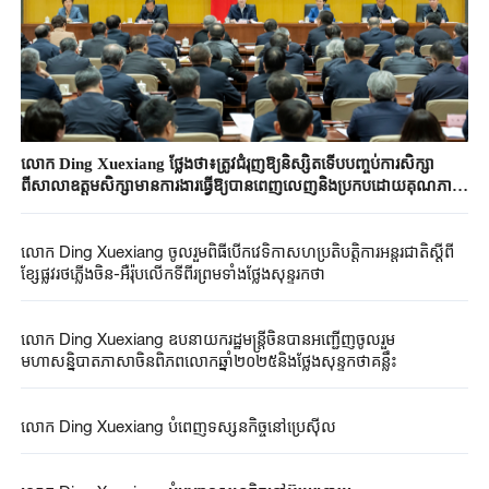
លោក Ding Xuexiang ថ្លែងថា៖ត្រូវជំរុញឱ្យនិស្សិតទើបបញ្ចប់ការសិក្សា
ពីសាលាឧត្តមសិក្សាមានការងារធ្វើឱ្យបានពេញលេញនិងប្រកបដោយគុណភាព
ខ្ពស់
លោក Ding Xuexiang ចូលរួមពិធីបើកវេទិកាសហប្រតិបត្តិការអន្តរជាតិស្តីពី
ខ្សែផ្លូវរថភ្លើងចិន-អឺរ៉ុបលើកទីពីរព្រមទាំងថ្លែងសុន្ទរកថា
លោក Ding Xuexiang ឧបនាយករដ្ឋមន្ត្រីចិនបានអញ្ជើញចូលរួម
មហាសន្និបាតភាសាចិនពិភពលោកឆ្នាំ២០២៥និងថ្លែងសុន្ទកថាគន្លឹះ
លោក Ding Xuexiang បំពេញទស្សនកិច្ចនៅប្រេស៊ីល