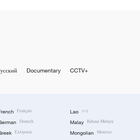
Русский
Documentary
CCTV+
French
Français
Lao
ລາວ
German
Deutsch
Malay
Bahasa Melayu
Greek
Ελληνικά
Mongolian
Монгол