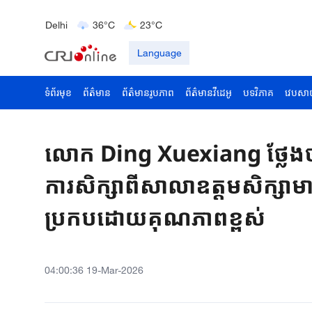
Bengaluru
35°C
22°C
Delhi
36°C
23°C
Hyderabad
42°C
28°C
Language
ទំព័រមុខ
ព័ត៌មាន
ព័ត៌មានរូបភាព
ព័ត៌មានវីដេអូ
បទវិភាគ
វេបសា
លោក Ding Xuexiang ថ្លែងថា៖ត
ការសិក្សាពីសាលាឧត្តមសិក្សា
ប្រកបដោយគុណភាពខ្ពស់
04:00:36 19-Mar-2026