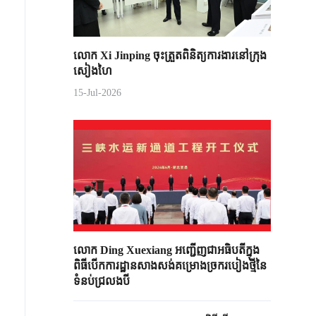
លោក Xi Jinping ចុះត្រួតពិនិត្យការងារនៅក្រុង
សៀងហៃ
15-Jul-2026
លោក Ding Xuexiang អញ្ជើញជាអធិបតីក្នុង
ពិធីបើកការដ្ឋានសាងសង់គម្រោងច្រករបៀងថ្មីនៃ
ទំនប់ជ្រលងបី