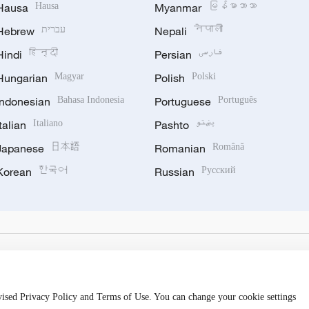
Hausa
Hausa
Myanmar
မြန်မာဘာသာ
Hebrew
עברית
Nepali
नेपाली
Hindi
हिन्दी
Persian
فارسی
Hungarian
Magyar
Polish
Polski
Indonesian
Bahasa Indonesia
Portuguese
Português
Italian
Italiano
Pashto
پښتو
Japanese
日本語
Romanian
Română
Korean
한국어
Russian
Русский
evised Privacy Policy and Terms of Use. You can change your cookie settings