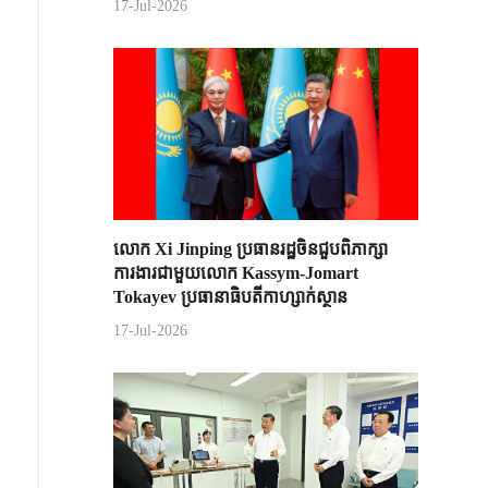
17-Jul-2026
លោក Xi Jinping ប្រធានរដ្ឋចិន​ជួបពិភាក្សា​
ការងារជាមួយ​លោក Kassym-Jomart ​
Tokayev ​ប្រធានាធិបតី​កាហ្សាក់ស្ថាន​
17-Jul-2026