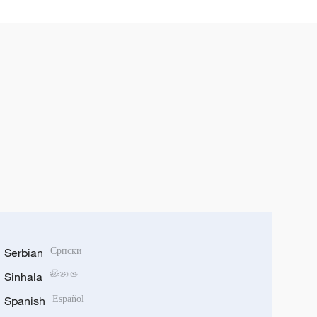
Serbian
Српски
Sinhala
සිංහල
Spanish
Español