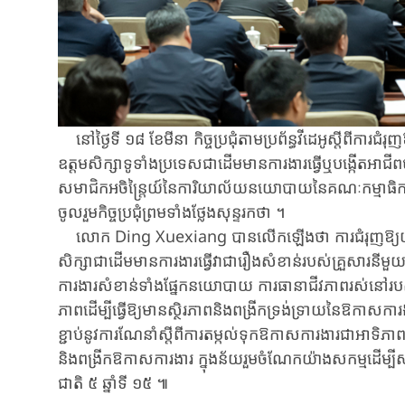
នៅថ្ងៃទី ​១៨ ​ខែមីនា ​កិច្ចប្រជុំតាមប្រព័ន្ធវីដេអូ​ស្តីពី​ការជំរ
ឧត្តម​សិក្សា​ទូទាំងប្រទេស​ជាដើម​មានការងារធ្វើ​ឬ​បង្កើត​អាជីព​ប
សមាជិក​អចិន្ត្រៃយ៍​នៃ​ការិយាល័យ​នយោ​បាយ​នៃ​គណៈ​កម្មាធិ​ការ​មជ
ចូលរួម​កិច្ចប្រជុំ​ព្រមទាំង​ថ្លែងសុន្ទរកថា ​។
លោក ​Ding ​Xuexiang ​បាន​លើកឡើង​ថា ​ការជំរុញ​ឱ្យ​យុវជន​ដ
សិក្សា​ជាដើម​មានការងារធ្វើ​វា​ជារឿង​សំខាន់​របស់​គ្រួ​សារ​
ការងារ​សំខាន់​ទាំង​ផ្នែក​នយោ​បាយ ​ការ​ធានាជីវភាពរស់នៅ​របស់​ប
ភាព​ដើម្បី​ធ្វើឱ្យ​មាន​ស្ថិរភាព​និង​ពង្រីក​ទ្រង់ទ្រាយនៃ​ឱកាស​ការ
ខ្ជាប់​នូវ​ការ​ណែនាំ​ស្តីពី​ការតម្កល់ទុក​ឱកាស​ការ​ងារ​ជាអាទិភាព​និ
និង​ពង្រីក​ឱកាស​ការងារ ​ក្នុងន័យរួមចំណែកយ៉ាង​សកម្ម​ដើម្បី​សម្រ
ជាតិ ​៥ ​ឆ្នាំទី ​១៥ ​៕​