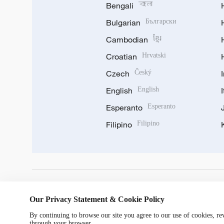
Bengali
বাংলা
Bulgarian
Български
Cambodian
ខ្មែរ
Croatian
Hrvatski
Czech
Český
English
English
Esperanto
Esperanto
Filipino
Filipino
DOWNLOAD OUR APP
Our Privacy Statement & Cookie Policy
By continuing to browse our site you agree to our use of cookies, r
through your browser.