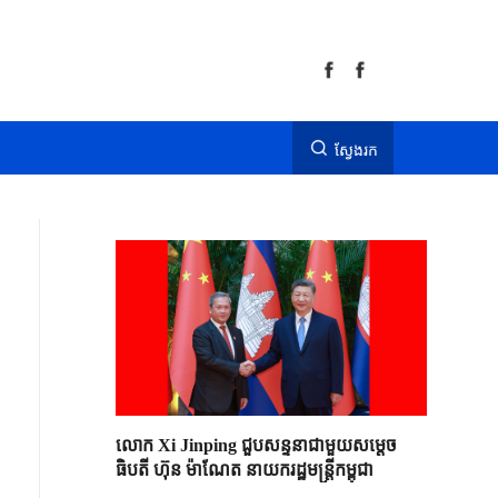
ស្វែងរក
លោក Xi Jinping ជួបសន្ទនាជាមួយសម្តេច
ធិបតី ហ៊ុន ម៉ាណែត នាយករដ្ឋមន្ត្រីកម្ពុជា