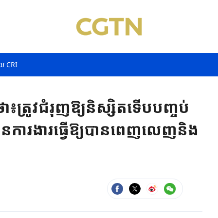
យ CRI
្រូវជំរុញឱ្យនិស្សិតទើបបញ្ចប់
មានការងារធ្វើឱ្យបានពេញលេញនិង