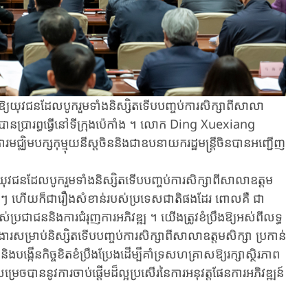
ុញ​ឱ្យ​យុវជន​ដែល​បូករួមទាំង​និស្សិត​ទើប​បញ្ចប់​ការសិក្សាពី​សាលា​
ាន​ប្រារព្ធធ្វើ​នៅ​ទីក្រុង​ប៉េ​កាំង ​។ ​លោក ​Ding ​Xuexiang ​
្ឈិម​បក្ស​កុម្មុយនីស្ត​ចិន​និងជា​ឧបនាយក​រដ្ឋមន្ត្រី​ចិន​បាន​អញ្ជើញ
ែល​បូករួមទាំង​និស្សិត​ទើប​បញ្ចប់​ការ​សិក្សា​ពី​សាលា​ឧត្តម​
នីមួយៗ ​ហើយ​ក៏ជា​រឿង​សំខាន់​របស់ប្រទេសជាតិផងដែរ ​ពោលគឺ ​ជា​
្រជាជន​និង​ការ​ជំរុញ​ការអភិវឌ្ឍ ​។ ​យើង​ត្រូវ​ខំប្រឹងឱ្យអស់ពីលទ្ធ
​ងារ​សម្រាប់​និស្សិត​ទើប​បញ្ចប់​ការសិក្សា​ពី​សាលា​ឧត្តម​សិក្សា ​ប្រកាន់
ង​បង្កើនកិច្ចខិតខំប្រឹងប្រែង​ដើម្បី​គាំទ្រ​សហគ្រាស​ឱ្យ​រក្សា​ស្ថិរភាព​
េច​បាន​នូវ​ការចាប់ផ្តើម​ដ៏​ល្អ​ប្រសើរ​នៃ​ការអនុវត្ត​ផែនការអភិវឌ្ឍន៍