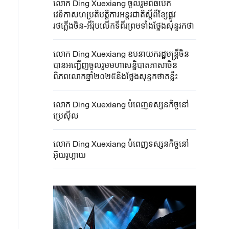
លោក Ding Xuexiang ចូលរួមពិធីបើក
វេទិកាសហប្រតិបត្តិការអន្តរជាតិស្តីពីខ្សែផ្លូវ
រថភ្លើងចិន-អឺរ៉ុបលើកទីពីរព្រមទាំងថ្លែងសុន្ទរកថា
លោក Ding Xuexiang ឧបនាយករដ្ឋមន្ត្រីចិន
បានអញ្ជើញចូលរួមមហាសន្និបាតភាសាចិន
ពិភពលោកឆ្នាំ២០២៥និងថ្លែងសុន្ទកថាគន្លឹះ
លោក Ding Xuexiang បំពេញទស្សនកិច្ចនៅ
ប្រេស៊ីល
លោក Ding Xuexiang បំពេញទស្សនកិច្ចនៅ
អ៊ុយរូហ្កាយ