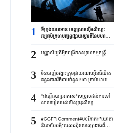
1
ទីក្រុង​យានអាន ​ខេត្តស្រានស៊ី៖​សិល្បៈ
វប្បធម៌ក្រហម​ផ្សព្វផ្សាយស្មារតីនៃ​មហា
ដំណើរ​ថ្មើរជើង​
2
បញ្ញាសិប្បនិម្មិត​ពង្រីក​​ឧស្សាហកម្ម​តន្ត្រី​
3
ចិនបាញ់បង្ហោះ​ក្រុម​ផ្កាយរណប​​អ៊ីនធឺណិត​
គន្លងតារាវិថីទាប​ចំនួន ២៣ គ្រាប់ដោយ​
ជោគជ័យ​
4
"ជណ្តើរយន្ត​អាកាស"​សម្រួលដល់ការទៅ​
សាលារៀន​របស់​សិស្សានុសិស្ស​​
5
#CCFR Comment#បទវិភាគ៖"យោធា
និយមបែបថ្មី"របស់ជប៉ុនលាតត្រដាងពី
ភាពពុតត្បុតរបស់ខ្លួន