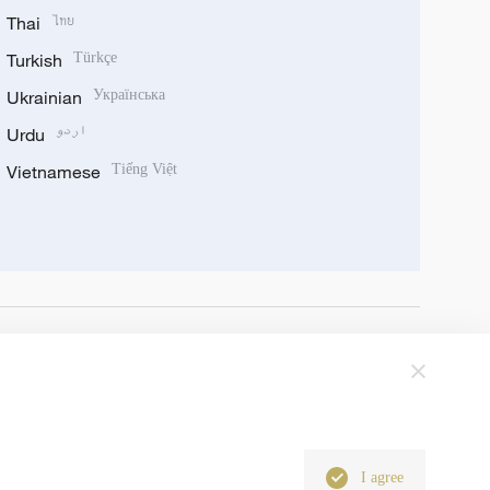
Thai
ไทย
Turkish
Türkçe
Ukrainian
Українська
Urdu
اردو
Vietnamese
Tiếng Việt
I agree