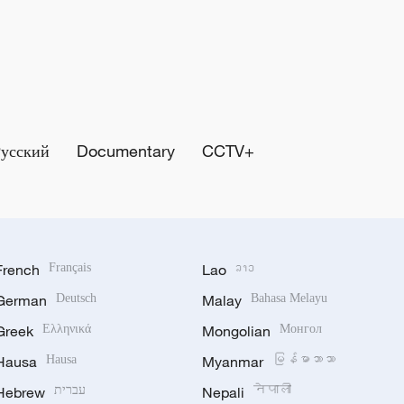
Русский
Documentary
CCTV+
French
Français
Lao
ລາວ
German
Deutsch
Malay
Bahasa Melayu
Greek
Ελληνικά
Mongolian
Монгол
Hausa
Hausa
Myanmar
မြန်မာဘာသာ
Hebrew
עברית
Nepali
नेपाली