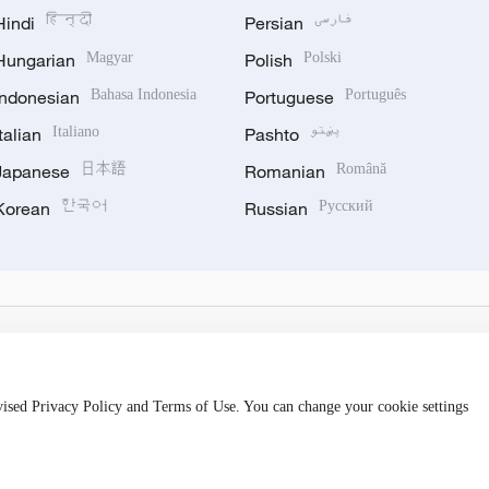
Hindi
हिन्दी
Persian
فارسی
Hungarian
Magyar
Polish
Polski
Indonesian
Bahasa Indonesia
Portuguese
Português
Italian
Italiano
Pashto
پښتو
Japanese
日本語
Romanian
Română
Korean
한국어
Russian
Русский
evised Privacy Policy and Terms of Use. You can change your cookie settings
hijingshan Road, Beijing, China. 100040