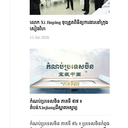
លោក Xi Jinping ចុះត្រួតពិនិត្យការងារនៅក្រុង
សៀងហៃ
15-Jul-2026
កំណប់ប្រទេសចិន ភាគទី ៩៧ ៖
តំបន់Xinjiangដ៏ស្អាតអស្ចារ្យ
កំណប់ប្រទេសចិន ភាគទី ៩៤ ៖ ប្រទេសចិនកំពុង