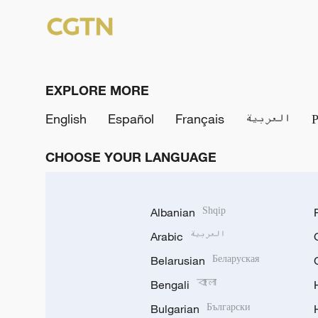
EXPLORE MORE
English
Español
Français
العربية
CHOOSE YOUR LANGUAGE
Albanian
Shqip
Arabic
العربية
Belarusian
Беларуская
Bengali
বাংলা
Bulgarian
Български