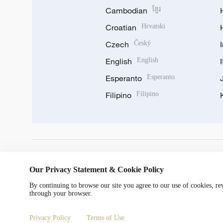
Cambodian
ខ្មែរ
Croatian
Hrvatski
Czech
Český
English
English
Esperanto
Esperanto
Filipino
Filipino
DOWNLOAD OUR APP
Our Privacy Statement & Cookie Policy
By continuing to browse our site you agree to our use of cookies, r
through your browser.
Privacy Policy
Terms of Use
© China Radio International.CRI. All Rights Reserved. 16A S