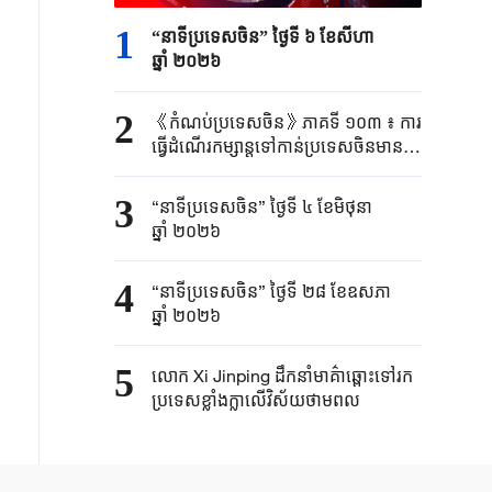
1
“នាទីប្រទេសចិន” ថ្ងៃទី ៦ ខែសីហា
ឆ្នាំ ២០២៦
2
《កំណប់ប្រទេស​ចិន​》ភាគទី ១០៣ ៖ ការ
ធ្វើដំណើរកម្សាន្ត​ទៅ​កាន់​ប្រទេស​ចិនមាន
ប្រជាប្រិយ ភាព ខ្លាំងលើពិភពលោក
3
“នាទីប្រទេសចិន” ថ្ងៃទី ៤ ខែមិថុនា
ឆ្នាំ ២០២៦
4
“នាទីប្រទេសចិន” ថ្ងៃទី ២៨ ខែឧសភា
ឆ្នាំ ២០២៦
5
លោក Xi Jinping ដឹកនាំមាគ៌ាឆ្ពោះទៅរក
ប្រទេសខ្លាំងក្លាលើវិស័យថាមពល