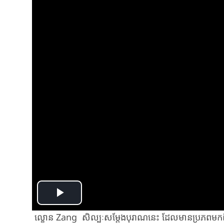
Play
ល្ខោន Zang ​សិល្បៈសម្តែងបុរាណនេះ ដែលមានប្រភពមក