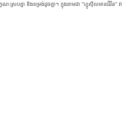
្របគ្នា និងទម្រង់ដូចគ្នា។ ក្នុងនាមជា "ហ្វូស៊ីលមានជីវិត" វា