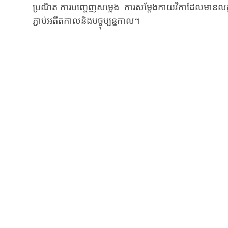
Video
ប្រណិត ការបញ្ចេញសម្លេង ការសម្តែងកាយវិកាដែលមានលក្ខណៈស
ភ្ជាប់អតីតកាល​និងបច្ចុប្បន្នកាល។