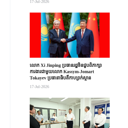
17-Jul-2026
លោក Xi Jinping ប្រធានរដ្ឋចិន​ជួបពិភាក្សា​
ការងារជាមួយ​លោក Kassym-Jomart ​
Tokayev ​ប្រធានាធិបតី​កាហ្សាក់ស្ថាន​
17-Jul-2026