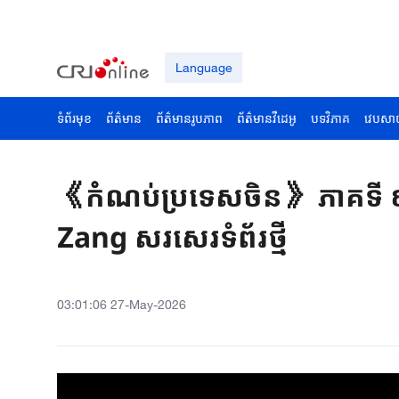
Language
ទំព័រមុខ
ព័ត៌មាន
ព័ត៌មានរូបភាព
ព័ត៌មានវីដេអូ
បទវិភាគ
វេបសា
《កំំណប់ប្រទេស​ចិន》 ភាគទី ៩
Zang សរសេរទំព័រថ្មី
03:01:06 27-May-2026