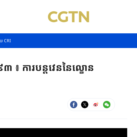
យ CRI
៣ ៖ ការបន្តវេននៃល្ខោន