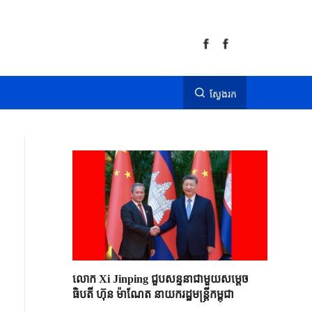
ស្វែងរក
លោក Xi Jinping ជួបសន្ទនាជាមួយសម្តេច
ធិបតី ហ៊ុន ម៉ាណែត នាយករដ្ឋមន្ត្រីកម្ពុជា