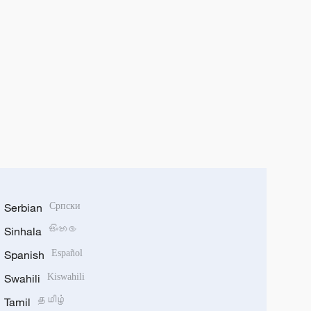
Serbian
Српски
Sinhala
සිංහල
Spanish
Español
Swahili
Kiswahili
Tamil
தமிழ்