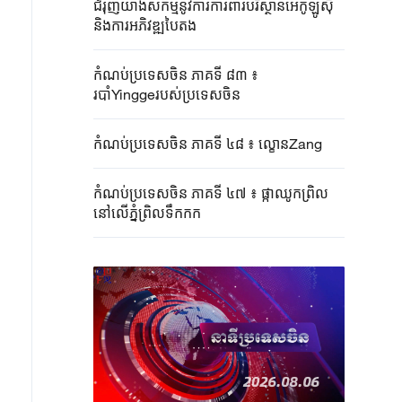
ជំរុញយ៉ាងសកម្មនូវការការពារបរិស្ថានអេកូឡូស៊ី
និងការអភិវឌ្ឍបៃតង
កំណប់ប្រទេសចិន ភាគទី ៨៣ ៖
របាំYinggeរបស់ប្រទេសចិន
កំណប់ប្រទេសចិន ភាគទី ៤៨ ៖ ល្ខោនZang
កំណប់ប្រទេសចិន ភាគទី ៤៧ ៖ ផ្កាឈូកព្រិល
នៅលើភ្នំព្រិលទឹកកក