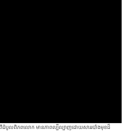
ពីដំបូលពិភពលោក មានភាពល្បីល្បាញដោយសាររបាំងមុខដ៏