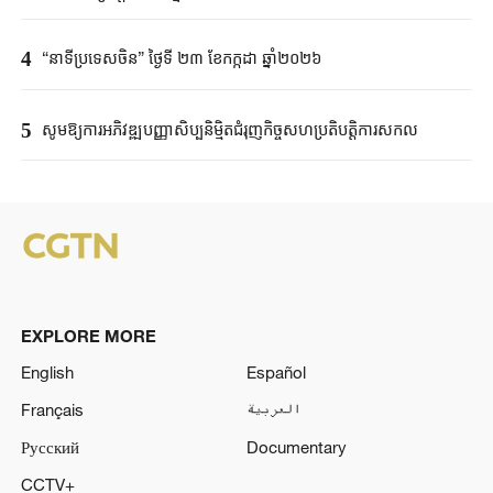
4
“នាទីប្រទេសចិន” ថ្ងៃទី ២៣ ខែកក្កដា ឆ្នាំ២០២៦
5
សូមឱ្យការអភិវឌ្ឍបញ្ញាសិប្បនិម្មិតជំរុញកិច្ចសហប្រតិបត្តិការសកល
EXPLORE MORE
English
Español
Français
العربية
Русский
Documentary
CCTV+