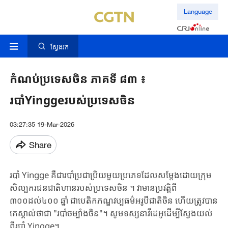
Language
ស្វែងរក
កំណប់ប្រទេសចិន ភាគទី ៨៣ ៖
របាំYinggeរបស់ប្រទេសចិន
03:27:35 19-Mar-2026
Share
របាំ Yingge គឺជារបាំប្រជាប្រិយមួយប្រភេទដែលសម្តែងដោយក្រុម
សិល្បករជនជាតិហានរបស់ប្រទេសចិន ។ វាមានប្រវត្តិពី
៣០០ដល់៤០០ ឆ្នាំ ជាបេតិកភណ្ឌវប្បធម៌អរូបីជាតិចិន ហើយត្រូវបាន
គេស្គាល់ថាជា "របាំចម្បាំងចិន"។ សូមទស្សនាវីដេអូដើម្បីស្វែងយល់
ពីរបាំ Yingge។