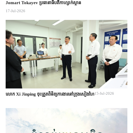
Jomart ​Tokayev ​ប្រធានាធិបតី​កាហ្សាក់ស្ថាន​
17-Jul-2026
15-Jul-2026
លោក Xi Jinping ចុះត្រួតពិនិត្យការងារនៅក្រុងសៀងហៃ