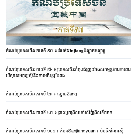
កំណប់ប្រទេសចិន ភាគទី ៩៧ ៖ តំបន់Xinjiangដ៏ស្អាតអស្ចារ្យ
កំណប់ប្រទេសចិន ភាគទី ៩៤ ៖ ប្រទេសចិនកំពុងជំរុញយ៉ាងសកម្មនូវការការពារ
បរិស្ថានអេកូឡូស៊ីនិងការអភិវឌ្ឍបៃតង
កំណប់ប្រទេសចិន ភាគទី ៤៨ ៖ ល្ខោនZang
កំណប់ប្រទេសចិន ភាគទី ៤៧ ៖ ផ្កាឈូកព្រិលនៅលើភ្នំព្រិលទឹកកក
កំណប់ប្រទេសចិន ភាគទី ១០១ ៖ តំបន់Sanjiangyuan ៖ ប៉មទឹកនៃអាស៊ី