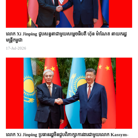
លោក Xi Jinping ជួបសន្ទនាជាមួយសម្តេចធិបតី ហ៊ុន ម៉ាណែត នាយករដ្ឋ
មន្ត្រីកម្ពុជា
17-Jul-2026
លោក Xi Jinping ប្រធានរដ្ឋចិន​ជួបពិភាក្សា​ការងារជាមួយ​លោក Kassym-