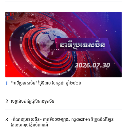
1
“នាទីប្រទេសចិន” ថ្ងៃទី៣០ ខែកក្កដា ឆ្នាំ២០២៦
2
លទ្ធផលជាផ្លែផ្កានៃការទូតចិន
3
«កំណប់ប្រទេសចិន» ភាគទី១០២៖ក្រុងJingdezhen ទីក្រុងប៉សឺឡែន
ដែលមានប្រវត្តិរាប់ពាន់ឆ្នាំ