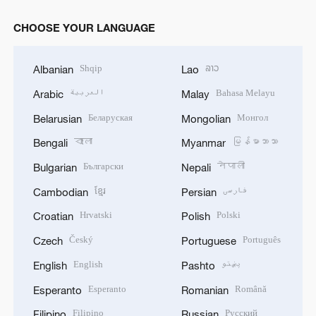
CHOOSE YOUR LANGUAGE
Shqip
ລາວ
Albanian
Lao
العربية
Bahasa Melayu
Arabic
Malay
Беларуская
Монгол
Belarusian
Mongolian
বাংলা
မြန်မာဘာသာ
Bengali
Myanmar
Български
नेपाली
Bulgarian
Nepali
ខ្មែរ
فارسی
Cambodian
Persian
Hrvatski
Polski
Croatian
Polish
Český
Português
Czech
Portuguese
English
پښتو
English
Pashto
Esperanto
Română
Esperanto
Romanian
Filipino
Русский
Filipino
Russian