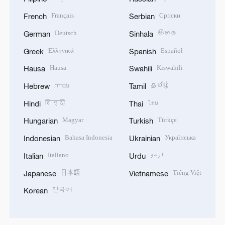
Français
Српски
French
Serbian
Deutsch
සිංහල
German
Sinhala
Ελληνικά
Español
Greek
Spanish
Hausa
Kiswahili
Hausa
Swahili
עברית
தமிழ்
Hebrew
Tamil
हिन्दी
ไทย
Hindi
Thai
Magyar
Türkçe
Hungarian
Turkish
Bahasa Indonesia
Українська
Indonesian
Ukrainian
Italiano
اردو
Italian
Urdu
日本語
Tiếng Việt
Japanese
Vietnamese
한국어
Korean