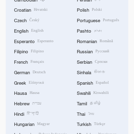
Hrvatski
Polski
Croatian
Polish
Český
Português
Czech
Portuguese
English
پښتو
English
Pashto
Esperanto
Română
Esperanto
Romanian
Filipino
Русский
Filipino
Russian
Français
Српски
French
Serbian
Deutsch
සිංහල
German
Sinhala
Ελληνικά
Español
Greek
Spanish
Hausa
Kiswahili
Hausa
Swahili
עברית
தமிழ்
Hebrew
Tamil
हिन्दी
ไทย
Hindi
Thai
Magyar
Türkçe
Hungarian
Turkish