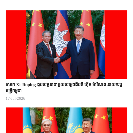
Video
លោក Xi Jinping ជួបសន្ទនាជាមួយសម្តេចធិបតី ហ៊ុន ម៉ាណែត នាយករដ្ឋ
មន្ត្រីកម្ពុជា
17-Jul-2026