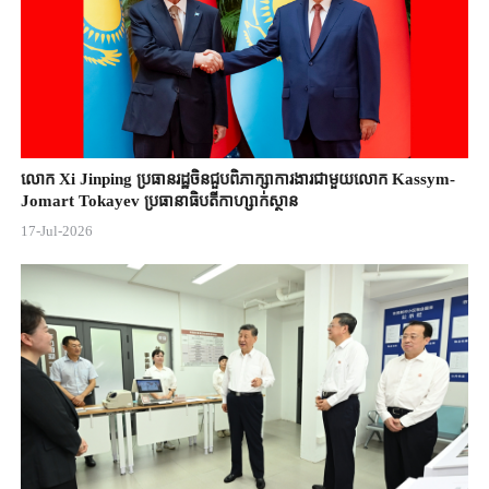
លោក Xi Jinping ប្រធានរដ្ឋចិន​ជួបពិភាក្សា​ការងារជាមួយ​លោក Kassym-
Jomart ​Tokayev ​ប្រធានាធិបតី​កាហ្សាក់ស្ថាន​
17-Jul-2026