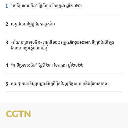
1
“នាទីប្រទេសចិន” ថ្ងៃទី៣០ ខែកក្កដា ឆ្នាំ២០២៦
2
លទ្ធផលជាផ្លែផ្កានៃការទូតចិន
3
«កំណប់ប្រទេសចិន» ភាគទី១០២៖ក្រុងJingdezhen ទីក្រុងប៉សឺឡែន
ដែលមានប្រវត្តិរាប់ពាន់ឆ្នាំ
4
“នាទីប្រទេសចិន” ថ្ងៃទី ២៣ ខែកក្កដា ឆ្នាំ២០២៦
5
សូមឱ្យការអភិវឌ្ឍបញ្ញាសិប្បនិម្មិតជំរុញកិច្ចសហប្រតិបត្តិការសកល