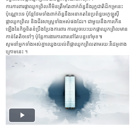
ការការពារផ្កាឈូកព្រិលគឺមិនត្រឹមតែពាក់ព័ន្ធនឹងរុក្ខជាតិដ៏កម្រនេះ
ប៉ុណ្ណោះទេ ប៉ុន្តែថែមទាំងពាក់ព័ន្ធនឹងអនាគតនៃប្រព័ន្ធអេកូឡូស៊ី
ផ្កាឈូកព្រិល និងជីវសាស្រ្តទាំងអស់ផងដែរ។ ជាមួយនឹងការកើន
ឡើងនៃកិច្ចខិតខំប្រឹងប្រែងការពារ ការលួចបេះយកផ្កាឈូកព្រិលមាន​
កាន់តែតិចទៅៗ ប៉ុន្តែការងារការពារនៅតែបន្តទៅមុខ​៕
សូមនាំអ្នកទាំងអស់គ្នាឈ្វេងយល់ពីផ្កាឈូកព្រិលតាមរយៈវីដេអូខាង
ក្រោមនេះ ។
Play