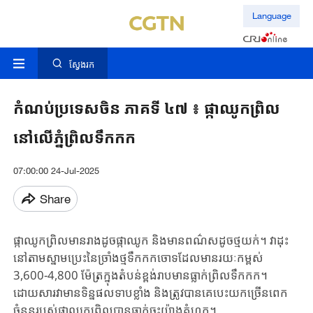
Language
ស្វែងរក
កំណប់ប្រទេសចិន ភាគទី ៤៧ ៖ ផ្កាឈូកព្រិល
នៅលើភ្នំព្រិលទឹកកក
07:00:00 24-Jul-2025
Share
ផ្កាឈូកព្រិលមានរាងដូចផ្កាឈូក និងមានពណ៌សដូចថ្មយក់។ វាដុះ
នៅតាមស្នាមប្រេះនៃច្រាំងថ្មទឹកកកចោទដែលមានរយៈកម្ពស់
3,600-4,800 ម៉ែត្រក្នុងតំបន់ខ្ពង់រាបមានធ្លាក់​ព្រិលទឹកកក។
ដោយសារវាមាន​ទិន្នផល​ទាប​ខ្លាំង និង​ត្រូវបានគេបេះយក​ច្រើន​ពេក
ចំនួនរបស់ផ្កាឈូកព្រិល​បាន​ធ្លាក់​ចុះ​យ៉ាងគំហុក​។