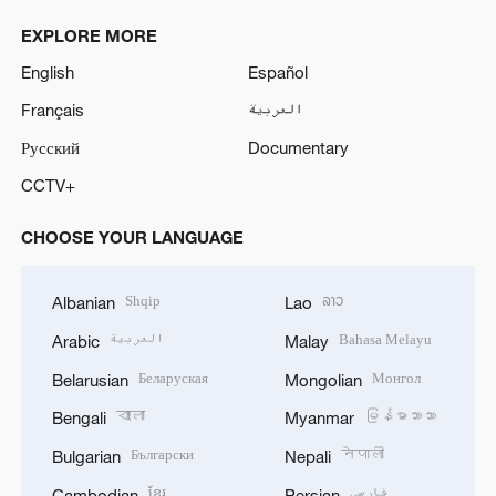
EXPLORE MORE
English
Español
Français
العربية
Русский
Documentary
CCTV+
CHOOSE YOUR LANGUAGE
Shqip
ລາວ
Albanian
Lao
العربية
Bahasa Melayu
Arabic
Malay
Беларуская
Монгол
Belarusian
Mongolian
বাংলা
မြန်မာဘာသာ
Bengali
Myanmar
Български
नेपाली
Bulgarian
Nepali
ខ្មែរ
فارسی
Cambodian
Persian