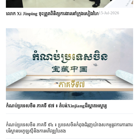
15-Jul-2026
លោក Xi Jinping ចុះត្រួតពិនិត្យការងារនៅក្រុងសៀងហៃ
កំណប់ប្រទេសចិន ភាគទី ៩៧ ៖ តំបន់Xinjiangដ៏ស្អាតអស្ចារ្យ
កំណប់ប្រទេសចិន ភាគទី ៩៤ ៖ ប្រទេសចិនកំពុងជំរុញយ៉ាងសកម្មនូវការការពារ
បរិស្ថានអេកូឡូស៊ីនិងការអភិវឌ្ឍបៃតង