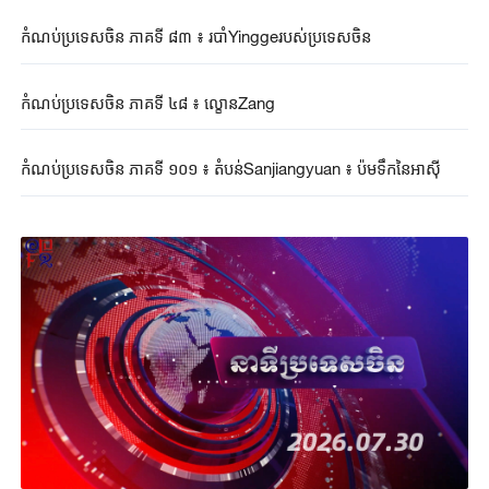
កំណប់ប្រទេសចិន ភាគទី ៨៣ ៖ របាំYinggeរបស់ប្រទេសចិន
កំណប់ប្រទេសចិន ភាគទី ៤៨ ៖ ល្ខោនZang
កំណប់ប្រទេសចិន ភាគទី ១០១ ៖ តំបន់Sanjiangyuan ៖ ប៉មទឹកនៃអាស៊ី