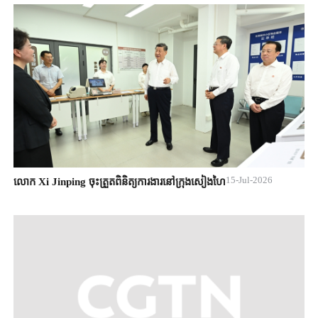
15-Jul-2026
លោក Xi Jinping ចុះត្រួតពិនិត្យការងារនៅក្រុងសៀងហៃ