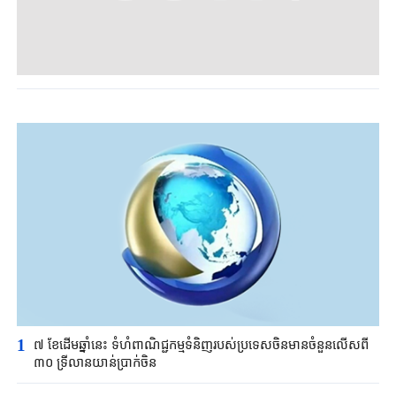
1
៧ ខែដើមឆ្នាំនេះ ទំហំពាណិជ្ជកម្មទំនិញរបស់ប្រទេសចិនមានចំនួនលើសពី
៣០ ទ្រីលានយាន់ប្រាក់ចិន