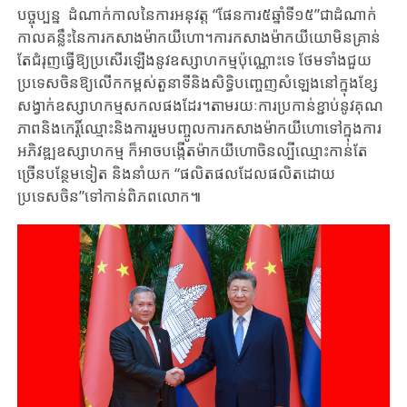
បច្ចុប្បន្ន ​ ដំណាក់កាល​នៃ​ការ​អនុវត្ត “ផែនការ​៥​ឆ្នាំ​ទី​១៥​”​ជា​ដំណាក់
កាល​គន្លឹះ​នៃ​ការ​កសាង​ម៉ាកយីហោ។​ការ​កសាង​ម៉ាកយីយោ​មិន​គ្រាន់​
តែ​ជំរុញ​ធ្វើ​ឱ្យ​ប្រសើរឡើង​នូវឧស្សាហកម្មប៉ុណ្ណោះទេ ​ថែមទាំង​ជួយ​
ប្រទេសចិន​ឱ្យ​លើកកម្ពស់​តួនាទី​និង​សិទ្ធិ​បញ្ចេញ​សំឡេង​នៅក្នុងខ្សែ
សង្វាក់ឧស្សាហកម្មសកលផងដែរ។តាមរយៈ​ការប្រកាន់ខ្ជាប់នូវ​គុណ
ភាព​និងកេរ្តិ៍ឈ្មោះ​និង​ការរួមបញ្ចូលការកសាងម៉ាកយីហោទៅក្នុងការ
អភិវឌ្ឍឧស្សាហកម្ម ​ក៏​អាច​បង្កើត​ម៉ាកយីហោចិនល្បីឈ្មោះ​កាន់តែ​
ច្រើន​បន្ថែមទៀត ​និងនាំយក ​“ផលិតផល​ដែល​ផលិត​ដោយ​
ប្រទេសចិន”ទៅកាន់ពិភពលោក៕