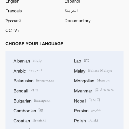
English
Español
Français
العربية
Русский
Documentary
CCTV+
CHOOSE YOUR LANGUAGE
Shqip
ລາວ
Albanian
Lao
العربية
Bahasa Melayu
Arabic
Malay
Беларуская
Монгол
Belarusian
Mongolian
বাংলা
မြန်မာဘာသာ
Bengali
Myanmar
Български
नेपाली
Bulgarian
Nepali
ខ្មែរ
فارسی
Cambodian
Persian
Hrvatski
Polski
Croatian
Polish