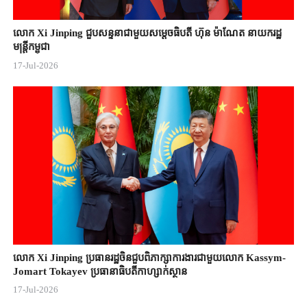
លោក Xi Jinping ជួបសន្ទនាជាមួយសម្តេចធិបតី ហ៊ុន ម៉ាណែត នាយករដ្ឋ
មន្ត្រីកម្ពុជា
17-Jul-2026
លោក Xi Jinping ប្រធានរដ្ឋចិន​ជួបពិភាក្សា​ការងារជាមួយ​លោក Kassym-
Jomart ​Tokayev ​ប្រធានាធិបតី​កាហ្សាក់ស្ថាន​
17-Jul-2026