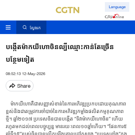
Language
ស្វែងរក
បង្កើតម៉ាកយីហោចិនល្បីឈ្មោះកាន់តែច្រើន
បន្ថែមទៀត
08:52:13 12-May-2026
Share
ម៉ាកយីហោ​គឺ​ជា​សញ្ញា​សំខាន់​នៃការអភិវឌ្ឍ​ប្រកបដោយ​គុណភាព
ខ្ពស់​និង​ជា​តម្រូវការ​ចាំបាច់​នៃ​ការអភិវឌ្ឍ​កម្លាំងផលិតកម្មគុណភាព
ថ្មី។ ឆ្នាំ​២០១៧ ​ប្រទេស​ចិន​បាន​បង្កើត​ “ទិវា​ម៉ាកយីហោ​ចិន​”​ ​ហើយ​
រហូត​មក​ដល់​ពេលបច្ចុប្បន្ន ​មាន​រយៈពេល​១០​ឆ្នាំ​ហើយ​។ “ផែនការ​៥​
ឆ្នាំ​ទី​១៥​”​របស់​ចិន​បាន​លើកឡើង​គោលដៅកសាង​ “​ប្រទេសខ្លាំង​”​ក្នុង​