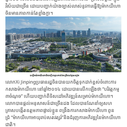
វិស័យ​ជា​ច្រើន​ ​ដោយ​បញ្ជាក់​យ៉ាង​ច្បាស់លាស់​នូវ​ការ​ធ្វើ​ឱ្យ​ម៉ាកយីហោ​
ចិន​មានភាព​កាន់តែ​ខ្លាំងក្លា។
លោក​Xi Jinpingប្រធានរដ្ឋ​ចិន​បាន​យកចិត្តទុកដាក់​ខ្ពស់​ចំពោះ​ការ​
កសាង​ម៉ាកយីហោ​ ​នៅ​ឆ្នាំ​២០១៤ ដោយ​បាន​លើកឡើងថា​ “បរិវត្តកម្ម​
៣ចំណុច”​ ​ហើយ​បញ្ជាក់​ពី​ទិសដៅ​អភិវឌ្ឍន៍​សម្រាប់​ម៉ាកយីហោ។​
លោក​បាន​ផ្តល់អនុសាសន៍​ជា​ច្រើន​ដង​ ដែល​បាន​ណែនាំឲ្យ​សហ
គ្រាស​បង្កើត​ឧត្តមភាព​ផ្ទាល់ខ្លួន ​ពង្រឹងការកសាងម៉ាកយីហោ ​ពូន
ជ្រំ “ម៉ាកយីហោ​អាយុ​រាប់​សតវត្សរ៍”​និង​ជំរុញ​ការអភិវឌ្ឍ​នៃម៉ាកយីហោ
ជាតិ។