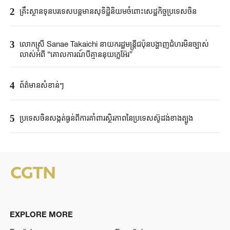
2
គ្រឹះស្ថាន​ទុនបរទេស​បន្តមាន​សុទិដ្ឋិនិយម​ចំពោះសេដ្ឋកិច្ច​ប្រទេសចិន​​
3
លោកស្រី Sanae ​Takaichi ​នាយករដ្ឋមន្ត្រី​ជប៉ុន​បង្ហាញជំហរមិន​ច្បាស់​
លាស់​អំពី ​“គោលការណ៍បី​គ្មាននុយក្លេអ៊ែរ​”​
4
ព័ត៌មានសំខាន់ៗ
5
ប្រទេសចិនសង្កត់ធ្ងន់ពីការគាំពារស្ថិរភាពនៃប្រទេសស៊ូដង់ខាងត្បូង
EXPLORE MORE