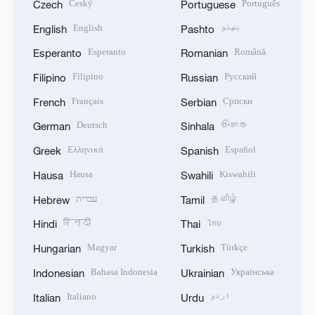
Český
Português
Czech
Portuguese
English
پښتو
English
Pashto
Esperanto
Română
Esperanto
Romanian
Filipino
Русский
Filipino
Russian
Français
Српски
French
Serbian
Deutsch
සිංහල
German
Sinhala
Ελληνικά
Español
Greek
Spanish
Hausa
Kiswahili
Hausa
Swahili
עברית
தமிழ்
Hebrew
Tamil
हिन्दी
ไทย
Hindi
Thai
Magyar
Türkçe
Hungarian
Turkish
Bahasa Indonesia
Українська
Indonesian
Ukrainian
Italiano
اردو
Italian
Urdu