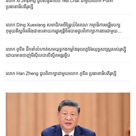
លោក Xi Jinping ជួបសន្ទនាបែប Tea Chat ជាមួយលោក Putin
ប្រធានាធិបតីរុស្ស៊ី
លោក​ Ding Xuexiang​ សមាជិក​អចិន្ត្រៃយ៍​នៃគណៈកម្មាធិការ​មជ្ឈិម​បក្ស​
កុម្មុយនីស្ត​ចិន​និង​ជា​ឧបនាយករដ្ឋមន្ត្រី​ចិន​​បាន​ជួបពិភាក្សា​ការងារ​ជាមួយ
លោក ពូទីន ប្រធានាធិបតីរុស្ស៊ី
លោក ពូទីន ដឹកនាំលំហាត់សមយុទ្ធកងកម្លាំងនុយក្លេអ៊ែរយុទ្ធសាស្ត្ររបស់រុស្ស៊ី
ដោយមានបាញ់មីស៊ីលបាលីស្ទីគអន្តរទ្វីប
លោក Han Zheng ជួបពិភាក្សាជាមួយលោក ភូទីន ប្រធានាធិបតីរុស្ស៊ី