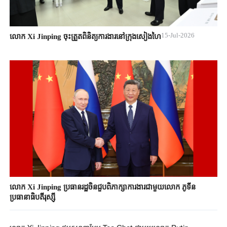
15-Jul-2026
លោក Xi Jinping ចុះត្រួតពិនិត្យការងារនៅក្រុងសៀងហៃ
លោក Xi Jinping ប្រធានរដ្ឋចិនជួបពិភាក្សាការងារជាមួយលោក ភូទីន
ប្រធានាធិបតីរុស្ស៊ី