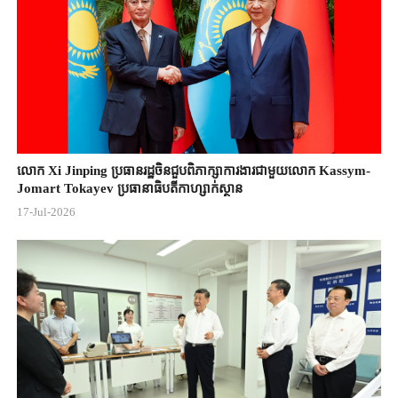
លោក Xi Jinping ប្រធានរដ្ឋចិន​ជួបពិភាក្សា​ការងារជាមួយ​លោក Kassym-
Jomart ​Tokayev ​ប្រធានាធិបតី​កាហ្សាក់ស្ថាន​
17-Jul-2026