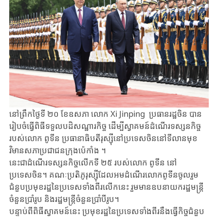
នៅព្រឹកថ្ងៃទី ២០ ខែឧសភា លោក Xi Jinping ប្រធាន​រដ្ឋ​​ចិន បាន
រៀបចំធ្វើពិធីទទួលបដិសណ្ឋារកិច្ច ដើម្បីស្វាគមន៍ដំណើរទស្សនកិច្ច
របស់លោក ពូទីន ប្រធានាធិបតីរុស្ស៊ីនៅប្រទេសចិននៅ​ទីលានមុខ​​
វិមាន​សភាប្រជាជន​​ក្រុងប៉េកាំង ។
នេះជាដំណើរទស្សនកិច្ចលើកទី ២៥ របស់លោក​​ ពូទីន នៅ​
ប្រទេសចិន។ គណៈប្រតិភូរុស្ស៊ីដែលអមដំណើរលោកពូទីនចូលរួម​
ជំនួប​​ប្រមុខរដ្ឋនៃ​ប្រទេស​ទាំងពីរលើកនេះ​ រួមមានឧបនាយករដ្ឋមន្ត្រី
ចំនួនប្រាំរូប និងរដ្ឋមន្ត្រីចំនួនប្រាំបីរូប។
បន្ទាប់ពីពិធីស្វាគមន៍​នេះ ប្រមុខរដ្ឋនៃ​ប្រទេស​ទាំងពីរនឹងធ្វើកិច្ចជំនួប​