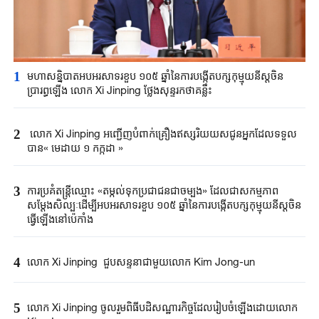
1
មហាសន្និបាតអបអរសាទរខួប ១០៥ ឆ្នាំនៃការបង្កើតបក្សកុម្មុយនីស្តចិន
ប្រារព្ធឡើង លោក Xi Jinping ថ្លែងសុន្ទរកថាគន្លឹះ
2
លោក Xi Jinping អញ្ជើញបំពាក់គ្រឿងឥស្សរិយយសជូន​អ្នកដែលទទួល
បាន« មេដាយ ១ កក្កដា »
3
ការប្រគំតន្ត្រីឈ្មោះ «តម្កល់ទុកប្រជាជនជាចម្បង» ដែលជាសកម្មភាព
សម្តែងសិល្បៈដើម្បីអបអរសាទរខួប ១០៥ ឆ្នាំនៃការបង្កើតបក្សកុម្មុយនីស្តចិន
ធ្វើឡើងនៅប៉េកាំង
4
លោក Xi Jinping ជួបសន្ទនាជាមួយ​​លោក Kim Jong-un
5
លោក Xi Jinping ចូលរួមពិធីបដិសណ្ឋារកិច្ច​​ដែលរៀបចំឡើង​ដោយលោក