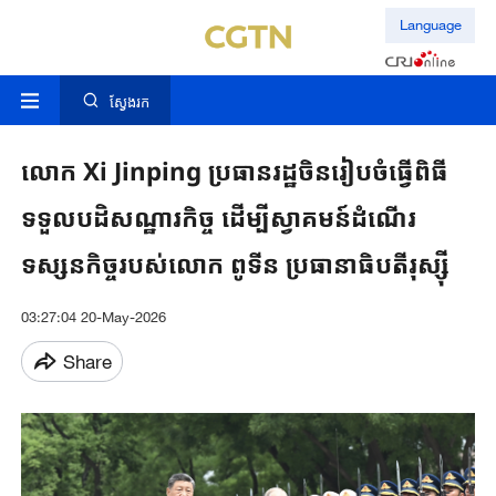
Language
ស្វែងរក
លោក Xi Jinping ប្រធានរដ្ឋ​ចិន​រៀបចំ​ធ្វើ​ពិធី
ទទួល​បដិ​សណ្ឋារកិច្ច​ ដើម្បី​ស្វាគមន៍ដំណើរ​
ទស្សនកិច្ច​របស់​លោក​ ពូទីន ប្រធានាធិបតីរុស្ស៊ី
03:27:04 20-May-2026
Share