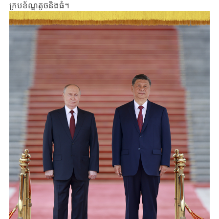
ក្របខ័ណ្ឌ​តូចនិងធំ។