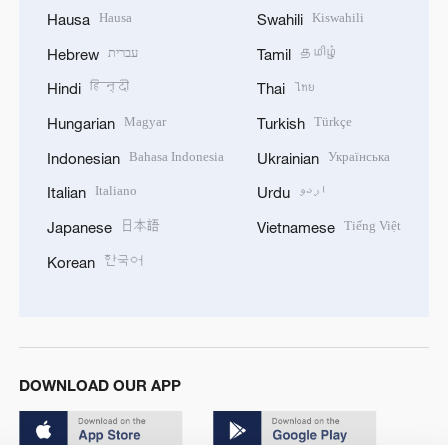
Hausa
Kiswahili
Hausa
Swahili
עברית
தமிழ்
Hebrew
Tamil
हिन्दी
ไทย
Hindi
Thai
Magyar
Türkçe
Hungarian
Turkish
Bahasa Indonesia
Українська
Indonesian
Ukrainian
Italiano
اردو
Italian
Urdu
日本語
Tiếng Việt
Japanese
Vietnamese
한국어
Korean
DOWNLOAD OUR APP