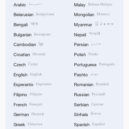
العربية
Bahasa Melayu
Arabic
Malay
Беларуская
Монгол
Belarusian
Mongolian
বাংলা
မြန်မာဘာသာ
Bengali
Myanmar
Български
नेपाली
Bulgarian
Nepali
ខ្មែរ
فارسی
Cambodian
Persian
Hrvatski
Polski
Croatian
Polish
Český
Português
Czech
Portuguese
English
پښتو
English
Pashto
Esperanto
Română
Esperanto
Romanian
Filipino
Русский
Filipino
Russian
Français
Српски
French
Serbian
Deutsch
සිංහල
German
Sinhala
Ελληνικά
Español
Greek
Spanish