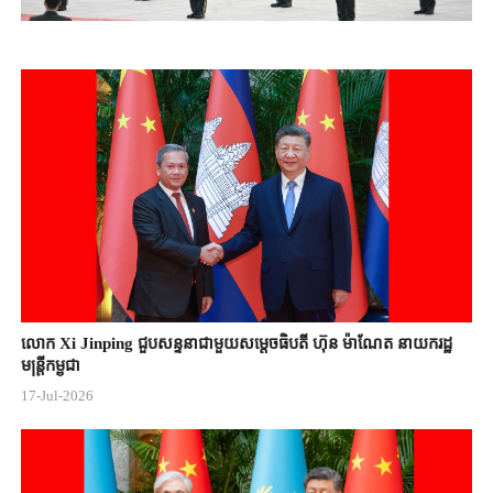
លោក Xi Jinping ជួបសន្ទនាជាមួយសម្តេចធិបតី ហ៊ុន ម៉ាណែត នាយករដ្ឋ
មន្ត្រីកម្ពុជា
17-Jul-2026