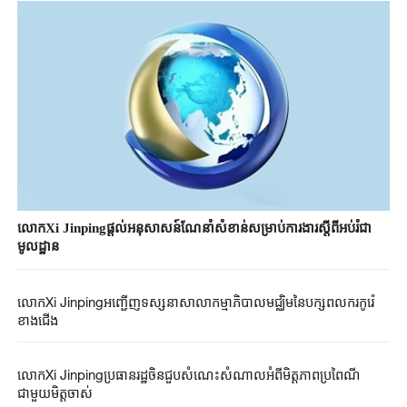
លោកXi Jinpingផ្តល់អនុសាសន៍ណែនាំសំខាន់សម្រាប់ការងារស្តីពីអប់រំជា
មូលដ្ឋាន
លោកXi Jinpingអញ្ជើញទស្សនាសាលាកម្មាភិបាលមជ្ឈិមនៃបក្សពលករកូរ៉េ
ខាងជើង
លោកXi Jinpingប្រធានរដ្ឋចិនជួបសំណេះសំណាលអំពីមិត្តភាពប្រពៃណី
ជាមួយមិត្តចាស់