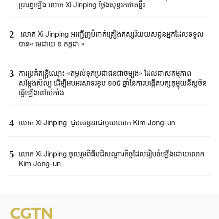
ប្រារព្ធឡើង លោក Xi Jinping ថ្លែងសុន្ទរកថាគន្លឹះ
2
លោក Xi Jinping អញ្ជើញបំពាក់គ្រឿងឥស្សរិយយសជូន​អ្នកដែលទទួល
បាន« មេដាយ ១ កក្កដា »
3
ការប្រគំតន្ត្រីឈ្មោះ «តម្កល់ទុកប្រជាជនជាចម្បង» ដែលជាសកម្មភាព
សម្តែងសិល្បៈដើម្បីអបអរសាទរខួប ១០៥ ឆ្នាំនៃការបង្កើតបក្សកុម្មុយនីស្តចិន
ធ្វើឡើងនៅប៉េកាំង
4
លោក Xi Jinping ជួបសន្ទនាជាមួយ​​លោក Kim Jong-un
5
លោក Xi Jinping ចូលរួមពិធីបដិសណ្ឋារកិច្ច​​ដែលរៀបចំឡើង​ដោយលោក
Kim Jong-un