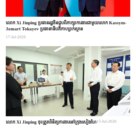
លោក Xi Jinping ប្រធានរដ្ឋចិន​ជួបពិភាក្សា​ការងារជាមួយ​លោក Kassym-
Jomart ​Tokayev ​ប្រធានាធិបតី​កាហ្សាក់ស្ថាន​
17-Jul-2026
15-Jul-2026
លោក Xi Jinping ចុះត្រួតពិនិត្យការងារនៅក្រុងសៀងហៃ