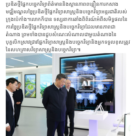
ប្រឌិតថ្មី​ផ្នែក​បច្ចេកវិទ្យា​ព័ត៌មាន​និង​ស្ថានភាព​ពន្លឿន​ការ​កសាង​
មជ្ឈិមណ្ឌល​ច្នៃប្រឌិតថ្មី​ផ្នែក​វិទ្យាសាស្ត្រ​និង​បច្ចេកវិទ្យា​អន្តរជាតិ​របស់​
ក្រុងប៉េកាំង​។​លោក​ក៏​បាន​ ​ទស្សនា​ការ​តាំង​ពិព័រណ៍​អំពី​សមិទ្ធផល​នៃ
ការច្នៃប្រឌិតថ្មី​ផ្នែក​វិទ្យាសាស្ត្រ​និងបច្ចេកវិទ្យាដែលមាន​ភាព​ជា​
តំណាង ​ព្រមទាំងបាន​ជួបសំណេះសំណាល​ជា​មួយ​តំណាង​នៃ​
បុគ្គលិក​ស្រាវជ្រាវ​ផ្នែក​វិទ្យាសាស្ត្រ​និង​បច្ចេកវិទ្យា​និង​អ្នកទទួល​ខុសត្រូវ​​
នៃ​សហគ្រាស​វិទ្យាសាស្ត្រ​និង​បច្ចេកវិទ្យា​៕