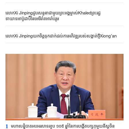
លោកXi Jinpingជួបសន្ទនាជាមួយព្រះអង្គម្ចាស់Khaledព្រះរជ្ជ
ទាយាទអាប៊ូដាប៊ីនៃអេមីរ៉ាតអារ៉ាប់រួម
លោកXi Jinpingយកចិត្តទុកដាក់ដល់ការអភិវឌ្ឍរបស់សង្កាត់ថ្មីXiong’an
1
មហាសន្និបាតអបអរសាទរខួប ១០៥ ឆ្នាំនៃការបង្កើតបក្សកុម្មុយនីស្តចិន