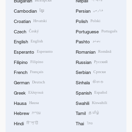
Български
नेपाली
Bulgarian
Nepali
ខ្មែរ
فارسی
Cambodian
Persian
Hrvatski
Polski
Croatian
Polish
Český
Português
Czech
Portuguese
English
پښتو
English
Pashto
Esperanto
Română
Esperanto
Romanian
Filipino
Русский
Filipino
Russian
Français
Српски
French
Serbian
Deutsch
සිංහල
German
Sinhala
Ελληνικά
Español
Greek
Spanish
Hausa
Kiswahili
Hausa
Swahili
עברית
தமிழ்
Hebrew
Tamil
हिन्दी
ไทย
Hindi
Thai