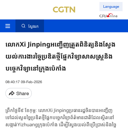
Language
ស្វែងរក
លោកXi Jinpingអញ្ជើញត្រួតពិនិត្យនិងស្វែង
យល់ការងារច្នៃប្រឌិតថ្មីផ្នែកវិទ្យាសាសស្ត្រនិង
បច្ចេកវិទ្យានៅក្រុងប៉េកាំង
08:40:17 09-Feb-2026
Share
ព្រឹកថ្ងៃទី​៩ ខែកុម្ភៈ ​លោក​Xi Jinpingប្រធានរដ្ឋចិន​បាន​អញ្ជើញ​
ទៅដល់​សួន​ច្នៃប្រឌិតថ្មី​ផ្នែក​បច្ចេកវិទ្យាព័ត៌មាន​ជាតិ​ដែលស្ថិតនៅ​
សង្កាត់Yizhuang​ក្រុងប៉េកាំង ដើម្បីស្វែងយល់ពី​ប្រើប្រាស់​និង​ច្នៃ