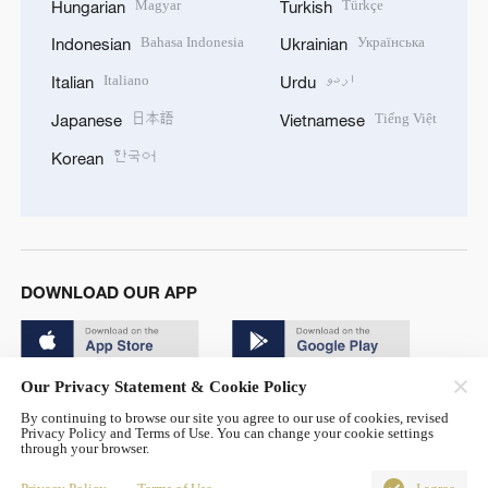
Magyar
Türkçe
Hungarian
Turkish
Bahasa Indonesia
Українська
Indonesian
Ukrainian
Italiano
اردو
Italian
Urdu
日本語
Tiếng Việt
Japanese
Vietnamese
한국어
Korean
DOWNLOAD OUR APP
Our Privacy Statement & Cookie Policy
By continuing to browse our site you agree to our use of cookies, revised
Privacy Policy and Terms of Use. You can change your cookie settings
through your browser.
© China Radio International.CRI. All Rights Reserved. 16A
Shijingshan Road, Beijing, China. 100040