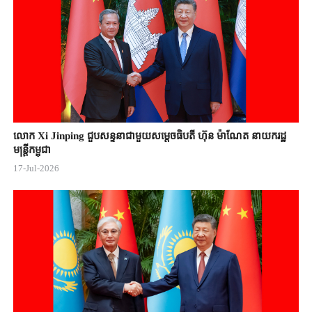
លោក Xi Jinping ជួបសន្ទនាជាមួយសម្តេចធិបតី ហ៊ុន ម៉ាណែត នាយករដ្ឋ
មន្ត្រីកម្ពុជា
17-Jul-2026