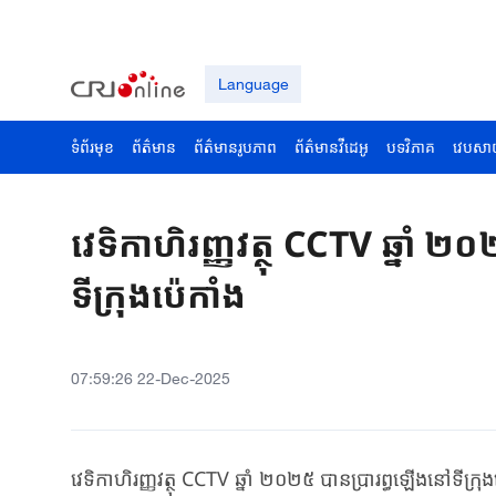
Language
ទំព័រមុខ
ព័ត៌មាន
ព័ត៌មានរូបភាព
ព័ត៌មានវីដេអូ
បទវិភាគ
វេបសា
វេទិកាហិរញ្ញវត្ថុ CCTV ឆ្នាំ 
ទីក្រុងប៉េកាំង
07:59:26 22-Dec-2025
វេទិកាហិរញ្ញវត្ថុ CCTV ឆ្នាំ ២០២៥ បានប្រារព្ធឡើងនៅទីក្