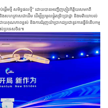
ារចាប់ផ្តើមថ្មី សមិទ្ធផលថ្មី" ដោយបានអញ្ជើញភ្ញៀវកិត្តិយសមកពី
ាតិ និងសហគ្រាសជាដើម ដើម្បីប្រមូលផ្តុំតម្រិះប្រាជ្ញា និងមតិយោបល់
ដោយគុណភាពខ្ពស់ និងការជំរុញយ៉ាប្រាកដប្រជានូវការធ្វើទំនើបកម្ម
 របស់ប្រទេសចិន៕