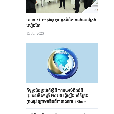
លោក Xi Jinping ចុះត្រួតពិនិត្យការងារនៅក្រុង
សៀងហៃ
15-Jul-2026
កិច្ច​ប្រជុំ​អន្តរជាតិស្តីពី​ “ការយល់ដឹងអំពី
ប្រទេសចិន” ឆ្នាំ ២០២៥ ធ្វើឡើងនៅទីក្រុង
ក្វាងចូវ ក្រោម​អធិបតីភាព​លោកLi Shulei