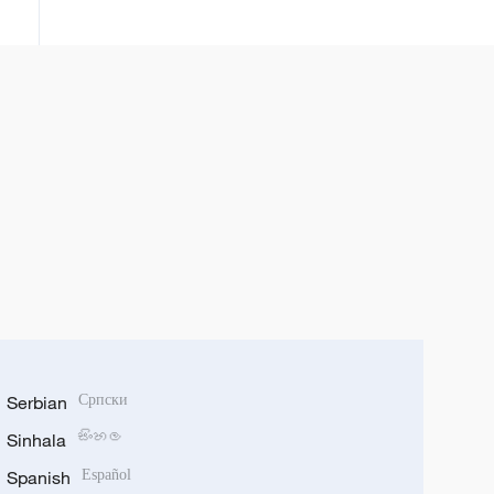
ប្រជាជន ​១៤០០ ​លាន​នាក់​​
Serbian
Српски
Sinhala
සිංහල
Spanish
Español