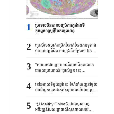
1
ប្រទេសចិនបាន​បញ្ចប់ការគូរផែនទី​
ភូគព្ភសាស្ត្រ​ថ្មីនៃភពព្រះចន្ទ​​
2
ប្រេស៊ីល​ទម្លាក់កម្រិត​ទំនាក់ទំនង​ការទូត​ជា
មួយអាហ្សង់ទីន ​អាហ្សង់ទីនថ្លែងថា ​ឯកអគ្គ
រដ្ឋទូត​របស់ខ្លួន​ប្រចាំប្រេស៊ីលនឹង​ "​ធ្វើ
មាតុភូមិនិវត្តន៍​ដើម្បីឈប់​សម្រាក"​
3
“ការយកផលប្រយោជន៍របស់ពិភពលោក
ជាផលប្រយោជន៍”ផ្ទាល់ខ្លួន នេះ
បង្ហាញពីអារម្មរណ៍ការទូត និងទំនួលខុស
ត្រូវរបស់ប្រមុខរដ្ឋចិន
4
នៅឆមាសទីមួយឆ្នាំនេះ ទំហំនាំចេញនាំចូល
ពាណិជ្ជកម្មសេវាកម្មសរុបរបស់ចិនសម្រេច
បានកំណើនល្បឿនបង្គួរ
5
《Healthy China》​ជា​យុទ្ធសាស្ត្រ​
អភិវឌ្ឍន៍​ដែលផ្តោត​លើ​សុខភាព​របស់​