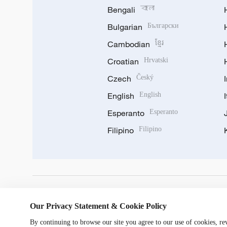
Bengali
বাংলা
Bulgarian
Български
Cambodian
ខ្មែរ
Croatian
Hrvatski
Czech
Český
English
English
Esperanto
Esperanto
Filipino
Filipino
DOWNLOAD OUR APP
Our Privacy Statement & Cookie Policy
By continuing to browse our site you agree to our use of cookies, r