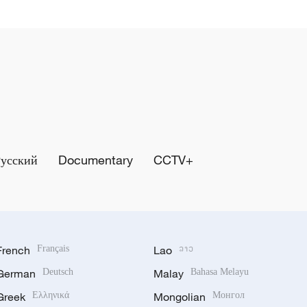
Русский
Documentary
CCTV+
French
Français
Lao
ລາວ
German
Deutsch
Malay
Bahasa Melayu
Greek
Ελληνικά
Mongolian
Монгол