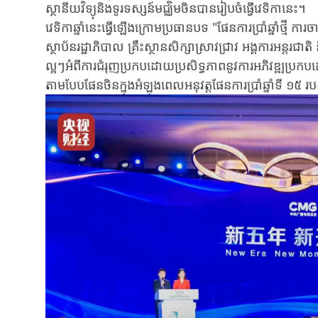
ស្ថានីយវិទ្យុនិងទូរទស្សន៍មជ្ឈិមចិនបានរៀបចំធ្វើវេទិកានេះ។
វេទិកាឆ្នាំនេះ​ធ្វើឡើងក្រោមប្រធានបទ "ផែនការប្រាំឆ្នាំថ្មី ក
ស្ថាប័នរដ្ឋាភិបាល គ្រឹះស្ថានសិក្សាស្រាវជ្រាវ អង្គការអន្តរជ
ល្អៗអំពីការជំរុញប្រកបដោយប្រសិទ្ធភាពនូវការអភិវឌ្ឍប្រកប
តាមបែបផែនចិន​ក្នុងអំឡុងពេលអនុវត្តផែនការប្រាំឆ្នាំ​ទី ១៥