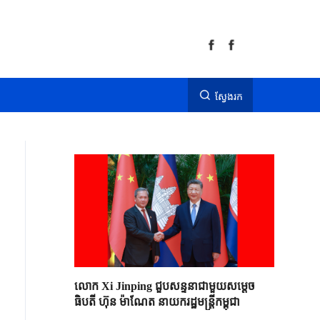
ស្វែងរក
លោក Xi Jinping ជួបសន្ទនាជាមួយសម្តេច
ធិបតី ហ៊ុន ម៉ាណែត នាយករដ្ឋមន្ត្រីកម្ពុជា