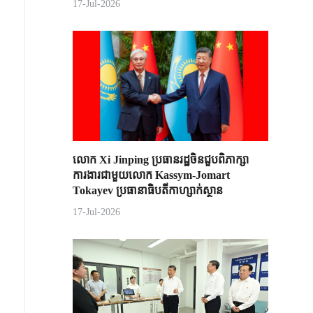
17-Jul-2026
លោក Xi Jinping ប្រធានរដ្ឋចិន​ជួបពិភាក្សា​
ការងារជាមួយ​លោក Kassym-Jomart ​
Tokayev ​ប្រធានាធិបតី​កាហ្សាក់ស្ថាន​
17-Jul-2026