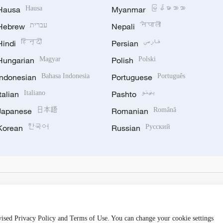
Hausa
Hausa
Myanmar
မြန်မာဘာသာ
Hebrew
עברית
Nepali
नेपाली
Hindi
हिन्दी
Persian
فارسی
Hungarian
Magyar
Polish
Polski
Indonesian
Bahasa Indonesia
Portuguese
Português
Italian
Italiano
Pashto
پښتو
Japanese
日本語
Romanian
Română
Korean
한국어
Russian
Русский
evised Privacy Policy and Terms of Use. You can change your cookie settings