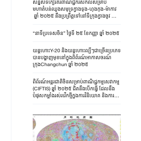
សន្និសីទកៀរគរពាណិជ្ជករសកលសម្រាប់
មហាតំបន់ឈូងសមុទ្រក្វាងទុង-ហុងកុង-ម៉ាកាវ
ឆ្នាំ ២០២៥ នឹងប្រព្រឹត្តទៅនៅទីក្រុងក្វាងចូវ នៅ
ថ្ងៃទី ៣ ខែវិច្ឆិកាខាងមុខ
“នាទីប្រទេសចិន” ថ្ងៃទី ២៥ ខែកញ្ញា ឆ្នាំ ២០២៥
យន្តហោះY-20 និងយន្តហោះល្បីៗជាច្រើនប្រភេទ
បានបង្ហាញមុខនៅក្នុងពិព័រណ៍អាកាសចរណ៍
ក្រុងChangchun ឆ្នាំ ២០២៥
ពិព័រណ៍អន្តរជាតិចិនសម្រាប់ពាណិជ្ជកម្មសេវាកម្ម
(CIFTIS) ឆ្នាំ ២០២៥ ជិតនឹងបើកធ្វើ ដែលនឹង
បំផុសកម្លាំងរស់រវើកថ្មីក្នុងការវិនិយោគ និងការប្រើ
ប្រាស់ខាងពាណិជ្ជកម្មសេវាកម្ម