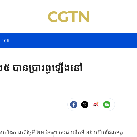
យ CRI
២០២៥ បានប្រារព្ធឡើងនៅ
រុងប៉េកាំងកាលពីថ្ងៃទី ២១ ខែធ្នូ។ នេះជាលើកទី ១៦ ហើយដែលអគ្គ