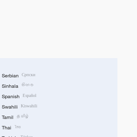
Serbian
Српски
Sinhala
සිංහල
Spanish
Español
Swahili
Kiswahili
Tamil
தமிழ்
Thai
ไทย