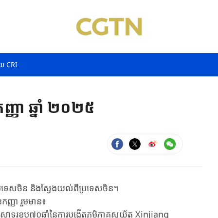
យ CRI
ញ្ញា ឆ្នាំ ២០២៥
ាប្រទេសចិន និងស្វែងយល់ពីប្រទេសចិន។
ែកញ្ញា រួមមាន៖
សាទរខួប៧០ឆ្នាំនៃការបង្កើតភូមិភាគស្វយ័ត Xinjiang