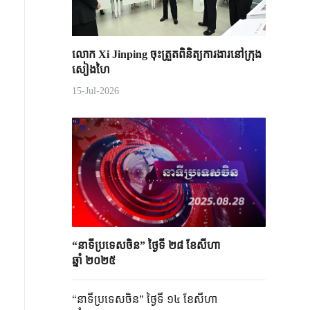
លោក Xi Jinping ចុះត្រួតពិនិត្យការងារនៅក្រុង
សៀងហៃ
15-Jul-2026
“នាទីប្រទេសចិន” ថ្ងៃទី ២៨ ខែសីហា
ឆ្នាំ ២០២៥
“នាទីប្រទេសចិន” ថ្ងៃទី ១៤ ខែសីហា​​