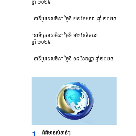
ឆ្នាំ ២០២៥
“នាទីប្រទេសចិន” ថ្ងៃទី ២៩ ខែមករា​​ ឆ្នាំ ២០២៥
“នាទីប្រទេសចិន” ថ្ងៃទី ១២ ខែមិថរនា
ឆ្នាំ ២០២៥
“នាទីប្រទេសចិន” ថ្ងៃទី ១៨ ខែកញ្ញា ឆ្នាំ២០២៥
1
ព័ត៌មានសំខាន់ៗ