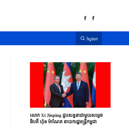
ស្វែងរក
លោក Xi Jinping ជួបសន្ទនាជាមួយសម្តេច
ធិបតី ហ៊ុន ម៉ាណែត នាយករដ្ឋមន្ត្រីកម្ពុជា