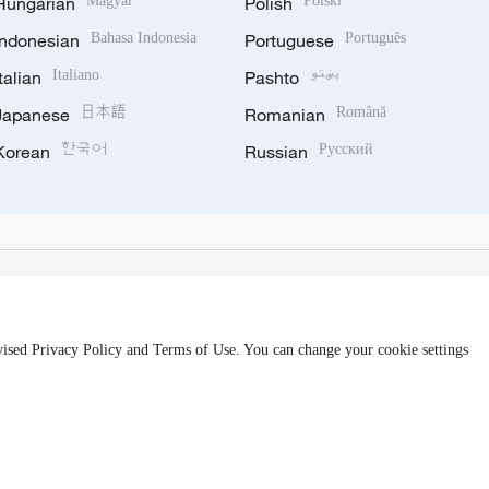
Hungarian
Magyar
Polish
Polski
Indonesian
Bahasa Indonesia
Portuguese
Português
Italian
Italiano
Pashto
پښتو
Japanese
日本語
Romanian
Română
Korean
한국어
Russian
Русский
evised Privacy Policy and Terms of Use. You can change your cookie settings
hijingshan Road, Beijing, China. 100040