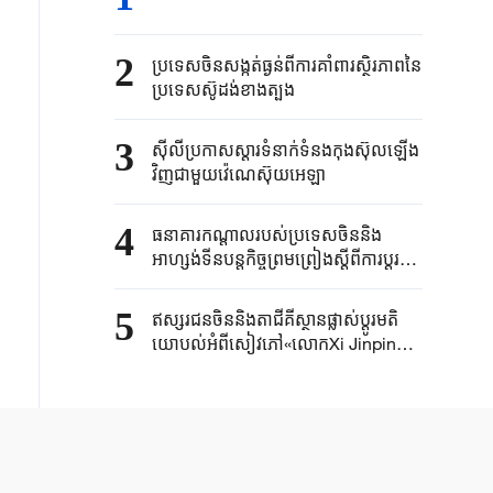
2
ប្រទេសចិនសង្កត់ធ្ងន់ពីការគាំពារស្ថិរភាពនៃ
ប្រទេសស៊ូដង់ខាងត្បូង
3
ស៊ីលីប្រកាសស្ដារទំនាក់ទំនងកុងស៊ុលឡើង
វិញជាមួយវ៉េណេស៊ុយអេឡា
4
ធនាគារកណ្តាលរបស់ប្រទេសចិននិង
អាហ្សង់ទីនបន្តកិច្ចព្រមព្រៀងស្តីពីការប្តូរ
រូបិយប័ណ្ណទៅវិញទៅមក
5
ឥស្សរជនចិននិងតាជីគីស្ថានផ្លាស់ប្តូរមតិ
យោបល់អំពីសៀវភៅ«លោកXi Jinping៖
អភិបាលកិច្ចប្រទេសចិន»ភាគទី ៥