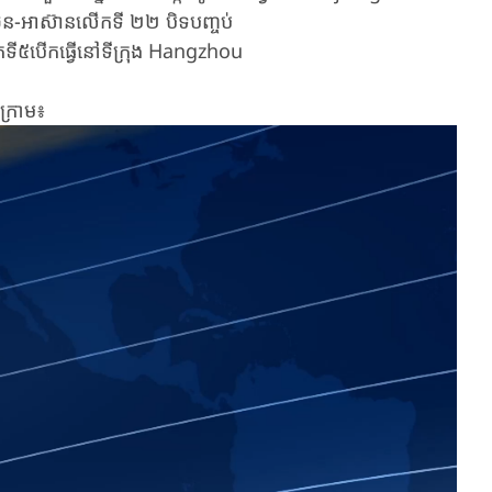
ិន-អាស៊ាន​លើក​ទី ​២២ ​បិទ​បញ្ចប់​
ទី៥បើកធ្វើនៅទីក្រុង Hangzhou​
ក្រោម៖