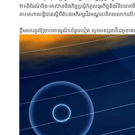
២៖ពិព័រណ៍ចិន-អាស៊ាន​​និងកិច្ចប្រជុំកំពូលធុរកិច្ចនិងវិនិយោគច
៣៖មហាសន្និបាតស្តីពីតំបន់អភិរក្សជីវមណ្ឌលពិភពលោកលើក
ខ្លឹមសារគួរឱ្យចាប់អារម្មណ៍បន្ថែមទៀត សូមទស្សនាវីដេអូខាង