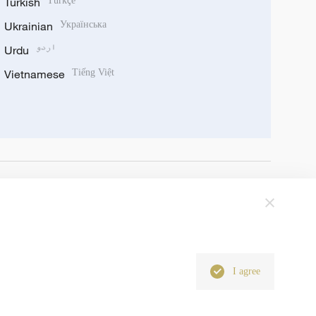
Turkish
Türkçe
Ukrainian
Українська
Urdu
اردو
Vietnamese
Tiếng Việt
I agree