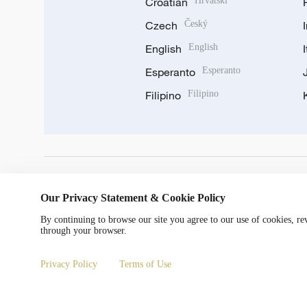
Croatian
Hrvatski
Czech
Český
English
English
Esperanto
Esperanto
Filipino
Filipino
DOWNLOAD OUR APP
Our Privacy Statement & Cookie Policy
By continuing to browse our site you agree to our use of cookies, r
through your browser.
Privacy Policy
Terms of Use
© China Radio International.CRI. All Rights Reserved. 16A S