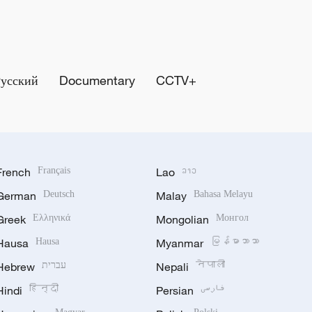
Русский
Documentary
CCTV+
French
Français
Lao
ລາວ
German
Deutsch
Malay
Bahasa Melayu
Greek
Ελληνικά
Mongolian
Монгол
Hausa
Hausa
Myanmar
မြန်မာဘာသာ
Hebrew
עברית
Nepali
नेपाली
Hindi
हिन्दी
Persian
فارسی