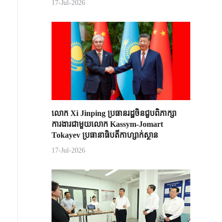
17-Jul-2026
លោក Xi Jinping ប្រធានរដ្ឋចិន​ជួបពិភាក្សា​
ការងារជាមួយ​លោក Kassym-Jomart ​
Tokayev ​ប្រធានាធិបតី​កាហ្សាក់ស្ថាន​
17-Jul-2026