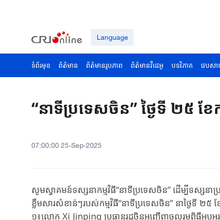
Language
ទំព័រមុខ
ព័ត៌មាន
ព័ត៌មានរូបភាព
ព័ត៌មានវីដេអូ
បទវិភាគ
វេបសា
“នាទីប្រទេសចិន” ថ្ងៃទី ២៥ ខែក
07:00:00 25-Sep-2025
សូមស្វាគមន៍ទស្សនាកម្មវិធី“នាទីប្រទេសចិន” ដើម្បីទស្សន
ខ្លឹមសារសំខាន់ៗរបស់កម្មវិធី“នាទីប្រទេសចិន” នាថ្ងៃទី ២៥ ខ
១៖លោក Xi Jinping ប្រធានរដ្ឋចិនអញ្ជើញចូលរួមពិធីអបអរ