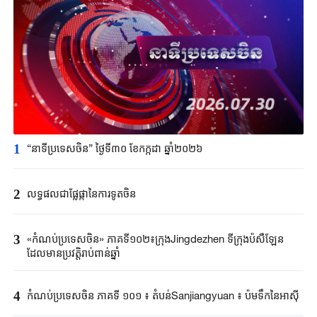
1
“នាទីប្រទេសចិន” ថ្ងៃទី៣០ ខែកក្កដា ឆ្នាំ២០២៦
2
លទ្ធផលជាផ្លែផ្កានៃការទូតចិន
3
«កំណប់ប្រទេសចិន» ភាគទី១០២៖ក្រុងJingdezhen ទីក្រុងប៉សឺឡែន
ដែលមានប្រវត្តិរាប់ពាន់ឆ្នាំ
4
កំណប់ប្រទេសចិន ភាគទី ១០១ ៖ តំបន់Sanjiangyuan ៖ ប៉មទឹកនៃអាស៊ី