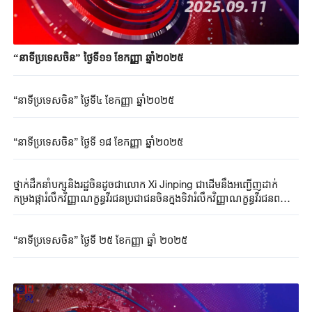
“នាទីប្រទេសចិន” ថ្ងៃទី១១ ខែកញ្ញា ឆ្នាំ២០២៥
“នាទីប្រទេសចិន” ថ្ងៃទី៤ ខែកញ្ញា ឆ្នាំ២០២៥
“នាទីប្រទេសចិន” ថ្ងៃទី ១៨ ខែកញ្ញា ឆ្នាំ២០២៥
ថ្នាក់ដឹកនាំបក្សនិងរដ្ឋចិនដូចជាលោក Xi Jinping ជាដើមនឹងអញ្ជើញដាក់
កម្រងផ្ការំលឹកវិញ្ញាណក្ខន្ធវីរជនប្រជាជនចិនក្នុងទិវារំលឹកវិញ្ញាណក្ខន្ធវីរជនពលី
ជីវិតរបស់ប្រទេសចិននៅព្រឹកថ្ងៃទី ៣០ ខែកញ្ញា
“នាទីប្រទេសចិន” ថ្ងៃទី ២៥ ខែកញ្ញា ឆ្នាំ ២០២៥