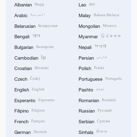
Shqip
ລາວ
Albanian
Lao
العربية
Bahasa Melayu
Arabic
Malay
Беларуская
Монгол
Belarusian
Mongolian
বাংলা
မြန်မာဘာသာ
Bengali
Myanmar
Български
नेपाली
Bulgarian
Nepali
ខ្មែរ
فارسی
Cambodian
Persian
Hrvatski
Polski
Croatian
Polish
Český
Português
Czech
Portuguese
English
پښتو
English
Pashto
Esperanto
Română
Esperanto
Romanian
Filipino
Русский
Filipino
Russian
Français
Српски
French
Serbian
Deutsch
සිංහල
German
Sinhala