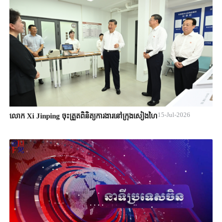
15-Jul-2026
លោក Xi Jinping ចុះត្រួតពិនិត្យការងារនៅក្រុងសៀងហៃ