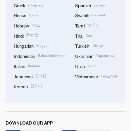
Ελληνικά
Español
Greek
Spanish
Hausa
Kiswahili
Hausa
Swahili
עברית
தமிழ்
Hebrew
Tamil
हिन्दी
ไทย
Hindi
Thai
Magyar
Türkçe
Hungarian
Turkish
Bahasa Indonesia
Українська
Indonesian
Ukrainian
Italiano
اردو
Italian
Urdu
日本語
Tiếng Việt
Japanese
Vietnamese
한국어
Korean
DOWNLOAD OUR APP