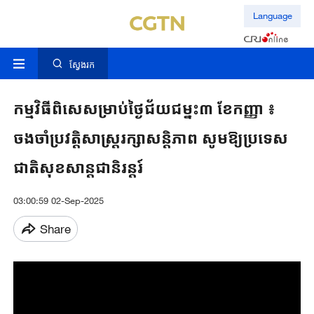
Language
ស្វែងរក
កម្មវិធីពិសេសម្រាប់ថ្ងៃជ័យជម្នះ៣ ខែកញ្ញា ៖
ចងចាំប្រវត្តិសាស្ត្ររក្សាសន្តិភាព សូមឱ្យប្រទេស
ជាតិសុខសាន្តជានិរន្តរ៍
03:00:59 02-Sep-2025
Share