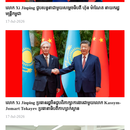
លោក Xi Jinping ជួបសន្ទនាជាមួយសម្តេចធិបតី ហ៊ុន ម៉ាណែត នាយករដ្ឋ
មន្ត្រីកម្ពុជា
17-Jul-2026
លោក Xi Jinping ប្រធានរដ្ឋចិន​ជួបពិភាក្សា​ការងារជាមួយ​លោក Kassym-
Jomart ​Tokayev ​ប្រធានាធិបតី​កាហ្សាក់ស្ថាន​
17-Jul-2026