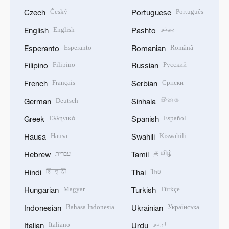
Český
Português
Czech
Portuguese
English
پښتو
English
Pashto
Esperanto
Română
Esperanto
Romanian
Filipino
Русский
Filipino
Russian
Français
Српски
French
Serbian
Deutsch
සිංහල
German
Sinhala
Ελληνικά
Español
Greek
Spanish
Hausa
Kiswahili
Hausa
Swahili
עברית
தமிழ்
Hebrew
Tamil
हिन्दी
ไทย
Hindi
Thai
Magyar
Türkçe
Hungarian
Turkish
Bahasa Indonesia
Українська
Indonesian
Ukrainian
Italiano
اردو
Italian
Urdu