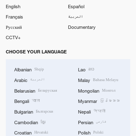
English
Español
Français
العربية
Русский
Documentary
CCTV+
CHOOSE YOUR LANGUAGE
Shqip
ລາວ
Albanian
Lao
العربية
Bahasa Melayu
Arabic
Malay
Беларуская
Монгол
Belarusian
Mongolian
বাংলা
မြန်မာဘာသာ
Bengali
Myanmar
Български
नेपाली
Bulgarian
Nepali
ខ្មែរ
فارسی
Cambodian
Persian
Hrvatski
Polski
Croatian
Polish