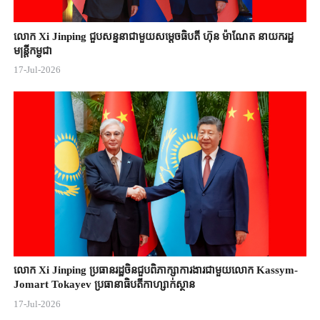
លោក Xi Jinping ជួបសន្ទនាជាមួយសម្តេចធិបតី ហ៊ុន ម៉ាណែត នាយករដ្ឋ
មន្ត្រីកម្ពុជា
17-Jul-2026
លោក Xi Jinping ប្រធានរដ្ឋចិន​ជួបពិភាក្សា​ការងារជាមួយ​លោក Kassym-
Jomart ​Tokayev ​ប្រធានាធិបតី​កាហ្សាក់ស្ថាន​
17-Jul-2026