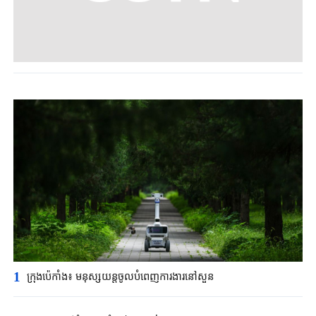
1
ក្រុងប៉េកាំង​៖ មនុស្សយន្ត​ចូលបំពេញ​ការងារនៅសួន​​