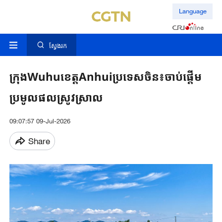
Language
ស្វែងរក
ក្រុង​Wuhuខេត្តAnhuiប្រទេស​ចិន​៖ចាប់​ផ្តើម​
ប្រមូល​ផល​ស្រូវ​ស្រាល
09:07:57 09-Jul-2026
Share