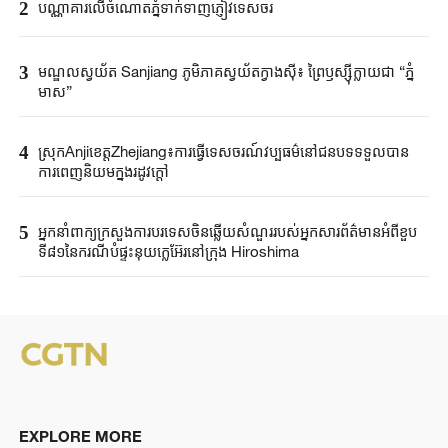
2
បណ្ណាគារលើចំណោតភ្នំទាក់ទាញភ្ញៀវទេសចរ
3
មណ្ឌលស្វយ័ត Sanjiang ភូមិភាគស្វយ័តក្វាងស៊ី៖ ព្រៃឫស្ស៊ីក្លាយជា “ភ្នំ
មាស”
4
ស្រុកAnjiខេត្តZhejiang៖ការធ្វើទេសចរណ៍វប្បធម៌នៅជនបទទទួលបាន
ការពេញនិយមក្នុងរដូវក្តៅ
5
អ្នកនាំពាក្យ​ក្រសួងការបរទេស​ចិនឆ្លើយសំណួរ​របស់​អ្នកសារព័ត៌មាន​អំពីខួប​
ទី៨១នៃ​ករណី​បំផ្ទុះនុយក្លេអ៊ែរ​នៅក្រុង ​Hiroshima ​
EXPLORE MORE