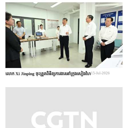
15-Jul-2026
លោក Xi Jinping ចុះត្រួតពិនិត្យការងារនៅក្រុងសៀងហៃ