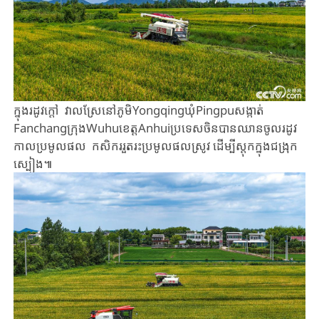
​ក្នុងរដូវ​ក្តៅ​ ​វាល​ស្រែនៅ​ភូមិYongqingឃុំ​Pingpuសង្កាត់​
Fanchangក្រុង​Wuhuខេត្តAnhuiប្រទេស​ចិន​បាន​ឈាន​ចូល​រដូវ
កាល​ប្រមូល​ផល​ កសិករ​រួតរះប្រមូល​ផល​ស្រូវ​ ដើម្បីស្តុក​ក្នុង​ជង្រុក
ស្បៀង​៕