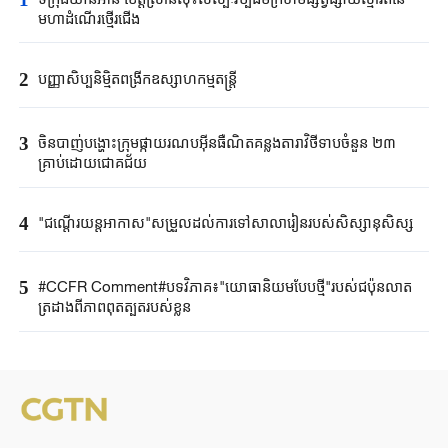
មហាដំណើរ​ថ្មើរជើង​
2
បញ្ញាសិប្បនិម្មិត​ពង្រីក​​ឧស្សាហកម្ម​តន្ត្រី​
3
ចិនបាញ់បង្ហោះ​ក្រុម​ផ្កាយរណប​​អ៊ីនធឺណិត​គន្លងតារាវិថីទាប​ចំនួន ២៣
គ្រាប់ដោយ​ជោគជ័យ​
4
"ជណ្តើរយន្ត​អាកាស"​សម្រួលដល់ការទៅ​សាលារៀន​របស់​សិស្សានុសិស្ស​​
5
#CCFR Comment#បទវិភាគ៖"យោធានិយមបែបថ្មី"របស់ជប៉ុនលាត
ត្រដាងពីភាពពុតត្បុតរបស់ខ្លួន