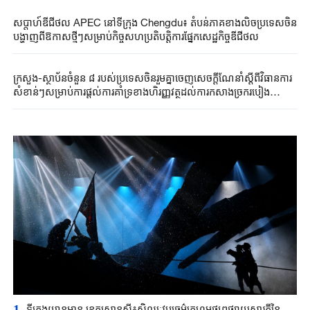
សប្តាហ៍ឌីជីថល APEC នៅទីក្រុង Chengdu៖ តំបន់ភាគខាងលិចប្រទេសចិន
បង្ហាញពីឱកាសថ្មីៗសម្រាប់កិច្ចសហប្រតិបត្តិការផ្នែកសេដ្ឋកិច្ចឌីជីថល
ក្រសួង-ស្ថាប័នចំនួន ៨ របស់ប្រទេសចិនរួមគ្នាចេញសេចក្តីណែនាំស្តីពីវិធានការ
សំខាន់ៗសម្រាប់ការផ្តល់ការគាំទ្រខាងហិរញ្ញវត្ថុដល់ការកសាងច្រករបៀង
ពាណិជ្ជកម្មអន្តរជាតិថ្មីតាមផ្លូវគោកនិងសមុទ្រភាគខាងលិចប្រទេសចិន
1
ទីក្រុង​យានអាន ​ខេត្តស្រានស៊ី៖​សិល្បៈវប្បធម៌ក្រហម​ផ្សព្វផ្សាយស្មារតីនៃ​