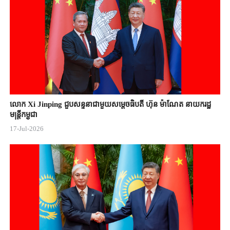
លោក Xi Jinping ជួបសន្ទនាជាមួយសម្តេចធិបតី ហ៊ុន ម៉ាណែត នាយករដ្ឋ
មន្ត្រីកម្ពុជា
17-Jul-2026