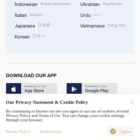
Bahasa Indonesia
Українська
Indonesian
Ukrainian
Italiano
اردو
Italian
Urdu
日本語
Tiếng Việt
Japanese
Vietnamese
한국어
Korean
DOWNLOAD OUR APP
Our Privacy Statement & Cookie Policy
By continuing to browse our site you agree to our use of cookies, revised
Privacy Policy and Terms of Use. You can change your cookie settings
through your browser.
© China Radio International.CRI. All Rights Reserved. 16A
Shijingshan Road, Beijing, China. 100040
Privacy Policy
Terms of Use
I agree