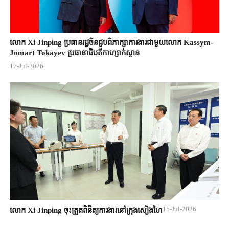
លោក Xi Jinping ប្រធានរដ្ឋចិន​ជួបពិភាក្សា​ការងារជាមួយ​លោក Kassym-
Jomart ​Tokayev ​ប្រធានាធិបតី​កាហ្សាក់ស្ថាន​
17-Jul-2026
15-Jul-2026
លោក Xi Jinping ចុះត្រួតពិនិត្យការងារនៅក្រុងសៀងហៃ