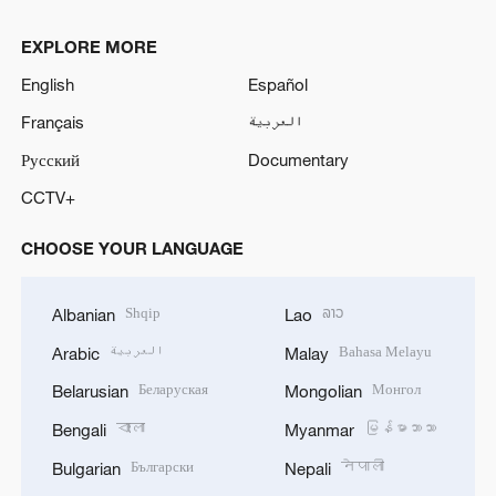
EXPLORE MORE
English
Español
Français
العربية
Русский
Documentary
CCTV+
CHOOSE YOUR LANGUAGE
Shqip
ລາວ
Albanian
Lao
العربية
Bahasa Melayu
Arabic
Malay
Беларуская
Монгол
Belarusian
Mongolian
বাংলা
မြန်မာဘာသာ
Bengali
Myanmar
Български
नेपाली
Bulgarian
Nepali