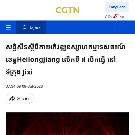
Language
ស្វែងរក
សន្និសីទស្តីពីការអភិវឌ្ឍឧស្សាហកម្មទេសចរណ៍
ខេត្តHeilongjiang លើកទី ៨ បើកធ្វើ នៅ
ទីក្រុង Jixi
07:34:09 09-Jul-2026
Share