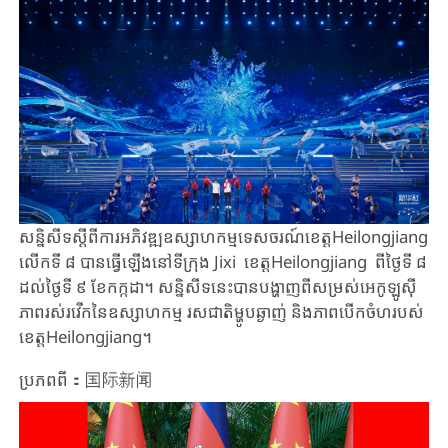
សន្និសីទស្តីពីការអភិវឌ្ឍឧស្សាហកម្មទេសចរណ៍ខេត្តHeilongjiang
លើកទី ៨ បានធ្វើឡើងនៅទីក្រុង Jixi​​ ខេត្តHeilongjiang​ ពីថ្ងៃទី ៨
ដល់ថ្ងៃទី ៩ ខែកក្កដា។ សន្និសីទនេះបានបង្ហាញពីសម្រស់អេកូឡូស៊ី
ភាពរស់រវើកនៃឧស្សាហកម្ម រសជាតិម្ហូបឆ្ងាញ់ និងភាពបើកចំហរបស់
ខេត្តHeilongjiang។
ប្រភពពី：国际新闻