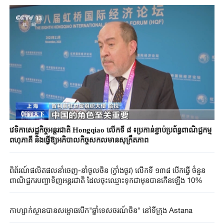
វេទិកាសេដ្ឋកិច្ចអន្តរជាតិ​​ Hongqiao​ លើកទី ៨ ៖ប្រកាន់ខ្ជាប់​ប្រព័ន្ធពាណិជ្ជកម្ម​
ពហុភាគី ​និងធ្វើឱ្យ​អភិបាលកិច្ចសកលមានសុក្រឹតភាព
ពិព័រណ៍ផលិតផលនាំចេញ-នាំចូលចិន (ក្វាំងចូវ) លើកទី ១៣៨ បើកធ្វើ ចំនួន
ពាណិជ្ជករបញ្ជាទិញអន្តរជាតិ ដែលចុះឈ្មោះទុកជាមុនបានកើនឡើង 10%
កាហ្សាក់ស្ថានបានសម្ពោធបើក"ឆ្នាំទេសចរណ៍ចិន" នៅទីក្រុង Astana