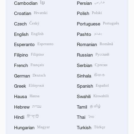
ខ្មែរ
فارسی
Cambodian
Persian
Hrvatski
Polski
Croatian
Polish
Český
Português
Czech
Portuguese
English
پښتو
English
Pashto
Esperanto
Română
Esperanto
Romanian
Filipino
Русский
Filipino
Russian
Français
Српски
French
Serbian
Deutsch
සිංහල
German
Sinhala
Ελληνικά
Español
Greek
Spanish
Hausa
Kiswahili
Hausa
Swahili
עברית
தமிழ்
Hebrew
Tamil
हिन्दी
ไทย
Hindi
Thai
Magyar
Türkçe
Hungarian
Turkish