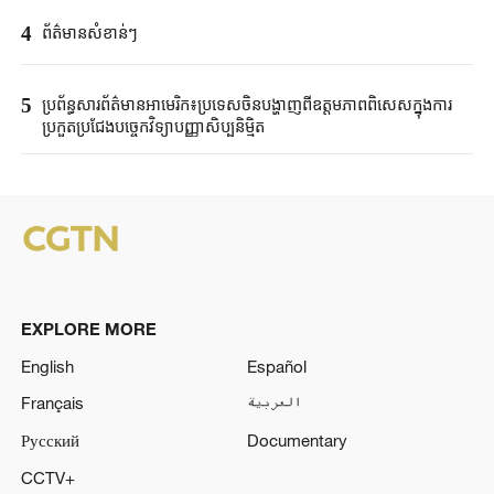
4
ព័ត៌មានសំខាន់ៗ
5
ប្រព័ន្ធសារព័ត៌មានអាមេរិក៖ប្រទេសចិនបង្ហាញពីឧត្តមភាពពិសេសក្នុងការ
ប្រកួតប្រជែងបច្ចេកវិទ្យាបញ្ញាសិប្បនិម្មិត
EXPLORE MORE
English
Español
Français
العربية
Русский
Documentary
CCTV+