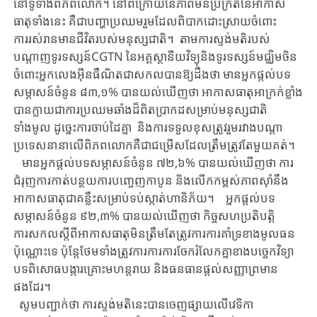
នៅទូទាំងពិភពលោក។ នៅពីក្រោយនៃភាពមិនប្រក្រតីនៃអាកាស
ធាតុទាំងនេះ គឺជាបញ្ហាប្រឈមរួមដែលពិបាកដោះស្រាយចំពោះ
ការរស់រានមានជីវិតរបស់មនុស្សជាតិ។ តាមការស្ទង់មតិរបស់
បណ្តាញទូរទស្សន៍CGTN នៃអគ្គស្ថានីយវិទ្យុនិងទូរទស្សន៍មជ្ឈិមចិន
ចំពោះអ្នកលេងអ៊ីនធឺណិតជាសកលបានឱ្យដឹងថា​ មានអ្នកផ្តល់បទ
សម្ភាសន៍ចំនូន ៨៣,១% បានយល់ឃើញថា អាកាសធាតុអាក្រក់ខ្លាំង
បានក្លាយជាការប្រឈមឆាំងដ៏ពិតប្រាកដសម្រាប់មនុស្សជាតិ
ទាំងមូល ដូច្នេះការចាប់ដៃគ្នា​ និងការទទួលខុសត្រូវរួមរវាងបណ្តា
ប្រទេសនានាលើពិភពលោកគឺជាជម្រើសដែលត្រឹមត្រូវតែមួយគត់។
មានអ្នកផ្តល់បទសម្ភាសន៍ចំនូន ៧២,៦% បានយល់ឃើញថា ការ
ជំរុញការកាត់បន្ថយការបញ្ចេញកាបូន និងលើកកម្ពស់ភាពស៊ាំនឹង
អាកាសធាតុជាគន្លឹះសម្រាប់ទប់ស្កាត់ហានិភ័យ។ អ្នកផ្តល់បទ
សម្ភាសន៍ចំនូន ៩២,៣% បានយល់ឃើញថា កិច្ចសហប្រតិបត្តិ
ការសកលស្តីពីអាកាសធាតុមិនត្រឹមតែត្រូវការការគាំទ្រខាងមូលធន
ប៉ុណ្ណោះទេ ប៉ុន្តែថែមទាំងត្រូវការការការចែករំលែកគ្នាខាងបច្ចេកវិទ្យា
បទពិសោធបង្ការគ្រោះមហន្តរាយ និងធនធានផ្តល់សញ្ញាព្រមាន
ផងដែរ។
សូមបញ្ជាក់ថា ការស្ទង់មតិនេះបានចេញផ្សាយលើវេទិកា