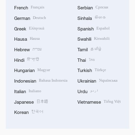
Français
Српски
French
Serbian
Deutsch
සිංහල
German
Sinhala
Ελληνικά
Español
Greek
Spanish
Hausa
Kiswahili
Hausa
Swahili
עברית
தமிழ்
Hebrew
Tamil
हिन्दी
ไทย
Hindi
Thai
Magyar
Türkçe
Hungarian
Turkish
Bahasa Indonesia
Українська
Indonesian
Ukrainian
Italiano
اردو
Italian
Urdu
日本語
Tiếng Việt
Japanese
Vietnamese
한국어
Korean