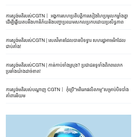
ការស្ទង់មតិរបស់CGTN丨 អង្គការសហប្រតិបត្តិការសៀងហៃប្រមូល​កម្លាំង​គ្នា​
ដើម្បី​​​ឆ្លើយ​តប​នឹង​ហានិភ័យនិងបញ្ហាប្រឈមសកល​ប្រកបដោយ​ប្រសិទ្ធភាព​
ការស្ទង់មតិរបស់CGTN | សេតវិមានដែលបានបិទទ្វារ សហរដ្ឋអាមេរិកដែល
ជាប់គាំង!
ការស្ទង់មតិរបស់CGTN | កាន់កាប់ទាំងស្រុង? ប្រជាជនទូទាំងពិភពលោក
ប្រឆាំងយ៉ាងដាច់ខាត!
ការស្ទង់មតិរបស់បណ្តាញ CGTN丨 កុំប្រើ“អតិរេកផលិតកម្ម”សម្រាប់បិទបាំង
គាំពារនិយម