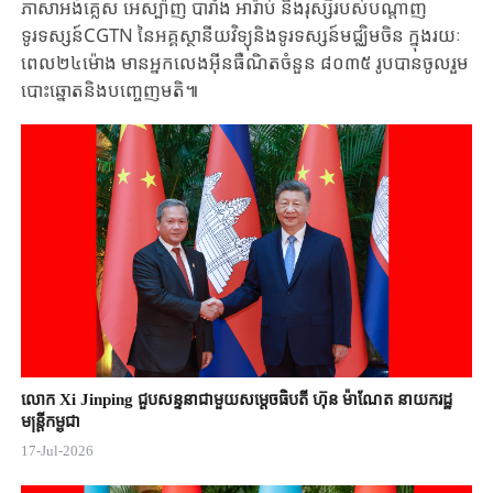
ភាសាអង់គ្លេស អេស្ប៉ាញ បារាំង អារ៉ាប់ និងរុស្សីរបស់បណ្តាញ
ទូរទស្សន៍CGTN នៃអគ្គស្ថានីយវិទ្យុនិងទូរទស្សន៍មជ្ឈិមចិន ក្នុងរយៈ
ពេល២៤ម៉ោង មានអ្នកលេងអ៊ីនធឺណិតចំនួន ៨០៣៥ រូបបានចូលរួម
បោះឆ្នោតនិងបញ្ចេញមតិ៕
លោក Xi Jinping ជួបសន្ទនាជាមួយសម្តេចធិបតី ហ៊ុន ម៉ាណែត នាយករដ្ឋ
មន្ត្រីកម្ពុជា
17-Jul-2026