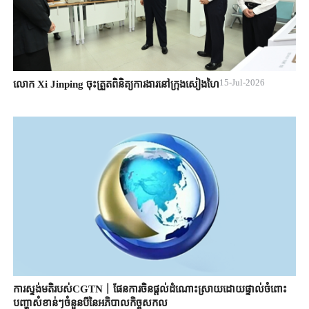
15-Jul-2026
លោក Xi Jinping ចុះត្រួតពិនិត្យការងារនៅក្រុងសៀងហៃ
ការស្ទង់មតិរបស់CGTN丨ផែនការចិនផ្តល់ដំណោះស្រាយដោយផ្ទាល់ចំពោះ
បញ្ហាសំខាន់ៗចំនួនបីនៃអភិបាលកិច្ចសកល