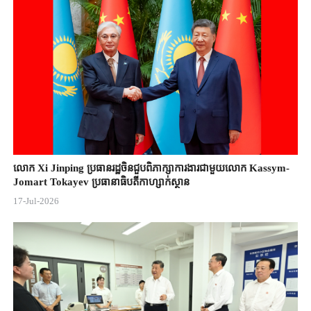
លោក Xi Jinping ប្រធានរដ្ឋចិន​ជួបពិភាក្សា​ការងារជាមួយ​លោក Kassym-
Jomart ​Tokayev ​ប្រធានាធិបតី​កាហ្សាក់ស្ថាន​
17-Jul-2026