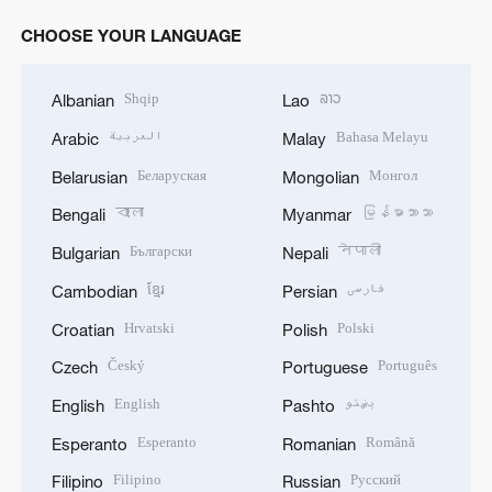
CHOOSE YOUR LANGUAGE
Shqip
ລາວ
Albanian
Lao
العربية
Bahasa Melayu
Arabic
Malay
Беларуская
Монгол
Belarusian
Mongolian
বাংলা
မြန်မာဘာသာ
Bengali
Myanmar
Български
नेपाली
Bulgarian
Nepali
ខ្មែរ
فارسی
Cambodian
Persian
Hrvatski
Polski
Croatian
Polish
Český
Português
Czech
Portuguese
English
پښتو
English
Pashto
Esperanto
Română
Esperanto
Romanian
Filipino
Русский
Filipino
Russian