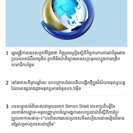
1
រដ្ឋមន្ត្រី​ការបរទេស​តួកគីថ្លែងថា ​កិច្ចព្រមព្រៀងស្តីពី​កិច្ចការការពារ​ជាតិរួមរវាង​
ប្រទេស​អា​រ៉ាប៊ី​សាអូឌីត តួកគី​និងប៉ាគីស្ថាន​មានសក្តានុពល​ក្នុងការពង្រីក​
សមាជិកបន្ថែម​
2
នៅឆមាសទីមួយ​ឆ្នាំនេះ ​សហគ្រាសដែល​ទើបបង្កើតថ្មី​ក្នុងវិស័យ​មនុស្សយន្ត​
ដែល​មាន​រូប​រាង​ដូចមនុស្ស​មានចំនួន១១,៦ម៉ឺន​
3
បទសម្ភាសន៍ពិសេសជាមួយលោក Simon Stiell លេខាប្រតិបតិ្តនៃ
លេខាធិការដ្ឋាន«អនុសញ្ញាក្របខ័ណ្ឌអង្គការសហប្រជាជាតិស្តីពីការប្រែ
ប្រួលអាកាសធាតុ»៖"បទពិសោធរបស់ប្រទេសចិនសក្តិសមជាមេរៀនដ៏មាន
តម្លៃសម្រាប់ប្រទេសជាច្រើន"