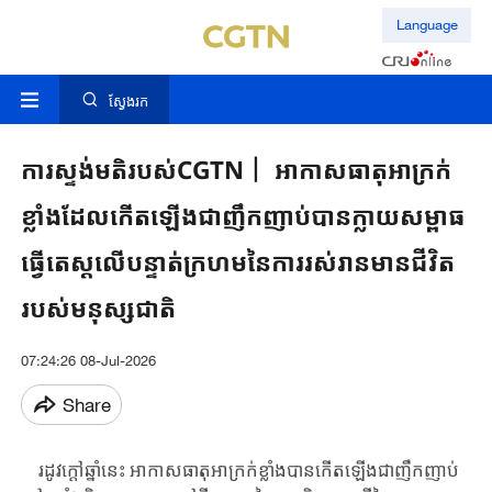
Language
ស្វែងរក
ការស្ទង់មតិរបស់CGTN丨 អាកាសធាតុអាក្រក់
ខ្លាំងដែលកើតឡើងជាញឹកញាប់បានក្លាយសម្ពាធ
ធ្វើតេស្តលើបន្ទាត់ក្រហមនៃការរស់រានមានជីវិត
របស់មនុស្សជាតិ
07:24:26 08-Jul-2026
Share
រដូវក្តៅឆ្នាំនេះ អាកាសធាតុអាក្រក់ខ្លាំងបានកើតឡើងជាញឹកញាប់