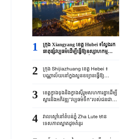
1
ក្រុង Xiangyang ខេត្ត Hubei ៖ស្វែងរក
ធាតុផ្សំវប្បធម៌ដើម្បីធ្វើឱ្យឧស្សាហកម្ម
ទេសចរណ៍មានភាពរស់រវើកកាន់តែខ្លាំង
2
ក្រុង Shijiazhuang ខេត្ត Hebei ៖
បណ្ណាល័យនៅក្នុងសួនឧទ្យានធ្វើឱ្យ
ប្រជាជនទទួលបានបទពិសោធអំណានថ្មី
3
ខេត្តក្វាងទុងនិងក្វាងស៊ីរួមសហការគ្នាដើម្បី
ស្តារនិងអភិវឌ្ឍ"វប្បធម៌ទឹក"របស់ជនជាតិ
Miao
4
វាលស្មៅនៅតំបន់ភ្នំ Zha Lute មាន
ទេសភាពស្អាតដូចគំនូរ