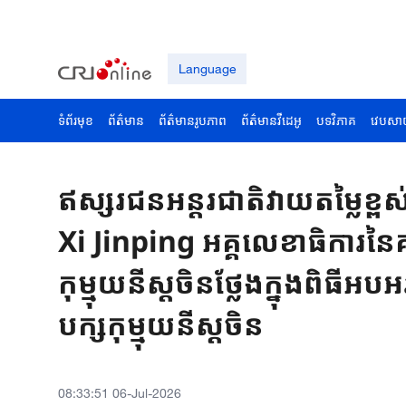
Language
ទំព័រមុខ
ព័ត៌មាន
ព័ត៌មានរូបភាព
ព័ត៌មានវីដេអូ
បទវិភាគ
វេបសា
ឥស្សរជនអន្តរជាតិវាយតម្លៃខ្ព
Xi Jinping អគ្គលេខាធិការនៃគ
កុម្មុយនីស្តចិនថ្លែងក្នុងពិធីអ
បក្សកុម្មុយនីស្តចិន
08:33:51 06-Jul-2026