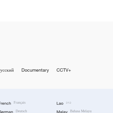
Русский
Documentary
CCTV+
French
Français
Lao
ລາວ
German
Deutsch
Malay
Bahasa Melayu