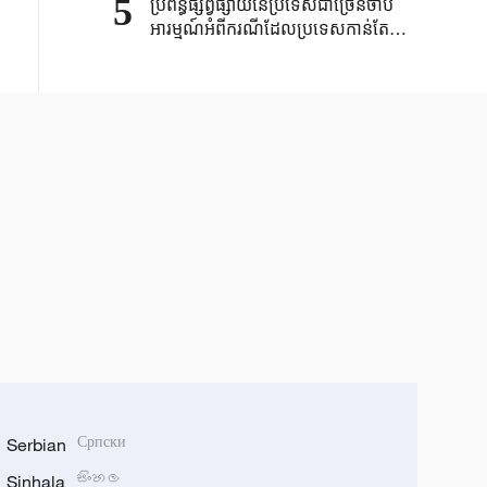
5
ប្រព័ន្ធផ្សព្វផ្សាយនៃប្រទេសជាច្រើនចាប់
អារម្មណ៍អំពីករណីដែលប្រទេសកាន់តែ
ច្រើនឡើងៗលើពិភពលោកមានចំណាប់
អារម្មណ៍ល្អចំពោះប្រទេសចិនមានការកើន
ឡើងជាបន្តបន្ទាប់
Serbian
Српски
Sinhala
සිංහල