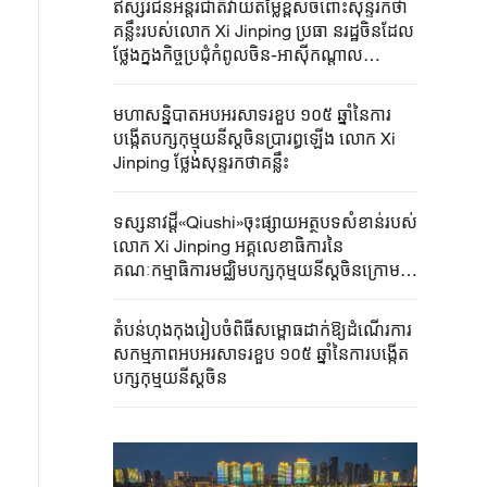
ឥស្សរជនអន្តរជាតិវាយតម្លៃខ្ពស់ចំពោះសុន្ទរកថា
គន្លឹះរបស់លោក Xi Jinping ប្រធា នរដ្ឋចិនដែល
ថ្លែងក្នុងកិច្ចប្រជុំកំពូលចិន-អាស៊ីកណ្តាល
លើកទី២
មហាសន្និបាតអបអរសាទរខួប ១០៥ ឆ្នាំនៃការ
បង្កើតបក្សកុម្មុយនីស្តចិនប្រារព្ធឡើង លោក Xi
Jinping ថ្លែងសុន្ទរកថាគន្លឹះ
ទស្សនាវដ្ដី«Qiushi»ចុះផ្សាយអត្ថបទសំខាន់របស់
លោក Xi Jinping អគ្គលេខាធិការនៃ
គណៈកម្មាធិការមជ្ឈិមបក្សកុម្មុយនីស្តចិនក្រោម
ចំណងជើងថា«សុន្ទរកថារបស់លោក Xi Jinping
ថ្លែងក្នុងមហាសន្និបាតអបអរសាទរខួបទី ១០៥ ឆ្នាំ
តំបន់​ហុងកុង​រៀបចំពិធីសម្ពោធ​ដាក់​ឱ្យ​ដំណើរ​ការ​
នៃការបង្កើតបក្សកុម្មុយនីស្តចិន»
សកម្មភាពអបអរសាទរខួប ១០៥ ឆ្នាំ​នៃការបង្កើត
បក្សកុម្មុយនី​ស្តចិន