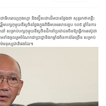
ាធិបតេយ្យកុងហ្គោ និងស្វ៊ីសជាដើមបានថ្លែងថា សុន្ទរកថាគន្លឹះ
ក្សកុម្មុយនីស្តចិនថ្លែងក្នុងពិធីអបអរសាទរខួប ១០៥ ឆ្នាំនៃការ
សដៅ សម្រាប់បក្សកុម្មុយនីស្តចិនដឹកនាំប្រជាជនចិនឱ្យធ្វើការតស៊ូជា
្តែថែមទាំងចូលរួមចំណែកជាប្រាជ្ញានិងកម្លាំងចិនកាន់តែច្រើន សម្រាប់
ធម៌មនុស្សជាតិផងដែរ៕