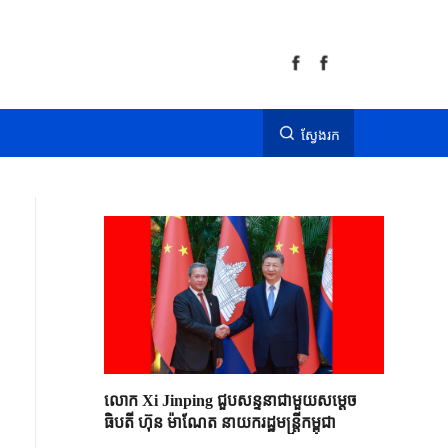
ស្វែងរក
លោក Xi Jinping ជួបសន្ទនាជាមួយសម្តេច
ធិបតី ហ៊ុន ម៉ាណែត នាយករដ្ឋមន្ត្រីកម្ពុជា