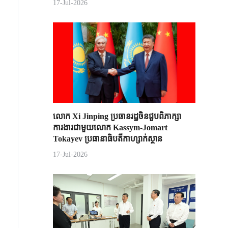
17-Jul-2026
លោក Xi Jinping ប្រធានរដ្ឋចិន​ជួបពិភាក្សា​
ការងារជាមួយ​លោក Kassym-Jomart ​
Tokayev ​ប្រធានាធិបតី​កាហ្សាក់ស្ថាន​
17-Jul-2026