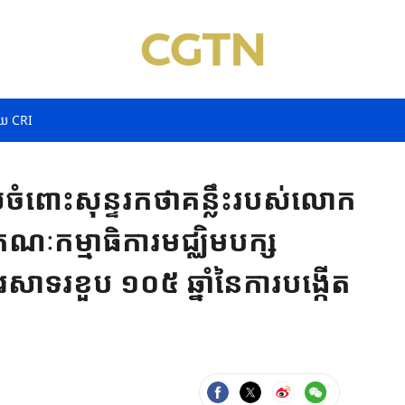
យ CRI
ស់ចំពោះសុន្ទរកថាគន្លឹះរបស់លោក
ណៈកម្មាធិការមជ្ឈិមបក្ស
បអរសាទរខួប ១០៥ ឆ្នាំនៃការបង្កើត