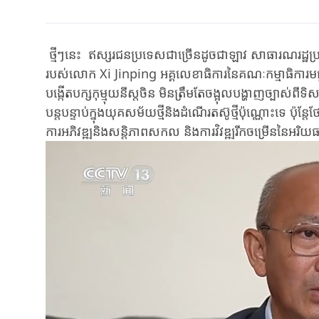
ថ្មីៗនេះ ឥស្សរជនប្រទេសជាច្រើនដូចជាឡាវ​ សាធារណរដ្ឋប្រជ
របស់លោក Xi Jinping អគ្គលេខាធិការនៃគណៈកម្មាធិការមជ្ឈិមប
បង្កើតបក្សកុម្មុយនីស្តចិន មិនត្រឹមតែចង្អុលបង្ហាញច្បាស់ពីទិ
បន្តបន្ទាប់ក្នុងយុគសម័យថ្មីនិងដំណើរតស៊ូថ្មីប៉ុណ្ណោះទេ ប៉ុន
ការអភិវឌ្ឍនិងសន្តិភាពសកល និងការវិវឌ្ឍរីកចម្រើននៃអរិយ