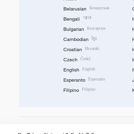
Belarusian
Беларуская
Bengali
বাংলা
Bulgarian
Български
Cambodian
ខ្មែរ
Croatian
Hrvatski
Czech
Český
English
English
Esperanto
Esperanto
Filipino
Filipino
DOWNLOAD OUR APP