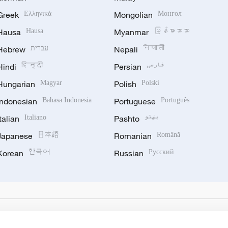
Greek
Ελληνικά
Mongolian
Монгол
Hausa
Hausa
Myanmar
မြန်မာဘာသာ
Hebrew
עברית
Nepali
नेपाली
Hindi
हिन्दी
Persian
فارسی
Hungarian
Magyar
Polish
Polski
Indonesian
Bahasa Indonesia
Portuguese
Português
Italian
Italiano
Pashto
پښتو
Japanese
日本語
Romanian
Română
Korean
한국어
Russian
Русский