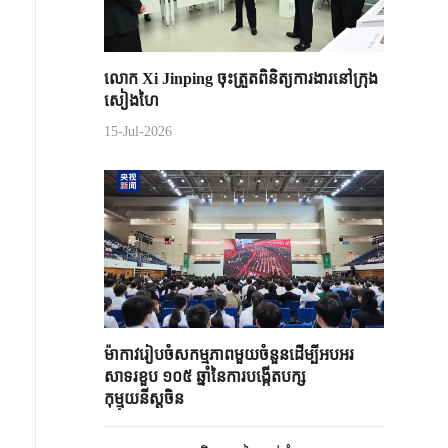
លោក Xi Jinping ចុះត្រួតពិនិត្យការងារនៅក្រុង
សៀងហៃ
15-Jul-2026
ម៉ាកាវរៀបចំសកម្មភាពមួយចំនួនដើម្បីអបអរ
សាទរខួប ១០៥ ឆ្នាំនៃការបង្កើតបក្ស
កុម្មុយនីស្តចិន