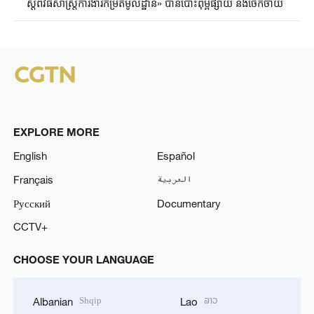
ស្តីពីវិធីសាស្ត្រការងារកម្រិតមូលដ្ឋាន» បានបោះពុម្ពផ្សាយ និងចែកចាយ
EXPLORE MORE
English
Español
Français
العربية
Русский
Documentary
CCTV+
CHOOSE YOUR LANGUAGE
Shqip
ລາວ
Albanian
Lao