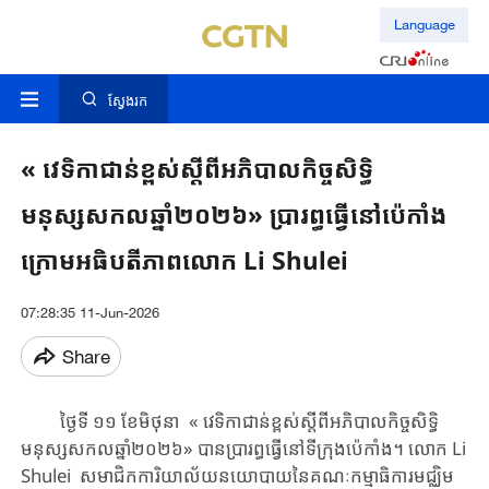
Language
ស្វែងរក
« វេទិកាជាន់ខ្ពស់ស្តីពីអភិបាលកិច្ចសិទ្ធិ
មនុស្សសកលឆ្នាំ២០២៦» ប្រារព្ធធ្វើនៅប៉េកាំង
ក្រោមអធិបតីភាពលោក Li Shulei
07:28:35 11-Jun-2026
Share
ថ្ងៃទី ១១ ខែមិថុនា ​​​​« វេទិកា​​ជាន់​ខ្ពស់​ស្តីពី​​​អភិបាលកិច្ច​សិទ្ធិ
មនុស្សសកល​ឆ្នាំ២០២៦»​ ​បាន​ប្រារព្ធធ្វើនៅទីក្រុងប៉េកាំង​។ ​​​លោក ​Li
Shulei​​ សមាជិក​​ការិយាល័យ​នយោបាយ​នៃគណៈកម្មាធិការ​មជ្ឈិម​