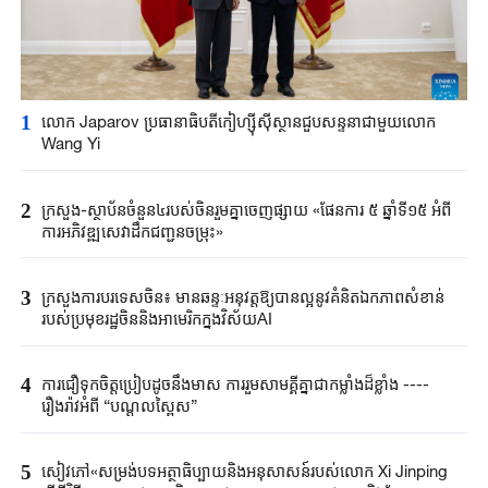
1
លោក Japarov ប្រធានាធិបតីកៀហ្ស៊ីស៊ីស្ថានជួបសន្ទនាជាមួយលោក
Wang Yi
2
ក្រសួង-ស្ថាប័នចំនួន៤របស់ចិនរួមគ្នាចេញផ្សាយ «ផែនការ ៥ ឆ្នាំទី១៥ អំពី
ការអភិវឌ្ឍសេវាដឹកជញ្ជូនចម្រុះ»
3
ក្រសួងការបរទេសចិន៖ មានឆន្ទៈអនុវត្តឱ្យបានល្អនូវគំនិតឯកភាពសំខាន់
របស់ប្រមុខរដ្ឋចិននិងអាមេរិកក្នុងវិស័យAI
4
ការជឿទុកចិត្តប្រៀបដូចនឹងមាស ការរួមសាមគ្គីគ្នាជាកម្លាំងដ៏ខ្លាំង ----
រឿងរ៉ាវអំពី “បណ្តូលស្ពៃស”
5
សៀវភៅ«សម្រង់បទអត្ថាធិប្បាយនិងអនុសាសន៍របស់លោក Xi Jinping