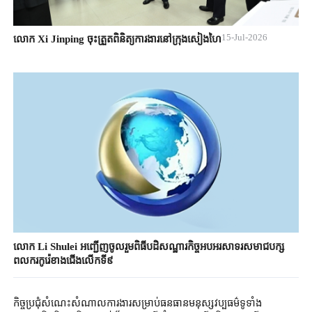
15-Jul-2026
លោក Xi Jinping ចុះត្រួតពិនិត្យការងារនៅក្រុងសៀងហៃ
លោក Li Shulei អញ្ជើញចូលរួមពិធីបដិសណ្ឋារកិច្ចអបអរសាទរសមាជបក្ស
ពលករកូរ៉េខាងជើងលើកទី៩
កិច្ចប្រជុំសំណេះសំណាលការងារសម្រាប់ធនធានមនុស្សវប្បធម៌ទូទាំង