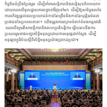
កិច្ច​​ខិតខំប្រឹងប្រែង​​រួម ​ដើម្បី​​គាំពារ​សន្តិភាពនិងសន្តិសុខ​ពិភពលោក​​
ដោយ​ឈរលើ​មូលដ្ឋាន​គោរពគ្នាទៅវិញទៅមក ​​ ដើម្បី​ឱ្យ​សមិទ្ធផល​​នៃ
ការអភិវឌ្ឍ​​​ផ្តល់ផលប្រយោជន៍​​កាន់តែច្រើន​និង​កាន់តែ​យុត្តិធម៌​​ដល់​
ប្រជាជន​នៃ​ប្រទេស​នានា​។ ​ ​យើងត្រូវ​គោរព​ក្រម​ទំនាក់ទំនងអន្តរជាតិ​​ ​
​ឈរលើ​ស្មារតី​សាមគ្គីភាព​និង​សហប្រតិបត្តិការ​ ​​ឆ្លើយតប​នឹង​​ការ
ប្រឈម​រួម​ខាង​បញ្ហា​​សិទ្ធិមនុស្ស​​ដោយ​ការ​អនុវត្ត​ជាក់ស្តែង​​ ​ដើម្បី​
អនុវត្ត​​ចក្ខុវិស័យ​ស្តីពី​​សិទ្ធិមនុស្ស​យ៉ាង​ប្រាកដប្រជា៕​​​