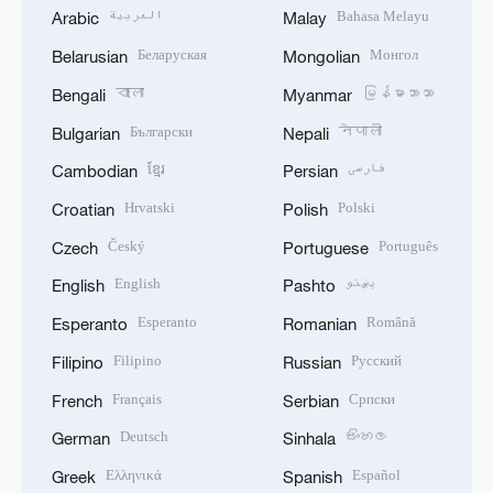
العربية
Bahasa Melayu
Arabic
Malay
Беларуская
Монгол
Belarusian
Mongolian
বাংলা
မြန်မာဘာသာ
Bengali
Myanmar
Български
नेपाली
Bulgarian
Nepali
ខ្មែរ
فارسی
Cambodian
Persian
Hrvatski
Polski
Croatian
Polish
Český
Português
Czech
Portuguese
English
پښتو
English
Pashto
Esperanto
Română
Esperanto
Romanian
Filipino
Русский
Filipino
Russian
Français
Српски
French
Serbian
Deutsch
සිංහල
German
Sinhala
Ελληνικά
Español
Greek
Spanish