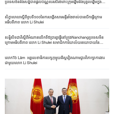
ប្រទេសចិននិងសន្និបាតផ្តល់ប័ណ្ណសរសើរចំពោះក្រុមឆ្នើមនិងបុគ្គលឆ្នើមក្នុង
ប្រព័ន្ធឃោសនាការចិនប្រារព្ធធ្វើនៅប៉េកាំងក្រោមអធិបតីភាពលោក Li Shulei
សិក្ខាសាលាស្តីពីខួបទី១០០នៃការបង្កើតសារមន្ទីរវាំងចាស់បានបើកធ្វើក្រោម
អធិបតីភាព លោក Li Shulei
សន្និសីទ​ជាតិ​ស្តីពី​អំណាន​លើ​កទី​៥​ប្រារព្ធធ្វើ​នៅ​ក្រុង​Nanchangប្រទេស​ចិន​
ក្រោម​អធិបតីភាព លោក​ Li Shulei សមាជិក​ការិយាល័យ​នយោបាយ​នៃ​
គណៈកម្មាធិការមជ្ឈិម​បក្សកុម្មុយនីស្ត​ចិន
លោកTô Lâm អគ្គលេខាធិការបក្សកុម្មុយនីស្តវៀតណាមជួបពិភាក្សាការងារ
ជាមួយលោក Li Shulei