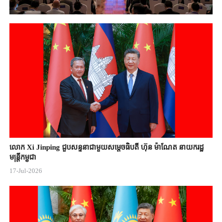
លោក Xi Jinping ជួបសន្ទនាជាមួយសម្តេចធិបតី ហ៊ុន ម៉ាណែត នាយករដ្ឋ
មន្ត្រីកម្ពុជា
17-Jul-2026