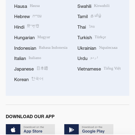
Hausa
Kiswahili
Hausa
Swahili
עברית
தமிழ்
Hebrew
Tamil
हिन्दी
ไทย
Hindi
Thai
Magyar
Türkçe
Hungarian
Turkish
Bahasa Indonesia
Українська
Indonesian
Ukrainian
Italiano
اردو
Italian
Urdu
日本語
Tiếng Việt
Japanese
Vietnamese
한국어
Korean
DOWNLOAD OUR APP