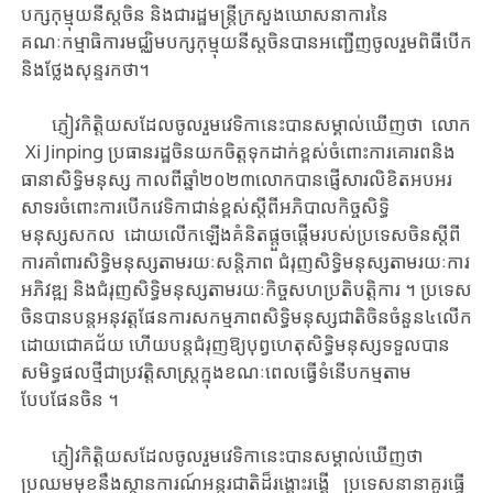
បក្ស​កុម្មុយនីស្ត​ចិន ​និង​ជា​រដ្ឋមន្ត្រី​ក្រសួង​ឃោសនាការ​នៃ
គណៈកម្មាធិការ​មជ្ឈិម​បក្ស​កុម្មុយនីស្តចិន​​បាន​អញ្ជើញចូលរួម​ពិធី​បើក​
និង​​ថ្លែងសុន្ទរកថា។
​ភ្ញៀវកិត្តិយស​ដែល​ចូលរួម​វេទិកា​នេះ​​បាន​សម្គាល់​ឃើញ​ថា លោក​
​Xi Jinping ប្រធានរដ្ឋចិន​​យកចិត្តទុកដាក់​ខ្ពស់​ចំពោះ​​ការគោរព​និង​
ធានា​សិទ្ធិមនុស្ស​ ​​កាលពីឆ្នាំ២០២៣​លោកបាន​​ផ្ញើ​សារលិខិត​​​​អបអរ​
សាទរ​ចំពោះ​​ការបើក​​វេទិកា​ជាន់ខ្ពស់​ស្តីពី​អភិបាលកិច្ច​សិទ្ធិ
មនុស្សសកល​ ដោយ​​លើកឡើង​​​គំនិតផ្តួច​ផ្តើមរបស់ប្រទេសចិន​​​ស្តីពី​ ​ ​​
ការ​គាំពារ​សិទ្ធិមនុស្ស​តាម​រយៈ​​សន្តិភាព​ ​ជំរុញ​សិទ្ធិមនុស្ស​តាមរយៈ​ការ
អភិវឌ្ឍ​ ​និង​ជំរុញ​សិទ្ធិមនុស្ស​តាម​រយៈ​កិច្ចសហប្រតិបត្តិការ​​ ។ ​ប្រទេស​
ចិន​បាន​បន្ត​អនុវត្ត​ផែនការ​សកម្មភាពសិទ្ធិមនុស្ស​ជាតិចិន​ចំនួន៤លើក​
ដោយ​​ជោគជ័យ​ ​ហើយ​​បន្ត​ជំរុញ​ឱ្យ​បុព្វហេតុ​សិទ្ធិមនុស្ស​ទទួលបាន​
សមិទ្ធផល​​ថ្មី​ជា​ប្រវត្តិសាស្ត្រ​ក្នុង​ខណៈ​ពេល​​ធ្វើទំនើបកម្មតាម​
បែបផែនចិន​ ​។​
​ភ្ញៀវកិត្តិយស​ដែល​ចូលរួម​វេទិកា​នេះ​​បាន​សម្គាល់​ឃើញ​ថា ​​
ប្រឈមមុខ​នឹង​ស្ថានការណ៍​អន្តរជាតិដ៏រង្គោះរង្គើ​ ប្រទេសនានាគួរ​ធ្វើ​