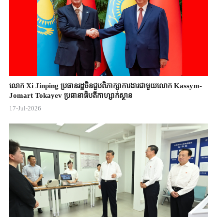
លោក Xi Jinping ប្រធានរដ្ឋចិន​ជួបពិភាក្សា​ការងារជាមួយ​លោក Kassym-
Jomart ​Tokayev ​ប្រធានាធិបតី​កាហ្សាក់ស្ថាន​
17-Jul-2026