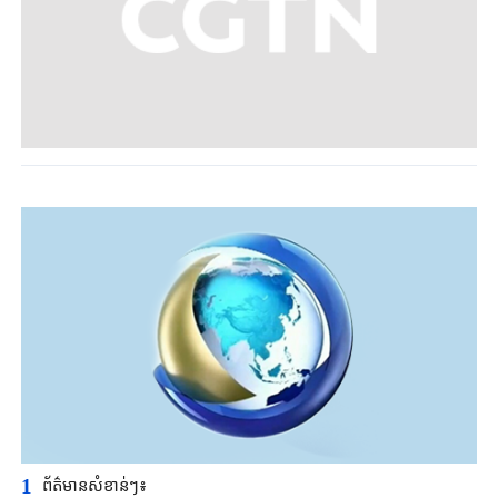
1
ព័ត៌មានសំខាន់ៗ៖