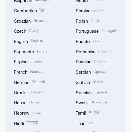
Bulgarian
Nepali
ខ្មែរ
فارسی
Cambodian
Persian
Hrvatski
Polski
Croatian
Polish
Český
Português
Czech
Portuguese
English
پښتو
English
Pashto
Esperanto
Română
Esperanto
Romanian
Filipino
Русский
Filipino
Russian
Français
Српски
French
Serbian
Deutsch
සිංහල
German
Sinhala
Ελληνικά
Español
Greek
Spanish
Hausa
Kiswahili
Hausa
Swahili
עברית
தமிழ்
Hebrew
Tamil
हिन्दी
ไทย
Hindi
Thai