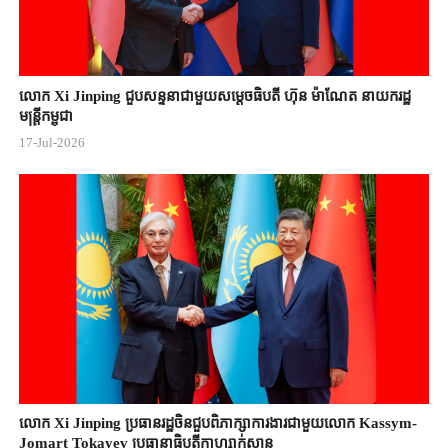
លោក Xi Jinping ជួបសន្ទនាជាមួយសម្តេចធិបតី ហ៊ុន ម៉ាណែត នាយករដ្ឋ
មន្ត្រីកម្ពុជា
17-Jul-2026
លោក Xi Jinping ប្រធានរដ្ឋចិន​ជួបពិភាក្សា​ការងារជាមួយ​លោក Kassym-
Jomart ​Tokayev ​ប្រធានាធិបតី​កាហ្សាក់ស្ថាន​