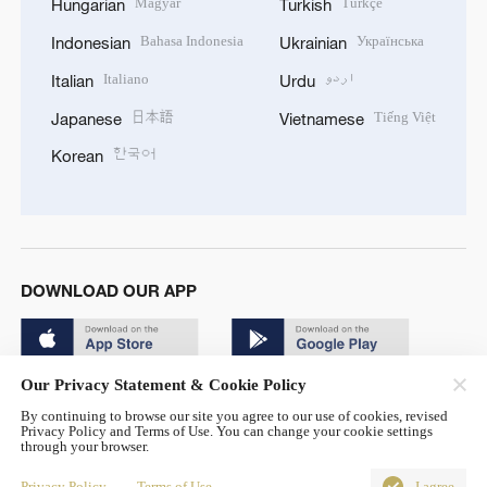
Magyar
Türkçe
Hungarian
Turkish
Bahasa Indonesia
Українська
Indonesian
Ukrainian
Italiano
اردو
Italian
Urdu
日本語
Tiếng Việt
Japanese
Vietnamese
한국어
Korean
DOWNLOAD OUR APP
Our Privacy Statement & Cookie Policy
By continuing to browse our site you agree to our use of cookies, revised
Privacy Policy and Terms of Use. You can change your cookie settings
through your browser.
© China Radio International.CRI. All Rights Reserved. 16A
Shijingshan Road, Beijing, China. 100040
Privacy Policy
Terms of Use
I agree