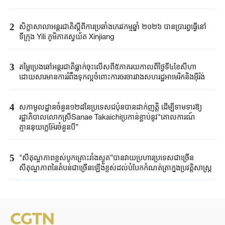
2
សិក្ខាសាលា​អន្តរជាតិ​ស្តីពី​ការប្រឆាំង​ភេរវកម្ម​ឆ្នាំ ២០២៦ ​បានប្រារព្ធធ្វើ​នៅ
ទីក្រុង ​Yili ​ភូមិភាគ​ស្វយ័ត ​Xinjiang ​
3
តម្លៃប្រេងឆៅ​អន្តរជាតិ​ធ្លាក់ចុះលើសពី​៥ភាគរយ​កាលពី​ថ្ងៃទី៤ខែ​សីហា​
ដោយសារ​មានការរំពឹងទុក​ល្អ​ចំពោះ​ការចរចា​រវាង​សហរដ្ឋអាមេរិក​និងអ៊ីរ៉ង់​
4
សភាមូលដ្ឋានចំនួន១២៨នៃប្រទេសជប៉ុនបានដាក់ញត្តិ ដើម្បីទាមទារឱ្យ
រដ្ឋាភិបាលលោកស្រីSanae Takaichiប្រកាន់ខ្ជាប់នូវ"គោលការណ៍
គ្មាននុយក្លេអ៊ែរចំនួនបី”
5
"សីតុណ្ហភាពខ្ពស់បូកគ្រោះរាំងស្ងួត”បានវាយប្រហារប្រទេសជាច្រើន
សីតុណ្ហភាពនៃតំបន់ជាច្រើនឡើងខ្ពស់ដល់បំបែកកំណត់ត្រាក្នុងប្រវត្តិសាស្ត្រ