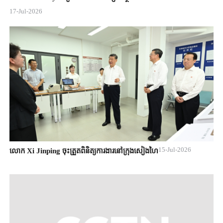
17-Jul-2026
15-Jul-2026
លោក Xi Jinping ចុះត្រួតពិនិត្យការងារនៅក្រុងសៀងហៃ