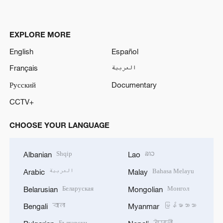
EXPLORE MORE
English
Español
Français
العربية
Русский
Documentary
CCTV+
CHOOSE YOUR LANGUAGE
Shqip
ລາວ
Albanian
Lao
العربية
Bahasa Melayu
Arabic
Malay
Беларуская
Монгол
Belarusian
Mongolian
বাংলা
မြန်မာဘာသာ
Bengali
Myanmar
Български
नेपाली