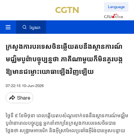
Language
ស្វែងរក
ក្រសួងការបរទេសចិនឆ្លើយតបនឹងស្ថានការណ៍
មជ្ឈិមបូព៌ាបច្ចុប្បន្នថា ភាគីណាមួយក៏មិនគួរបង្ក
ឱ្យមានជម្លោះយោធាឡើងវិញឡើយ
07:22:15 10-Jun-2026
Share
ថ្ងៃទី ៩ ខែមិថុនា ពេលឆ្លើយតបសំណួរទាក់ទងនឹងស្ថានការណ៍មជ្ឈិម
បូព៌ានាពេលបច្ចុប្បន្ន អ្នកនាំពាក្យនៃក្រសួងការបរទេសចិនបាន
ថ្លែងថា សង្គ្រាមអាមេរិក និងអ៊ីស្រាអែលប្រឆាំងអ៊ីរ៉ង់បានអូសបន្លាយ