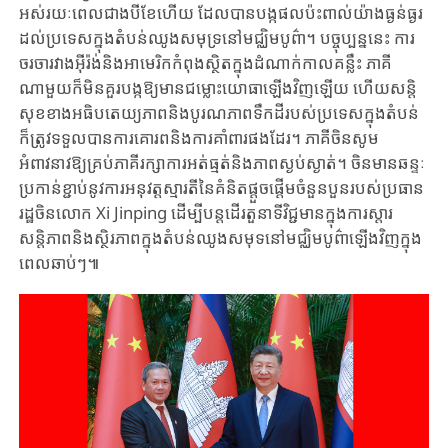
អស់រយៈពេលជាងបីខែហើយ ដែលបានបង្កផលប៉ះពាល់យ៉ាងធ្ងន់ធ្ងរ
ដល់ប្រទេសក្នុងតំបន់ឈូងសមុទ្រនៅមជ្ឈិមបូព៌ា។ បច្ចុប្បន្ននេះ ការ
ចរចារវាងអ៊ីរ៉ង់និងអាមេរិកកំពុងស្ថិតក្នុងដំណាក់កាលគន្លឹះ ភាគី
ណាមួយក៏មិនគួរបង្កឱ្យមានជម្លោះយោធាឡើងវិញឡើយ ហើយសន្តិ
សុខខាងអធិបតេយ្យភាពនិងបូរណភាពទឹកដីរបស់ប្រទេសក្នុងតំបន់
ក៏ត្រូវទទួលបានការគោរពនិងការគាំពារផងដែរ។ ភាគីចិនសូម
អំពាវនាវឱ្យគ្រប់ភាគីរក្សាការអត់ធ្មត់និងភាពស្ងប់ស្ងាត់។ ចិនមានឆន្ទៈ
ប្រកាន់ខ្ជាប់នូវការអនុវត្តស្មារតីនៃគំនិតផ្តួចផ្តើមចំនួនបួនរបស់ប្រធាន
រដ្ឋចិនលោក Xi Jinping ដើម្បីបន្តដើរតួនាទីវិជ្ជមានក្នុងការស្តារ
សន្តិភាពនិងស្ថិរភាពក្នុងតំបន់ឈូងសមុទនៅមជ្ឈិមបូព៌ាឡើងវិញក្នុង
ពេលឆាប់ៗ៕