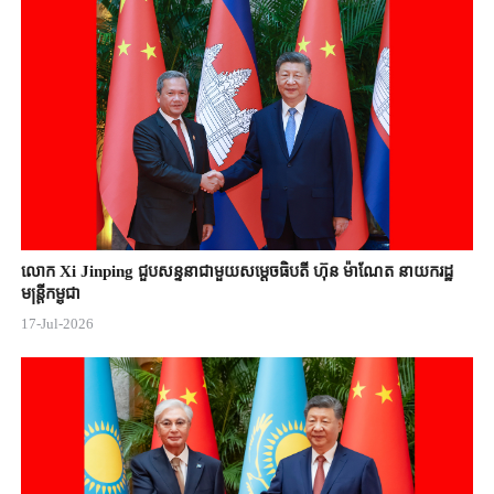
លោក Xi Jinping ជួបសន្ទនាជាមួយសម្តេចធិបតី ហ៊ុន ម៉ាណែត នាយករដ្ឋ
មន្ត្រីកម្ពុជា
17-Jul-2026