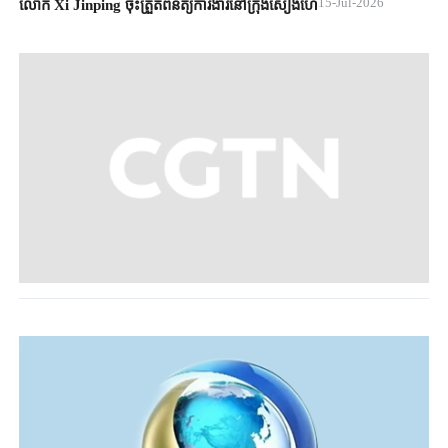
15-Jul-2026
លោក Xi Jinping ចុះត្រួតពិនិត្យការងារនៅក្រុងសៀងហៃ