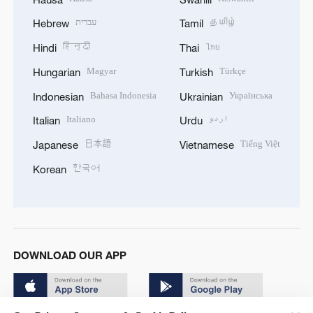
עברית
தமிழ்
Hebrew
Tamil
हिन्दी
ไทย
Hindi
Thai
Magyar
Türkçe
Hungarian
Turkish
Bahasa Indonesia
Українська
Indonesian
Ukrainian
Italiano
اردو
Italian
Urdu
日本語
Tiếng Việt
Japanese
Vietnamese
한국어
Korean
DOWNLOAD OUR APP