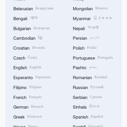
Беларуская
Монгол
Belarusian
Mongolian
বাংলা
မြန်မာဘာသာ
Bengali
Myanmar
Български
नेपाली
Bulgarian
Nepali
ខ្មែរ
فارسی
Cambodian
Persian
Hrvatski
Polski
Croatian
Polish
Český
Português
Czech
Portuguese
English
پښتو
English
Pashto
Esperanto
Română
Esperanto
Romanian
Filipino
Русский
Filipino
Russian
Français
Српски
French
Serbian
Deutsch
සිංහල
German
Sinhala
Ελληνικά
Español
Greek
Spanish
Hausa
Kiswahili
Hausa
Swahili