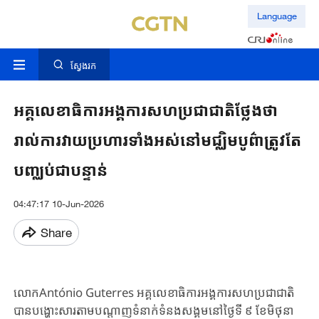
Language
ស្វែងរក
អគ្គលេខាធិការអង្គការសហប្រជាជាតិថ្លែងថា​
រាល់​ការវាយប្រហារទាំងអស់នៅមជ្ឈិមបូព៌ាត្រូវ​តែ​
បញ្ឈប់ជាបន្ទាន់
04:47:17 10-Jun-2026
Share
លោកAntónio Guterres អគ្គលេខាធិការអង្គការសហប្រជាជាតិ
បានបង្ហោះសារ​តាម​បណ្តាញ​​ទំនាក់ទំនង​សង្គមនៅថ្ងៃទី ៩ ខែមិថុនា