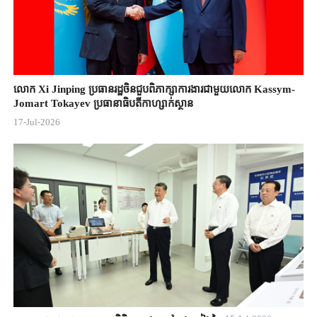
លោក Xi Jinping ប្រធានរដ្ឋចិន​ជួបពិភាក្សា​ការងារជាមួយ​លោក Kassym-
Jomart ​Tokayev ​ប្រធានាធិបតី​កាហ្សាក់ស្ថាន​
17-Jul-2026