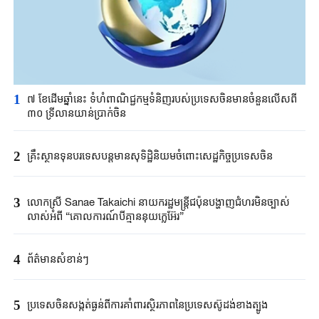
1
៧ ខែដើមឆ្នាំនេះ ទំហំពាណិជ្ជកម្មទំនិញរបស់ប្រទេសចិនមានចំនួនលើសពី
៣០ ទ្រីលានយាន់ប្រាក់ចិន
2
គ្រឹះស្ថាន​ទុនបរទេស​បន្តមាន​សុទិដ្ឋិនិយម​ចំពោះសេដ្ឋកិច្ច​ប្រទេសចិន​​
3
លោកស្រី Sanae ​Takaichi ​នាយករដ្ឋមន្ត្រី​ជប៉ុន​បង្ហាញជំហរមិន​ច្បាស់​
លាស់​អំពី ​“គោលការណ៍បី​គ្មាននុយក្លេអ៊ែរ​”​
4
ព័ត៌មានសំខាន់ៗ
5
ប្រទេសចិនសង្កត់ធ្ងន់ពីការគាំពារស្ថិរភាពនៃប្រទេសស៊ូដង់ខាងត្បូង