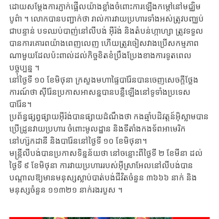
ដោយសម្តែងការភ្ញាក់ផ្អើលយ៉ាងខ្លាំងចំពោះការឡើង​កម្តៅ​នៅមជ្ឈិម
បូព៌ា ។ លោក​បាន​បញ្ជាក់ថា រាល់​ការវាយប្រហារទាំងអស់ត្រូវបញ្ឈប់
ជាបន្ទាន់ បទឈប់បាញ់នៅលីបង់ អ៊ីរ៉ង់ និងតំបន់ហ្កាហ្សា ត្រូវទទួល
បាន​​ការ​គោរពយ៉ាងពេញលេញ ហើយត្រូវ​ចៀសវាងប្រើ​សកម្មភាព
ណាមួយ​ដែលប៉ះពាល់​ដល់កិច្ចខិតខំប្រឹងប្រែងខាងការទូតពេល​
បច្ចុប្បន្ន ។
នៅ​​ថ្ងៃទី ១០ ខែមិថុនា ក្រសួងមហាផ្ទៃបារ៉ែនបានចេញសេចក្តីថ្លែង
ការណ៍ថា ស៊ីរ៉ែន​ប្រកាស​​អាសន្ន​​បាន​បន្លឺ​ឡើង​​នៅ​ទូទាំងប្រទេស
បារ៉ែន។
ប្រព័ន្ធផ្សព្វផ្សាយអ៊ីរ៉ង់បានផ្សាយ​ដំណឹង​ថា កងឆ្មាំបដិវត្តន៍អ៊ិស្លាមបាន
ប្រើដ្រូន​​វាយប្រហារ ​ចំពោះ​​មូលដ្ឋាន និងទីតាំងកងទ័ពអាមេរិក
នៅហ្ស៊កដានី និងបារ៉ែននៅថ្ងៃទី ១០ ខែមិថុនា។
មន្ត្រីលីបង់បានប្រកាស​ទិន្នន័យថា នៅ​ចន្លោះពីថ្ងៃទី ២ ខែមីនា ដល់
ថ្ងៃទី ៩ ខែមិថុនា​​ ​ការវាយប្រហាររបស់អ៊ីស្រាអែលនៅលីបង់បាន
បណ្តាលឱ្យមានមនុស្សស្លាប់បាត់​បង់ជីវិត​ចំនួន ៣៦៦៦ នាក់ និង
មនុស្សចំនួន ​១១៣២១ នាក់​រងរបួស ។