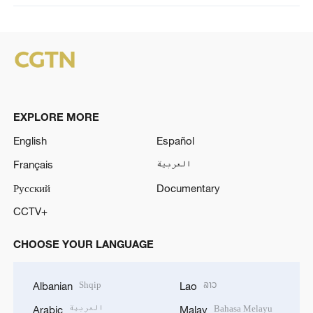
EXPLORE MORE
English
Español
Français
العربية
Русский
Documentary
CCTV+
CHOOSE YOUR LANGUAGE
Shqip
ລາວ
Albanian
Lao
العربية
Bahasa Melayu
Arabic
Malay