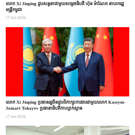
លោក Xi Jinping ជួបសន្ទនាជាមួយសម្តេចធិបតី ហ៊ុន ម៉ាណែត នាយករដ្ឋ
មន្ត្រីកម្ពុជា
17-Jul-2026
លោក Xi Jinping ប្រធានរដ្ឋចិន​ជួបពិភាក្សា​ការងារជាមួយ​លោក Kassym-
Jomart ​Tokayev ​ប្រធានាធិបតី​កាហ្សាក់ស្ថាន​
17-Jul-2026