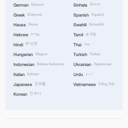
Deutsch
සිංහල
German
Sinhala
Ελληνικά
Español
Greek
Spanish
Hausa
Kiswahili
Hausa
Swahili
עברית
தமிழ்
Hebrew
Tamil
हिन्दी
ไทย
Hindi
Thai
Magyar
Türkçe
Hungarian
Turkish
Bahasa Indonesia
Українська
Indonesian
Ukrainian
Italiano
اردو
Italian
Urdu
日本語
Tiếng Việt
Japanese
Vietnamese
한국어
Korean