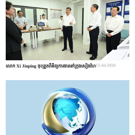
15-Jul-2026
លោក Xi Jinping ចុះត្រួតពិនិត្យការងារនៅក្រុងសៀងហៃ