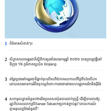
1
ព័ត៌មានសំខាន់ៗ៖
2
សិក្ខាសាលា​អន្តរជាតិ​ស្តីពី​ការប្រឆាំង​ភេរវកម្ម​ឆ្នាំ ២០២៦ ​បានប្រារព្ធធ្វើ​នៅ
ទីក្រុង ​Yili ​ភូមិភាគ​ស្វយ័ត ​Xinjiang ​
3
តម្លៃប្រេងឆៅ​អន្តរជាតិ​ធ្លាក់ចុះលើសពី​៥ភាគរយ​កាលពី​ថ្ងៃទី៤ខែ​សីហា​
ដោយសារ​មានការរំពឹងទុក​ល្អ​ចំពោះ​ការចរចា​រវាង​សហរដ្ឋអាមេរិក​និងអ៊ីរ៉ង់​
4
សភាមូលដ្ឋានចំនួន១២៨នៃប្រទេសជប៉ុនបានដាក់ញត្តិ ដើម្បីទាមទារឱ្យ
រដ្ឋាភិបាលលោកស្រីSanae Takaichiប្រកាន់ខ្ជាប់នូវ"គោលការណ៍
គ្មាននុយក្លេអ៊ែរចំនួនបី”