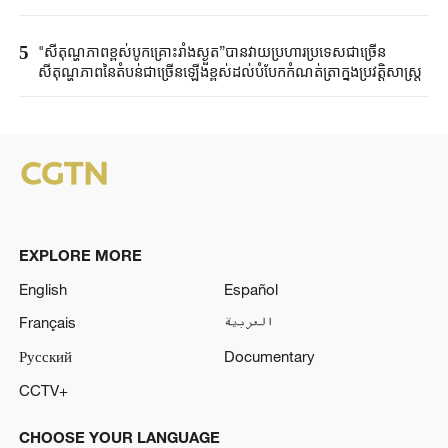
5
"សីតុណ្ហភាពខ្ពស់បូកគ្រោះរាំងស្ងួត”បានវាយប្រហារប្រទេសជាច្រើន
សីតុណ្ហភាពនៃតំបន់ជាច្រើនឡើងខ្ពស់ដល់បំបែកកំណត់ត្រាក្នុងប្រវត្តិសាស្ត្រ
EXPLORE MORE
English
Español
Français
العربية
Русский
Documentary
CCTV+
CHOOSE YOUR LANGUAGE