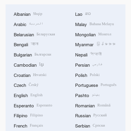
Shqip
ລາວ
Albanian
Lao
العربية
Bahasa Melayu
Arabic
Malay
Беларуская
Монгол
Belarusian
Mongolian
বাংলা
မြန်မာဘာသာ
Bengali
Myanmar
Български
नेपाली
Bulgarian
Nepali
ខ្មែរ
فارسی
Cambodian
Persian
Hrvatski
Polski
Croatian
Polish
Český
Português
Czech
Portuguese
English
پښتو
English
Pashto
Esperanto
Română
Esperanto
Romanian
Filipino
Русский
Filipino
Russian
Français
Српски
French
Serbian