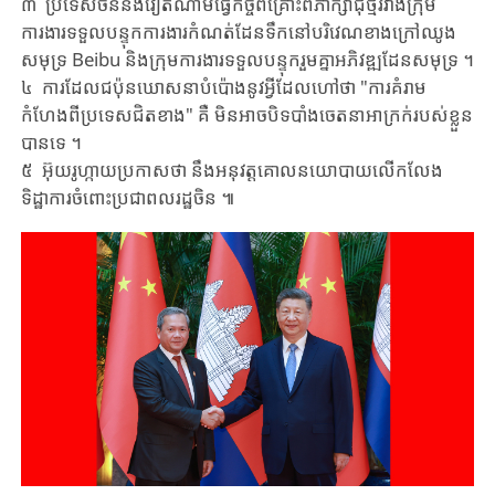
៣ ប្រទេសចិននិងវៀតណាមធ្វើកិច្ចពិគ្រោះពិភាក្សាជុំថ្មីរវាងក្រុម
ការងារទទួលបន្ទុកការ​ងារ​កំណត់​ដែនទឹក​នៅបរិវេណខាងក្រៅឈូង
សមុទ្រ ​Beibu ​និង​ក្រុមការងារទទួលបន្ទុករួម​គ្នា​អភិវឌ្ឍដែនសមុទ្រ ​។
៤ ការដែល​ជប៉ុន​ឃោសនាបំប៉ោងនូវអ្វីដែលហៅថា ​"ការគំរាម
កំហែងពីប្រទេសជិតខាង" ​គឺ ​មិនអាចបិទបាំងចេតនាអាក្រក់របស់ខ្លួន
បានទេ ​។
៥ អ៊ុយរូហ្កាយប្រកាសថា ​នឹងអនុវត្តគោលនយោបាយលើកលែង
ទិដ្ឋាការ​ចំពោះ​ប្រជាពល​រដ្ឋ​ចិន ​៕​