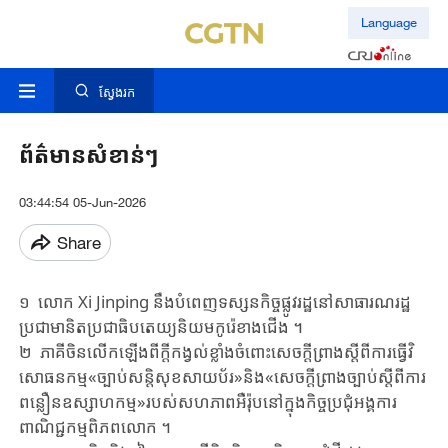
Language
ស្វែងរក
ព័ត៌មានសំខាន់ៗ
03:44:54 05-Jun-2026
Share
១ លោក ​Xi ​Jinping ​នឹង​បំពេញទស្សនកិច្ចផ្លូវរដ្ឋ​នៅ​សាធារណរដ្ឋ
ប្រជាមានិតប្រជាធិបតេ​យ្យ​និយម​កូរ៉េខាងជើង ​។
២ ភាគីចិនលើកឡើង​ពី​ក្តីកង្វល់ខ្លាំង​ចំពោះ​សេចក្តីព្រាង​ស្តីពី​ការធ្វើវិ
សោធនកម្ម«ច្បាប់​សន្តិ​សុខ​សាយប័រ​»និង​«សេចកី្តព្រាងច្បាប់​ស្តីពី​ការ
ពន្លឿន​ឧស្សាហ​កម្ម»របស់​សហភាព​អឺរ៉ុប​នៅក្នុង​កិច្ច​ប្រជុំ​អង្គការ​
ពាណិជ្ជកម្មពិភពលោក ​។