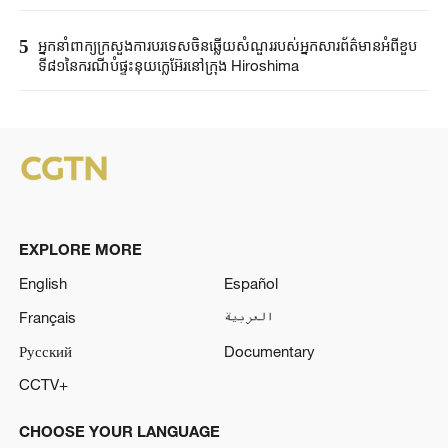
5
អ្នកនាំពាក្យ​ក្រសួងការបរទេស​ចិនឆ្លើយសំណួរ​របស់​អ្នកសារព័ត៌មាន​អំពីខួប​
ទី៨១នៃ​ករណី​បំផ្ទុះនុយក្លេអ៊ែរ​នៅក្រុង ​Hiroshima ​
EXPLORE MORE
English
Español
Français
العربية
Русский
Documentary
CCTV+
CHOOSE YOUR LANGUAGE