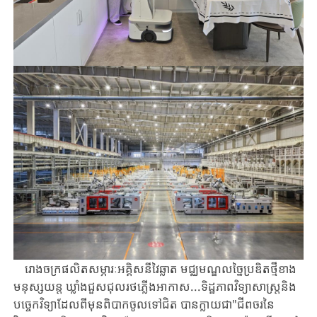
រោងចក្រ​ផលិតសម្ភារៈ​អគ្គិសនី​​វៃឆ្លាត មជ្ឈមណ្ឌល​ច្នៃប្រឌិតថ្មី​ខាង​
មនុស្សយន្ត​​ ឃ្លាំងជួសជុល​រថភ្លើង​​អាកាស...ទិដ្ឋភាពវិទ្យាសាស្ត្រនិង​
បច្ចេកវិទ្យា​ដែល​ពីមុន​ពិបាក​ចូលទៅជិត​ បានក្លាយជា​"​ជីពចរនៃ​