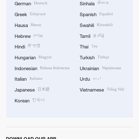
Deutsch
සිංහල
German
Sinhala
Ελληνικά
Español
Greek
Spanish
Hausa
Kiswahili
Hausa
Swahili
עברית
தமிழ்
Hebrew
Tamil
हिन्दी
ไทย
Hindi
Thai
Magyar
Türkçe
Hungarian
Turkish
Bahasa Indonesia
Українська
Indonesian
Ukrainian
Italiano
اردو
Italian
Urdu
日本語
Tiếng Việt
Japanese
Vietnamese
한국어
Korean
DOWNLOAD OUR APP