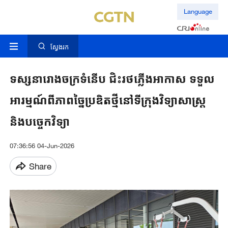
Language
ស្វែងរក
ទស្សនារោងចក្រ​ទំនើប ជិះរថភ្លើង​​អាកាស ​ទទួល
អារម្មណ៍ពី​​ភាពច្នៃប្រឌិតថ្មី​នៅទីក្រុង​វិទ្យាសាស្ត្រ
និង​បច្ចេកវិទ្យា​
07:36:56 04-Jun-2026
Share