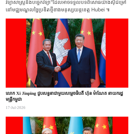
វិទ្យាសាស្ត្រនិង​បច្ចេកវិទ្យា"​ដែលអាច​ទទួល​បទពិសោធ​យ៉ាង​ស៊ីជម្រៅ​
នៅមជ្ឈមណ្ឌល​ច្នៃប្រឌិតថ្មី​ខាង​មនុស្សយន្ត​ខេត្ត Hubei ៕
លោក Xi Jinping ជួបសន្ទនាជាមួយសម្តេចធិបតី ហ៊ុន ម៉ាណែត នាយករដ្ឋ
មន្ត្រីកម្ពុជា
17-Jul-2026