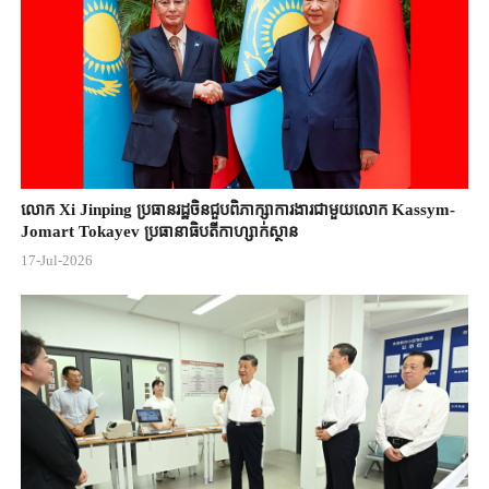
លោក Xi Jinping ប្រធានរដ្ឋចិន​ជួបពិភាក្សា​ការងារជាមួយ​លោក Kassym-
Jomart ​Tokayev ​ប្រធានាធិបតី​កាហ្សាក់ស្ថាន​
17-Jul-2026