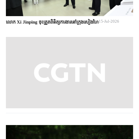
15-Jul-2026
លោក Xi Jinping ចុះត្រួតពិនិត្យការងារនៅក្រុងសៀងហៃ