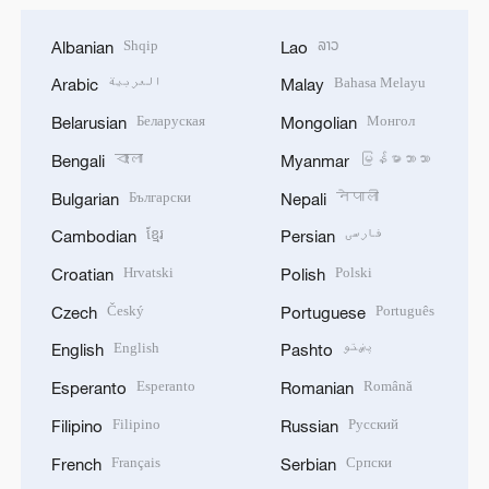
Shqip
ລາວ
Albanian
Lao
العربية
Bahasa Melayu
Arabic
Malay
Беларуская
Монгол
Belarusian
Mongolian
বাংলা
မြန်မာဘာသာ
Bengali
Myanmar
Български
नेपाली
Bulgarian
Nepali
ខ្មែរ
فارسی
Cambodian
Persian
Hrvatski
Polski
Croatian
Polish
Český
Português
Czech
Portuguese
English
پښتو
English
Pashto
Esperanto
Română
Esperanto
Romanian
Filipino
Русский
Filipino
Russian
Français
Српски
French
Serbian