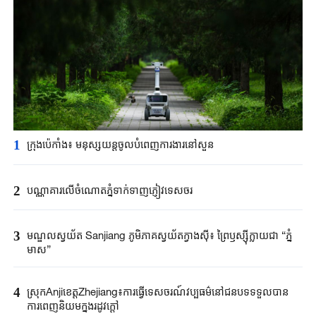
1
ក្រុងប៉េកាំង​៖ មនុស្សយន្ត​ចូលបំពេញ​ការងារនៅសួន​​
2
បណ្ណាគារលើចំណោតភ្នំទាក់ទាញភ្ញៀវទេសចរ
3
មណ្ឌលស្វយ័ត Sanjiang ភូមិភាគស្វយ័តក្វាងស៊ី៖ ព្រៃឫស្ស៊ីក្លាយជា “ភ្នំ
មាស”
4
ស្រុកAnjiខេត្តZhejiang៖ការធ្វើទេសចរណ៍វប្បធម៌នៅជនបទទទួលបាន
ការពេញនិយមក្នុងរដូវក្តៅ