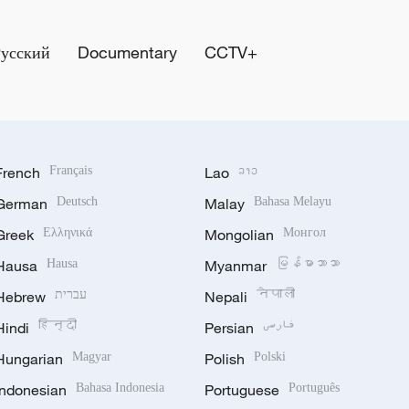
Русский
Documentary
CCTV+
French
Français
Lao
ລາວ
German
Deutsch
Malay
Bahasa Melayu
Greek
Ελληνικά
Mongolian
Монгол
Hausa
Hausa
Myanmar
မြန်မာဘာသာ
Hebrew
עברית
Nepali
नेपाली
Hindi
हिन्दी
Persian
فارسی
Hungarian
Magyar
Polish
Polski
Indonesian
Bahasa Indonesia
Portuguese
Português