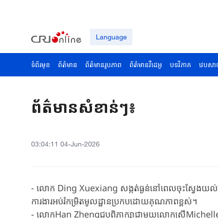
Language
ទំព័រមុខ
ព័ត៌មាន
ព័ត៌មានរូបភាព
ព័ត៌មានវីដេអូ
បទវិភាគ
វេបសា
ព័ត៌មានសំខាន់ៗ៖
03:04:11 04-Jun-2026
- លោក Ding Xuexiang សង្កត់ធ្ងន់នៅពេលចុះស្វែងយល់ការង
ការងារអប់រំកម្រិតមូលដ្ឋានប្រកបដោយគុណភាពខ្ពស់។
- លោកHan Zhengជួបពិភាក្សា​ជាមួយលោកស្រីMichelle Bach