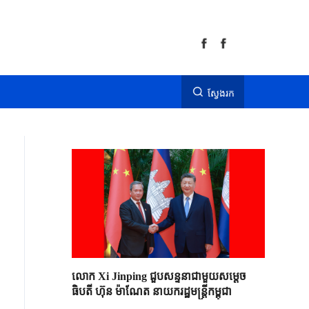
ស្វែងរក
លោក Xi Jinping ជួបសន្ទនាជាមួយសម្តេច
ធិបតី ហ៊ុន ម៉ាណែត នាយករដ្ឋមន្ត្រីកម្ពុជា