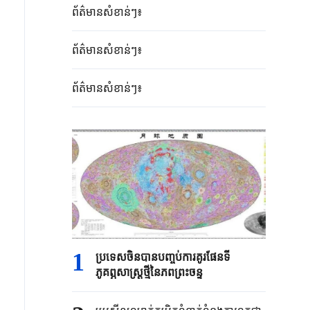
ព័ត៌មានសំខាន់ៗ៖
ព័ត៌មានសំខាន់ៗ៖
ព័ត៌មានសំខាន់ៗ៖
1
ប្រទេសចិនបាន​បញ្ចប់ការគូរផែនទី​
ភូគព្ភសាស្ត្រ​ថ្មីនៃភពព្រះចន្ទ​​