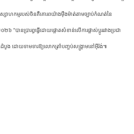
ម្ម​របស់​ចិន​គឺ​គោរព​យ៉ាង​ម៉ឺង​ម៉ាត់​តាម​ច្បាប់​កំណត់​នៃ​
៦ "បាន​ប្រារព្ធ​ធ្វើ​ដោយ​ផ្តោត​សំខាន់លើការផ្លាស់ប្តូររវាងប្រជា
ំបូង​ ដោយ​ទាម​ទារ​ឱ្យ​លោ​ក​ត្រាំ​បញ្ចប់​សង្រ្គាម​នៅ​អ៊ីរ៉ង់៕