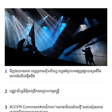
1
ទីក្រុង​យានអាន ​ខេត្តស្រានស៊ី៖​សិល្បៈវប្បធម៌ក្រហម​ផ្សព្វផ្សាយស្មារតីនៃ​
មហាដំណើរ​ថ្មើរជើង​
2
បញ្ញាសិប្បនិម្មិត​ពង្រីក​​ឧស្សាហកម្ម​តន្ត្រី​
3
#CCFR Comment#បទវិភាគ៖"យោធានិយមបែបថ្មី"របស់ជប៉ុនលាត
ត្រដាងពីភាពពុតត្បុតរបស់ខ្លួន