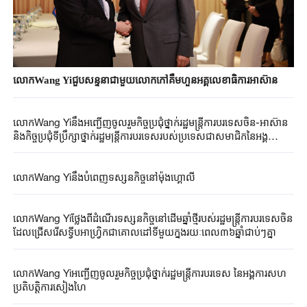
លោកWang Yiជួបសន្ទនាជាមួយលោកកៅគឹមហួនអគ្គលេខាធិការអាស៊ាន
លោកWang Yiនឹងអញ្ជើញចូលរួមកិច្ចប្រជុំថ្នាក់រដ្ឋមន្ត្រីការបរទេសចិន-អាស៊ាន
និងកិច្ចប្រជុំទីប្រឹក្សាថ្នាក់រដ្ឋមន្ត្រីការបរទេសរបស់ប្រទេសជាសមាជិកនៃអង្គ
ការសហប្រតិបត្តិការសៀងហៃព្រមទាំងបំពេញទស្សនកិច្ចនៅកៀហ្ស៊ីស្ថាន
លោកWang Yiនឹងបំពេញទស្សនកិច្ចនៅម៉ុងហ្គោលី
លោកWang Yiថ្លែងពីដំណើរទស្សនកិច្ចនៅដើមឆ្នាំថ្មីរបស់រដ្ឋមន្ត្រីការបរទេសចិន
ដែលជ្រើសរើសទ្វីបអាហ្វ្រិកជាគោលដៅទីមួយក្នុងរយៈពេល៣៦ឆ្នាំជាប់ៗគ្នា
លោកWang Yiអញ្ជើញចូលរួមកិច្ចប្រជុំថ្នាក់រដ្ឋមន្ត្រីការបរទេស នៃអង្គការសហ
ប្រតិបត្តិការសៀងហៃ