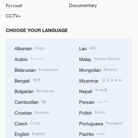
Русский
Documentary
CCTV+
CHOOSE YOUR LANGUAGE
Shqip
ລາວ
Albanian
Lao
العربية
Bahasa Melayu
Arabic
Malay
Беларуская
Монгол
Belarusian
Mongolian
বাংলা
မြန်မာဘာသာ
Bengali
Myanmar
Български
नेपाली
Bulgarian
Nepali
ខ្មែរ
فارسی
Cambodian
Persian
Hrvatski
Polski
Croatian
Polish
Český
Português
Czech
Portuguese
English
پښتو
English
Pashto