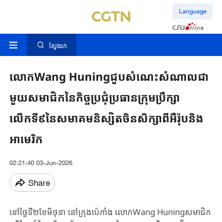
Language
ស្វែងរក
លោកWang Huningជួបសំណេះសំណាលជា
មួយសមាជិកនៃកិច្ចប្រជុំប្រធានក្រុមប្រឹក្សា
លើកទី៩នៃសមាគមនិស្សិតចិនសិក្សាពីអឺរ៉ុបនិង
អាមេរិក
02:21:40 03-Jun-2026
Share
នៅ​ថ្ងៃ​ទី​២​ខែ​មិថុនា នៅ​ក្រុង​ប៉េកាំង លោកWang Huning​សមាជិក​