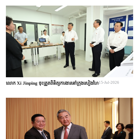
15-Jul-2026
លោក Xi Jinping ចុះត្រួតពិនិត្យការងារនៅក្រុងសៀងហៃ