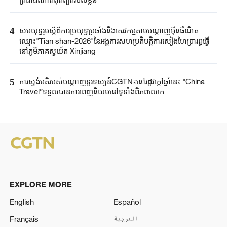
4
សមយុទ្ធរួមស្តីពីការប្រយុទ្ធប្រឆាំងនឹងភេរវកម្មតាមបណ្តាញអ៊ីនធឺណិត
ឈ្មោះ"Tian shan-2026"នៃអង្គការសហប្រតិបត្តិការសៀងហៃប្រារព្ធធ្វើ
នៅភូមិភាគស្វយ័ត Xinjiang
5
ការស្ទង់មតិរបស់បណ្តាញទូរទស្សន៍CGTN៖នៅរដូវក្តៅឆ្នាំនេះ "China
Travel”ទទួលបានការពេញនិយមនៅទូទាំងពិភពលោក
EXPLORE MORE
English
Español
Français
العربية