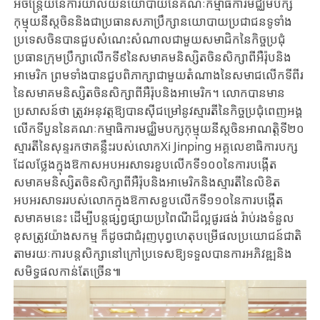
អចិន្ត្រៃយ៍​នៃ​កា​រិយា​ល័យ​នយោបាយ​នៃគណៈកម្មាធិការ​មជ្ឈិម​បក្ស​
កុម្មុយនីស្ត​ចិន​និងជាប្រធាន​សភា​ប្រឹក្សាន​យោ​បាយ​ប្រជាជនទូទាំង​
ប្រទេស​ចិន​បាន​ជួប​សំណេះ​សំណាល​ជាមួយសមាជិក​នៃ​កិច្ច​ប្រជុំ​
ប្រធាន​ក្រុម​ប្រឹក្សា​លើកទី៩​នៃ​សមាគម​និស្សិត​ចិន​សិក្សា​ពី​អឺរ៉ុប​និង​
អាមេរិក​ ព្រម​ទាំង​បាន​ជួប​ពិភាក្សា​ជាមួយ​តំណាង​នៃសមាជ​លើកទីពីរ​
នៃ​សមាគម​និស្សិត​ចិន​សិក្សា​ពី​អឺរ៉ុប​និង​អាមេរិក។ លោកបានមាន
ប្រសាសន៍ថា ត្រូវ​អនុវត្តឱ្យបានស៊ី​ជម្រៅ​នូវស្មារតី​នៃកិច្ច​ប្រជុំ​ពេញអង្គ
លើកទីបួន​នៃគណៈកម្មាធិការមជ្ឈិម​បក្ស​កុម្មុយនីស្ត​ចិន​អាណត្តិ​ទី​២០
ស្មារតី​នៃ​សុន្ទរកថាគន្លឹះ​របស់លោក​Xi Jinping អគ្គលេខាធិការ​បក្ស​
ដែល​ថ្លែង​ក្នុងឱកាស​អបអរ​សា​ទរ​ខួប​លើក​ទី១០០នៃការបង្កើត
សមាគមនិស្សិត​ចិន​សិក្សា​ពី​អឺរ៉ុប​និង​អាមេរិក​និង​ស្មារតី​នៃ​លិ​ខិត​
អបអរ​សាទរ​របស់លោកក្នុងឱកាសខួបលើកទី១១០​នៃការបង្កើត
សមាគមនេះ ដើម្បី​ប​ន្ត​ផ្សព្វ​ផ្សាយ​ប្រពៃណីដ៏ល្អផូរ​ផង់ រ៉ាប់​រង​ទំនួល​
ខុសត្រូវយ៉ាងសកម្ម ក៏​ដូចជា​ជំរុញ​បុព្វ​ហេតុ​បម្រើ​ផល​ប្រ​យោ​ជ​ន៍​ជាតិ​
តាមរយៈការបន្ត​សិក្សានៅក្រៅប្រទេសឱ្យ​ទទួល​បាន​ការអភិវឌ្ឍ​និង​
សមិទ្ធ​ផលកាន់​តែ​ច្រើន​៕