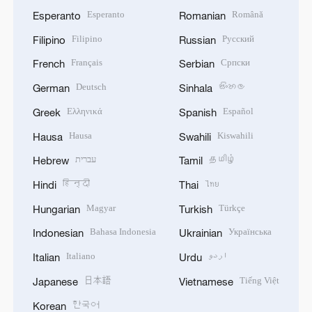
Esperanto
Română
Esperanto
Romanian
Filipino
Русский
Filipino
Russian
Français
Српски
French
Serbian
Deutsch
සිංහල
German
Sinhala
Ελληνικά
Español
Greek
Spanish
Hausa
Kiswahili
Hausa
Swahili
עברית
தமிழ்
Hebrew
Tamil
हिन्दी
ไทย
Hindi
Thai
Magyar
Türkçe
Hungarian
Turkish
Bahasa Indonesia
Українська
Indonesian
Ukrainian
Italiano
اردو
Italian
Urdu
日本語
Tiếng Việt
Japanese
Vietnamese
한국어
Korean