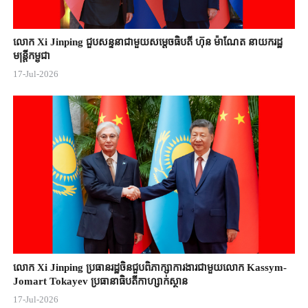
លោក Xi Jinping ជួបសន្ទនាជាមួយសម្តេចធិបតី ហ៊ុន ម៉ាណែត នាយករដ្ឋ
មន្ត្រីកម្ពុជា
17-Jul-2026
លោក Xi Jinping ប្រធានរដ្ឋចិន​ជួបពិភាក្សា​ការងារជាមួយ​លោក Kassym-
Jomart ​Tokayev ​ប្រធានាធិបតី​កាហ្សាក់ស្ថាន​
17-Jul-2026