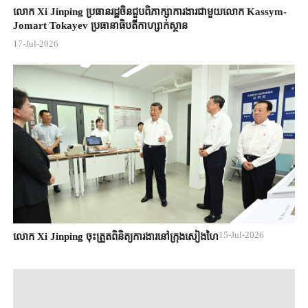
លោក Xi Jinping ប្រធានរដ្ឋចិន​ជួបពិភាក្សា​ការងារជាមួយ​លោក Kassym-
Jomart ​Tokayev ​ប្រធានាធិបតី​កាហ្សាក់ស្ថាន​
17-Jul-2026
15-Jul-2026
លោក Xi Jinping ចុះត្រួតពិនិត្យការងារនៅក្រុងសៀងហៃ