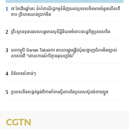
1
៧ ខែដើមឆ្នាំនេះ ទំហំពាណិជ្ជកម្មទំនិញរបស់ប្រទេសចិនមានចំនួនលើសពី
៣០ ទ្រីលានយាន់ប្រាក់ចិន
2
គ្រឹះស្ថាន​ទុនបរទេស​បន្តមាន​សុទិដ្ឋិនិយម​ចំពោះសេដ្ឋកិច្ច​ប្រទេសចិន​​
3
លោកស្រី Sanae ​Takaichi ​នាយករដ្ឋមន្ត្រី​ជប៉ុន​បង្ហាញជំហរមិន​ច្បាស់​
លាស់​អំពី ​“គោលការណ៍បី​គ្មាននុយក្លេអ៊ែរ​”​
4
ព័ត៌មានសំខាន់ៗ
5
ប្រទេសចិនសង្កត់ធ្ងន់ពីការគាំពារស្ថិរភាពនៃប្រទេសស៊ូដង់ខាងត្បូង