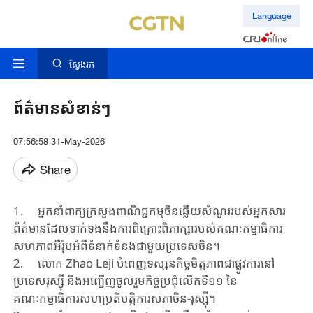
Language
ស្វែងរក
ព៍ត៌មានសំខាន់ៗ
07:56:58 31-May-2026
Share
1. អ្នកនាំពាក្យក្រសួងពាណិជ្ជកម្មចិនឆ្លើយសំណួររបស់អ្នកសារ
ព័ត៌មានដែលទាក់ទងនឹងការពិគ្រោះពិភាក្សារបស់គណៈកម្មាធិការ
សហភាពអឺរ៉ុបអំពីទំនាក់ទំនងជាមួយប្រទេសចិន។
2. លោក Zhao Leji បំពេញទស្សនកិច្ចមិត្តភាពជាផ្លូវការនៅ
ប្រទេសរុស្ស៊ី និងអញ្ជើញចូលរួមកិច្ចប្រជុំលើកទី១១ នៃ
គណៈកម្មាធិការសហប្រតិបត្តិការសភាចិន-រុស្ស៊ី។