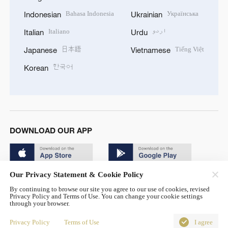
Bahasa Indonesia
Українська
Indonesian
Ukrainian
Italiano
اردو
Italian
Urdu
日本語
Tiếng Việt
Japanese
Vietnamese
한국어
Korean
DOWNLOAD OUR APP
Our Privacy Statement & Cookie Policy
By continuing to browse our site you agree to our use of cookies, revised
Privacy Policy and Terms of Use. You can change your cookie settings
through your browser.
© China Radio International.CRI. All Rights Reserved. 16A
Shijingshan Road, Beijing, China. 100040
Privacy Policy
Terms of Use
I agree