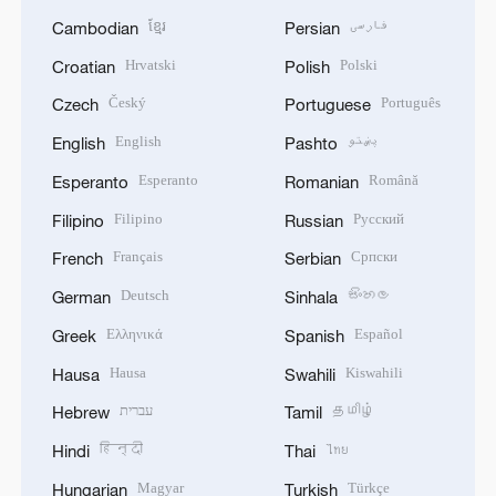
ខ្មែរ
فارسی
Cambodian
Persian
Hrvatski
Polski
Croatian
Polish
Český
Português
Czech
Portuguese
English
پښتو
English
Pashto
Esperanto
Română
Esperanto
Romanian
Filipino
Русский
Filipino
Russian
Français
Српски
French
Serbian
Deutsch
සිංහල
German
Sinhala
Ελληνικά
Español
Greek
Spanish
Hausa
Kiswahili
Hausa
Swahili
עברית
தமிழ்
Hebrew
Tamil
हिन्दी
ไทย
Hindi
Thai
Magyar
Türkçe
Hungarian
Turkish