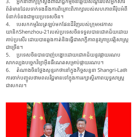
3. អ្នកនាំពាក្យក្រសួងពាណិជ្ជកម្មចិនឆ្លើយសំណួររបស់អ្នកសារ
ព័ត៌មានដែលទាក់ទងនឹងការពិគ្រោះពិភាក្សារបស់សហភាពអឺរ៉ុបអំពី
ទំនាក់ទំនងជាមួយប្រទេសចិន។
4. បេសកកម្ម​រិល​ត្រឡប់​មក​ផែនដី​វិញ​របស់​ក្រុម​អវកាស
យានិកShenzhou-21របស់​ប្រទេស​ចិន​ទទួល​បាន​ជោគ​ជ័យ​ដោយ​
គាប់​ប្រសើរ​ ដោយបាន​ឆ្លងកាត់​និង​ធ្វើ​ជា​សាក្ខីភាព​នូវ​គ្រា​ប្រវត្តិសាស្រ្ត​
ជា​ច្រើន។
5. ប្រទេសចិនបានបាញ់បង្ហោះដោយជោគជ័យនូវផ្កាយរណប
សាកល្បងបច្ចេកវិទ្យាអ៊ីនធឺណេតសម្រាប់ផ្កាយរណប។
6. តំណាងចិនថ្លែងសុន្ទរកថានៅក្នុងកិច្ចសន្ទនា Shangri-Laថា
ការចាក់បញ្ចូលថាមពលវិជ្ជមានទៅក្នុងការរក្សាស្ថិរភាពយុទ្ធសាស្ត្រ
ជាសកល។