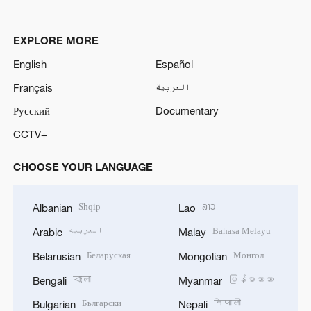
EXPLORE MORE
English
Español
Français
العربية
Русский
Documentary
CCTV+
CHOOSE YOUR LANGUAGE
Shqip
ລາວ
Albanian
Lao
العربية
Bahasa Melayu
Arabic
Malay
Беларуская
Монгол
Belarusian
Mongolian
বাংলা
မြန်မာဘာသာ
Bengali
Myanmar
Български
नेपाली
Bulgarian
Nepali