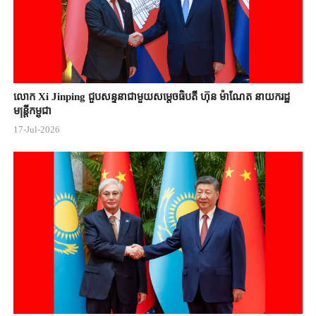
លោក Xi Jinping ជួបសន្ទនាជាមួយសម្តេចធិបតី ហ៊ុន ម៉ាណែត នាយករដ្ឋ
មន្ត្រីកម្ពុជា
17-Jul-2026