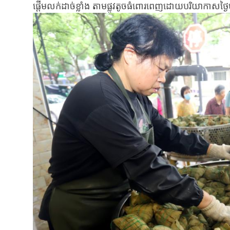
ផ្តើមលក់ដាច់ខ្លាំង តាមផ្លូវតូចធំពោរពេញដោយបរិយាកាសថ្ង