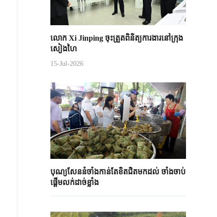
លោក Xi Jinping ចុះត្រួតពិនិត្យការងារនៅក្រុង
សៀងហៃ
15-Jul-2026
បុណ្យសែននំចាំងកាន់តែខិតជិតមកដល់ ចាំងចាប់
ផ្តើមលក់ដាច់ខ្លាំង