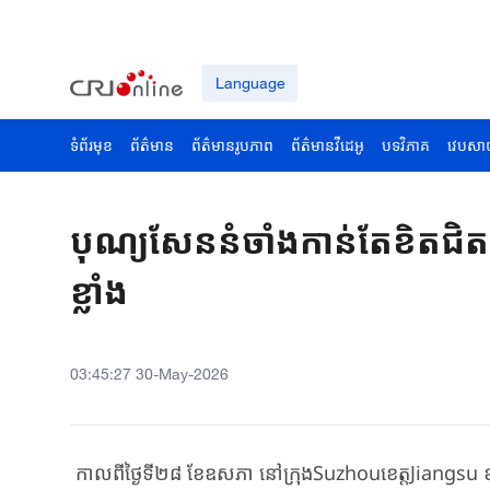
Language
ទំព័រមុខ
ព័ត៌មាន
ព័ត៌មានរូបភាព
ព័ត៌មានវីដេអូ
បទវិភាគ
វេបសា
បុណ្យសែននំចាំងកាន់តែខិតជិត
ខ្លាំង
03:45:27 30-May-2026
កាលពីថ្ងៃទី២៨ ខែឧសភា នៅក្រុងSuzhouខេត្តJiangsu ខ