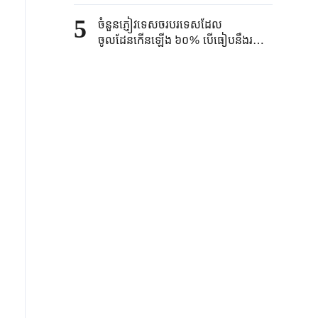
ស្រស់ស្អាត
5
ចំនួនភ្ញៀវទេសចរបរទេសដែល
ចូលដែនកើនឡើង ៦០% បើធៀបនឹងរយៈ
ពេលដូចគ្នានៃឆ្នាំ២០២៥៖ ភ្ញៀវទេសចរ
បរទេសកំពុងរីករាយជាមួយនឹង "China
Cool" នៅក្រុង Dalian