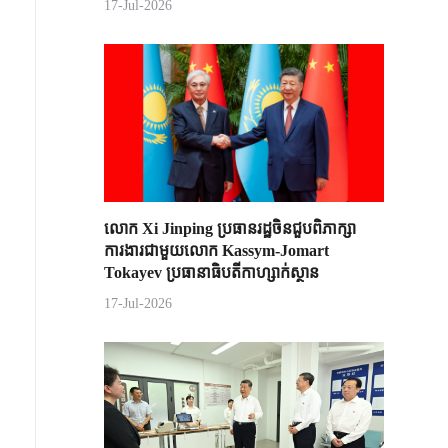
17-Jul-2026
លោក Xi Jinping ប្រធានរដ្ឋចិន​ជួបពិភាក្សា​
ការងារជាមួយ​លោក Kassym-Jomart ​
Tokayev ​ប្រធានាធិបតី​កាហ្សាក់ស្ថាន​
17-Jul-2026