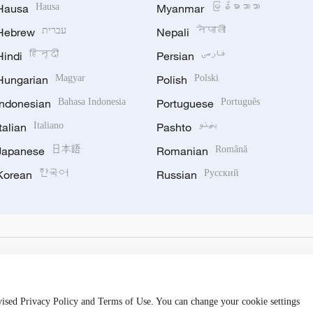
Hausa
Hausa
Myanmar
မြန်မာဘာသာ
Hebrew
עברית
Nepali
नेपाली
Hindi
हिन्दी
Persian
فارسی
Hungarian
Magyar
Polish
Polski
Indonesian
Bahasa Indonesia
Portuguese
Português
Italian
Italiano
Pashto
پښتو
Japanese
日本語
Romanian
Română
Korean
한국어
Russian
Русский
evised Privacy Policy and Terms of Use. You can change your cookie settings