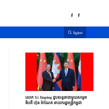
ស្វែងរក
លោក Xi Jinping ជួបសន្ទនាជាមួយសម្តេច
ធិបតី ហ៊ុន ម៉ាណែត នាយករដ្ឋមន្ត្រីកម្ពុជា