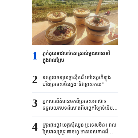
1
ភ្លក់គុយទាវសាច់គោស្រស់មួយចាននៅ
ក្នុងវាលស្រែ
2
ទស្សនាឧទ្យានខ្លាស៊ីបេរី នៅខេត្តហីឡុង
ជាំងប្រទេស​ចិនក្នុង“ទិវាខ្លាសកល”
3
អ្នកសារព័ត៌មានមកពីប្រទេស​អាស៊ាន
ទទួលយកបទពិសោធពីបច្ចេកវិទ្យាទំនើបៗ
នៅទីក្រុងសិនជិនប្រទេសចិន
4
ក្រុងឆុងចូវ ខេត្តស៊ីឈួន ប្រទេសចិន៖ វាល
ស្រែវាលស្រូវ ធានហ្វូ មានទេសភាពដ៏