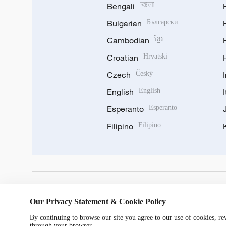
Bengali
বাংলা
Bulgarian
Български
Cambodian
ខ្មែរ
Croatian
Hrvatski
Czech
Český
English
English
Esperanto
Esperanto
Filipino
Filipino
DOWNLOAD OUR APP
Our Privacy Statement & Cookie Policy
By continuing to browse our site you agree to our use of cookies, r
through your browser.