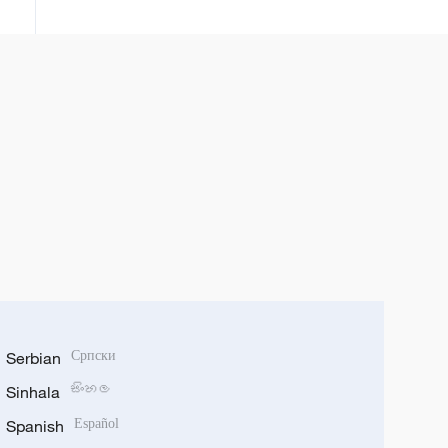
Serbian
Српски
Sinhala
සිංහල
Spanish
Español