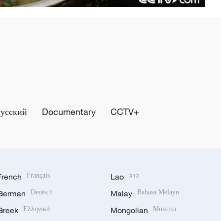
Русский
Documentary
CCTV+
French
Français
Lao
ລາວ
German
Deutsch
Malay
Bahasa Melayu
Greek
Ελληνικά
Mongolian
Монгол