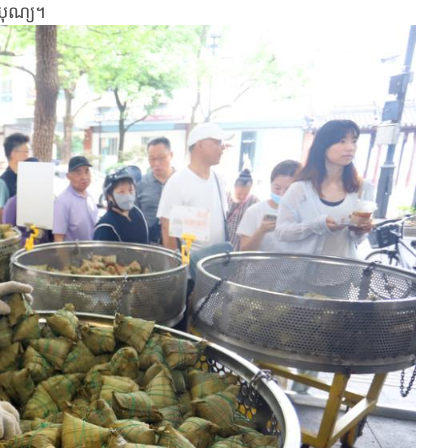
ៃបុណ្យ។