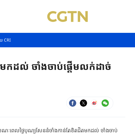
យ CRI
មកដល់ ចាំងចាប់ផ្តើមលក់ដាច់
ណៈពេលថ្ងៃបុណ្យសែននំចាំងកាន់តែខិតជិតមកដល់ ចាំងចាប់