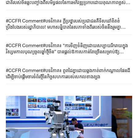
ជាតិរបស់ចិនឆ្លុះបញ្ចាំងពីសមិទ្ធផលនៃការអភិវឌ្ឍប្រកបដោយគុណភាពខ្ពស់
របស់សេដ្ឋកិច្ចចិន
#CCFR Comment#បទវិភាគ៖ ក្តីប្រថ្នារបស់ប្រជាជនគឺទិសដៅខិតខំ
ប្រឹងបែងរបស់រដ្ឋាភិបាល! មហាសន្និបាតនៃសភាទាំងពីររបស់ចិននឹងរួមគ្នា
ពិគ្រោះពិភាក្សាពី“ជីវភាពរស់នៅដ៏ល្អបវរ”
#CCFR Comment#បទវិភាគ៖ “ការទិញទំនិញដោយសប្បាយរីករាយក្នុង
វិស្សមកាលបុណ្យចូលឆ្នាំថ្មីចិន” បានផ្តល់ឱកាសកាន់តែច្រើនសម្រាប់ឱ្យ
ពិភពលោកយល់ដឹងពីប្រទេសចិន
#CCFR Comment#បទវិភាគ៖ ពួតដៃគ្នាដោយឆ្លងកាត់ពាក់កណ្តាលផែនដី
ដើម្បីចាប់ផ្តើមចារទំព័រថ្មីនៃកិច្ចសហការរបស់សកលខាងត្បូង