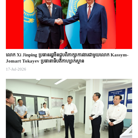
លោក Xi Jinping ប្រធានរដ្ឋចិន​ជួបពិភាក្សា​ការងារជាមួយ​លោក Kassym-
Jomart ​Tokayev ​ប្រធានាធិបតី​កាហ្សាក់ស្ថាន​
17-Jul-2026