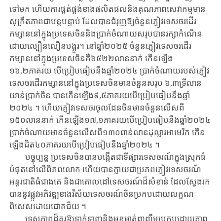
ទៅមក ហើយ​កា​រផ្គត់ផ្គង់​ខាង​ផលិតផល​និង​គុណភាពសេវាកម្ម​មាន
សុក្រឹតភាព​ជា​បន្តបន្ទាប់ ដែល​បាន​ជំរុញ​​ឱ្យ​ចំនួន​ភ្ញៀវទេសចរដើរ
កម្សាននៅក្នុងប្រទេសចិន​និង​ប្រាក់​ចំណាយសរុប​​បាន​រក្សា​កំណើន​
ដោយ​ល្បឿន​លឿន​បង្គួរ។ នៅឆ្នាំ​២០២៥ ចំនួនភ្ញៀវទេសចរដើរ
កម្សាននៅក្នុងប្រទេសចិន​គឺ​៦៥២២លាននាក់ កើន​ឡើង​
១៦,២ភាគរយ​ បើ​ប្រៀបធៀប​នឹងឆ្នាំ​២០២៤ ប្រាក់​ចំណាយ​របស់​ភ្ញៀវ
ទេសចរដើរកម្សាននៅក្នុងប្រទេសចិនមាន​ចំនួន​សរុប ៦,៣ទ្រី​លាន​
យាន់​ប្រាក់​ចិន​ បានកើន​ឡើង​៩,៥ភាគរយ​បើ​ប្រៀបធៀបនឹង​ឆ្នាំ​
២០២៤ ។ ហើយ​ភ្ញៀវទេសចរចូល​ដែន​ចិន​មាន​ចំនួន​លើស​ពី​
១៥០លាន​នាក់​ កើន​ឡើង​១៧,១ភាគរយ​បើ​ប្រៀបធៀប​នឹងឆ្នាំ​២០​២៤
ប្រាក់ចំណាយ​មាន​ចំនួន​លើស​ពី១៣០ពាន់លានដុល្លារអាមេរិក​​ កើន​
ឡើង​ជិត​៤០​ភាគ​រយបើ​ប្រៀបធៀប​នឹងឆ្នាំ​២០២៤ ។
បច្ចុប្បន្ន ប្រទេស​ចិន​បាន​បង្កើត​ជា​ទីផ្សារ​ទេសចរណ៍​ក្នុងស្រុក​ធំ
បំផុត​នៅ​លើ​ពិភព​លោ​ក ហើយ​បាន​ក្លាយជា​ប្រភពភ្ញៀវទេសចរណ៍
អន្តរជាតិ​ធំជាង​គេ និង​ជា​គោលដៅ​ទេស​ចរណ៍​ដ៏សំខាន់​ ដែល​ស្វែង​រក​
បាន​នូវ​​ផ្លូវ​អភិវឌ្ឍ​ខាង​វិស័យ​ទេសចរណ៍​ចិន​ប្រក​បដោយ​លក្ខណៈ​
ពិសេសដោយ​ជោគ​ជ័យ ។
ទេសភាពដ៏​គួរឱ្យ​ទាក់ទាញនិង​មុខមាត់ញញឹមប្រកប​ដោយភាព