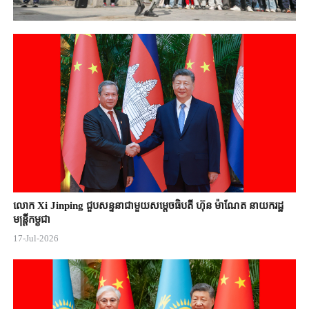
លោក Xi Jinping ជួបសន្ទនាជាមួយសម្តេចធិបតី ហ៊ុន ម៉ាណែត នាយករដ្ឋ
មន្ត្រីកម្ពុជា
17-Jul-2026