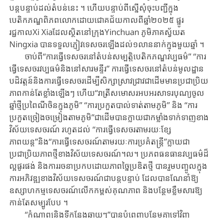
បន្តបន្ទាប់​ដល់​តំបន់​នេះ ។ ហើយ​បន្ទាប់​ពី​ស្នើ​សុំ​ចុះ​បញ្ជីក្នុង
បេតិកភណ្ឌពិភពលោកដោយ​ជោគជ័យ​កាលពីឆ្នាំ២០២៥ ​​ផ្នូរ
រជ្ជកាលXi Xia​ដែ​ល​ស្ថិតនៅ​ក្រុង​Yinchuan ភូមិភាគ​ស្វ័យត​
Ningxia បាន​ទទួល​ភ្ញៀវទេសចរ​ឡើង​ដល់​១​លាន​នាក់​ក្នុង​មួយ​ឆ្នាំ ។
ចាប់ពី​“ការ​ធ្វើ​ទេសចរនៅ​តំបន់​សម្បតិ្តបេតិកភណ្ឌវប្បធម៌” “ការ​
ធ្វើ​ទេសចរវប្បធម៌និង​នៅ​សារមន្ទីរ” ការ​ធ្វើ​ទេសចរនៅតំបន់​មូលដ្ឋាន
បដិវត្តន៍និង​ការ​ធ្វើ​ទេសចរ​ដើម្បី​សិក្សា​ស្រាវ​ជ្រាវជា​ដើម​​មានប្រជាប្រិយ
ភាពកាន់តែ​ខ្លាំង​ឡើង​ៗ ហើយ​“រាត្រីសមោសរអបអរសាទរ​បុណ្យ​ចូល
ឆ្នាំថ្មីប្រពៃណីចិនក្នុង​ភូមិ” “ការប្រកួតបាល់ទាត់តាម​ភូមិ” និង​ “ការ
ប្រកួតច្រៀង​ចម្រៀង​តាម​​ភូមិ”ជា​ដើម​បាន​ក្លាយ​ជា​កម្លាំង​ទាក់ទាញ​ខាង​
វិស័យ​ទេសចរណ៍ រហូត​ដល់​ “ការ​ធ្វើ​ទេសចរតាមរយៈខ្សែ
ភាពយន្ត”និង​“ការ​ធ្វើ​ទេសចរណ៍តាម​រយៈ​ការប្រគំតន្ត្រី​”ក្លាយ​ជា​
ប្រជាប្រិយភាព​ថ្មី​ខាង​វិស័យ​ទេសចរណ៍។ល។ ប្រភពធនធាន​វប្បធម៌ដ៏
ល្អផូរផង់ និង​ការ​រចនាប្រកបដោយភាពច្នៃប្រឌិតថ្មី បាន​រួម​បញ្ចូល​ក្នុង​
ការ​អភិវឌ្ឍ​ខាងវិស័យ​ទេសចរណ៍​ជា​បន្ត​បន្ទាប់ ដែល​បាន​ណែនាំឱ្យ​
ឧស្សាហកម្ម​ទេសចរណ៍​លើក​កម្ពស់គុណភាព និង​បន្ថែម​ខ្លឹមសារឱ្យ​
កាន់តែសម្បូរបែប ។
“កំណាព្យ​និងទីកន្លែងឆ្ងាយៗ”​បាន​បំពេញបន្ថែម​គ្នាទៅវិញ