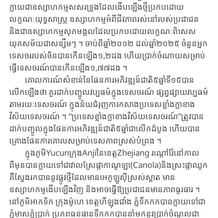
ក្លាយ​ជា​ឧស្សាហកម្ម​សសរទ្រូង​ដែល​ងើប​ឡើង​ថី្មប្រក​បដោយ​
លក្ខណៈយុទ្ធសាស្ត្រ​ ​ឧស្សាហកម្ម​អំពី​ជីវភាព​រស់​នៅរបស់ប្រជាជន​
និង​ជា​ឧស្សា​ហកម្ម​សុភមង្គលដែល​ប្រកប​ដោយ​លក្ខណៈ​ពិសេស​
យុគសម័យ​ជា​សន្សឹម​ៗ ។ ចាប់​ពី​ឆ្នាំ​២០១២ ដល់​ឆ្នាំ​២០២៥ ចំនួន​អ្នក​
ទេសចររបស់​ចិន​បាន​កើន​ឡើង​១,២ដង ហើយ​ប្រាក់​​ចំ​ណាយ​សម្រាប់​
ធ្វើ​ទេសចរណ៍​បាន​កើន​ឡើង​១,៧៧ដង ។
គោល​ការណ៍​សំខាន់នៃផែនការអភិវឌ្ឍន៍ជាតិ៥ឆ្នាំទី១៥បាន​
លើក​ឡើង​ថា គួរ​ដាក់​បញ្ចូ​ល​វប្បធម៌ក្នុ​ងទេសចរណ៍ ​ផ្សព្វផ្សាយ​វប្បធម៌
តាម​រយៈទេសចរណ៍ ក្នុង​ន័យ​ជំរុញ​ការ​កសា​ង​ប្រទេសខ្លាំងក្លាខាង
វិស័យទេសចរណ៍ ។ “ប្រទេសខ្លាំងក្លាខាងវិស័យទេសចរណ៍”​ត្រូវ​បាន​
ដាក់បញ្ចូល​ក្នុង​ផែនការអភិវឌ្ឍន៍ជាតិ៥ឆ្នាំ​ជា​លើក​ដំបូង ហើយ​បាន​
គ្រោង​ផែនការ​គោល​សម្រាប់ទេសភាពស្រស់បំព្រង ។
ក្នុង​ភូមិYucunក្រុង​Anjiនៃខេត្ត​Zhejiang រណ្តៅរ៉ែនៅកាល​
ពីមុន​បាន​ក្លាយទៅជា​វាល​ស្រែ​ផ្កា​កាណូឡា(Canola)និងស្រះផ្កាឈូក
គឺ​​ស្វែង​រក​បាននូវ​ផ្លូវ​ថ្មី​ដែល​មាន​អេកូ​ឡូស៊ី​ស្រស់​ស្អាត មាន​
ឧស្សាហកម្ម​ងើ​ប​ឡើង​វិញ​ និង​អាច​ធ្វើ​ឱ្យ​ប្រជាជន​មានភាពធូរធារ ។
នៅ​ភូមិ​អាកទិក ក្រុង​ម៉ូហេ ខេត្តហីឡុងជាំង ភ្នំទឹកកកបាន​ក្លាយទៅជា​
ភ្នំមាសភ្នំប្រាក់ ប្រភព​ធន​ធាន​ទឹកកក​បាន​នាំ​មក​នូវ​ប្រាក់​ចំណូល​ជា​