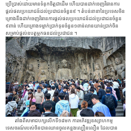
ប្រើប្រាស់​ដោយ​មាន​ទំនុកចិត្តជា​ដើម​ ហើយ​បាន​ដាក់ចេញ​វិធាន​ការ​
ផ្តល់​ផល​ប្រយោជន៍​ដល់​ប្រជាជន​ចំនួន​៩ ។ តំបន់​នានា​នៃ​ប្រទេស​ចិន​
គ្រោង​នឹង​ដាក់​ចេញ​វិធានការផ្តល់ផលប្រយោជន៍ដល់ប្រជាជនចំនួន​
៩ពាន់ ហើយ​គ្រោង​ទម្លាក់​ប្រាក់​ទុន​ចំនួន​១ពាន់លាន​យាន់​ប្រាក់ចិន​
សម្រាប់​ផ្តល់​ឧបត្ថម្ភកធនដល់​ប្រជាជន​ ។
តាំងពីសមាជបក្សលើកទី១៨មក ការ​អភិវឌ្ឍ​ឧស្សាហកម្ម​
ទេសចរណ៍របស់​​ចិន​បាន​ឈាន​ចូល​គន្លងល្បឿនលឿន ដែល​បាន​