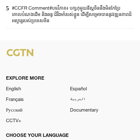
5
#CCFR Comment#បទវិភាគ៖ បក្សកុម្មុយនីស្តចិននឹងមិនកែប្រែ
គោលបំណងដើម និងឆន្ទៈដ៏រឹងមាំរបស់ខ្លួន ដើម្បីសម្រេចបាននូវវឌ្ឍនភាពដ៏
អស្ចារ្យរបស់ប្រទេសចិន
EXPLORE MORE
English
Español
Français
العربية
Русский
Documentary
CCTV+
CHOOSE YOUR LANGUAGE