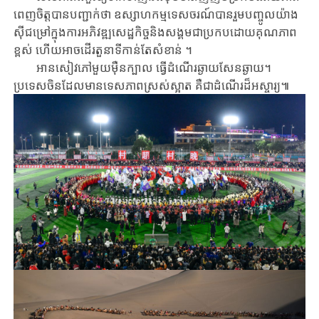
ពេញចិត្ត​បាន​បញ្ជាក់​ថា ឧស្សាហកម្ម​ទេសចរណ៍បាន​​រួមបញ្ចូលយ៉ាង​
ស៊ីជម្រៅ​​ក្នុង​កា​រអភិវឌ្ឍ​សេដ្ឋកិច្ច​និង​សង្គម​ជា​ប្រក​បដោយ​គុណភាព
ខ្ពស់ ហើយ​អាច​ដើរតួនាទី​កាន់តែសំខាន់ ។
អានសៀវភៅមួយម៉ឺនក្បាល ធ្វើដំណើរឆ្ងាយ​សែន​ឆ្ងាយ​។
ប្រទេសចិនដែល​មាន​ទេស​ភាពស្រស់ស្អាត​ គឺជាដំណើរដ៏អស្ចារ្យ៕