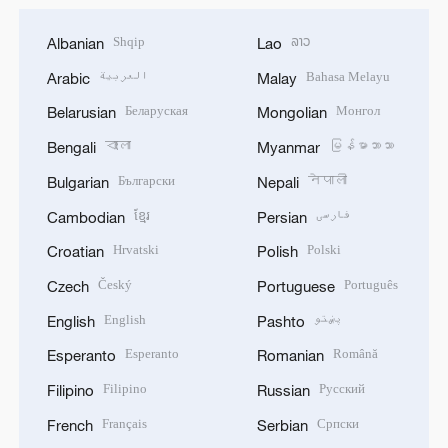
Shqip
ລາວ
Albanian
Lao
العربية
Bahasa Melayu
Arabic
Malay
Беларуская
Монгол
Belarusian
Mongolian
বাংলা
မြန်မာဘာသာ
Bengali
Myanmar
Български
नेपाली
Bulgarian
Nepali
ខ្មែរ
فارسی
Cambodian
Persian
Hrvatski
Polski
Croatian
Polish
Český
Português
Czech
Portuguese
English
پښتو
English
Pashto
Esperanto
Română
Esperanto
Romanian
Filipino
Русский
Filipino
Russian
Français
Српски
French
Serbian