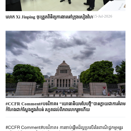
15-Jul-2026
លោក Xi Jinping ចុះត្រួតពិនិត្យការងារនៅក្រុងសៀងហៃ
#CCFR Comment#បទវិភាគ៖ “យោធានិយមបែបថ្មី”បានក្លាយជាការគំរាម
កំហែងជាក់ស្តែងក្នុងតំបន់ រហូតដល់ពិភពលោករួចហើយ
#CCFR Comment#បទវិភាគ៖ ការចាប់ផ្តើមដ៏ល្អប្រសើរនៃពាណិជ្ជកម្មអន្តរ