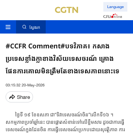
Language
ស្វែងរក
#CCFR Comment#បទវិភាគ៖ កសាង
ប្រទេសខ្លាំងក្លាខាងវិស័យទេសចរណ៍ គ្រោង
ផែនការគោលមិនត្រឹមតែខាងទេសភាពនោះទេ
03:15:32 20-May-2026
Share
ថ្ងៃទី ១៩ ខែ​ឧសភា ជា​“ទិវា​ទេសចរណ៍ចិន​”លើក​ទី​១៦ ។
សកម្មភាព​ប្រចាំឆ្នាំ​នេះ បាន​ផ្តោតសំខាន់​ទៅលើ​ខ្លឹម​សារ ដូចជា​ការ​ធ្វើ​
ទេសចរណ៍ក្នុង​​ដែន​ចិន​ ការ​ធ្វើ​ទេសចរណ៍​ប្រកប​ដោយ​សុវត្ថិភាព​ ការ​