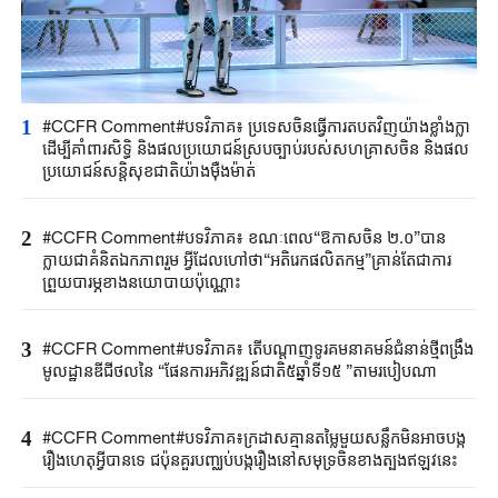
1
#CCFR Comment#បទវិភាគ៖ ប្រទេសចិនធ្វើការតបតវិញយ៉ាងខ្លាំងក្លា
ដើម្បីគាំពារសិទ្ធិ និងផលប្រយោជន៍ស្របច្បាប់របស់សហគ្រាសចិន និងផល
ប្រយោជន៍សន្តិសុខជាតិយ៉ាងម៉ឺងម៉ាត់
2
#CCFR Comment#បទវិភាគ៖ ខណៈពេល“ឱកាសចិន ២.០”បាន
ក្លាយជាគំនិតឯកភាពរួម អ្វីដែលហៅថា“អតិរេកផលិតកម្ម”គ្រាន់តែជាការ
ព្រួយបារម្ភខាងនយោបាយប៉ុណ្ណោះ
3
#CCFR Comment#បទវិភាគ៖ តើបណ្តាញទូរគមនាគមន៍ជំនាន់ថ្មីពង្រឹង
មូលដ្ឋានឌីជីថលនៃ “ផែនការអភិវឌ្ឍន៍ជាតិ៥ឆ្នាំទី១៥ ”តាមរបៀបណា
4
#CCFR​ Comment#​បទវិភាគ៖ក្រដាសគ្មានតម្លៃមួយសន្លឹកមិន​អាច​បង្ក
រឿង​ហេតុអ្វីបានទេ ជប៉ុន​គួរ​បញ្ឈប់បង្ករឿងនៅសមុទ្រចិនខាងត្បូងឥឡូវនេះ