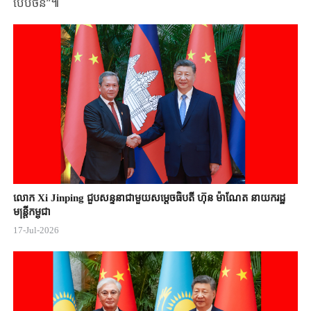
បែបចិន”៕
លោក Xi Jinping ជួបសន្ទនាជាមួយសម្តេចធិបតី ហ៊ុន ម៉ាណែត នាយករដ្ឋ
មន្ត្រីកម្ពុជា
17-Jul-2026