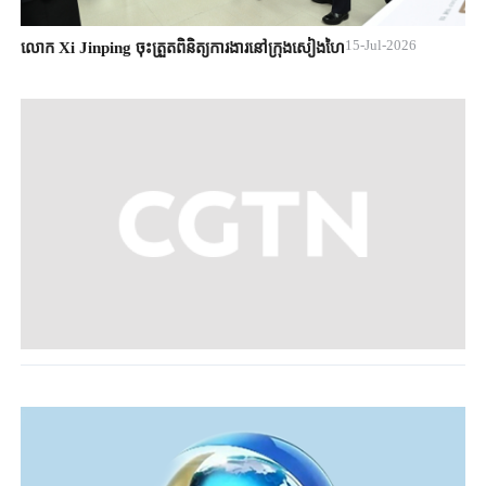
15-Jul-2026
លោក Xi Jinping ចុះត្រួតពិនិត្យការងារនៅក្រុងសៀងហៃ