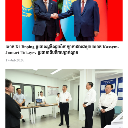
លោក Xi Jinping ប្រធានរដ្ឋចិន​ជួបពិភាក្សា​ការងារជាមួយ​លោក Kassym-
Jomart ​Tokayev ​ប្រធានាធិបតី​កាហ្សាក់ស្ថាន​
17-Jul-2026