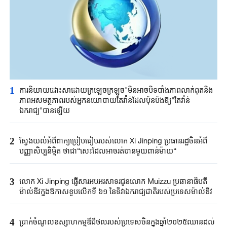
1
ការនិយាយ​ដោះសា​ដោយ​ក្រឡេច​ក្រឡុច"មិនអាចបិទបាំងភាពលាក់ពុត​និង
ភាពអសមត្ថភាពរបស់អ្នកនយោបាយតៃវ៉ាន់​ដែលប៉ុនប៉ងឱ្យ​"តៃវ៉ាន់
ឯករាជ្យ"បានឡើយ​
2
ស្វែងយល់អំពីពាក្យប្រៀបធៀបរបស់លោក Xi Jinping ប្រធានរដ្ឋចិនអំពី
បញ្ញាសិប្បនិម្មិត ថាជា“សេះដែលអាចរត់បានមួយពាន់ម៉ាយ“
3
លោក Xi Jinping ​ផ្ញើសារអបអរសាទរជូនលោក Muizzu ប្រធានាធិបតី
ម៉ាល់ឌីវ​ក្នុងឱកាសខួបលើកទី ៦១ នៃទិវាឯករាជ្យជាតិរបស់ប្រទេសម៉ាល់ឌីវ
4
ប្រាក់ចំណូលឧស្សាហកម្មឌីជីថលរបស់ប្រទេសចិនក្នុងឆ្នាំ២០២៥​ឈានដល់