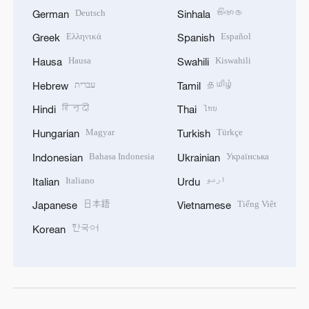
Deutsch
සිංහල
German
Sinhala
Ελληνικά
Español
Greek
Spanish
Hausa
Kiswahili
Hausa
Swahili
עברית
தமிழ்
Hebrew
Tamil
हिन्दी
ไทย
Hindi
Thai
Magyar
Türkçe
Hungarian
Turkish
Bahasa Indonesia
Українська
Indonesian
Ukrainian
Italiano
اردو
Italian
Urdu
日本語
Tiếng Việt
Japanese
Vietnamese
한국어
Korean