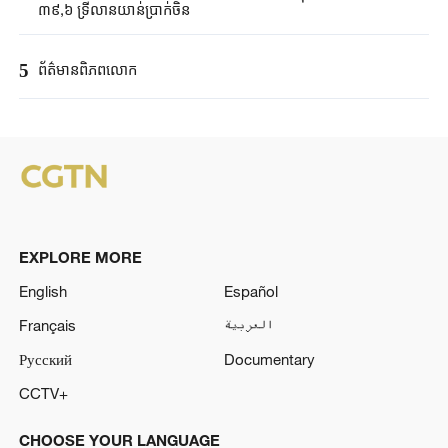
៣៩,៦ ទ្រី​លានយាន់ប្រាក់ចិន​
5
ព័ត៌មានពិភពលោក
EXPLORE MORE
English
Español
Français
العربية
Русский
Documentary
CCTV+
CHOOSE YOUR LANGUAGE