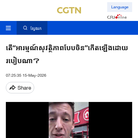
Language
ស្វែងរក
តើ“អារម្មណ៍សុវត្ថិភាពបែបចិន”កើតឡើងដោយ
របៀបណា？
07:25:35 15-May-2026
Share