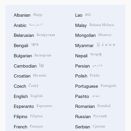
Shqip
ລາວ
Albanian
Lao
العربية
Bahasa Melayu
Arabic
Malay
Беларуская
Монгол
Belarusian
Mongolian
বাংলা
မြန်မာဘာသာ
Bengali
Myanmar
Български
नेपाली
Bulgarian
Nepali
ខ្មែរ
فارسی
Cambodian
Persian
Hrvatski
Polski
Croatian
Polish
Český
Português
Czech
Portuguese
English
پښتو
English
Pashto
Esperanto
Română
Esperanto
Romanian
Filipino
Русский
Filipino
Russian
Français
Српски
French
Serbian