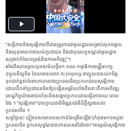
Play
Video
“សន្តិភាពនិងសុវត្ថិភាពគឺជាតម្រូវការជាមូលដ្ឋានសម្រាប់សុភមង្គល
និងសុខុមាលភាពរបស់ប្រជាជន និងជាបុរេលក្ខខណ្ឌជា​មូលដ្ឋាន​
សម្រាប់កំណែទម្រង់​និងការអភិវឌ្ឍ”។
​តាំងពីឈាន​ចូល​យុគសម័យ​​ថ្មីមក គណៈកម្មាធិការមជ្ឈឹមបក្ស
កុម្មុយនីស្តចិន ​ដែលមាន​លោក Xi Jinping ជាស្នូល​បានយកចិត្ត
ទុកដាក់ខ្ពស់ចំពោះការកសាងប្រទេសចិនប្រកបដោយ​សុវត្ថិភាព​ ​
ដោយដឹកនាំប្រជាជនចិនឱ្យបង្កើត​អច្ឆរិយទាំងពីរនោះគឺការអភិវឌ្ឍ
សេដ្ឋកិច្ចយ៉ាងឆាប់រហ័ស​និងសង្គមប្រកបដោយ​ស្ថិរភាពរយៈពេល
វែង ។ “សុវត្តិភាព​”បានក្លាយជានិមិត្តរូបជាតិដ៏ភ្លឺស្វាងរបស់
ប្រទេសចិន ។
សព្វថ្ងៃនេះ ភ្ញៀវទេសចរបរទេសកាន់តែច្រើនឡើងៗកំពុងមកទស្សនា
ប្រទេសចិន ​ពួកគេសុទ្ធតែបានកោតសរសើរ​ចំពោះ“អារម្មណ៍សុវត្ថិភាព