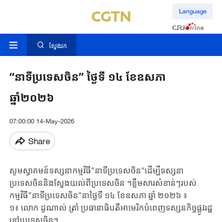
Language
ស្វែងរក
“នាទីប្រទេសចិន” ថ្ងៃទី ១៤ ខែឧសភា
ឆ្នាំ២០២៦
07:00:00 14-May-2026
Share
សូមស្វាគមន៍ទស្សនាកម្មវិធី"នាទីប្រទេសចិន"ដើម្បីទស្សនា
ប្រទេសចិននិងស្វែងយល់ពីប្រទេសចិន ។ខ្លឹមសារសំខាន់ៗរបស់
កម្មវិធី"នាទីប្រទេសចិន"នាថ្ងៃទី ១៤ ខែឧសភា ឆ្នាំ ២០២៦ ៖
១៖ ​លោក ​ដូណាល់ ​ត្រាំ ​ប្រធានាធិបតី​អាមេរិក​បំពេញ​ទស្សន​កិច្ច​ផ្លូវរដ្ឋ​
នៅប្រទេស​ចិន។