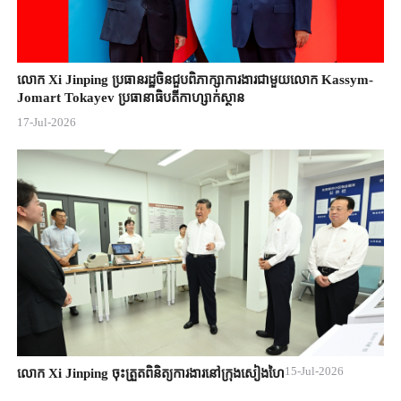
លោក Xi Jinping ប្រធានរដ្ឋចិន​ជួបពិភាក្សា​ការងារជាមួយ​លោក Kassym-
Jomart ​Tokayev ​ប្រធានាធិបតី​កាហ្សាក់ស្ថាន​
17-Jul-2026
15-Jul-2026
លោក Xi Jinping ចុះត្រួតពិនិត្យការងារនៅក្រុងសៀងហៃ