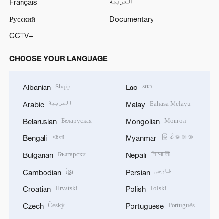
Français
العربية
Русский
Documentary
CCTV+
CHOOSE YOUR LANGUAGE
Shqip
ລາວ
Albanian
Lao
العربية
Bahasa Melayu
Arabic
Malay
Беларуская
Монгол
Belarusian
Mongolian
বাংলা
မြန်မာဘာသာ
Bengali
Myanmar
Български
नेपाली
Bulgarian
Nepali
ខ្មែរ
فارسی
Cambodian
Persian
Hrvatski
Polski
Croatian
Polish
Český
Português
Czech
Portuguese