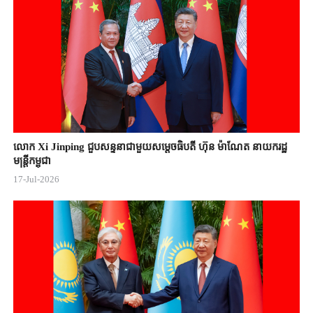
លោក Xi Jinping ជួបសន្ទនាជាមួយសម្តេចធិបតី ហ៊ុន ម៉ាណែត នាយករដ្ឋ
មន្ត្រីកម្ពុជា
17-Jul-2026