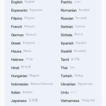
English
پښتو
English
Pashto
Esperanto
Română
Esperanto
Romanian
Filipino
Русский
Filipino
Russian
Français
Српски
French
Serbian
Deutsch
සිංහල
German
Sinhala
Ελληνικά
Español
Greek
Spanish
Hausa
Kiswahili
Hausa
Swahili
עברית
தமிழ்
Hebrew
Tamil
हिन्दी
ไทย
Hindi
Thai
Magyar
Türkçe
Hungarian
Turkish
Bahasa Indonesia
Українська
Indonesian
Ukrainian
Italiano
اردو
Italian
Urdu
日本語
Tiếng Việt
Japanese
Vietnamese