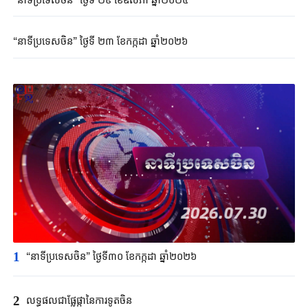
“នាទីប្រទេសចិន” ថ្ងៃទី ២៣ ខែកក្កដា ឆ្នាំ២០២៦
1
“នាទីប្រទេសចិន” ថ្ងៃទី៣០ ខែកក្កដា ឆ្នាំ២០២៦
2
លទ្ធផលជាផ្លែផ្កានៃការទូតចិន