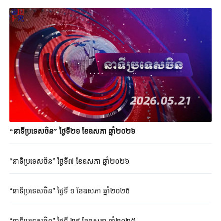
“នាទីប្រទេសចិន” ថ្ងៃទី២១ ខែឧសភា ឆ្នាំ២០២៦
“នាទីប្រទេសចិន” ថ្ងៃទី៧ ខែឧសភា ឆ្នាំ២០២៦
“នាទីប្រទេសចិន” ថ្ងៃទី ១ ខែឧសភា ឆ្នាំ២០២៥
“នាទីប្រទេសចិន” ថ្ងៃទី ២៩ ខែឧសភា ឆ្នាំ២០២៥