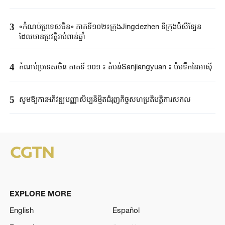
3
«កំណប់ប្រទេសចិន» ភាគទី១០២៖ក្រុងJingdezhen ទីក្រុងប៉សឺឡែន
ដែលមានប្រវត្តិរាប់ពាន់ឆ្នាំ
4
កំណប់ប្រទេសចិន ភាគទី ១០១ ៖ តំបន់Sanjiangyuan ៖ ប៉មទឹកនៃអាស៊ី
5
សូមឱ្យការអភិវឌ្ឍបញ្ញាសិប្បនិម្មិតជំរុញកិច្ចសហប្រតិបត្តិការសកល
EXPLORE MORE
English
Español