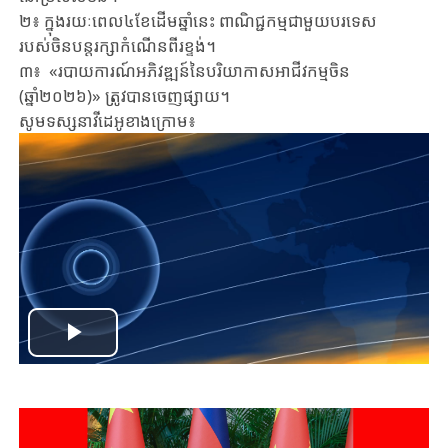
២៖ ក្នុងរយៈពេល៤ខែដើមឆ្នាំនេះ ពាណិជ្ជកម្មជាមួយបរទេស
របស់ចិនបន្តរក្សាកំណើនពីរខ្ទង់។
៣៖
«
របាយការណ៍អភិវឌ្ឍន៍នៃបរិយាកាសអាជីវកម្មចិន
(ឆ្នាំ២០២៦)
»
ត្រូវបានចេញផ្សាយ។
សូមទស្សនាវីដេអូខាងក្រោម៖
Play
Video