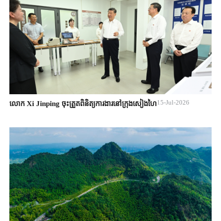
15-Jul-2026
លោក Xi Jinping ចុះត្រួតពិនិត្យការងារនៅក្រុងសៀងហៃ