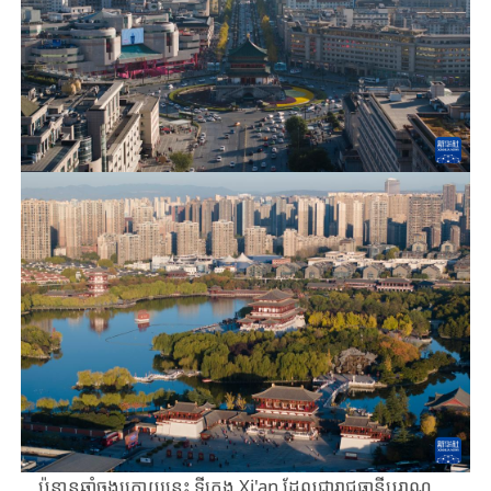
ប៉ុន្មានឆ្នាំចុងក្រោយនេះ ​ទីក្រុង ​Xi'an ​ដែលជារាជធានីបុរាណ