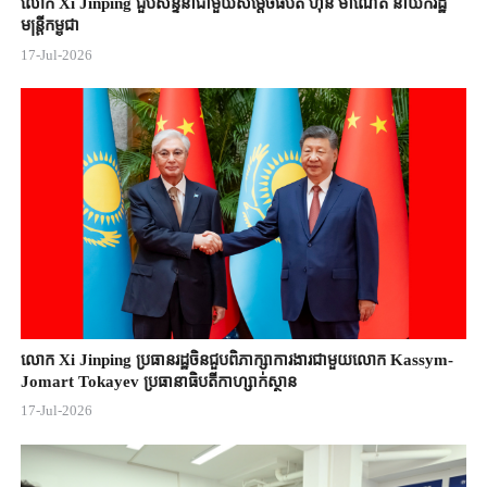
លោក Xi Jinping ជួបសន្ទនាជាមួយសម្តេចធិបតី ហ៊ុន ម៉ាណែត នាយករដ្ឋ
មន្ត្រីកម្ពុជា
17-Jul-2026
លោក Xi Jinping ប្រធានរដ្ឋចិន​ជួបពិភាក្សា​ការងារជាមួយ​លោក Kassym-
Jomart ​Tokayev ​ប្រធានាធិបតី​កាហ្សាក់ស្ថាន​
17-Jul-2026