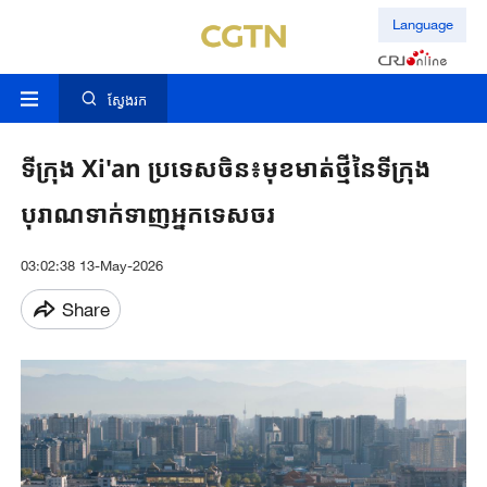
Language
ស្វែងរក
ទីក្រុង Xi'an ប្រទេសចិន៖មុខមាត់ថ្មីនៃទីក្រុង
បុរាណទាក់ទាញអ្នកទេសចរ
03:02:38 13-May-2026
Share