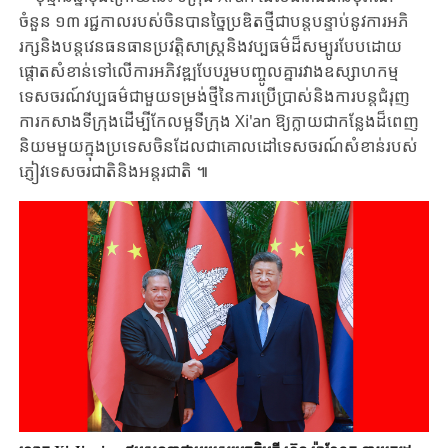
ចំនួន ​១៣ ​រជ្ជកាលរបស់​ចិន​បានច្នៃប្រឌិតថ្មីជាបន្តបន្ទាប់នូវការអភិ
រក្ស​និង​បន្តវេនធនធានប្រវត្តិសាស្ត្រ​និង​វប្បធម៌​ដ៏​សម្បូរ​បែប​ដោយ​
ផ្តោតសំខាន់ទៅលើការអភិវឌ្ឍបែបរួមបញ្ចូលគ្នា​រវាងឧស្សាហកម្ម​
ទេសចរណ៍​វប្បធម៌​ជាមួយទម្រង់ថ្មី​នៃ​ការប្រើប្រាស់​និងការបន្តជំរុញ​
ការកសាង​ទីក្រុង​ដើម្បី​កែលម្អទីក្រុង ​Xi'an ​ឱ្យក្លាយជាកន្លែងដ៏ពេញ
និយមមួយ​ក្នុងប្រទេសចិន​ដែលជាគោលដៅ​ទេសចរណ៍​សំខាន់​របស់​
ភ្ញៀវទេសចរជាតិនិងអន្តរជាតិ ​៕