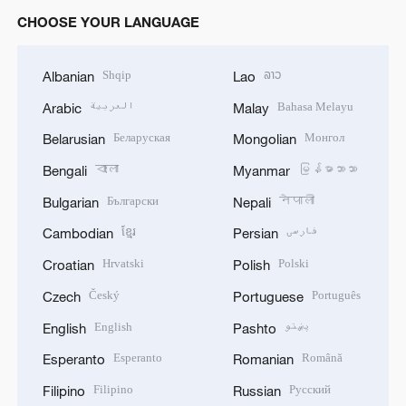
CHOOSE YOUR LANGUAGE
Shqip
ລາວ
Albanian
Lao
العربية
Bahasa Melayu
Arabic
Malay
Беларуская
Монгол
Belarusian
Mongolian
বাংলা
မြန်မာဘာသာ
Bengali
Myanmar
Български
नेपाली
Bulgarian
Nepali
ខ្មែរ
فارسی
Cambodian
Persian
Hrvatski
Polski
Croatian
Polish
Český
Português
Czech
Portuguese
English
پښتو
English
Pashto
Esperanto
Română
Esperanto
Romanian
Filipino
Русский
Filipino
Russian