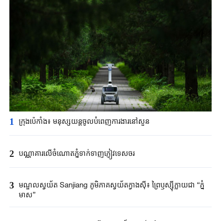
1
ក្រុងប៉េកាំង​៖ មនុស្សយន្ត​ចូលបំពេញ​ការងារនៅសួន​​
2
បណ្ណាគារលើចំណោតភ្នំទាក់ទាញភ្ញៀវទេសចរ
3
មណ្ឌលស្វយ័ត Sanjiang ភូមិភាគស្វយ័តក្វាងស៊ី៖ ព្រៃឫស្ស៊ីក្លាយជា “ភ្នំ
មាស”