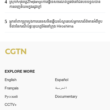
4
ស្រុកAnjiខេត្តZhejiang៖ការធ្វើទេសចរណ៍វប្បធម៌នៅជនបទទទួលបាន
ការពេញនិយមក្នុងរដូវក្តៅ
5
អ្នកនាំពាក្យ​ក្រសួងការបរទេស​ចិនឆ្លើយសំណួរ​របស់​អ្នកសារព័ត៌មាន​អំពីខួប​
ទី៨១នៃ​ករណី​បំផ្ទុះនុយក្លេអ៊ែរ​នៅក្រុង ​Hiroshima ​
EXPLORE MORE
English
Español
Français
العربية
Русский
Documentary
CCTV+