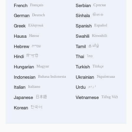
Français
Српски
French
Serbian
Deutsch
සිංහල
German
Sinhala
Ελληνικά
Español
Greek
Spanish
Hausa
Kiswahili
Hausa
Swahili
עברית
தமிழ்
Hebrew
Tamil
हिन्दी
ไทย
Hindi
Thai
Magyar
Türkçe
Hungarian
Turkish
Bahasa Indonesia
Українська
Indonesian
Ukrainian
Italiano
اردو
Italian
Urdu
日本語
Tiếng Việt
Japanese
Vietnamese
한국어
Korean