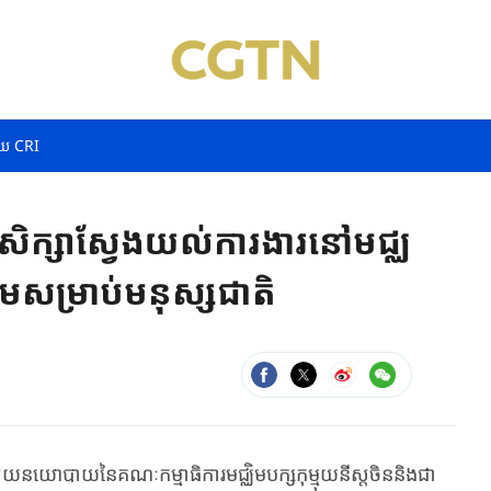
យ CRI
ក្សាស្វែងយល់ការងារនៅមជ្ឈ
ម្រាប់មនុស្សជាតិ
យោបាយនៃគណៈកម្មាធិការមជ្ឈិមបក្សកុម្មុយនីស្តចិននិងជា