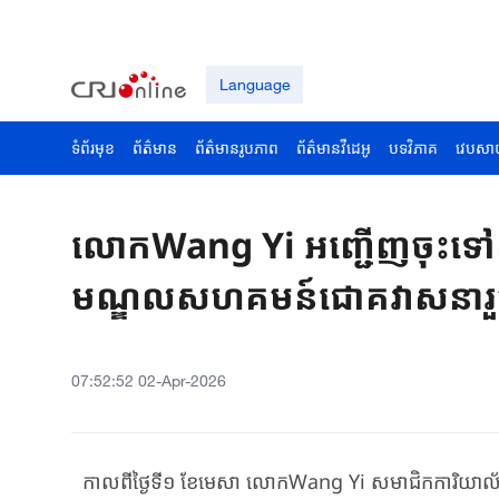
Language
ទំព័រមុខ
ព័ត៌មាន
ព័ត៌មានរូបភាព
ព័ត៌មានវីដេអូ
បទវិភាគ
វេបសា
លោកWang Yi អញ្ជើញចុះទៅសិ
មណ្ឌលសហគមន៍ជោគវាសនារួមស
07:52:52 02-Apr-2026
កាលពីថ្ងៃទី១ ខែមេសា លោកWang Yi សមាជិកការិយាល័យន