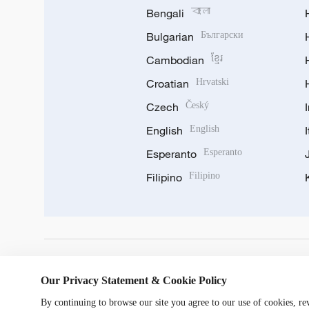
Bengali
বাংলা
Bulgarian
Български
Cambodian
ខ្មែរ
Croatian
Hrvatski
Czech
Český
English
English
Esperanto
Esperanto
Filipino
Filipino
DOWNLOAD OUR APP
Our Privacy Statement & Cookie Policy
By continuing to browse our site you agree to our use of cookies, r