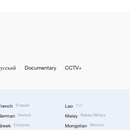
Русский
Documentary
CCTV+
French
Français
Lao
ລາວ
German
Deutsch
Malay
Bahasa Melayu
Greek
Ελληνικά
Mongolian
Монгол