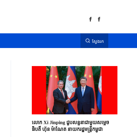
ស្វែងរក
លោក Xi Jinping ជួបសន្ទនាជាមួយសម្តេច
ធិបតី ហ៊ុន ម៉ាណែត នាយករដ្ឋមន្ត្រីកម្ពុជា