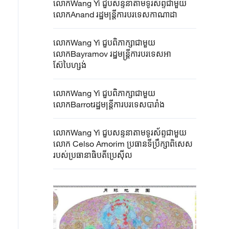
លោកWang Yi ជួបសន្ទនាតាមទូរស័ព្ទជាមួយ
លោកAnand​​ រដ្ឋមន្ត្រីការបរទេសកាណាដា
លោកWang Yi ជួបពិភាក្សាជាមួយ
លោកBayramov រដ្ឋមន្ត្រីការបរទេសអា
ស៊ែបៃហ្សង់
លោកWang Yi ជួបពិភាក្សាជាមួយ
លោកBarrotរដ្ឋមន្ត្រីការបរទេសបារាំង
លោកWang Yi ជួបសន្ទនាតាមទូរស័ព្ទជាមួយ
លោក Celso Amorim ប្រធានទីប្រឹក្សាពិសេស
របស់ប្រធានាធិបតីប្រេស៊ីល