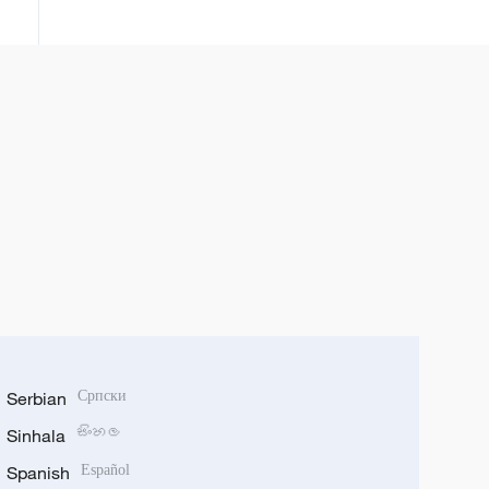
ប្រជាជន ​១៤០០ ​លាន​នាក់​​
Serbian
Српски
Sinhala
සිංහල
Spanish
Español