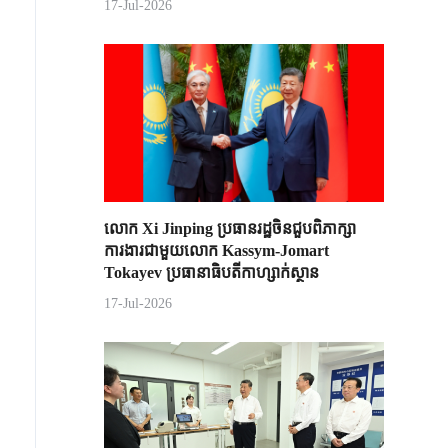
17-Jul-2026
លោក Xi Jinping ប្រធានរដ្ឋចិន​ជួបពិភាក្សា​
ការងារជាមួយ​លោក Kassym-Jomart ​
Tokayev ​ប្រធានាធិបតី​កាហ្សាក់ស្ថាន​
17-Jul-2026