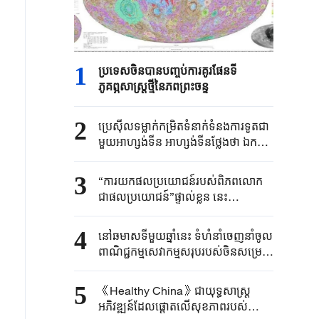
1
ប្រទេសចិនបាន​បញ្ចប់ការគូរផែនទី​
ភូគព្ភសាស្ត្រ​ថ្មីនៃភពព្រះចន្ទ​​
2
ប្រេស៊ីល​ទម្លាក់កម្រិត​ទំនាក់ទំនង​ការទូត​ជា
មួយអាហ្សង់ទីន ​អាហ្សង់ទីនថ្លែងថា ​ឯកអគ្គ
រដ្ឋទូត​របស់ខ្លួន​ប្រចាំប្រេស៊ីលនឹង​ "​ធ្វើ
មាតុភូមិនិវត្តន៍​ដើម្បីឈប់​សម្រាក"​
3
“ការយកផលប្រយោជន៍របស់ពិភពលោក
ជាផលប្រយោជន៍”ផ្ទាល់ខ្លួន នេះ
បង្ហាញពីអារម្មរណ៍ការទូត និងទំនួលខុស
ត្រូវរបស់ប្រមុខរដ្ឋចិន
4
នៅឆមាសទីមួយឆ្នាំនេះ ទំហំនាំចេញនាំចូល
ពាណិជ្ជកម្មសេវាកម្មសរុបរបស់ចិនសម្រេច
បានកំណើនល្បឿនបង្គួរ
5
《Healthy China》​ជា​យុទ្ធសាស្ត្រ​
អភិវឌ្ឍន៍​ដែលផ្តោត​លើ​សុខភាព​របស់​