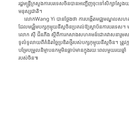
រដ្ឋមន្រ្តីក្រសួងការបរទេសចិនបានអញ្ជើញចុះទៅសិក្សាស
មនុស្សជាតិ។
លោកWang Yi បានថ្លែងថា ការបង្កើតមជ្ឈមណ្ឌលសហគមន៍ជ
ដែលមជ្ឈិមបក្សកុម្មុយនីស្តចិនប្រគល់ឱ្យស្ថាប័នការបរទេស។
លោក ស៊ី ជីនភីង ស្តីពីការកសាងសហគមន៍ជោគវាសនារួមសម្រា
ទូលំទូលាយពីគំនិតច្នៃប្រឌិតថ្មីរបស់បក្សកុម្មុយនីស្តចិន។ ត្រូវ
បម្រែបម្រួលនិម្មាបនកម្មមិនធ្លាប់មានក្នុងរយៈពេលមួយរយឆ្នាំ ពង្
របស់ចិន៕