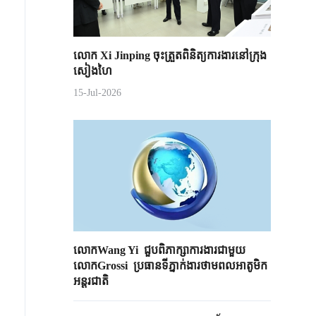
លោក Xi Jinping ចុះត្រួតពិនិត្យការងារនៅក្រុង
សៀងហៃ
15-Jul-2026
លោកWang Yi ជួបពិភាក្សាការងារជាមួយ
លោកGrossi ប្រធានទីភ្នាក់ងារថាមពលអាតូមិក
អន្តរជាតិ