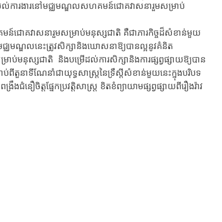
្វែងយល់ការងារនៅមជ្ឈមណ្ឌលសហគមន៍ជោគវាសនារួមសម្រាប់
ោគវាសនារួមសម្រាប់មនុស្សជាតិ គឺជាភារកិច្ចដ៏សំខាន់មួយ
 មជ្ឈមណ្ឌលនេះត្រូវសិក្សានិងឃោសនាឱ្យបានល្អនូវគំនិត
ប់មនុស្សជាតិ និងបម្រើដល់ការសិក្សានិងការផ្សព្វផ្សាយឱ្យបាន
ក្តាប់ពីតួនាទីណែនាំជាយុទ្ធសាស្រ្តនៃទ្រឹស្តីសំខាន់មួយនេះក្នុងបរិបទ
រឹងជំនឿចិត្តផ្នែកប្រវត្តិសាស្ត្រ ខិតខំព្យាយាមផ្សព្វផ្សាយពីរឿងរ៉ាវ