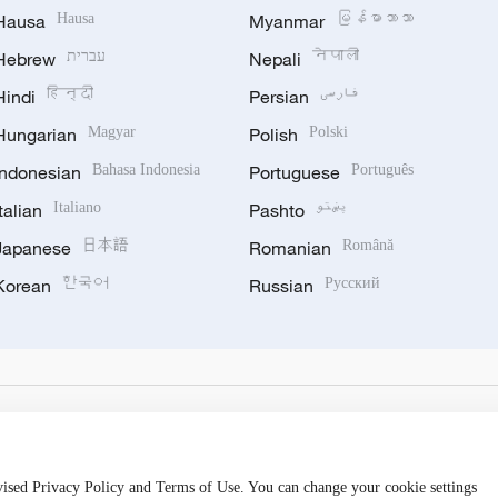
Hausa
Hausa
Myanmar
မြန်မာဘာသာ
Hebrew
עברית
Nepali
नेपाली
Hindi
हिन्दी
Persian
فارسی
Hungarian
Magyar
Polish
Polski
Indonesian
Bahasa Indonesia
Portuguese
Português
Italian
Italiano
Pashto
پښتو
Japanese
日本語
Romanian
Română
Korean
한국어
Russian
Русский
evised Privacy Policy and Terms of Use. You can change your cookie settings