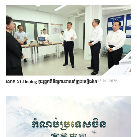
15-Jul-2026
លោក Xi Jinping ចុះត្រួតពិនិត្យការងារនៅក្រុងសៀងហៃ