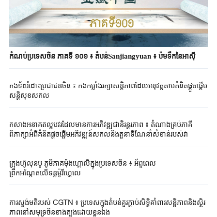
កំណប់ប្រទេសចិន ភាគទី ១០១ ៖ តំបន់Sanjiangyuan ៖ ប៉មទឹកនៃអាស៊ី
កងទ័ពរំដោះ​ប្រជាជនចិន​ ៖ កងកម្លាំង​រក្សា​សន្តិភាពដែលអនុវត្ត​​តាម​គំនិតផ្តួចផ្តើម
សន្តិសុខ​សកល​
កសាងអនាគតល្អបវរដែលមានការអភិវឌ្ឍជានិរន្តរភាព ៖ តំណាងគ្រប់ភាគី
ពិភាក្សាអំពីគំនិតផ្តួចផ្តើមអភិវឌ្ឍន៍សកលនិងតួនាទីណែនាំសំខាន់របស់វា
ក្រុងហ៊ូលុនបួ ភូមិភាគម៉ុងហ្គោលីក្នុងប្រទេសចិន ៖ អ័ព្ទពេល
ព្រឹកអណ្តែតលើទន្លម៉ូរីហ្គេលេ
ការស្ទង់មតិរបស់ CGTN ៖ ប្រទេសក្នុងតំបន់គួរក្តាប់​សិទ្ធិ​គាំពារសន្តិភាព​និងស្ថិរ
ភាពនៅសមុទ្រចិនខាងត្បូងដោយខ្លួនឯង