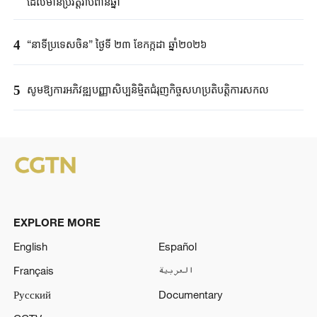
ដែលមានប្រវត្តិរាប់ពាន់ឆ្នាំ
4
“នាទីប្រទេសចិន” ថ្ងៃទី ២៣ ខែកក្កដា ឆ្នាំ២០២៦
5
សូមឱ្យការអភិវឌ្ឍបញ្ញាសិប្បនិម្មិតជំរុញកិច្ចសហប្រតិបត្តិការសកល
EXPLORE MORE
English
Español
Français
العربية
Русский
Documentary