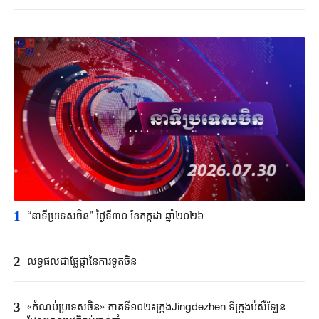
1
“នាទីប្រទេសចិន” ថ្ងៃទី៣០ ខែកក្កដា ឆ្នាំ២០២៦
2
លទ្ធផលជាផ្លែផ្កានៃការទូតចិន
3
«កំណប់ប្រទេសចិន» ភាគទី១០២៖ក្រុងJingdezhen ទីក្រុងប៉សឺឡែន