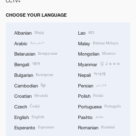
CCTV+
CHOOSE YOUR LANGUAGE
Shqip
ລາວ
Albanian
Lao
العربية
Bahasa Melayu
Arabic
Malay
Беларуская
Монгол
Belarusian
Mongolian
বাংলা
မြန်မာဘာသာ
Bengali
Myanmar
Български
नेपाली
Bulgarian
Nepali
ខ្មែរ
فارسی
Cambodian
Persian
Hrvatski
Polski
Croatian
Polish
Český
Português
Czech
Portuguese
English
پښتو
English
Pashto
Esperanto
Română
Esperanto
Romanian