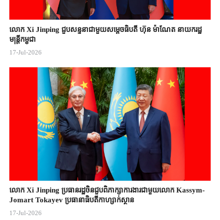
លោក Xi Jinping ជួបសន្ទនាជាមួយសម្តេចធិបតី ហ៊ុន ម៉ាណែត នាយករដ្ឋ
មន្ត្រីកម្ពុជា
17-Jul-2026
លោក Xi Jinping ប្រធានរដ្ឋចិន​ជួបពិភាក្សា​ការងារជាមួយ​លោក Kassym-
Jomart ​Tokayev ​ប្រធានាធិបតី​កាហ្សាក់ស្ថាន​
17-Jul-2026