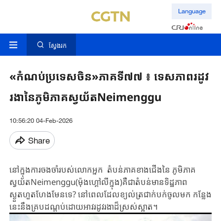
Language
ស្វែងរក
«កំណប់ប្រទេសចិន»ភាគទី៧៧ ៖ ទេសភាពរដូវ
រងានៃភូមិភាគស្វយ័តNeimenggu
10:56:20 04-Feb-2026
Share
នៅក្នុងការចងចាំរបស់លោកអ្នក តំបន់ភាគខាងជើងនៃ ភូមិភាគ
ស្វយ័តNeimenggu(ម៉ុងហ្គៅលីក្នុង)គឺជាតំបន់មានទិដ្ឋភាព
ស្ងួតហួតហែងមែនទេ? នៅពេលដែលខ្យល់ត្រជាក់បក់ចូលមក កន្លែង
នេះនឹងគ្របដណ្ដប់ដោយអាវរដូវរងាដ៏ស្រស់ស្អាត។