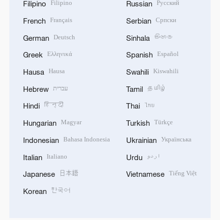
Filipino
Русский
Filipino
Russian
Français
Српски
French
Serbian
Deutsch
සිංහල
German
Sinhala
Ελληνικά
Español
Greek
Spanish
Hausa
Kiswahili
Hausa
Swahili
עברית
தமிழ்
Hebrew
Tamil
हिन्दी
ไทย
Hindi
Thai
Magyar
Türkçe
Hungarian
Turkish
Bahasa Indonesia
Українська
Indonesian
Ukrainian
Italiano
اردو
Italian
Urdu
日本語
Tiếng Việt
Japanese
Vietnamese
한국어
Korean