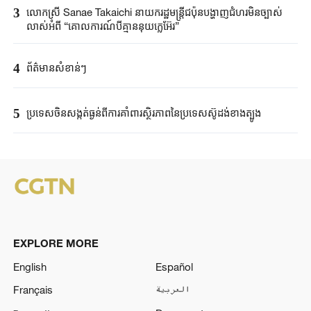
3
លោកស្រី Sanae ​Takaichi ​នាយករដ្ឋមន្ត្រី​ជប៉ុន​បង្ហាញជំហរមិន​ច្បាស់​
លាស់​អំពី ​“គោលការណ៍បី​គ្មាននុយក្លេអ៊ែរ​”​
4
ព័ត៌មានសំខាន់ៗ
5
ប្រទេសចិនសង្កត់ធ្ងន់ពីការគាំពារស្ថិរភាពនៃប្រទេសស៊ូដង់ខាងត្បូង
EXPLORE MORE
English
Español
Français
العربية