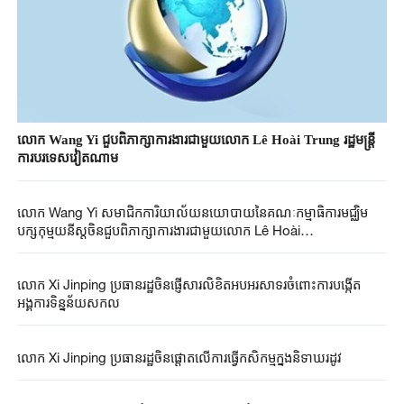
លោក Wang Yi ជួបពិភាក្សាការងារជាមួយលោក Lê Hoài Trung រដ្ឋមន្ត្រី
ការបរទេសវៀតណាម
លោក Wang Yi សមាជិក​ការិយាល័យ​នយោបាយ​នៃ​គណៈកម្មាធិការមជ្ឈិម​
បក្សកុម្មុយនីស្ត​ចិន​ជួប​ពិភាក្សា​ការងារ​ជាមួយលោក​ Lê Hoài
Trung បេសកជន​​ពិសេសរបស់​​អគ្គ​លេខាធិការ​នៃ​គណៈកម្មាធិការ​មជ្ឈិម​បក្ស
កុម្មុយនីស្ត​វៀត​ណាម​និង​ជា​រដ្ឋមន្រ្តី​ការបរទេស​វៀ​តណាម​
លោក​ Xi Jinping ប្រធានរដ្ឋចិន​ផ្ញើ​សារ​លិខិត​អបអរសាទរ​ចំពោះការ​បង្កើត
អង្គការ​ទិន្នន័យ​សកល​
លោក​ Xi Jinping ប្រធានរដ្ឋ​ចិន​ផ្តោត​លើ​ការ​​ធ្វើ​កសិកម្ម​ក្នុ​ងនិទាឃរដូវ​