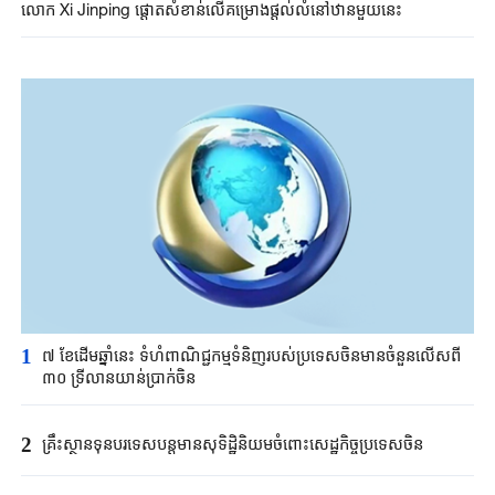
លោក​ Xi Jinping ផ្តោតសំខាន់លើគម្រោង​ផ្តល់លំនៅឋានមួយនេះ
1
៧ ខែដើមឆ្នាំនេះ ទំហំពាណិជ្ជកម្មទំនិញរបស់ប្រទេសចិនមានចំនួនលើសពី
៣០ ទ្រីលានយាន់ប្រាក់ចិន
2
គ្រឹះស្ថាន​ទុនបរទេស​បន្តមាន​សុទិដ្ឋិនិយម​ចំពោះសេដ្ឋកិច្ច​ប្រទេសចិន​​