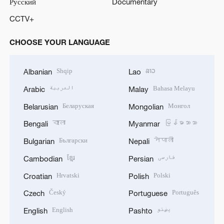
Русский
Documentary
CCTV+
CHOOSE YOUR LANGUAGE
Shqip
ລາວ
Albanian
Lao
العربية
Bahasa Melayu
Arabic
Malay
Беларуская
Монгол
Belarusian
Mongolian
বাংলা
မြန်မာဘာသာ
Bengali
Myanmar
Български
नेपाली
Bulgarian
Nepali
ខ្មែរ
فارسی
Cambodian
Persian
Hrvatski
Polski
Croatian
Polish
Český
Português
Czech
Portuguese
English
پښتو
English
Pashto