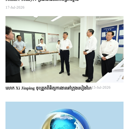
17-Jul-2026
15-Jul-2026
លោក Xi Jinping ចុះត្រួតពិនិត្យការងារនៅក្រុងសៀងហៃ