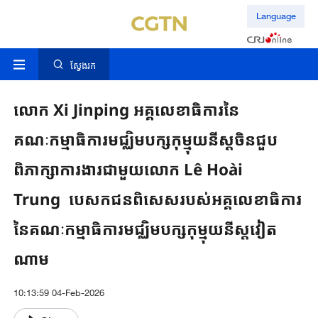
Language
ស្វែងរក
លោក​ Xi Jinping អគ្គលេខាធិការ​នៃ​
គណៈកម្មាធិការ​មជ្ឈិម​បក្សកុម្មុយនីស្ត​ចិនជួប​
ពិភាក្សា​ការងារ​ជាមួយ​លោក​ Lê Hoài
Trung បេសកជន​​ពិសេសរបស់​​អគ្គ​លេខាធិការ​
នៃ​គណៈកម្មាធិការ​មជ្ឈិម​បក្សកុម្មុយនីស្ត​វៀត​
ណាម​
10:13:59 04-Feb-2026