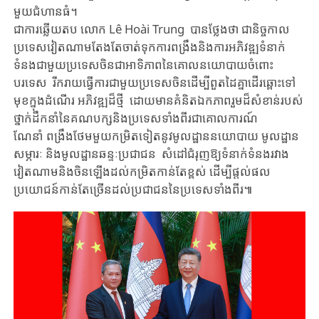
មួយ​ជំហាន​ធំ​។
ជា​ការ​ឆ្លើយ​តប​ លោក Lê Hoài Trung បាន​ថ្លែងថា​ ជានិច្ចកាល​
ប្រទេស​វៀត​ណាមតែងតែ​ចាត់​ទុក​ការ​ពង្រឹង​និង​ការ​អភិវឌ្ឍទំនាក់​
ទំនង​ជាមួយ​ប្រទេស​ចិន​ជា​អាទិភាពនៃ​គោល​នយោបាយ​ចំពោះ​
បរទេស​ ​ រីករាយ​ធ្វើ​ការជាមួយ​ប្រទេស​ចិនដើម្បី​ពួត​ដៃ​គ្នា​ដើរ​ឆ្ពោះ​ទៅ​
មុខ​ក្នុង​ដំណើរ អភិវឌ្ឍដ៏ថ្មី​ ដោយមានគំនិតឯកភាពរួម​ដ៏សំខាន់របស់​
ថ្នាក់ដឹកនាំនៃគណបក្សនិងប្រទេសទាំងពីរជាគោលការណ៍​
ណែនាំ ពង្រឹង​ថែម​មួយ​កម្រិត​ទៀត​នូវ​មូល​ដ្ឋាន​នយោបាយ​ មូល​ដ្ឋាន​
សម្ភារៈ និង​មូល​ដ្ឋាន​ឆន្ទៈប្រជាជន សំដៅជំរុញ​ឱ្យ​ទំនាក់​ទំនង​រវាង​
វៀត​ណាម​និង​ចិន​ឡើងដល់​កម្រិតកាន់​តែ​ខ្ពស់ ដើម្បី​ផ្តល់​ផល​
ប្រយោជន៍​កាន់​តែ​ច្រើន​ដល់​ប្រជាជន​នៃប្រទេស​ទាំង​ពីរ​៕