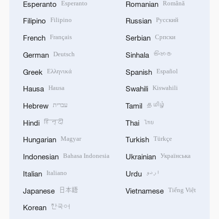
Esperanto
Română
Esperanto
Romanian
Filipino
Русский
Filipino
Russian
Français
Српски
French
Serbian
Deutsch
සිංහල
German
Sinhala
Ελληνικά
Español
Greek
Spanish
Hausa
Kiswahili
Hausa
Swahili
עברית
தமிழ்
Hebrew
Tamil
हिन्दी
ไทย
Hindi
Thai
Magyar
Türkçe
Hungarian
Turkish
Bahasa Indonesia
Українська
Indonesian
Ukrainian
Italiano
اردو
Italian
Urdu
日本語
Tiếng Việt
Japanese
Vietnamese
한국어
Korean