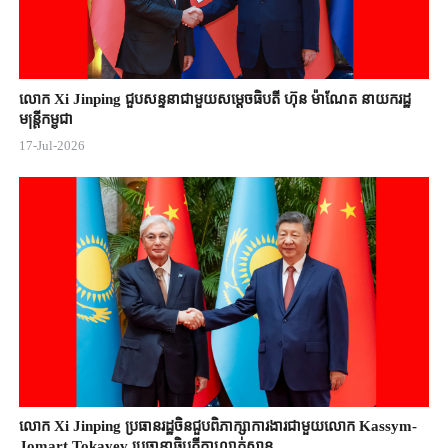
លោក Xi Jinping ជួបសន្ទនាជាមួយសម្តេចធិបតី ហ៊ុន ម៉ាណែត នាយករដ្ឋ
មន្ត្រីកម្ពុជា
17-Jul-2026
លោក Xi Jinping ប្រធានរដ្ឋចិន​ជួបពិភាក្សា​ការងារជាមួយ​លោក Kassym-
Jomart ​Tokayev ​ប្រធានាធិបតី​កាហ្សាក់ស្ថាន​