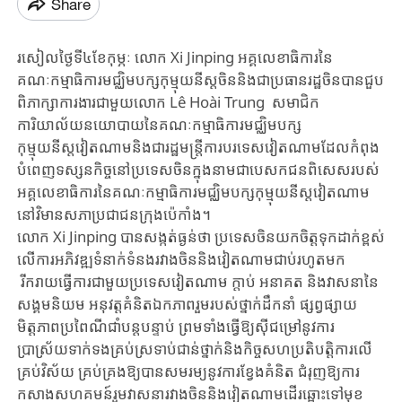
Share
រសៀល​ថ្ងៃ​ទី​៤​ខែ​កុម្ភៈ លោក​ Xi Jinping អគ្គលេខាធិការ​នៃ​
គណៈកម្មាធិការ​មជ្ឈិម​បក្សកុម្មុយនីស្ត​ចិននិង​ជា​ប្រធាន​រដ្ឋ​ចិន​បាន​ជួប​
ពិភាក្សា​ការងារ​ជាមួយ​លោក​ Lê Hoài Trung ​សមាជិក​
ការិយាល័យ​នយោបាយ​នៃ​គណៈកម្មាធិការ​មជ្ឈិម​បក្ស
កុម្មុយនីស្តវៀតណាម​និង​ជា​រដ្ឋមន្រ្តី​ការបរទេស​វៀ​តណាមដែលកំពុង​
បំពេញ​ទស្សនកិច្ច​នៅ​ប្រទេស​ចិន​​ក្នុង​នាមជាបេសកជន​​ពិសេសរបស់​​
អគ្គ​លេខាធិការ​នៃ​គណៈកម្មាធិការ​មជ្ឈិម​បក្សកុម្មុយនីស្ត​វៀត​ណាម​
នៅ​វិមានសភាប្រជាជន​ក្រុង​ប៉េកាំង​។
លោក​ Xi Jinping បាន​សង្កត់​ធ្ងន់​ថា​ ប្រទេស​ចិន​យក​ចិត្ត​ទុកដាក់​ខ្ពស់​
លើ​ការ​អភិវឌ្ឍទំនាក់​ទំនង​រវាង​ចិននិង​វៀតណាម​ជាប់​រហូតមក​
រីករាយ​ធ្វើ​ការ​ជាមួយប្រទេស​វៀតណាម​ ក្តាប់​ អនាគត និងវាសនានៃ​
សង្គមនិយម អនុវត្ត​គំនិត​ឯកភាព​រួម​របស់​ថ្នាក់​ដឹកនាំ​ ផ្សព្វផ្សាយ​
មិត្តភាព​ប្រពៃណី​ជាំ​បន្ត​បន្ទាប់​ ព្រមទាំងធ្វើ​ឱ្យ​ស៊ី​ជម្រៅ​នូវ​ការ​
ប្រាស្រ័យទាក់​ទង​គ្រប់​ស្រទាប់ជាន់​ថ្នាក់​និង​កិច្ច​សហប្រតិបត្តិការ​លើ​
គ្រប់​វិស័យ​ គ្រប់​គ្រង​ឱ្យ​បាន​សមរម្យ​នូវ​ការ​ខ្វែង​គំនិត​ ជំរុញ​ឱ្យ​ការ​
កសាង​សហគមន៍​រួម​វាសនា​រវាង​ចិននិង​វៀតណាម​ដើរ​ឆ្ពោះ​ទៅ​មុខ​