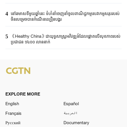
4
នៅឆមាសទីមួយឆ្នាំនេះ ទំហំនាំចេញនាំចូលពាណិជ្ជកម្មសេវាកម្មសរុបរបស់
ចិនសម្រេចបានកំណើនល្បឿនបង្គួរ
5
《Healthy China》​ជា​យុទ្ធសាស្ត្រ​អភិវឌ្ឍន៍​ដែលផ្តោត​លើ​សុខភាព​របស់​
ប្រជាជន ​១៤០០ ​លាន​នាក់​​
EXPLORE MORE
English
Español
Français
العربية
Русский
Documentary