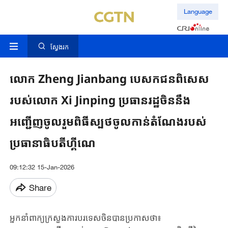
Language
ស្វែងរក
លោក Zheng Jianbang បេសកជនពិសេស
របស់លោក Xi Jinping ប្រធានរដ្ឋចិននឹង
អញ្ជើញចូលរួមពិធីស្បថចូលកាន់តំណែងរបស់
ប្រធានាធិបតីហ្គីណេ
09:12:32 15-Jan-2026
Share
អ្នកនាំពាក្យក្រសួងការបរទេសចិនបានប្រកាសថា៖