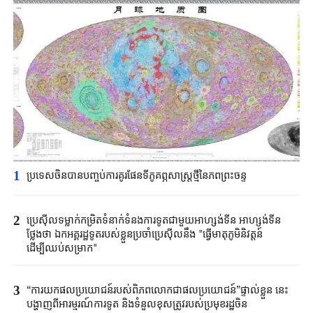
1
ប្រទេសចិនបាន​បញ្ចប់ការគូរផែនទី​ភូគព្ភសាស្ត្រ​ថ្មីនៃភពព្រះចន្ទ​​
2
ប្រេស៊ីល​ទម្លាក់កម្រិត​ទំនាក់ទំនង​ការទូត​ជាមួយអាហ្សង់ទីន ​អាហ្សង់ទីន
ថ្លែងថា ​ឯកអគ្គរដ្ឋទូត​របស់ខ្លួន​ប្រចាំប្រេស៊ីលនឹង​ "​ធ្វើមាតុភូមិនិវត្តន៍​
ដើម្បីឈប់​សម្រាក"​
3
“ការយកផលប្រយោជន៍របស់ពិភពលោកជាផលប្រយោជន៍”ផ្ទាល់ខ្លួន នេះ
បង្ហាញពីអារម្មរណ៍ការទូត និងទំនួលខុសត្រូវរបស់ប្រមុខរដ្ឋចិន