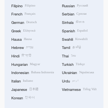
Filipino
Русский
Filipino
Russian
Français
Српски
French
Serbian
Deutsch
සිංහල
German
Sinhala
Ελληνικά
Español
Greek
Spanish
Hausa
Kiswahili
Hausa
Swahili
עברית
தமிழ்
Hebrew
Tamil
हिन्दी
ไทย
Hindi
Thai
Magyar
Türkçe
Hungarian
Turkish
Bahasa Indonesia
Українська
Indonesian
Ukrainian
Italiano
اردو
Italian
Urdu
日本語
Tiếng Việt
Japanese
Vietnamese
한국어
Korean