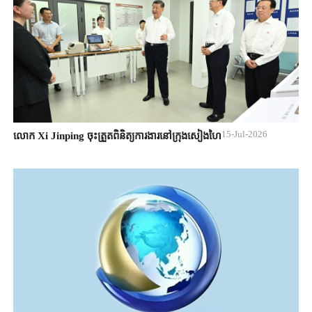
15-Jul-2026
លោក Xi Jinping ចុះត្រួតពិនិត្យការងារនៅក្រុងសៀងហៃ