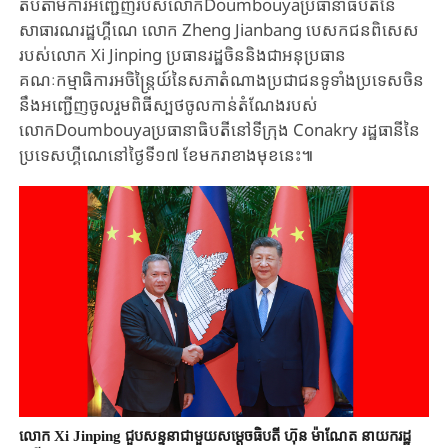
តបតាមការអញ្ជើញរបស់លោកDoumbouyaប្រធានាធិបតីនៃ
សាធារណរដ្ឋហ្គីណេ លោក Zheng Jianbang បេសកជនពិសេស
របស់លោក Xi Jinping ប្រធានរដ្ឋចិននិងជាអនុប្រធាន
គណៈកម្មាធិការអចិន្ត្រៃយ៍នៃសភាតំណាងប្រជាជនទូទាំងប្រទេសចិន
នឹងអញ្ជើញចូលរួមពិធីស្បថចូលកាន់តំណែងរបស់
លោកDoumbouyaប្រធានាធិបតីនៅទីក្រុង Conakry រដ្ឋធានីនៃ
ប្រទេសហ្គីណេនៅថ្ងៃទី១៧ ខែមករាខាងមុខនេះ៕
លោក Xi Jinping ជួបសន្ទនាជាមួយសម្តេចធិបតី ហ៊ុន ម៉ាណែត នាយករដ្ឋ