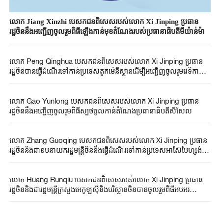
លោក Jiang Xinzhi បេសកជនពិសេសរបស់លោក Xi Jinping ប្រធាន
រដ្ឋចិននឹងអញ្ជើញចូលរួមពិធីឡើងកាន់មុខតំណែងរបស់ប្រធានាធិបតីមីយ៉ាន់ម៉ា
លោក Peng Qinghua បេសកជនពិសេសរបស់លោក Xi Jinping ប្រធាន
រដ្ឋចិនបានធ្វើដំណើរទៅកាន់ប្រទេសតួកម៉េនីស្ថានដើម្បីអញ្ជើញចូលរួមវេទិកាឆ្នាំ
អន្តរជាតិនៃសន្តិភាពនិងទំនុកចិត្ត
លោក Gao Yunlong បេសកជនពិសេសរបស់លោក Xi Jinping ប្រធាន
រដ្ឋចិននឹងអញ្ជើញចូលរួមពិធីស្បថចូលកាន់តំណែង​ប្រធានាធិបតីសីសែល
លោក Zhang Guoqing បេសកជនពិសេសរបស់លោក Xi Jinping ប្រធាន
រដ្ឋចិននិងជាឧបនាយករដ្ឋមន្ត្រីចិននឹងធ្វើដំណើរទៅកាន់ប្រទេសអាស៊ែបៃហ្សង់
ដើម្បីអញ្ជើញចូលរួមកិច្ចប្រជុំកំពូលនៃវេទិកាទីក្រុងពិភពលោកលើកទី ១៣
លោក Huang Runqiu បេសកជនពិសេសរបស់លោក Xi Jinping ប្រធាន
រដ្ឋចិននិងជារដ្ឋមន្ត្រីក្រសួងអេកូឡូស៊ីនិងបរិស្ថានចិនបានចូលរួមពិធីអបអរ
សាទរខួបលើកទី ៥០ នៃថ្ងៃឯករាជ្យរបស់ ប៉ាពួអាស៊ីនូវែលហ្គីណេ