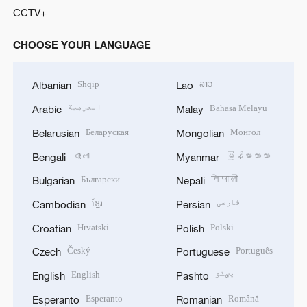
CCTV+
CHOOSE YOUR LANGUAGE
Shqip
ລາວ
Albanian
Lao
العربية
Bahasa Melayu
Arabic
Malay
Беларуская
Монгол
Belarusian
Mongolian
বাংলা
မြန်မာဘာသာ
Bengali
Myanmar
Български
नेपाली
Bulgarian
Nepali
ខ្មែរ
فارسی
Cambodian
Persian
Hrvatski
Polski
Croatian
Polish
Český
Português
Czech
Portuguese
English
پښتو
English
Pashto
Esperanto
Română
Esperanto
Romanian