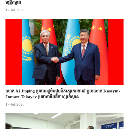
មន្ត្រីកម្ពុជា
17-Jul-2026
លោក Xi Jinping ប្រធានរដ្ឋចិន​ជួបពិភាក្សា​ការងារជាមួយ​លោក Kassym-
Jomart ​Tokayev ​ប្រធានាធិបតី​កាហ្សាក់ស្ថាន​
17-Jul-2026