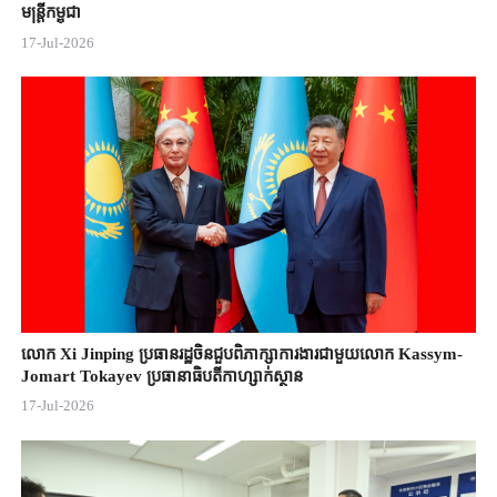
មន្ត្រីកម្ពុជា
17-Jul-2026
លោក Xi Jinping ប្រធានរដ្ឋចិន​ជួបពិភាក្សា​ការងារជាមួយ​លោក Kassym-
Jomart ​Tokayev ​ប្រធានាធិបតី​កាហ្សាក់ស្ថាន​
17-Jul-2026