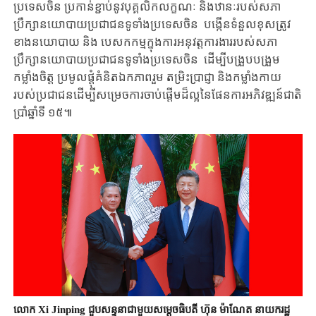
ប្រទេស​ចិន ប្រកាន់ខ្ជាប់នូវបុគ្គលិកលក្ខណៈ និងឋានៈរបស់សភា
ប្រឹក្សានយោបាយប្រជាជនទូទាំងប្រទេស​ចិន បង្កើនទំនួលខុសត្រូវ
ខាងនយោបាយ និង បេសកកម្មក្នុងការអនុវត្តការងាររបស់សភា
ប្រឹក្សានយោបាយប្រជាជនទូទាំងប្រទេស​ចិន ដើម្បីបង្រួបបង្រួម
កម្លាំងចិត្ត ប្រមូលផ្តុំគំនិតឯកភាពរួម តម្រិះប្រាជ្ញា និងកម្លាំងកាយ
របស់ប្រជាជនដើម្បីសម្រេចការចាប់ផ្តើមដ៏ល្អនៃផែនការអភិវឌ្ឍន៍ជាតិ
ប្រាំឆ្នាំទី ១៥៕
លោក Xi Jinping ជួបសន្ទនាជាមួយសម្តេចធិបតី ហ៊ុន ម៉ាណែត នាយករដ្ឋ