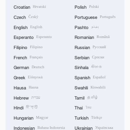
Hrvatski
Polski
Croatian
Polish
Český
Português
Czech
Portuguese
English
پښتو
English
Pashto
Esperanto
Română
Esperanto
Romanian
Filipino
Русский
Filipino
Russian
Français
Српски
French
Serbian
Deutsch
සිංහල
German
Sinhala
Ελληνικά
Español
Greek
Spanish
Hausa
Kiswahili
Hausa
Swahili
עברית
தமிழ்
Hebrew
Tamil
हिन्दी
ไทย
Hindi
Thai
Magyar
Türkçe
Hungarian
Turkish
Bahasa Indonesia
Українська
Indonesian
Ukrainian