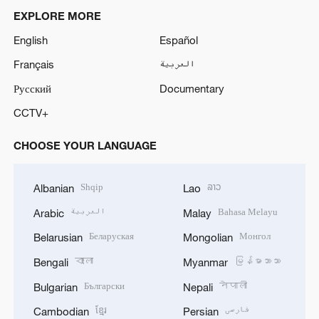
EXPLORE MORE
English
Español
Français
العربية
Русский
Documentary
CCTV+
CHOOSE YOUR LANGUAGE
Shqip
ລາວ
Albanian
Lao
العربية
Bahasa Melayu
Arabic
Malay
Беларуская
Монгол
Belarusian
Mongolian
বাংলা
မြန်မာဘာသာ
Bengali
Myanmar
Български
नेपाली
Bulgarian
Nepali
ខ្មែរ
فارسی
Cambodian
Persian