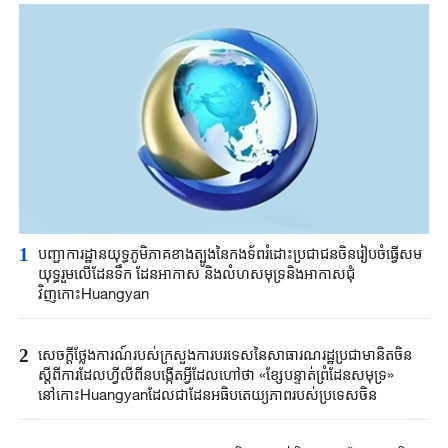
1
បញ្ជាការដ្ឋានយុទ្ធភូមិភាគខាងត្បូងនៃកងទ័ពរំដោះប្រជាជនចិនរៀបចំធ្វើសម
យុទ្ធរួមលើដែនទឹក ដែនអាកាស និងលំហសមុទ្រនិងអាកាសជុំ
វិញកោះHuangyan
2
សេចក្តីថ្លែងការណ៍របស់ក្រសួងការបរទេសនៃសាធារណរដ្ឋប្រជាមានិតចិន
ស្តីពីការដែលហ្វីលីពីនបង្កើតអ្វីដែលហៅថា «ខ្សែបន្ទាត់ព្រំដែនសមុទ្រ»
នៅកោះHuangyanដែលជាដែនអធិបតេយ្យភាពរបស់ប្រទេសចិន