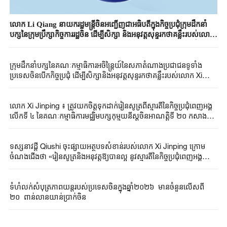
លោក Li Qiang នាយករដ្ឋមន្ត្រីចិនអញ្ជើញជាអធិបតីក្នុងកិច្ចប្រជុំក្រុមដឹកនាំ
បក្សនៃក្រុមប្រឹក្សាកិច្ចការរដ្ឋចិន ដើម្បីសិក្សា និងអនុវត្តសុន្ទរកថាគន្លឹះរបស់លោក
អគ្គលេខាធិការបក្ស Xi Jinping ថ្លែងនៅក្នុងកិច្ចប្រជុំពេញអង្គលើកទីប្រាំ នៃ
គណៈកម្មាធិការត្រួតពិនិត្យវិន័យនៃមជ្ឈិមបក្សកុម្មុយនីស្តចិនអាណត្តិទី ២០ និង
ក្រុមដឹកនាំបក្សនៃគណៈកម្មាធិការអចិន្ត្រៃយ៍នៃសភាតំណាងប្រជាជនទូទាំង
ស្មារតីនៃកិច្ចប្រជុំនេះ
ប្រទេសចិនបើកកិច្ចប្រជុំ ដើម្បីសិក្សានិងអនុវត្តសុន្ទរកថាគន្លឹះរបស់លោក Xi
Jinping អគ្គលេខាធិការនៃគណៈកម្មាធិការមជ្ឈិមបក្សកុម្មុយនីស្តចិនថ្លែងក្នុងកិច្ច
ប្រជុំពេញអង្គលើកទី៥ នៃគណៈកម្មាធិការត្រួតពិនិត្យវិន័យនៃមជ្ឈិមបក្ស
កុម្មុយនីស្តចិនអាណត្តិទី២០ និងស្មារតីនៃកិច្ចប្រជុំនេះ
លោក Xi Jinping ៖ ត្រូវយកចិត្តទុកដាក់រៀនសូត្រពីស្មារតីនៃកិច្ចប្រជុំពេញអង្គ
លើកទី ៤ នៃគណៈកម្មាធិការមជ្ឈិមបក្សកុម្មុយនីស្តចិនអាណត្តិទី ២០ កសាង
កំពង់ផែពាណិជ្ជកម្មសេរីហៃណានប្រកបដោយស្តង់ដាខ្ពស់
ទស្សនាវដ្ដី Qiushi ចុះផ្សាយអត្ថបទសំខាន់របស់លោក Xi Jinping ក្រោម
ចំណងជើងថា «រៀនសូត្រនិងអនុវត្តឱ្យបានល្អ នូវស្មារតីនៃកិច្ចប្រជុំពេញអង្គ
លើកទី ៤ នៃគណៈកម្មាធិការមជ្ឈិមបក្សកុម្មុយនីស្តចិនអាណត្តិទី ២០ »
ទំហំ​​លក់​សំបុត្រ​ភាពយន្ត​របស់​ប្រទេស​ចិនក្នុង​​ឆ្នាំ២០២៦​ មាន​ចំនួន​​លើស​ពី
២០ ពាន់​លាន​យាន់​ប្រាក់​ចិន​