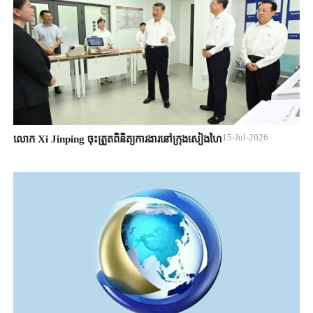
15-Jul-2026
លោក Xi Jinping ចុះត្រួតពិនិត្យការងារនៅក្រុងសៀងហៃ