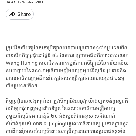
04:41:06 15-Jan-2026
Share
ក្រុម​ដឹកនាំ​បក្ស​នៃ​​សភាប្រឹក្សា​នយោបាយ​ប្រជាជន​ទូទាំងប្រទេសចិន
បានបើកកិច្ចប្រជុំ​នៅ​ថ្ងៃទី ១៤ ខែមករា ក្រោម​អធិបតីភាព​របស់​លោក
Wang Huning សមាជិក​គណៈកម្មាធិការ​អចិន្ត្រៃយ៍​នៃ​ការិយាល័យ​
នយោបាយ​នៃ​គណៈកម្មាធិការ​មជ្ឈិមបក្សកុម្មុយនីស្តចិន ប្រធាន​និង
ជាលេខាធិការ​ក្រុម​ដឹកនាំ​បក្សនៃសភាប្រឹក្សានយោបាយប្រជាជនទូ
ទាំងប្រទេស​ចិន។
កិច្ចប្រជុំបានសង្កត់ធ្ងន់ថា ត្រូវសិក្សានិងអនុវត្តយ៉ាងហ្មត់ចត់នូវស្មារតី
នៃកិច្ចប្រជុំពេញអង្គលើកទីបួន នៃគណៈកម្មាធិការមជ្ឈិមបក្ស
កុម្មុយនីស្តចិនអាណត្តិទី ២០ និងស្មារតីនៃអនុសាសន៍ណែនាំ
សំខាន់ៗរបស់លោក Xi Jinpingអគ្គលេខាធិការបក្ស ប្រកាន់ខ្ជាប់នូវ
ការដឹកនាំរួមរបស់បក្សចំពោះសភាប្រឹក្សានយោបាយប្រជាជនទូទាំង