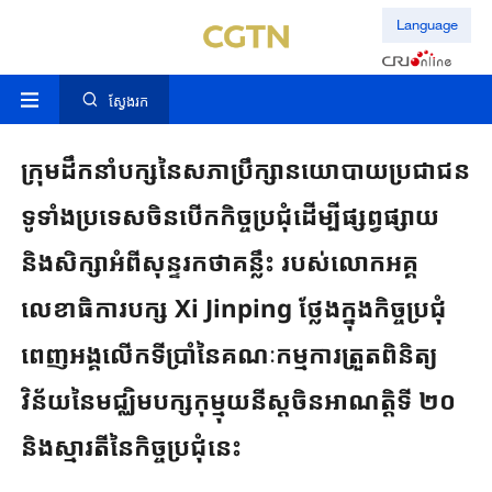
Language
ស្វែងរក
ក្រុម​ដឹកនាំ​បក្ស​នៃសភាប្រឹក្សា​នយោបាយ​ប្រជាជន​
ទូទាំងប្រទេសចិនបើកកិច្ចប្រជុំ​​ដើម្បី​ផ្សព្វផ្សាយ​
និង​សិក្សា​អំពី​សុន្ទរកថា​គន្លឹះ របស់​លោក​អគ្គ
លេខាធិការបក្ស Xi Jinping ថ្លែងក្នុងកិច្ចប្រជុំ​
ពេញអង្គ​លើក​ទី​ប្រាំ​នៃ​គណៈកម្មការ​ត្រួតពិនិត្យ​
វិន័យនៃមជ្ឈិមបក្សកុម្មុយនីស្តចិន​អាណត្តិទី ២០
និងស្មារតីនៃកិច្ចប្រជុំនេះ