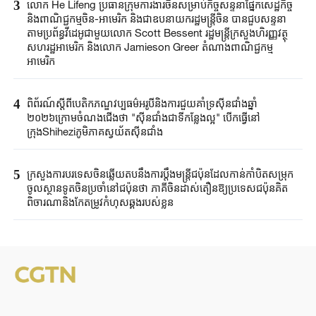
3
លោក He Lifeng ប្រធានក្រុមការងារចិនសម្រាប់កិច្ចសន្ទនាផ្នែកសេដ្ឋកិច្ច
និងពាណិជ្ជកម្មចិន-អាមេរិក និងជាឧបនាយករដ្ឋមន្រ្តីចិន បានជួបសន្ទនា
តាមប្រព័ន្ធវីដេអូជាមួយលោក Scott Bessent រដ្ឋមន្ត្រីក្រសួងហិរញ្ញវត្ថុ
សហរដ្ឋអាមេរិក និងលោក Jamieson Greer តំណាងពាណិជ្ជកម្ម
អាមេរិក
4
ពិព័រណ៍ស្តីពីបេតិកភណ្ឌវប្បធម៌អរូបីនិងការជួយគាំទ្រស៊ីនជាំងឆ្នាំ
២០២៦ក្រោមចំណងជើងថា "ស៊ីនជាំងជាទីកន្លែងល្អ" បើកធ្វើនៅ
ក្រុងShiheziភូមិភាគស្វយ័តស៊ីនជាំង
5
ក្រសួងការបរទេសចិនឆ្លើយតបនឹងការប្តឹងមន្ត្រីជប៉ុនដែលកាន់កាំបិតសម្រុក
ចូលស្ថានទូតចិនប្រចាំនៅជប៉ុនថា ភាគីចិនដាស់តឿនឱ្យប្រទេសជប៉ុនគិត
ពិចារណានិងកែតម្រូវកំហុសឆ្គងរបស់ខ្លួន