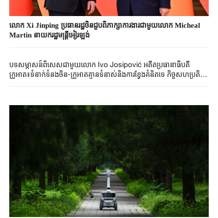
លោក Xi Jinping ប្រធានរដ្ឋចិនជួបពិភាក្សាការងារជាមួយលោក Micheal
Martin នាយករដ្ឋមន្រ្ដីអៀរឡង់
បទសម្ភាសន៍ពិសេសជាមួយលោក Ivo Josipović អតីតប្រធានាធិបតី
ក្រូអាត៖ទំនាក់ទំនងចិន-ក្រូអាតគ្មានទំនាស់និងការខ្វែងគំនិតទេ កិច្ចសហប្រតិបត្តិ
ការទ្វេភាគីត្រូវបានជំរុញទៅមុខប្រកបដោយស្ថិរភាពនិងភាពរលូន!