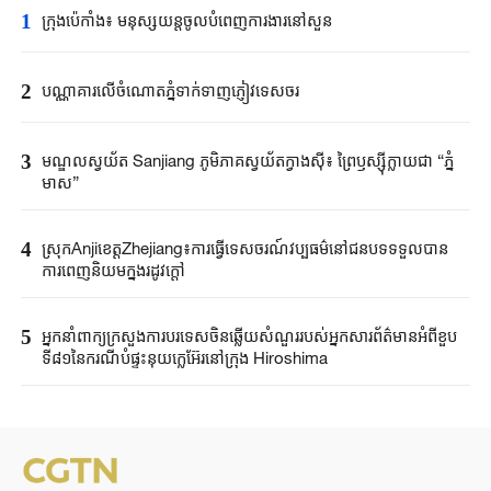
1
ក្រុងប៉េកាំង​៖ មនុស្សយន្ត​ចូលបំពេញ​ការងារនៅសួន​​
2
បណ្ណាគារលើចំណោតភ្នំទាក់ទាញភ្ញៀវទេសចរ
3
មណ្ឌលស្វយ័ត Sanjiang ភូមិភាគស្វយ័តក្វាងស៊ី៖ ព្រៃឫស្ស៊ីក្លាយជា “ភ្នំ
មាស”
4
ស្រុកAnjiខេត្តZhejiang៖ការធ្វើទេសចរណ៍វប្បធម៌នៅជនបទទទួលបាន
ការពេញនិយមក្នុងរដូវក្តៅ
5
អ្នកនាំពាក្យ​ក្រសួងការបរទេស​ចិនឆ្លើយសំណួរ​របស់​អ្នកសារព័ត៌មាន​អំពីខួប​
ទី៨១នៃ​ករណី​បំផ្ទុះនុយក្លេអ៊ែរ​នៅក្រុង ​Hiroshima ​