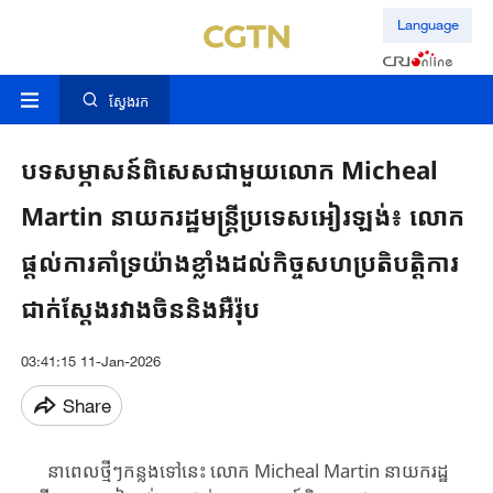
Language
ស្វែងរក
បទសម្ភាសន៍ពិសេសជាមួយលោក Micheal
Martin នាយករដ្ឋមន្ត្រីប្រទេសអៀរឡង់៖ លោក
ផ្តល់ការគាំទ្រយ៉ាងខ្លាំងដល់កិច្ចសហប្រតិបតិ្តការ
ជាក់ស្តែងរវាងចិននិងអឺរ៉ុប
03:41:15 11-Jan-2026
Share
នា​ពេល​ថ្មីៗ​កន្លង​ទៅនេះ ​លោក Micheal Martin នាយក​រដ្ឋ