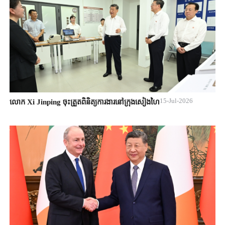
15-Jul-2026
លោក Xi Jinping ចុះត្រួតពិនិត្យការងារនៅក្រុងសៀងហៃ