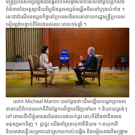
មន្ត្រី​ប្រទេសអៀរឡង់បាន​ផ្តល់​បទសម្ភាសន៍ពិសេសជា​មួយ​អ្នក​សារ
ព័ត៌មាន​នៃ​អគ្គស្ថានីយ​វិទ្យុ​និង​ទូរទស្សន៍មជ្ឈិម​ចិន​នៅក្រុង​ប៉េកាំង ។
នេះជា​ដំណើរ​ទស្សនកិច្ច​នៅប្រទេស​ចិន​របស់​នាយក​រដ្ឋមន្ត្រី​ប្រទេស
អៀរឡង់បន្ទាប់ពីរំលងអស់រយៈពេល១៤ឆ្នាំ ។
លោក Micheal Martin បាន​ថ្លែង​ថា ដើមឡើយបណ្តា​ប្រទេស​
នានា​លើ​ពិភពលោកគឺពឹង​ផ្អែកលើ​គ្នាទៅវិញទៅមក​ ។ និយាយ​ត្រង់ៗ
ទៅ ពោលគឺ​បើ​ខ្ញុំ​មាន​ផលិត​ផល​ចង់លក់​ដូរ នោះ​ក៏រំពឹងថានឹង​មាន​​
មនុស្សមក​ទិញ ។ ​ ដូច្នេះ យើង​គាំទ្រ​ពហុភាគីនិយម​ ។ ពហុភាគី
និយម​ជា​គន្លឹះ​សម្រាប់​ដោះស្រាយ​ការ​ប៉ះទង្គិច និង​ចៀសវាង​ពី​សង្គ្រាម​