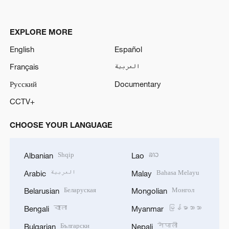
EXPLORE MORE
English
Español
Français
العربية
Русский
Documentary
CCTV+
CHOOSE YOUR LANGUAGE
Shqip
ລາວ
Albanian
Lao
العربية
Bahasa Melayu
Arabic
Malay
Беларуская
Монгол
Belarusian
Mongolian
বাংলা
မြန်မာဘာသာ
Bengali
Myanmar
Български
नेपाली
Bulgarian
Nepali