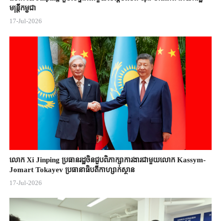
មន្ត្រីកម្ពុជា
17-Jul-2026
លោក Xi Jinping ប្រធានរដ្ឋចិន​ជួបពិភាក្សា​ការងារជាមួយ​លោក Kassym-
Jomart ​Tokayev ​ប្រធានាធិបតី​កាហ្សាក់ស្ថាន​
17-Jul-2026