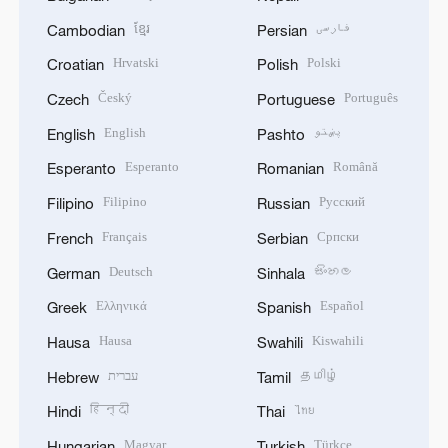
ខ្មែរ
فارسی
Cambodian
Persian
Hrvatski
Polski
Croatian
Polish
Český
Português
Czech
Portuguese
English
پښتو
English
Pashto
Esperanto
Română
Esperanto
Romanian
Filipino
Русский
Filipino
Russian
Français
Српски
French
Serbian
Deutsch
සිංහල
German
Sinhala
Ελληνικά
Español
Greek
Spanish
Hausa
Kiswahili
Hausa
Swahili
עברית
தமிழ்
Hebrew
Tamil
हिन्दी
ไทย
Hindi
Thai
Magyar
Türkçe
Hungarian
Turkish