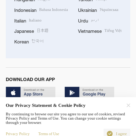
Bahasa Indonesia
Українська
Indonesian
Ukrainian
Italiano
اردو
Italian
Urdu
日本語
Tiếng Việt
Japanese
Vietnamese
한국어
Korean
DOWNLOAD OUR APP
Our Privacy Statement & Cookie Policy
By continuing to browse our site you agree to our use of cookies, revised
Privacy Policy and Terms of Use. You can change your cookie settings
through your browser.
© China Radio International.CRI. All Rights Reserved. 16A
Shijingshan Road, Beijing, China. 100040
Privacy Policy
Terms of Use
I agree