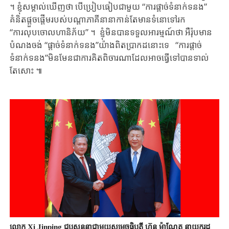
។ ខ្ញុំ​សម្គាល់ឃើញថា បើ​ប្រៀបធៀបជា​មួយ​​ “ការ​ផ្តាច់​ទំនាក់ទនង​”
គំនិ​តផ្តួច​ផ្តើម​របស់​បណ្តាភាគីនានា​កាន់តែមាន​ទំនោ​ទៅរក​
“ការលុបចោលហានិភ័យ” ។ ខ្ញុំ​មិន​បាន​ទទួល​អារម្មណ៍ថា អឺរ៉ុប​មាន
បំណង​ចង់​ “​ផ្តាច់​ទំនាក់ទនង​”យ៉ាង​ពិត​ប្រាកដនោះទេ ​ “ការ​ផ្តាច់​
ទំនាក់ទនង​”មិន​មែនជា​ការ​គិត​ពិចារណា​ដែលអាចធ្វើទៅបានទាល់​
តែសោះ ៕
លោក Xi Jinping ជួបសន្ទនាជាមួយសម្តេចធិបតី ហ៊ុន ម៉ាណែត នាយករដ្ឋ