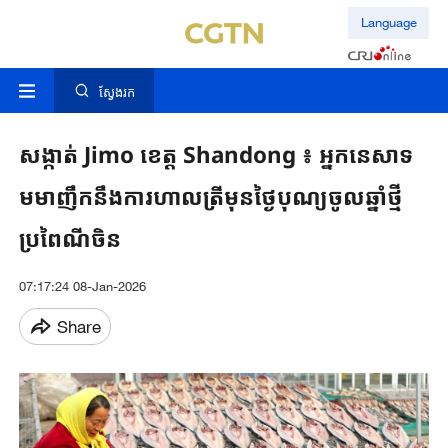
Language
ស្វែងរក
សង្កាត់ Jimo ​ខេត្ត ​Shandong ៖​ ​អ្នកនេសាទ​
មមាញឹក​នឹង​ការហាលត្រី​​មុនថ្ងៃ​បុណ្យចូលឆ្នាំថ្មី​
ប្រពៃណីចិន​
07:17:24 08-Jan-2026
Share