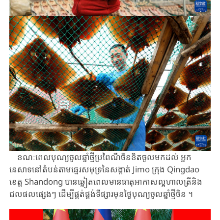
ខណៈពេល​បុណ្យចូលឆ្នាំ​ថ្មីប្រពៃណី​ចិនខិតចូល​មកដល់​ ​អ្នក
នេសាទនៅ​តំបន់តាមឆ្នេរ​សមុទ្រនៃ​សង្កាត់​ Jimo ​ក្រុង Qingdao ​
ខេត្ត ​Shandong ​បាន​​ឆ្លៀត​ពេលមាន​ធាតុអាកាស​ល្អ​ហាលត្រីនិង​
ជលផល​ផ្សេងៗ ​ដើម្បីផ្គត់ផ្គង់​ទីផ្សារ​មុនថ្ងៃ​បុណ្យចូល​ឆ្នាំថ្មីចិន ។