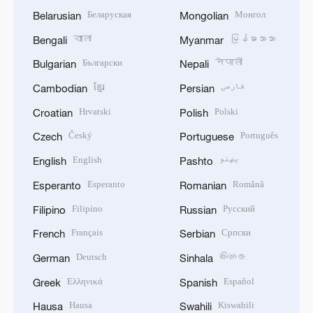
Беларуская
Монгол
Belarusian
Mongolian
বাংলা
မြန်မာဘာသာ
Bengali
Myanmar
Български
नेपाली
Bulgarian
Nepali
ខ្មែរ
فارسی
Cambodian
Persian
Hrvatski
Polski
Croatian
Polish
Český
Português
Czech
Portuguese
English
پښتو
English
Pashto
Esperanto
Română
Esperanto
Romanian
Filipino
Русский
Filipino
Russian
Français
Српски
French
Serbian
Deutsch
සිංහල
German
Sinhala
Ελληνικά
Español
Greek
Spanish
Hausa
Kiswahili
Hausa
Swahili