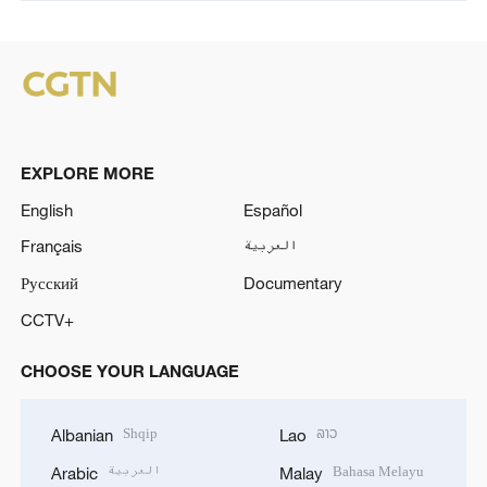
EXPLORE MORE
English
Español
Français
العربية
Русский
Documentary
CCTV+
CHOOSE YOUR LANGUAGE
Shqip
ລາວ
Albanian
Lao
العربية
Bahasa Melayu
Arabic
Malay