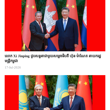
លោក Xi Jinping ជួបសន្ទនាជាមួយសម្តេចធិបតី ហ៊ុន ម៉ាណែត នាយករដ្ឋ
មន្ត្រីកម្ពុជា
17-Jul-2026