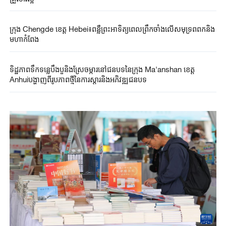
ក្រុង Chengde ​ខេត្ត Hebei​៖​ពន្លឺ​ព្រះអាទិត្យ​ពេល​ព្រឹក​ចាំងលើ​សមុទ្រ​ពពក​និង​
មហាកំពែង​
ទិដ្ឋភាពទឹកទន្លេបឹងបួនិងស្រែចម្ការនៅជនបទនៃក្រុង Ma'anshan ​ខេត្ត
Anhuiបង្ហាញពី​រូបភាព​ថ្មី​នៃ​ការ​ស្តារនិងអភិវឌ្ឍ​​ជនបទ