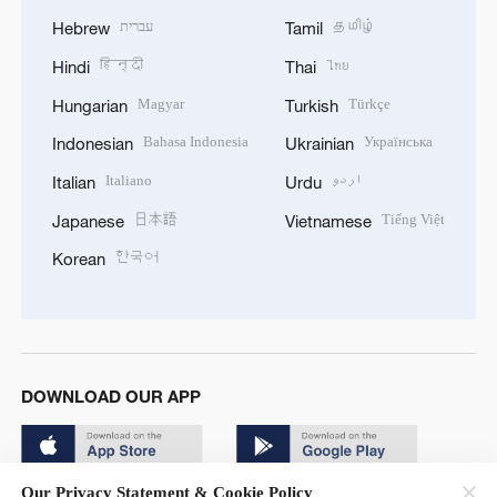
עברית
தமிழ்
Hebrew
Tamil
हिन्दी
ไทย
Hindi
Thai
Magyar
Türkçe
Hungarian
Turkish
Bahasa Indonesia
Українська
Indonesian
Ukrainian
Italiano
اردو
Italian
Urdu
日本語
Tiếng Việt
Japanese
Vietnamese
한국어
Korean
DOWNLOAD OUR APP
Our Privacy Statement & Cookie Policy