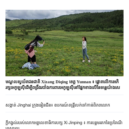
មណ្ឌល​ស្វយ័ត​ជនជាតិ ​Xizang ​Diqing ​ខេត្ត Yunnan ៖​ ផ្តោតលើ​ការអភិ
រក្ស​អេកូឡូស៊ី​ដើម្បី​ពង្រឹង​របាំងការពារ​អេកូឡូស៊ី​នៅផ្នែក​ខាងលើនៃ​ទន្លេយ៉ាងសេ​
សង្កាត់ Jinghai ក្រុងធៀនជីន៖ ឧបករណ៍តន្ត្រីលក់ទៅកាន់ពិភពលោក
ក្តីកង្វល់របស់លោកអគ្គលេខាធិការបក្ស​ Xi Jinping ៖​ ការបន្តមរតកនៃប្រពៃណី
គ្រួសារល្អ