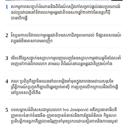
1
សកម្មភាពសបា្តហ៍អំណាននិងពិព័រណ៍សៀវភៅសម្រាប់ផ្តល់ផលប្រយោជន៍
ដល់ប្រជាជននៅទិវាពលកម្មអន្តរជាតិ១ឧសភាឆ្នាំ២០២៦នៃខេត្តហឺប៉ី
បានបើកធ្វើ
2
វិស្សមកាលទិវាពលកម្មអន្តរជាតិ១ឧសភាជិតចូលមកដល់ ទីផ្សារទេសចរណ៍
វប្បធម៌ចិនមានភាពមមាញឹក
3
មើលពីខ្សែសង្វាក់ឧស្សាហកម្មពេញលេញនៃឧស្សាហកម្មរថយន្តចិនដែលនាំ
ចេញទៅកាន់ពិភពលោក តាមរយៈពិព័រណ៍រថយន្តអន្តរជាតិក្រុងប៉េកាំង
4
គណៈប្រតិភូកីឡាចិនឈរនៅលេខរៀងនាំមុខក្នុងតារាងមេដាយសរុបនៃ
ព្រឹត្តិការណ៍ប្រកួតកីឡាលើឆ្នេរខ្សាច់អាស៊ី ការប្រកួតលើកក្រោយនឹងបើកធ្វើ
នៅប្រទេសហ្វីលីពីន
5
បទសម្ភាសន៍ពិសេសជាមួយលោក Ivo Josipović អតីតប្រធានាធិបតី
ក្រូអាត៖ទំនាក់ទំនងចិន-ក្រូអាតគ្មានទំនាស់និងការខ្វែងគំនិតទេ កិច្ចសហ
ប្រតិបត្តិការទ្វេភាគីត្រូវបានជំរុញទៅមុខប្រកបដោយស្ថិរភាពនិងភាពរលូន!