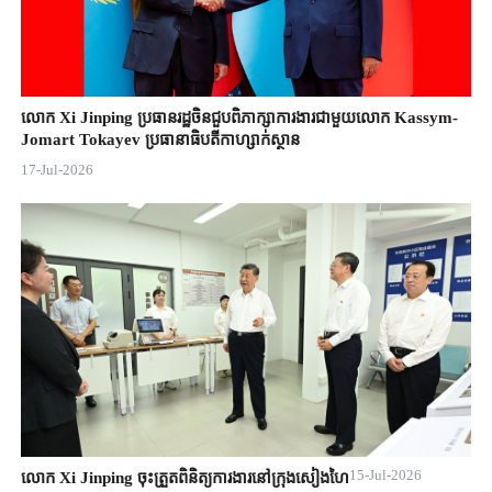
លោក Xi Jinping ប្រធានរដ្ឋចិន​ជួបពិភាក្សា​ការងារជាមួយ​លោក Kassym-
Jomart ​Tokayev ​ប្រធានាធិបតី​កាហ្សាក់ស្ថាន​
17-Jul-2026
15-Jul-2026
លោក Xi Jinping ចុះត្រួតពិនិត្យការងារនៅក្រុងសៀងហៃ