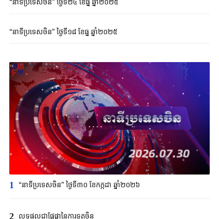
“នាទីប្រទេសចិន” ថ្ងៃទី២៤ ខែធ្នូ ឆ្នាំ២០២៥
“នាទីប្រទេសចិន” ថ្ងៃទី១៨ ខែធ្នូ ឆ្នាំ២០២៥
1
“នាទីប្រទេសចិន” ថ្ងៃទី៣០ ខែកក្កដា ឆ្នាំ២០២៦
2
លទ្ធផលជាផ្លែផ្កានៃការទូតចិន