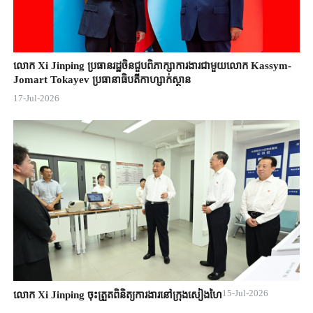
លោក Xi Jinping ប្រធានរដ្ឋចិន​ជួបពិភាក្សា​ការងារជាមួយ​លោក Kassym-
Jomart ​Tokayev ​ប្រធានាធិបតី​កាហ្សាក់ស្ថាន​
17-Jul-2026
15-Jul-2026
លោក Xi Jinping ចុះត្រួតពិនិត្យការងារនៅក្រុងសៀងហៃ