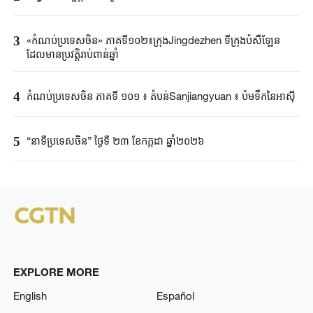
3
«កំណប់ប្រទេសចិន» ភាគទី១០២៖ក្រុងJingdezhen ទីក្រុងប៉សឺឡែន
ដែលមានប្រវត្តិរាប់ពាន់ឆ្នាំ
4
កំណប់ប្រទេសចិន ភាគទី ១០១ ៖ តំបន់Sanjiangyuan ៖ ប៉មទឹកនៃអាស៊ី
5
“នាទីប្រទេសចិន” ថ្ងៃទី ២៣ ខែកក្កដា ឆ្នាំ២០២៦
EXPLORE MORE
English
Español