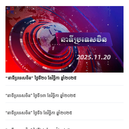
“នាទីប្រទេសចិន” ថ្ងៃទី២០ ខែវិច្ឆិកា ឆ្នាំ២០២៥
“នាទីប្រទេសចិន” ថ្ងៃទី១៣ ខែវិច្ឆិកា ឆ្នាំ២០២៥
“នាទីប្រទេសចិន” ថ្ងៃទី៦ ខែវិច្ឆិកា ឆ្នាំ២០២៥