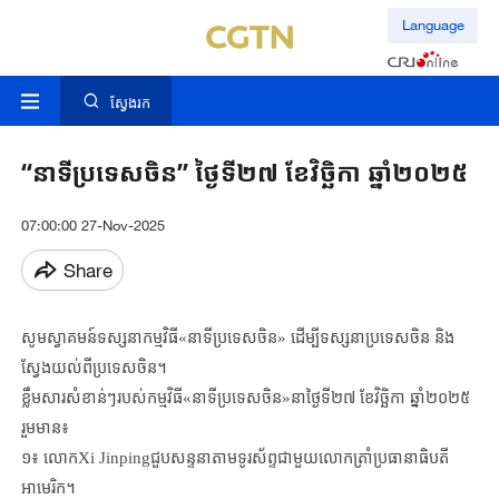
Language
ស្វែងរក
“នាទីប្រទេសចិន” ថ្ងៃទី២៧ ខែវិច្ឆិកា ឆ្នាំ២០២៥
07:00:00 27-Nov-2025
Share
សូមស្វាគមន៍ទស្សនាកម្មវិធី
«
នាទីប្រទេសចិន
»
ដើម្បីទស្សនាប្រទេសចិន និង
ស្វែងយល់ពីប្រទេសចិន។
ខ្លឹមសារសំខាន់ៗរបស់កម្មវិធី
«
នាទីប្រទេសចិន
»
នាថ្ងៃទី២៧ ខែវិច្ឆិកា
ឆ្នាំ២០២៥
រួមមាន៖
១៖ លោក
Xi Jinping
ជួបសន្ទនាតាមទូរស័ព្ទជាមួយលោកត្រាំប្រធានាធិបតី
អាមេរិក។