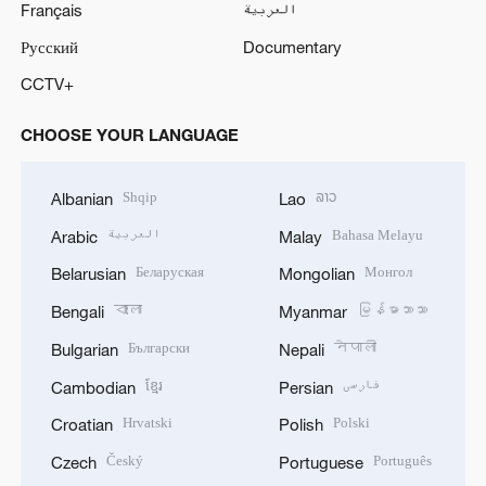
Français
العربية
Русский
Documentary
CCTV+
CHOOSE YOUR LANGUAGE
Shqip
ລາວ
Albanian
Lao
العربية
Bahasa Melayu
Arabic
Malay
Беларуская
Монгол
Belarusian
Mongolian
বাংলা
မြန်မာဘာသာ
Bengali
Myanmar
Български
नेपाली
Bulgarian
Nepali
ខ្មែរ
فارسی
Cambodian
Persian
Hrvatski
Polski
Croatian
Polish
Český
Português
Czech
Portuguese