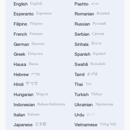
English
پښتو
English
Pashto
Esperanto
Română
Esperanto
Romanian
Filipino
Русский
Filipino
Russian
Français
Српски
French
Serbian
Deutsch
සිංහල
German
Sinhala
Ελληνικά
Español
Greek
Spanish
Hausa
Kiswahili
Hausa
Swahili
עברית
தமிழ்
Hebrew
Tamil
हिन्दी
ไทย
Hindi
Thai
Magyar
Türkçe
Hungarian
Turkish
Bahasa Indonesia
Українська
Indonesian
Ukrainian
Italiano
اردو
Italian
Urdu
日本語
Tiếng Việt
Japanese
Vietnamese