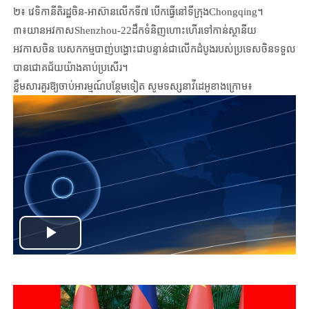
២៖ វេទិកានីតិរដ្ឋចិន-អាស៊ានលើកទី៧ បើកធ្វើនៅទីក្រុង
Chongqing
។
៣៖យានអវកាស
Shenzhou-
22ដឹកទំនិញហោះហើរទៅកាន់ស្ថានីយ
អវកាសចិន បេសកកម្មបាញ់បង្ហោះជាបន្ទាន់ជាលើកដំបូងរបស់ប្រទេសចិនទទួល
បានជោគជ័យយ៉ាងគាប់ប្រសើរ។
ខ្លឹមសារគួរឱ្យចាប់អារម្មណ៍បន្ថែមទៀត សូមទស្សនាវីដេអូខាងក្រោម៖
Play
Video