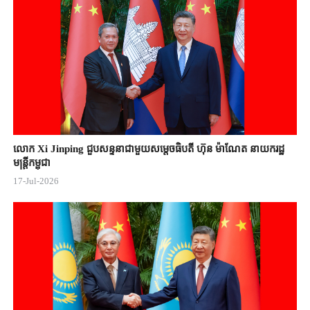
លោក Xi Jinping ជួបសន្ទនាជាមួយសម្តេចធិបតី ហ៊ុន ម៉ាណែត នាយករដ្ឋ
មន្ត្រីកម្ពុជា
17-Jul-2026