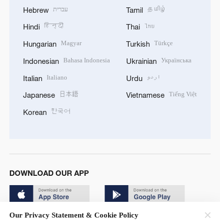
עברית
தமிழ்
Hebrew
Tamil
हिन्दी
ไทย
Hindi
Thai
Magyar
Türkçe
Hungarian
Turkish
Bahasa Indonesia
Українська
Indonesian
Ukrainian
Italiano
اردو
Italian
Urdu
日本語
Tiếng Việt
Japanese
Vietnamese
한국어
Korean
DOWNLOAD OUR APP
Our Privacy Statement & Cookie Policy