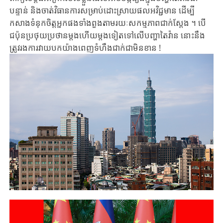
បន្ទាន់
និង​ចាត់វិធានការសម្រាប់ដោះស្រាយ​​
ផល
​អវិជ្ជមាន
ដើម្បី
កសាងទំនុកចិត្ត
អ្នក​ផងទាំងពួង
តាមរយៈ
សកម្មភាពជាក់ស្តែង
។ បើ​
ជប៉ុនប្រថុយប្រថានម្តងហើយម្តងទៀត
ទៅលើបញ្ហាតៃវ៉ាន
នោះ
នឹង
ត្រូវ
រង​ការ​​
វាយបកយ៉ាងពេញទំហឹងជាក់ជាមិនខាន !