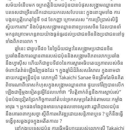
សម័យ​ទំនើប​មក​ ចក្រពត្តិនិយមជប៉ុនបាន​បំផុស​សង្គ្រាម​ឈ្លានពាន
បរទេស​​ជាច្រើន​លើក​ដោយ​យក​​លេស​បែប​នេះ ក្នុង​នោះ​រួម​ទាំង
ការ
បង្ក​ឧប្បត្តិហេតុថ្ងៃទី ១៨ ខែកញ្ញា ក្រោម​លេស “ការ​ប្រើប្រាស់សិទ្ធិ​​
ស្វ័យការពារ​” និង​បំផុស​សង្គ្រាម​ឈ្លានពាន​ប្រទេស​ចិន​ ដែល​បាន​នាំ​
មកនូវ​គ្រោះ​មហន្តរាយយ៉ាង​ធ្ងន់​ធ្ងរ​ដល់​ប្រជាជន​ចិន​និង​ប្រជាជន​នៅទូ
ទាំង​ពិភពលោក ។
ឆ្នាំ​នេះ ជា​ខួបទី៨០ នៃថ្ងៃជ័យជម្នះនៃសង្គ្រាមប្រជាជនចិន
ប្រឆាំងនឹងការឈ្លានពានរបស់ជប៉ុននិងសង្គ្រាមពិភពលោកប្រឆាំង
នឹងហ្វាស៊ីស ហើយ​ក៏ជា​ខួប​ទី​៨០​នៃ​ការស្តារអធិបតេយ្យភាពរបស់ចិន
ចំពោះតៃវ៉ាន់ឡើងវិញផង​ដែរ ។ ក្នុង​ឆ្នាំ​ដ៏
ដ៏វិសេសវិសាល ក្នុ​ង​នាម​ជា​
នាយក​រដ្ឋមន្ត្រីជប៉ុន លោកស្រី
Takaichi Sanae មិន​ត្រឹមតែ​មិន​គិត
ពិចារណា​ពី​​ទោស​កំហុសក្នុង​សង្គ្រាម​ឈ្លានពាន​ ផ្ទុយទៅវិញ​បាន​លើក​
ឡើង​ជា​ថ្មីម្តងទៀត​នូវ​អ្វីដែលហៅថា “វិបត្តិពាក់ព័ន្ធនឹងការស្លាប់រស់”
ប៉ុនប៉ង​ជ្រៀតជ្រែកកិច្ច​ការ​នៅតំ
ប
ន់​ច្រកសមុទ្រតៃវ៉ាន់តាមរយៈកម្លាំង​
អាវុធ
។ អ្នក​ផង​ទាំង​ពួង​មានហេតុផល​​ចោទ​សួរ​ថា រដ្ឋាភិបាល​ជប៉ុន​
នឹង​គោរព​ពាក្យ​
សច្ចា
ស្តីពី​កា​រអភិវឌ្ឍ​ដោយ​សន្តិភាព​ឬទេ ? ឬក៏នឹង​ធ្វើ​
ទង្វើ​ខុស​ឆ្គង​ដូច​
ក្នុង
អ
តីតកា
ល​ ?
នៅ
ក្នុង​​
ប្រទេស
ជប៉ុន​
ការធ្វើអធិប្បាយរបស់
លោកស្រី Takaichi