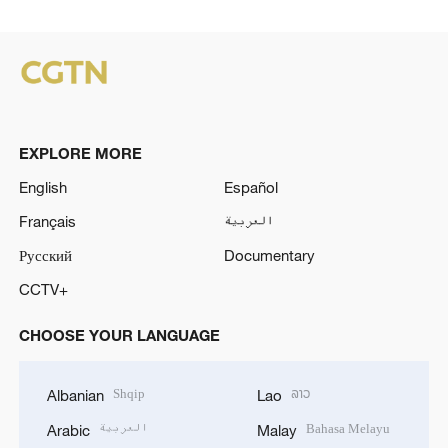
EXPLORE MORE
English
Español
Français
العربية
Русский
Documentary
CCTV+
CHOOSE YOUR LANGUAGE
Shqip
ລາວ
Albanian
Lao
العربية
Bahasa Melayu
Arabic
Malay