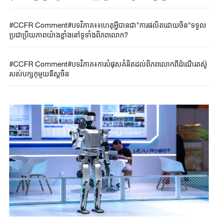
#CCFR Comment#បទវិភាគ៖៖ហេតុអ្វីបានជា"ការផលិតដោយចិន"ទទួល
ប្រជាប្រិយភាពយ៉ាងខ្លាំងនៅទូទាំងពិភពលោក?
#CCFR Comment#បទវិភាគ៖ការបំផុសគំនិតដល់ពិភពលោកពីដំណើរតស៊ូ
របស់បក្សកុម្មុយនីស្តចិន