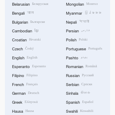
Беларуская
Монгол
Belarusian
Mongolian
বাংলা
မြန်မာဘာသာ
Bengali
Myanmar
Български
नेपाली
Bulgarian
Nepali
ខ្មែរ
فارسی
Cambodian
Persian
Hrvatski
Polski
Croatian
Polish
Český
Português
Czech
Portuguese
English
پښتو
English
Pashto
Esperanto
Română
Esperanto
Romanian
Filipino
Русский
Filipino
Russian
Français
Српски
French
Serbian
Deutsch
සිංහල
German
Sinhala
Ελληνικά
Español
Greek
Spanish
Hausa
Kiswahili
Hausa
Swahili