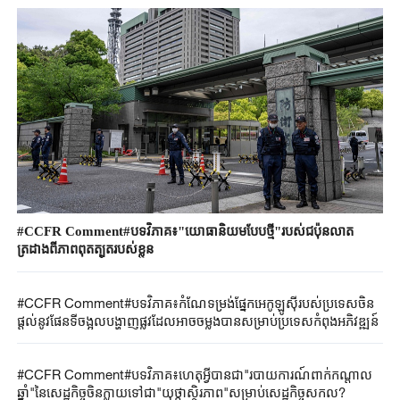
#CCFR Comment#បទវិភាគ៖"យោធានិយមបែបថ្មី"របស់ជប៉ុនលាត
ត្រដាងពីភាពពុតត្បុតរបស់ខ្លួន
#CCFR Comment#បទវិភាគ៖កំណែទម្រង់ផ្នែកអេកូឡូស៊ីរបស់ប្រទេសចិន
ផ្តល់នូវផែនទីចង្អុលបង្ហាញផ្លូវដែលអាចចម្លងបានសម្រាប់ប្រទេសកំពុងអភិវឌ្ឍន៍
#CCFR Comment#បទវិភាគ៖ហេតុអ្វីបានជា"របាយការណ៍ពាក់កណ្តាល
ឆ្នាំ"នៃសេដ្ឋកិច្ចចិនក្លាយទៅជា"យុថ្កាស្ថិរភាព"សម្រាប់សេដ្ឋកិច្ចសកល?