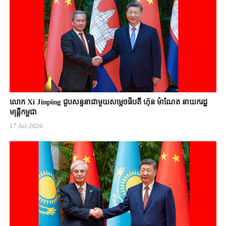
លោក Xi Jinping ជួបសន្ទនាជាមួយសម្តេចធិបតី ហ៊ុន ម៉ាណែត នាយករដ្ឋ
មន្ត្រីកម្ពុជា
17-Jul-2026