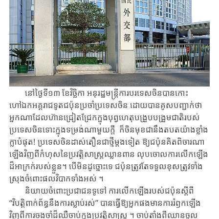
នៅថ្ងៃទី​១៣ ខែ​វិច្ឆិកា អនុរដ្ឋមន្ត្រីការបរទេសចិនបានកោះ​
ហៅឯកអគ្គរាជទូតជប៉ុនប្រចាំប្រទេសចិន ដោយ​បាន​គូសបញ្ជាក់ថា
អ្នកណាដែលហ៊ានជ្រៀតជ្រែកក្នុងបុព្វហេតុបង្រួបបង្រួមជាតិរបស់
ប្រទេសចិនទោះ
ក្នុង
ទម្រង់ណាមួយក្តី ក៏ចិនមុខជានឹងតបតយ៉ាងខ្លាំង
ក្លាបំផុត! ប្រទេស​ចិន​ដាស់តឿន​ជា​ថ្មី​ម្តង​ទៀត ឱ្យ​ជប៉ុន​គិតពិចារណា
ឡើងវិញពីកំហុសនៃប្រវត្តិសាស្ត្រឈ្លានពាន
លុបចោលការ
លើកឡើង
ដ៏អាក្រក់របស់ខ្លួន។ បើមិនដូច្នោះទេ ជប៉ុនត្រូវតែទទួលខុសត្រូវទាំង
ស្រុងចំពោះផលវិបាកទាំងអស់ ។
និយាយ​ចំពោះប្រជាជន
ទូទៅ
ការ​លើក​ឡើង​របស់ជប៉ុន​ស្តីពី
“វិបត្តិពាក់ព័ន្ធនឹងការស្លាប់​​​រស់” បាន​ធ្វើ​ឱ្យអ្នក​ផង
មាន
ការរំឭកឡើង​
វិញពីការ​ចងចាំ​​ដ៏​ឈឺចាប់ក្នុងប្រវត្តិសាស្ត្រ ។
ចាប់
តាំង​ពី
ឈាន
​ចូល