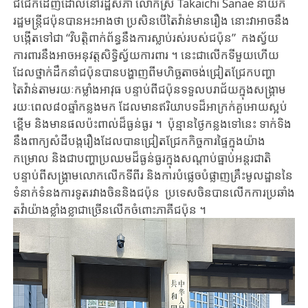
ជជែកដេញដោលនៅរដ្ឋសភា ​លោកស្រី Takaichi Sanae នាយក​
រដ្ឋមន្ត្រី​ជប៉ុន​បានអះអាងថា ប្រសិនបើ​តៃវ៉ាន់មានរឿង នោះវាអាចនឹង
បង្កើ
ត
ទៅ
ជា “វិបត្តិពាក់ព័ន្ធនឹងការស្លាប់រស់របស់ជប៉ុន” កងស្វ័យ​
ការពារនឹង​អាច
អនុវត្ត
សិទ្ធិ​ស្វ័យការពារ ។ នេះជា​លើក​ទីមួយ​ហើយ​
ដែល​
ថ្នាក់
ដឹក​នាំ​ជប៉ុន​បាន​បង្ហាញពីមហិច្ឆតាចង់​ជ្រៀត​ជ្រែក​បញ្ហា​
តៃវ៉ាន់តាម​រយៈកម្លាំងអាវុធ​​ បន្ទាប់ពី​ជប៉ុន​ទទួល​បរាជ័យ​ក្នុង​សង្គ្រាម​
រយៈពេល​៨០ឆ្នាំកន្លងមក​
ដែល
មាន
ឥរិយាបទ
ដ៏
អាក្រ
ក់​
គួ
អោយ
ស្អប់
ខ្ពើម
និង
មាន
ផលប៉ះពាល់
ដ៏ធ្
ងន់ធ្ង
រ
។ ប៉ុន្មានថ្ងៃកន្លង​ទៅនេះ ទាក់ទិង
នឹង​ពាក្យ​សំដី​បង្ករឿង​ដែល​បាន​ជ្រៀតជ្រែក​កិច្ច​ការ​ផ្ទៃក្នុង​យ៉ាង​
កម្រោល​ និង​
ជាបញ្ហាប្រឈមដ៏ធ្ងន់ធ្ងរ
ក្នុង​សណ្តាប់ធ្នាប់​អន្តរជាតិ​
បន្ទាប់ពីសង្គ្រាម​លោក​លើកទីពីរ និង
ការ
បំផ្លេច
បំផ្លាញ
គ្រឹះ
​មូលដ្ឋាន​
នៃ
ទំនាក់ទំនង​
ការទូត
រវាង​ចិន​និង​ជប៉ុន ប្រទេសចិន​បាន​លើក​ការ​ប្រឆាំង​
តវ៉ា​យ៉ាង
ខ្លាំងខ្លា
ជា​ច្រើន​លើក​ចំពោះ​ភាគីជប៉ុន​ ។