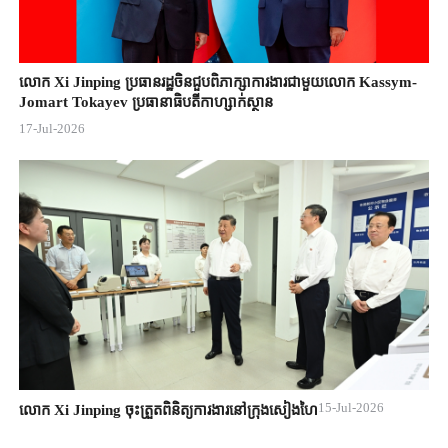
លោក Xi Jinping ប្រធានរដ្ឋចិន​ជួបពិភាក្សា​ការងារជាមួយ​លោក Kassym-
Jomart ​Tokayev ​ប្រធានាធិបតី​កាហ្សាក់ស្ថាន​
17-Jul-2026
15-Jul-2026
លោក Xi Jinping ចុះត្រួតពិនិត្យការងារនៅក្រុងសៀងហៃ