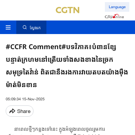
Language
ស្វែងរក
#CCFR Comment#បទវិភាគ៖បំពានខ្សែ
បន្ទាត់ក្រហមនៅត្រើយទាំងសងខាងនៃច្រក
សមុទ្រតៃវ៉ាន់ ពិតជានឹងរងការវាយតបតយ៉ាងម៉ឺង
ម៉ាត់មិនខាន
05:09:34 15-Nov-2025
Share
នា​ពេល​ថ្មីៗ​កន្លង​ទៅនេះ
ក្នុងអំឡុងពេលចូល
រួមការ