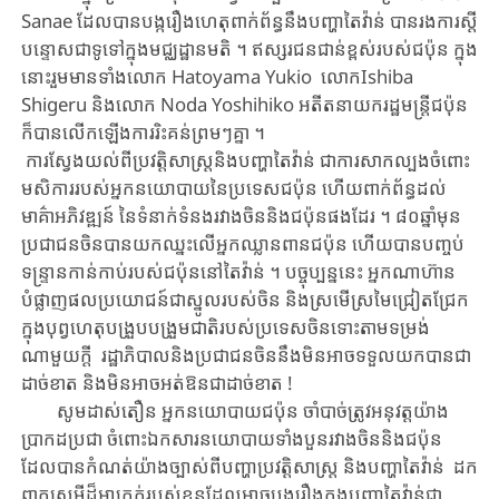
Sanae ដែល​បាន​បង្ករឿង​ហេតុពាក់ព័ន្ធនឹង​បញ្ហា​តៃវ៉ាន់
បាន
​រង​ការ​ស្តី
បន្ទោស​ជា​ទូទៅក្នុង​មជ្ឈដ្ឋានមតិ​ ។ ឥស្សរជន​
ជាន់ខ្ពស់របស់
ជប៉ុន​ ក្នុ​ង
នោះ​រួម​មាន​ទាំង​លោក Hatoyama Yukio ​​លោកIshiba
Shigeru និង​លោក Noda Yoshihiko អតីត​នាយក​រដ្ឋមន្ត្រីជប៉ុន
ក៏បាន​លើក​ឡើង​ការ​រិះគន់​ព្រម​ៗគ្នា ។
ការ
ស្វែងយល់
ពី
ប្រវត្តិសាស្រ្ត​និង​បញ្ហា​តៃវ៉ាន់ ជា​ការ​សាកល្បង​ចំពោះ
មសិការ
របស់​
អ្នកនយោបាយ
នៃប្រទេស​​ជប៉ុន​ ហើយ​ពាក់ព័ន្ធ​ដល់​
មា
គ
អភិវឌ្ឍន៍
​នៃ​ទំនាក់ទំនង​រវាង​ចិននិង​ជប៉ុន​
ផងដែរ
។ ៨០ឆ្នាំ​មុន​
ប្រជាជន​ចិន​បាន​យក​ឈ្នះ​លើអ្នក​ឈ្លានពាន​ជប៉ុន​ ហើយ​បាន​បញ្ចប់​
ទន្ទ្រានកាន់កាប់របស់​ជប៉ុន​នៅតៃវ៉ាន់ ។ បច្ចុប្បន្ន​នេះ អ្នក​ណាហ៊ាន​
បំផ្លាញ​ផលប្រយោជន៍ជាស្នូល​របស់ចិន​ និង​​ស្រមើស្រមៃជ្រៀតជ្រែក
ក្នុងបុព្វហេតុបង្រួបបង្រួមជាតិរបស់ប្រទេសចិនទោះតាមទម្រង់
ណាមួយក្តី រដ្ឋាភិបាល​និង​ប្រជាជន​ចិននឹង​​មិន​អាច​ទទួល​យក​បាន​ជា​
ដាច់ខាត និង​មិន
អាច
​អត់ឱន​ជា​ដាច់ខាត !
សូម​ដាស់តឿន​
អ្នកនយោបាយ
​ជប៉ុន​ ចាំបាច់ត្រូវ​
អនុវត្តយ៉ាង
ប្រាកដប្រជា
ចំពោះ
ឯកសារ
នយោបាយទាំងបួនរវាងចិន​និងជប៉ុន
ដែលបានកំណត់
យ៉ាង
ច្បាស់ពី
បញ្ហាប្រវត្តិសាស្ត្រ
និងបញ្ហាតៃវ៉ាន់
ដក
ពាក្យសម្តីដ៏អាក្រក់របស់ខ្លួនដែល​
អាច
បង្ករឿងក្នុង​បញ្ហា​​តៃវ៉ាន់
ជា