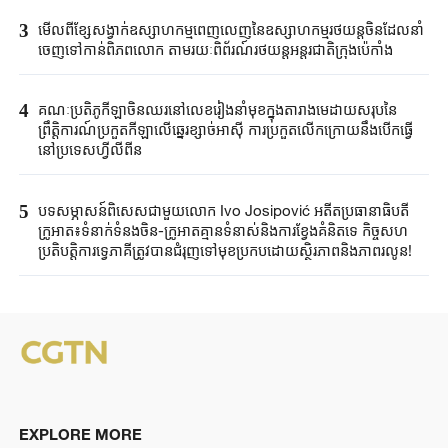
3
មើលពីខ្សែសង្វាក់ឧស្សាហកម្មពេញលេញនៃឧស្សាហកម្មរថយន្តចិនដែលនាំ
ចេញទៅកាន់ពិភពលោក តាមរយៈពិព័រណ៍រថយន្តអន្តរជាតិក្រុងប៉េកាំង
4
គណៈប្រតិភូកីឡាចិនឈរនៅលេខរៀងនាំមុខក្នុងតារាងមេដាយសរុបនៃ
ព្រឹត្តិការណ៍ប្រកួតកីឡាលើឆ្នេរខ្សាច់អាស៊ី ការប្រកួតលើកក្រោយនឹងបើកធ្វើ
នៅប្រទេសហ្វីលីពីន
5
បទសម្ភាសន៍ពិសេសជាមួយលោក Ivo Josipović អតីតប្រធានាធិបតី
ក្រូអាត៖ទំនាក់ទំនងចិន-ក្រូអាតគ្មានទំនាស់និងការខ្វែងគំនិតទេ កិច្ចសហ
ប្រតិបត្តិការទ្វេភាគីត្រូវបានជំរុញទៅមុខប្រកបដោយស្ថិរភាពនិងភាពរលូន!
EXPLORE MORE