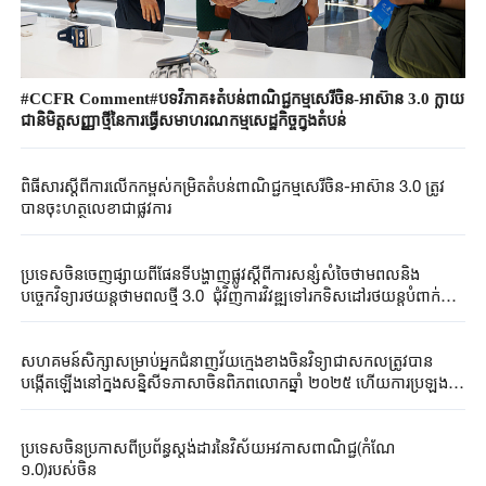
#CCFR Comment#បទវិភាគ៖តំបន់ពាណិជ្ជកម្មសេរីចិន-អាស៊ាន 3.0 ក្លាយ
ជានិមិត្តសញ្ញាថ្មីនៃការធ្វើសមាហរណកម្មសេដ្ឋកិច្ចក្នុងតំបន់
ពិធីសារស្តីពីការលើកកម្ពស់កម្រិតតំបន់ពាណិជ្ជកម្មសេរីចិន-អាស៊ាន 3.0 ត្រូវ
បានចុះហត្ថលេខាជាផ្លូវការ
ប្រទេស​ចិ​នចេញ​ផ្សាយ​ពី​ផែនទី​បង្ហាញ​ផ្លូវ​ស្តីពី​ការសន្សំសំចៃថាមពលនិង
បច្ចេកវិទ្យា​រថយន្តថាមពលថ្មី 3.0 ជុំ​វិញការ​វិវឌ្ឍ​ទៅ​រក​ទិ​សដៅរថយន្តបំពាក់​​
បណ្តាញ​អ៊ី​ធើ​ណេត​​វៃ​ឆ្លាត
សហគមន៍សិក្សាសម្រាប់អ្នកជំនាញវ័យក្មេងខាងចិនវិទ្យាជាសកលត្រូវបាន
បង្កើតឡើងនៅក្នុងសន្និសីទភាសាចិនពិភពលោកឆ្នាំ ២០២៥ ហើយការប្រឡង
កម្រិតភាសាចិន HSK 3.0 ត្រូវបានចេញផ្សាយ
ប្រទេសចិនប្រកាសពីប្រព័ន្ធស្តង់ដារនៃវិស័យអវកាសពាណិជ្ជ(កំណែ
១.0)របស់ចិន