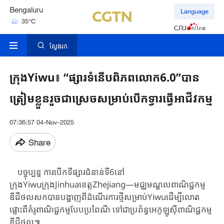
Bengaluru
Language
35°C
Hyderabad
42°C
ស្វែងរក
ក្រុងYiwu៖ “ផ្សារទំនើបពិភពលោក6.0”បាន
ត្រៀមខ្លួនរួចជាស្រេចសម្រាប់បើកទ្វារធ្វើអាជីវកម្ម
07:36:57 04-Nov-2025
Share
បច្ចុប្បន្ន ​ការបើកទីផ្សារជំនាន់ទី6នៅ
ក្រុងYiwuក្រុងJinhuaខេត្តZhejiang—មជ្ឈមណ្ឌល​ពាណិជ្ជកម្ម​
ឌីជីថលសក​បាន​បង្ហាញពី​ដំណើរការថ្មី​សម្រាប់Yiwuដើម្បីលោត
ផ្លោះពីគំរូពាណិជ្ជកម្មបែបប្រពៃណី ទៅជាប្រព័ន្ធអេកូឡូស៊ីពាណិជ្ជកម្ម
ឌីជីថល៕