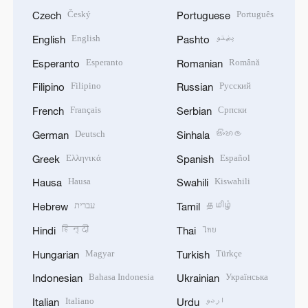
Český
Português
Czech
Portuguese
English
پښتو
English
Pashto
Esperanto
Română
Esperanto
Romanian
Filipino
Русский
Filipino
Russian
Français
Српски
French
Serbian
Deutsch
සිංහල
German
Sinhala
Ελληνικά
Español
Greek
Spanish
Hausa
Kiswahili
Hausa
Swahili
עברית
தமிழ்
Hebrew
Tamil
हिन्दी
ไทย
Hindi
Thai
Magyar
Türkçe
Hungarian
Turkish
Bahasa Indonesia
Українська
Indonesian
Ukrainian
Italiano
اردو
Italian
Urdu