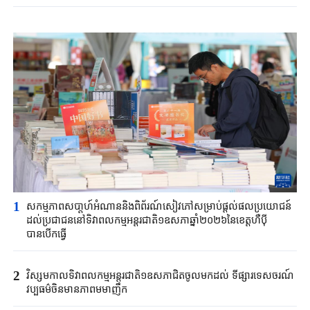
1
សកម្មភាពសបា្តហ៍អំណាននិងពិព័រណ៍សៀវភៅសម្រាប់ផ្តល់ផលប្រយោជន៍
ដល់ប្រជាជននៅទិវាពលកម្មអន្តរជាតិ១ឧសភាឆ្នាំ២០២៦នៃខេត្តហឺប៉ី
បានបើកធ្វើ
2
វិស្សមកាលទិវាពលកម្មអន្តរជាតិ១ឧសភាជិតចូលមកដល់ ទីផ្សារទេសចរណ៍
វប្បធម៌ចិនមានភាពមមាញឹក