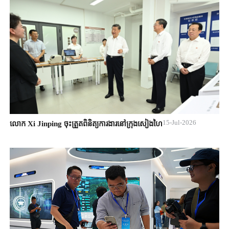
15-Jul-2026
លោក Xi Jinping ចុះត្រួតពិនិត្យការងារនៅក្រុងសៀងហៃ