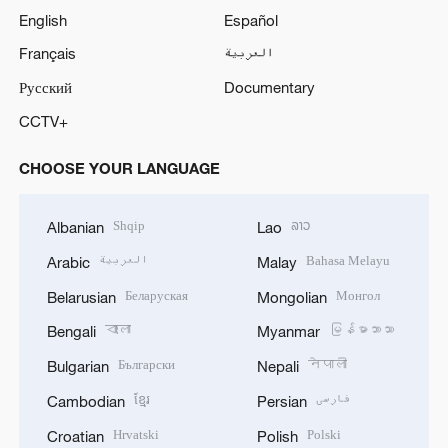
English
Español
Français
العربية
Русский
Documentary
CCTV+
CHOOSE YOUR LANGUAGE
Shqip
ລາວ
Albanian
Lao
العربية
Bahasa Melayu
Arabic
Malay
Беларуская
Монгол
Belarusian
Mongolian
বাংলা
မြန်မာဘာသာ
Bengali
Myanmar
Български
नेपाली
Bulgarian
Nepali
ខ្មែរ
فارسی
Cambodian
Persian
Hrvatski
Polski
Croatian
Polish