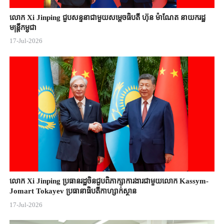
លោក Xi Jinping ជួបសន្ទនាជាមួយសម្តេចធិបតី ហ៊ុន ម៉ាណែត នាយករដ្ឋ
មន្ត្រីកម្ពុជា
17-Jul-2026
លោក Xi Jinping ប្រធានរដ្ឋចិន​ជួបពិភាក្សា​ការងារជាមួយ​លោក Kassym-
Jomart ​Tokayev ​ប្រធានាធិបតី​កាហ្សាក់ស្ថាន​
17-Jul-2026