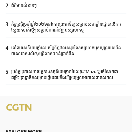
2
ព័ត៌មានសំខាន់ៗ
3
កិច្ចប្រជុំប្រចាំឆ្នាំ២០២៦នៅកោះព្រះអាទិត្យសម្រាប់សហគ្រិនផ្តោតលើការ
ស្វែងរកមាគ៌ាថ្មីៗសម្រាប់ការអភិវឌ្ឍឧស្សាហកម្ម
4
នៅឆមាសទីមួយឆ្នាំនេះ តម្លៃទិន្នផលសរុបនៃឧស្សាហកម្មសមុទ្ររបស់ចិន
បានឈានដល់៥,៥ទ្រីលានយាន់ប្រាក់ចិន
5
ប្រព័ន្ធប្រកាសអាសន្នខាងឧតុនិយមឆ្លាតវៃឈ្មោះ"Mazu"រួមចំណែកជា
តម្រិះប្រាជ្ញាចិនសម្រាប់ឆ្លើយតបនឹងបម្រែបម្រួលអាកាសធាតុសកល
EXPLORE MORE