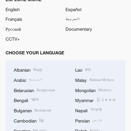
English
Español
Français
العربية
Русский
Documentary
CCTV+
CHOOSE YOUR LANGUAGE
Shqip
ລາວ
Albanian
Lao
العربية
Bahasa Melayu
Arabic
Malay
Беларуская
Монгол
Belarusian
Mongolian
বাংলা
မြန်မာဘာသာ
Bengali
Myanmar
Български
नेपाली
Bulgarian
Nepali
ខ្មែរ
فارسی
Cambodian
Persian
Hrvatski
Polski
Croatian
Polish