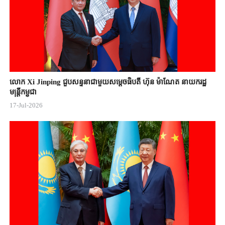
លោក Xi Jinping ជួបសន្ទនាជាមួយសម្តេចធិបតី ហ៊ុន ម៉ាណែត នាយករដ្ឋ
មន្ត្រីកម្ពុជា
17-Jul-2026