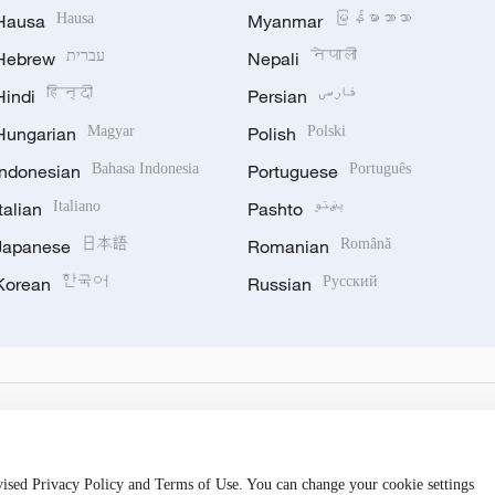
Hausa
Hausa
Myanmar
မြန်မာဘာသာ
Hebrew
עברית
Nepali
नेपाली
Hindi
हिन्दी
Persian
فارسی
Hungarian
Magyar
Polish
Polski
Indonesian
Bahasa Indonesia
Portuguese
Português
Italian
Italiano
Pashto
پښتو
Japanese
日本語
Romanian
Română
Korean
한국어
Russian
Русский
evised Privacy Policy and Terms of Use. You can change your cookie settings