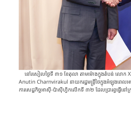
នៅរសៀលថ្ងៃទី ​៣១ ​ខែតុលា ​តាម​ម៉ោងក្នុងតំបន់ ​លោក ​Xi ​J
Anutin ​Charnvirakul ​នាយក​រដ្ឋមន្ត្រី​ថៃ​ក្នុងអំឡុងពេល​អញ្ជ
ការ​សេដ្ឋកិច្ចអាស៊ី-​ប៉ាស៊ី​ហ្វិក​លើកទី ​៣២ ​ដែល​ប្រារព្ធធ្វើន