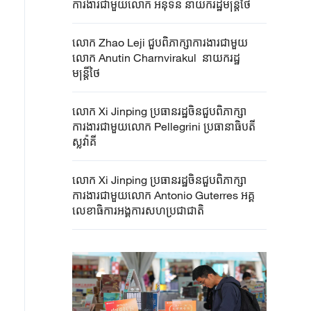
ការងារជាមួយលោក អនុទីន នាយករដ្ឋមន្ត្រីថៃ
លោក Zhao Leji ជួបពិភាក្សា​ការងារ​ជាមួយ
លោក Anutin Charnvirakul ​ នាយករដ្ឋ
មន្ត្រីថៃ
លោក Xi Jinping ប្រធានរដ្ឋចិនជួបពិភាក្សា
ការងារជាមួយលោក Pellegrini ប្រធានាធិបតី
ស្លូវ៉ាគី
លោក Xi Jinping ប្រធានរដ្ឋចិនជួបពិភាក្សា
ការងារជាមួយលោក Antonio Guterres អគ្គ
លេខាធិការអង្គការសហប្រជាជាតិ