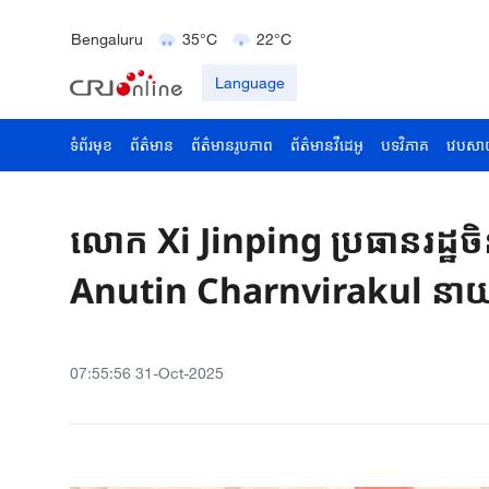
Delhi
36°C
23°C
Bengaluru
35°C
22°C
Hyderabad
42°C
28°C
Language
ទំព័រមុខ
ព័ត៌មាន
ព័ត៌មានរូបភាព
ព័ត៌មានវីដេអូ
បទវិភាគ
វេបសា
លោក Xi Jinping ប្រធានរដ្ឋ
Anutin Charnvirakul នាយករដ
07:55:56 31-Oct-2025