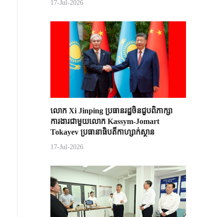
17-Jul-2026
លោក Xi Jinping ប្រធានរដ្ឋចិន​ជួបពិភាក្សា​
ការងារជាមួយ​លោក Kassym-Jomart ​
Tokayev ​ប្រធានាធិបតី​កាហ្សាក់ស្ថាន​
17-Jul-2026