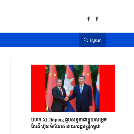
ស្វែងរក
លោក Xi Jinping ជួបសន្ទនាជាមួយសម្តេច
ធិបតី ហ៊ុន ម៉ាណែត នាយករដ្ឋមន្ត្រីកម្ពុជា