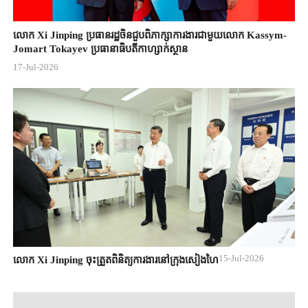
លោក Xi Jinping ប្រធានរដ្ឋចិន​ជួបពិភាក្សា​ការងារជាមួយ​លោក Kassym-
Jomart ​Tokayev ​ប្រធានាធិបតី​កាហ្សាក់ស្ថាន​
17-Jul-2026
15-Jul-2026
លោក Xi Jinping ចុះត្រួតពិនិត្យការងារនៅក្រុងសៀងហៃ