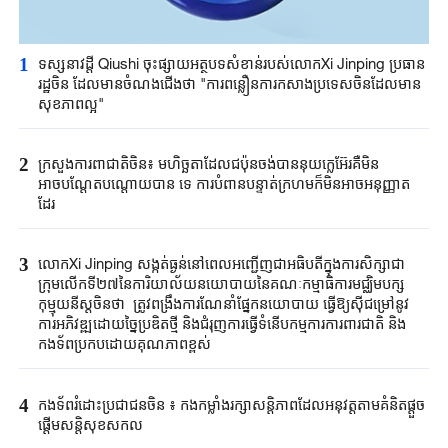
1
ទស្សនាវដ្តី Qiushi ចុះផ្សាយអត្ថបទសំខាន់របស់លោកXi Jinping ប្រធាន
រដ្ឋចិន ដែលមានចំណងជើងថា "ការពន្លឿនការកសាងប្រទេសចិនដែលមាន
សុខភាពល្អ"
2
ក្រសួងការពាជាតិចិន៖ មហិច្ឆតាដែលជប៉ុនចង់បាននុយក្លេអ៊ែរគឺមិន
អាចបណ្តែតបណ្តោយបាន ទេ ការបំពានបន្ទាត់ក្រហមក៏មិនអាចអនុញ្ញាត
ដែរ
3
លោកXi Jinping សង្កត់ធ្ងន់នៅពេលអញ្ជើញជាអធិបតីក្នុងការសិក្សាជា
ក្រុមលើកទី២៧នៃការិយាល័យនយោបាយនៃគណៈកម្មាធិការមជ្ឈិមបក្ស
កុម្មុយនីស្តចិនថា​ ត្រូវពង្រឹង​ការណែនាំ​ផ្នែក​នយោបាយ ធ្វើឱ្យស៊ីជម្រៅនូវ​
ការអភិវឌ្ឍដោយ​ច្នៃប្រឌិតថ្មី និងជំរុញការធ្វើទំនើបកម្មការការពារ​ជាតិ និង​
កងទ័ពប្រកបដោយគុណភាពខ្ពស់
4
កងទ័ពរំដោះ​ប្រជាជនចិន​ ៖ កងកម្លាំង​រក្សា​សន្តិភាពដែលអនុវត្ត​​តាម​គំនិតផ្តួច
ផ្តើមសន្តិសុខ​សកល​