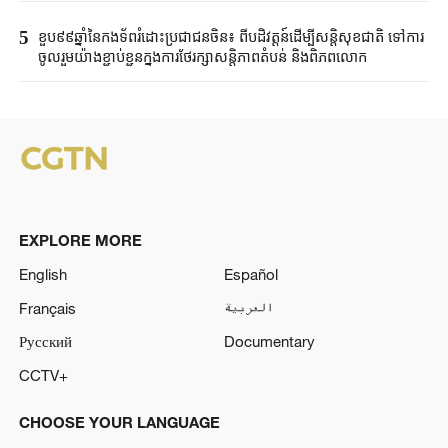
5
ខួប៩៩ឆ្នាំនៃកងទ័ពរំដោះប្រជាជនចិន៖ ពីបដិវត្តន៍ដើម្បីសន្តិសុខជាតិ ទៅការ
ចូលរួមយ៉ាងខ្ជាប់ខ្ជួនក្នុងការថែរក្សាសន្តិភាពតំបន់ និងពិភពលោក
EXPLORE MORE
English
Español
Français
العربية
Русский
Documentary
CCTV+
CHOOSE YOUR LANGUAGE