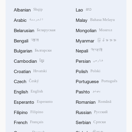
Shqip
ລາວ
Albanian
Lao
العربية
Bahasa Melayu
Arabic
Malay
Беларуская
Монгол
Belarusian
Mongolian
বাংলা
မြန်မာဘာသာ
Bengali
Myanmar
Български
नेपाली
Bulgarian
Nepali
ខ្មែរ
فارسی
Cambodian
Persian
Hrvatski
Polski
Croatian
Polish
Český
Português
Czech
Portuguese
English
پښتو
English
Pashto
Esperanto
Română
Esperanto
Romanian
Filipino
Русский
Filipino
Russian
Français
Српски
French
Serbian