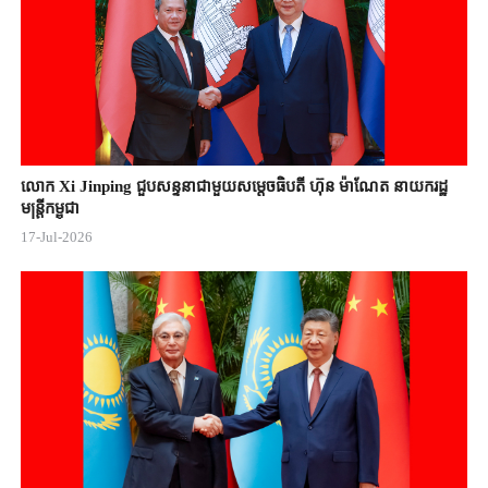
លោក Xi Jinping ជួបសន្ទនាជាមួយសម្តេចធិបតី ហ៊ុន ម៉ាណែត នាយករដ្ឋ
មន្ត្រីកម្ពុជា
17-Jul-2026