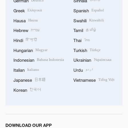
Deutsch
සිංහල
German
Sinhala
Ελληνικά
Español
Greek
Spanish
Hausa
Kiswahili
Hausa
Swahili
עברית
தமிழ்
Hebrew
Tamil
हिन्दी
ไทย
Hindi
Thai
Magyar
Türkçe
Hungarian
Turkish
Bahasa Indonesia
Українська
Indonesian
Ukrainian
Italiano
اردو
Italian
Urdu
日本語
Tiếng Việt
Japanese
Vietnamese
한국어
Korean
DOWNLOAD OUR APP