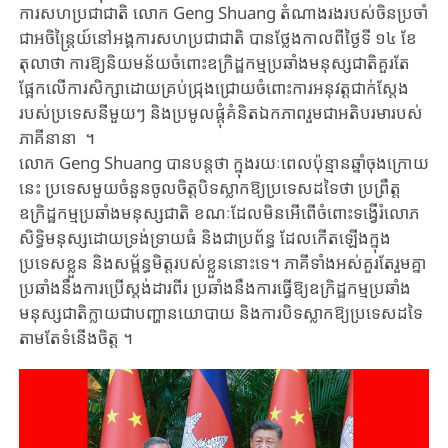
ការសហប្រជាជាតិ លោក Geng Shuang តំណាងរងរបស់​ចិន​ប្រចាំ​
ជា​អចិន្ត្រៃយ៍​នៅ​​អង្គការសហប្រជាជាតិ បានថ្លែង​កាលពីថ្ងៃទី ១៤ ខែ​
តុលា​ថា​​ ការ​ឱ្យ​និយមន័យចំពោះ​ឧក្រិដ្ឋកម្មប្រឆាំងមនុស្សជាតិគួរតែ
ផ្អែកលើការសិក្សា​ដោយ​គ្រប់​ជ្រុង​ជ្រោយចំពោះ​កា​រអនុវត្តជាក់ស្តែង​
របស់ប្រទេសនីមួយៗ​​​​ និង​ប្រមូលផ្តុំ​​គំនិត​ឯកភាព​រួម​ជាអតិបរមារបស់​
ភាគី​នានា ​ ។
លោក Geng Shuang បានបន្ត​ថា ក្នុងរយៈពេលប៉ុន្មានឆ្នាំចុងក្រោយ
នេះ ប្រទេសមួយចំនួនចូលចិត្ត​បិទ​​ស្លាកឱ្យ​ប្រទេសដទៃ​ថា ប្រព្រឹត្ត
ឧក្រិដ្ឋកម្មប្រឆាំងមនុស្សជាតិ ខណៈដែលមិន​អើពើ​ចំពោះទង្វើ​រំលោភ
សិទ្ធិមនុស្សដោយ​ទ្រង់ទ្រាយធំ និងជាប្រព័ន្ធ ដែលកើត​ឡើង​ក្នុង​
ប្រទេស​ខ្លួន និងសម្ព័ន្ធមិត្តរបស់ខ្លួន​នោះទេ​។ ភាគីទាំងអស់គួរតែរួមគ្នា
ប្រឆាំងនឹងការប្រើ​ស្តង់ដារពីរ​ ​ប្រឆាំង​នឹង​​​ការធ្វើ​ឱ្យ​ឧក្រិដ្ឋកម្មប្រឆាំង
មនុស្សជាតិក្លាយ​ជា​បញ្ហា​នយោបាយ និងការបិទស្លាក​ឱ្យ​ប្រទេស​ដទៃ​
តាម​តែ​ទំនើង​ចិត្ត​ ។