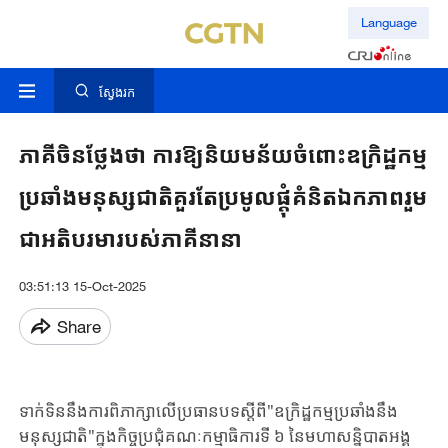
Language
ស្វែងរក
ភាគី​​ចិនថ្លែង​ថា​ ការ​ឱ្យ​និយមន័យចំពោះ​ឧក្រិដ្ឋកម្ម
ប្រឆាំងមនុស្សជាតិគួរតែប្រមូលផ្តុំ​​គំនិត​ឯកភាព​រួម
ជាអតិបរមារបស់​ភាគី​នានា​
03:51:13 15-Oct-2025
Share
ទាក់​ទិន​នឹងការ​ពិភាក្សា​លើប្រធានបទ​​​ស្តីពី​"ឧក្រិដ្ឋកម្មប្រឆាំងនឹង
មនុស្សជាតិ"ក្នុង​កិច្ច​ប្រជុំ​​គណៈកម្មាធិការទី ៦ នៃមហាសន្និបាតអង្គ