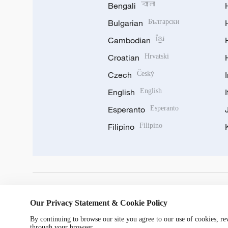
Bengali
বাংলা
Bulgarian
Български
Cambodian
ខ្មែរ
Croatian
Hrvatski
Czech
Český
English
English
Esperanto
Esperanto
Filipino
Filipino
DOWNLOAD OUR APP
Our Privacy Statement & Cookie Policy
By continuing to browse our site you agree to our use of cookies, r
through your browser.