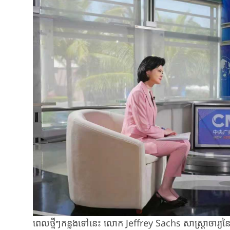
ពេលថ្មីៗ​កន្លងទៅនេះ ​លោក​ Jeffrey ​Sachs ​សាស្ត្រាចារ្យន