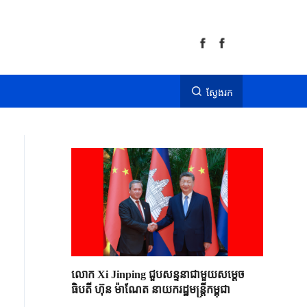
ស្វែងរក
លោក Xi Jinping ជួបសន្ទនាជាមួយសម្តេច
ធិបតី ហ៊ុន ម៉ាណែត នាយករដ្ឋមន្ត្រីកម្ពុជា