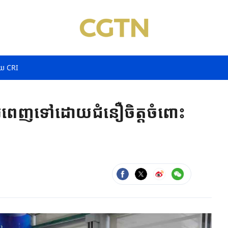
យ CRI
ពោរពេញ​ទៅដោយ​ជំនឿចិត្ត​ចំពោះ