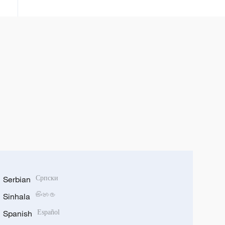
Serbian
Српски
Sinhala
සිංහල
Spanish
Español