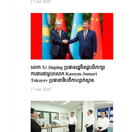
17-Jul-2026
លោក Xi Jinping ប្រធានរដ្ឋចិន​ជួបពិភាក្សា​
ការងារជាមួយ​លោក Kassym-Jomart ​
Tokayev ​ប្រធានាធិបតី​កាហ្សាក់ស្ថាន​
17-Jul-2026