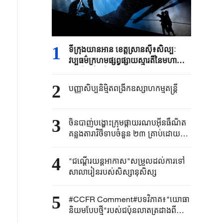
1
ទីក្រុង​យានអាន ​ខេត្តស្រានស៊ី៖​សិល្បៈ
វប្បធម៌ក្រហម​ផ្សព្វផ្សាយស្មារតីនៃ​មហា
ដំណើរ​ថ្មើរជើង​
2
បញ្ញាសិប្បនិម្មិត​ពង្រីក​​ឧស្សាហកម្ម​តន្ត្រី​
3
ចិនបាញ់បង្ហោះ​ក្រុម​ផ្កាយរណប​​អ៊ីនធឺណិត​
គន្លងតារាវិថីទាប​ចំនួន ២៣ គ្រាប់ដោយ​
ជោគជ័យ​
4
"ជណ្តើរយន្ត​អាកាស"​សម្រួលដល់ការទៅ​
សាលារៀន​របស់​សិស្សានុសិស្ស​​
5
#CCFR Comment#បទវិភាគ៖"យោធា
និយមបែបថ្មី"របស់ជប៉ុនលាតត្រដាងពី
ភាពពុតត្បុតរបស់ខ្លួន