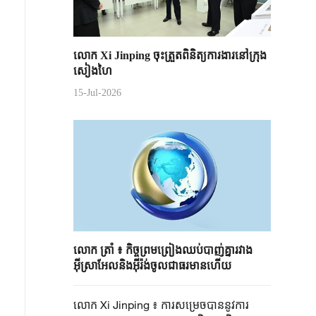
លោក Xi Jinping ចុះត្រួតពិនិត្យការងារនៅក្រុង
សៀងហៃ
15-Jul-2026
លោក ត្រាំ ៖ កិច្ចព្រមព្រៀងឈប់បាញ់គ្នារវាង
អ៊ីស្រាអែលនិងអ៊ីរ៉ង់ចូលជាធរមានហើយ
លោក Xi Jinping ៖ ការសម្រេចបាននូវការ