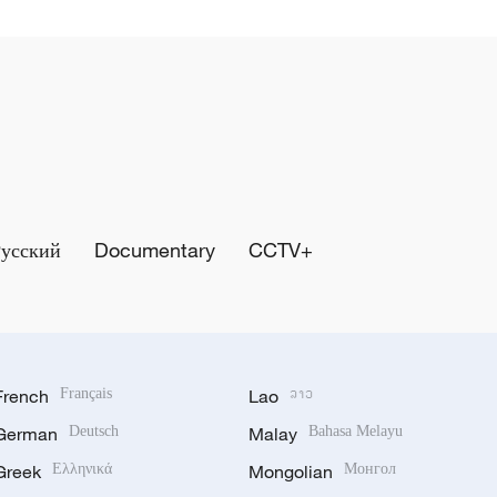
Русский
Documentary
CCTV+
French
Français
Lao
ລາວ
German
Deutsch
Malay
Bahasa Melayu
Greek
Ελληνικά
Mongolian
Монгол