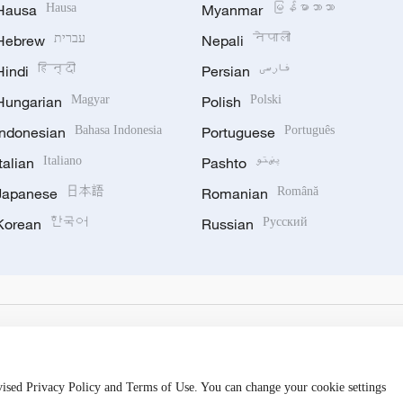
Hausa
Hausa
Myanmar
မြန်မာဘာသာ
Hebrew
עברית
Nepali
नेपाली
Hindi
हिन्दी
Persian
فارسی
Hungarian
Magyar
Polish
Polski
Indonesian
Bahasa Indonesia
Portuguese
Português
Italian
Italiano
Pashto
پښتو
Japanese
日本語
Romanian
Română
Korean
한국어
Russian
Русский
evised Privacy Policy and Terms of Use. You can change your cookie settings