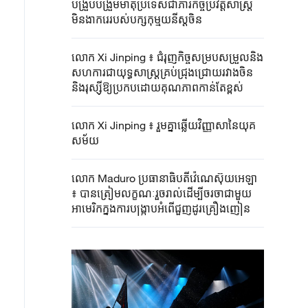
បង្រួបបង្រួមមាតុប្រទេសជាភារកិច្ចប្រវត្តិសាស្ត្រ
មិនងាករេរបស់បក្សកុម្មុយនីស្តចិន
លោក Xi Jinping ៖ ជំរុញកិច្ចសម្របសម្រួលនិង
សហការជាយុទ្ធសាស្ត្រគ្រប់ជ្រុងជ្រោយរវាងចិន
និងរុស្ស៊ីឱ្យប្រកបដោយគុណភាពកាន់តែខ្ពស់
លោក Xi Jinping ៖ រួមគ្នាឆ្លើយវិញ្ញាសានៃយុគ
សម័យ
លោក Maduro ប្រធានាធិបតីវ៉េណេស៊ុយអេឡា
៖ បានត្រៀមលក្ខណៈរួចរាល់ដើម្បីចរចាជាមួយ
អាមេរិកក្នុងការបង្ក្រាបអំពើជួញដូរគ្រឿងញៀន