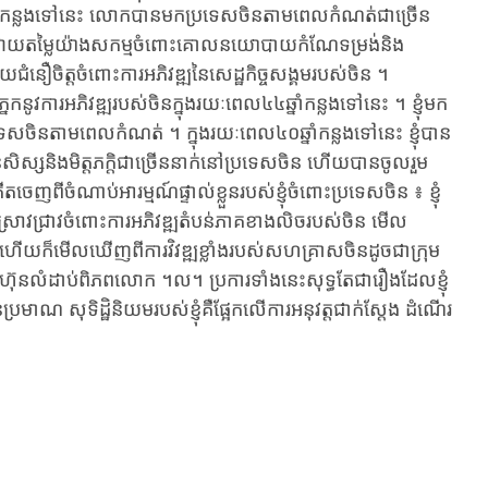
៤០ឆ្នាំ​កន្លងទៅនេះ​ លោកបាន​មកប្រទេសចិន​តាមពេល​កំណត់ជាច្រើន​
ចិន​និងវាយតម្លៃ​យ៉ាងសកម្ម​ចំពោះ​គោលនយោបាយ​កំណែទម្រង់​និង
ឿចិត្ត​ចំពោះ​ការអភិវឌ្ឍនៃ​សេដ្ឋកិច្ច​សង្គម​របស់ចិន ។
កនូវ​ការអភិវឌ្ឍ​របស់ចិន​ក្នុងរយៈពេល​៤៤ឆ្នាំកន្លង​ទៅនេះ ។ ​ខ្ញុំមក
្រទេសចិន​តាមពេលកំណត់ ​។ ក្នុងរយៈពេល​៤០ឆ្នាំកន្លង​ទៅនេះ​ ខ្ញុំបាន​
​កូនសិស្សនិង​មិត្តភក្តិជាច្រើន​នាក់នៅប្រទេស​ចិន ហើយបាន​ចូលរួម​
ើតចេញពី​ចំណាប់អារម្មណ៍​ផ្ទាល់ខ្លួន​របស់ខ្ញុំ​ចំពោះ​ប្រទេសចិន ​៖ ​ខ្ញុំ
​ស្រាវជ្រាវ​ចំពោះ​ការអភិវឌ្ឍតំបន់​ភាគខាង​លិចរបស់​ចិន ​មើល
ិន ​ហើយក៏​មើល​ឃើញ​ពី​ការវិវឌ្ឍខ្លាំង​របស់​សហគ្រាសចិន​ដូចជាក្រុម
ហ៊ុន​លំដាប់​ពិភពលោក ។​ល។ ប្រការ​ទាំងនេះ​សុទ្ធតែជា​រឿងដែលខ្ញុំ​
មាណ​​ សុទិដ្ឋិនិយម​របស់ខ្ញុំគឺ​ផ្អែកលើ​ការអនុវត្ត​ជាក់ស្តែង​ ដំណើរ