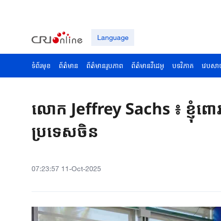
Language
ទំព័រមុខ
ព័ត៌មាន
ព័ត៌មានរូបភាព
ព័ត៌មានវីដេអូ
បទវិភាគ
វេបសា
លោក ​Jeffrey ​Sachs ៖ ខ្ញុំ​
ប្រទេសចិន​
07:23:57 11-Oct-2025