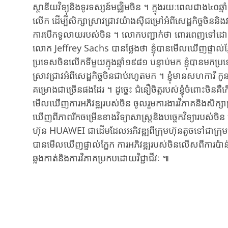
ស្ថានីយ​វិទ្យុនិងទូរទស្សន៍​មជ្ឈិមចិន​ ។ ​ក្នុងរយៈពេល​ជាង
លើក ​ដើម្បី​សិក្សាស្រាវជ្រាវ​យ៉ាងស៊ីជម្រៅ​អំពី​សេដ្ឋកិច្ច
ការបើកទូលាយ​របស់ចិន​ ។ លោក​បញ្ជាក់ថា ​​ពោរពេញ​ទៅដោយ​ជំន
លោក​ Jeffrey ​Sachs ​បានថ្លែងថា ​ខ្ញុំបាន​មើលឃើញ​ផ្ទាល់ភ្នែ
ប្រទេស​ចិនលើកទីមួយ​ក្នុងឆ្នាំ១៩៨១​ បន្ទាប់មក​ ខ្ញុំបាន​មក​ប
ស្រាវជ្រាវ​អំពី​សេដ្ឋកិច្ចចិន​ជាប់រហូតមក​ ។ ខ្ញុំមាន​សហការី 
គម្រោងជាច្រើន​ផងដែរ ។ ​ដូច្នេះ ​ជំនឿចិត្ត​របស់ខ្ញុំ​ចំពោះចិន​គឺ​ក
មើលឃើញ​​ការអភិវឌ្ឍ​របស់​ចិន ​ចូលរួម​ការងារវិភាគ​និងសិក្សា
ឃើញពី​ភាពរីកចម្រើន​ខាងវិទ្យាសាស្ត្រ​និងបច្ចេកវិទ្យា​របស់​ច
ហ៊ុន​ HUAWEI ​ជាដើម​ដែល​អភិវឌ្ឍ​ពី​ក្រុមហ៊ុនតូចទៅជា​ក្រុម
បាន​មើលឃើញ​ផ្ទាល់ភ្នែក ​ការអភិវឌ្ឍ​របស់ចិន​លើសពី​ការប៉ាន់ប្រ
ឆ្លងកាត់​និងការវិភាគ​ប្រកបដោយ​វិជ្ជាជីវៈ​ ៕