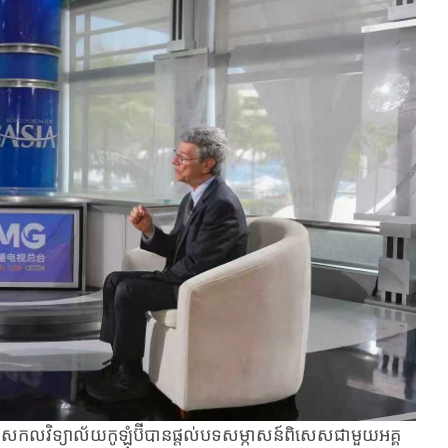
ៃ​សកលវិទ្យាល័យ​កូឡុំប៊ី​បានផ្តល់​បទសម្ភាសន៍​ពិសេសជាមួយ​អគ្គ