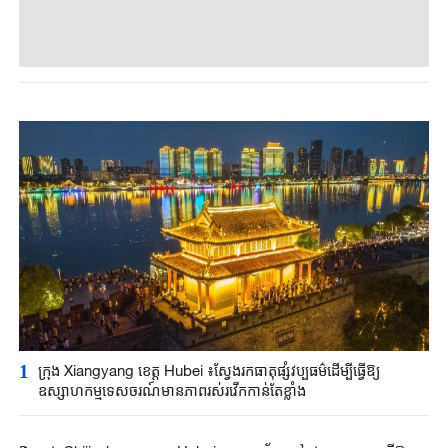
1
ក្រុង Xiangyang ខេត្ត Hubei ៖ស្វែងរកធាតុផ្សំវប្បធម៌ដើម្បីធ្វើឱ្យ
ឧស្សាហកម្មទេសចរណ៍មានភាពរស់រវើកកាន់តែខ្លាំង