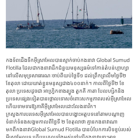
កងទ័ពជើងទឹកអ៊ីស្រាអែលបានស្ទាក់ចាប់កងនាវា Global Sumud
Flotilla ដែលជាកង​នាវាដឹកជំនួយមនុស្សធម៌ទៅកាន់តំបន់​ហ្កាហ្សា
នៅលើសមុទ្រសាធារណៈចាប់ពីយប់ថ្ងៃទី១ ដល់ព្រឹកព្រលឹមថ្ងៃទី២
ខែតុលា ដោយឃាត់ខ្លួនមនុស្សជាង៤០០នាក់។ កាលពីថ្ងៃទី២ ខែ
តុលា ប្រទេសដូចជា អាហ្រ្វិកខាងត្បូង តួកគី កាតា បែលហ្សិកនិង
ប្រទេសផ្សេងទៀតបានថ្កោលទោសចំពោះសកម្មភាពរបស់អ៊ីស្រាអែល
ហើយទាមទារឱ្យភាគីអ៊ីស្រាអែលដោះលែងនាវិក។
ក្រសួងការបរទេសអ៊ីស្រាអែលបានបង្ហោះអត្ថបទនៅតាមបណ្តាញ
ទំនាក់ទំនងសង្គមកាលពីថ្ងៃទី ២ ខែតុលាថា គ្មានកង​នាវាណា
មកពីកងនាវាGlobal Sumud Flotilla បានបំបែកការបិទខ្ទប់របស់
អ៊ីស្រាអែលទេ ហើយបុគ្គលទាំងអស់នៅលើកងនាវានោះ​មាន