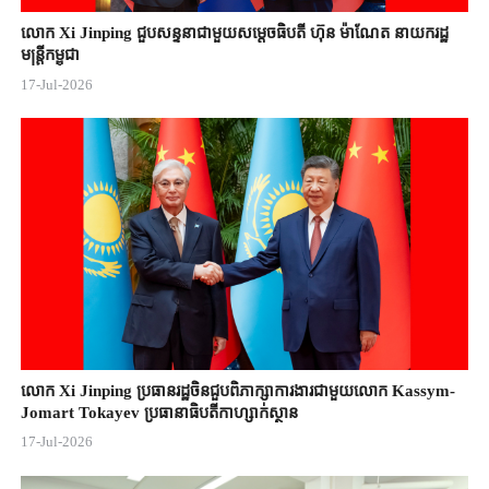
លោក Xi Jinping ជួបសន្ទនាជាមួយសម្តេចធិបតី ហ៊ុន ម៉ាណែត នាយករដ្ឋ
មន្ត្រីកម្ពុជា
17-Jul-2026
លោក Xi Jinping ប្រធានរដ្ឋចិន​ជួបពិភាក្សា​ការងារជាមួយ​លោក Kassym-
Jomart ​Tokayev ​ប្រធានាធិបតី​កាហ្សាក់ស្ថាន​
17-Jul-2026