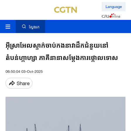
Language
ស្វែងរក
អ៊ីស្រាអែល​ស្ទាក់​ចាប់កង​​នាវាដឹក​ជំនួយ​នៅ​
តំបន់ហ្កាហ្សា ភាគីនានាសម្តែងការ​ថ្កោលទោស​
06:50:04 03-Oct-2025
Share