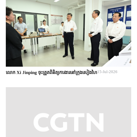
15-Jul-2026
លោក Xi Jinping ចុះត្រួតពិនិត្យការងារនៅក្រុងសៀងហៃ