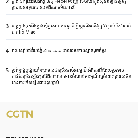
2
ក្រុង Shijiazhuang ខេត្ត Hebei ៖បណ្ណាល័យនៅក្នុងសួនឧទ្យានធ្វើឱ្យ
ប្រជាជនទទួលបានបទពិសោធអំណានថ្មី
3
ខេត្តក្វាងទុងនិងក្វាងស៊ីរួមសហការគ្នាដើម្បីស្តារនិងអភិវឌ្ឍ"វប្បធម៌ទឹក"របស់
ជនជាតិ Miao
4
វាលស្មៅនៅតំបន់ភ្នំ Zha Lute មានទេសភាពស្អាតដូចគំនូរ
5
ប្រព័ន្ធផ្សព្វផ្សាយនៃប្រទេសជាច្រើនចាប់អារម្មណ៍អំពីករណីដែលប្រទេស
កាន់តែច្រើនឡើងៗលើពិភពលោកមានចំណាប់អារម្មណ៍ល្អចំពោះប្រទេសចិន
មានការកើនឡើងជាបន្តបន្ទាប់