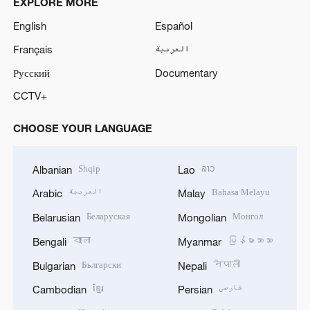
EXPLORE MORE
English
Español
Français
العربية
Русский
Documentary
CCTV+
CHOOSE YOUR LANGUAGE
Shqip
ລາວ
Albanian
Lao
العربية
Bahasa Melayu
Arabic
Malay
Беларуская
Монгол
Belarusian
Mongolian
বাংলা
မြန်မာဘာသာ
Bengali
Myanmar
Български
नेपाली
Bulgarian
Nepali
ខ្មែរ
فارسی
Cambodian
Persian