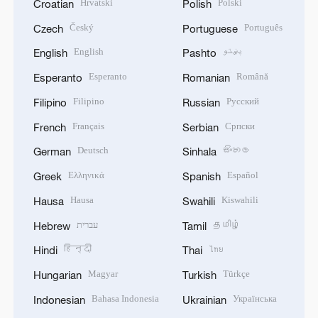
Hrvatski
Polski
Croatian
Polish
Český
Português
Czech
Portuguese
English
پښتو
English
Pashto
Esperanto
Română
Esperanto
Romanian
Filipino
Русский
Filipino
Russian
Français
Српски
French
Serbian
Deutsch
සිංහල
German
Sinhala
Ελληνικά
Español
Greek
Spanish
Hausa
Kiswahili
Hausa
Swahili
עברית
தமிழ்
Hebrew
Tamil
हिन्दी
ไทย
Hindi
Thai
Magyar
Türkçe
Hungarian
Turkish
Bahasa Indonesia
Українська
Indonesian
Ukrainian