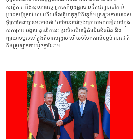
សុវត្ថិភាព និង​សុខភាពល្អ​ ពួកគេកំពុង​ត្រូវ​បាន​​ដឹក​ជញ្ជូនទៅ​កាន់
ប្រទេស​អ៊ីស្រាអែល ហើយ​​នឹង​​ធ្វើ​មាតុភូមិ​និវត្តន៍។ ក្រសួងការបរទេស
អ៊ីស្រាអែលបានអះអាងថា "នៅមាននាវាចុងក្រោយមួយទៀតនៅក្នុង
សកម្មភាពបង្កហេតុលើកនេះ ​ប្រសិនបើវាធ្វើដំណើរខិតជិត និង
ព្យាយាមចូលទៅក្នុងតំបន់សង្រ្គាម ហើយបំបែកការបិទខ្ទប់ នោះ វាក៏
នឹងត្រូវស្ទាក់ចាប់ដូចគ្នាដែរ"។