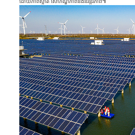
ដោយ​ភាព​ស្អាត សោភ័ណ្ឌភាព​​និងនិរន្តរភាព៕