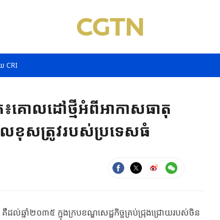
យ CRI
ោលដៅថ្មីអំពីអាកាសធាតុ
ួលខុសត្រូវរបស់ប្រទេសធំ
ឺ​ដល់​ឆ្នាំ​២០៣៥ ក្នុង​ក្រប​ខណ្ឌ​សេដ្ឋកិច្ច​គ្រប់ជ្រុង​ជ្រោយ​របស់​ចិន​