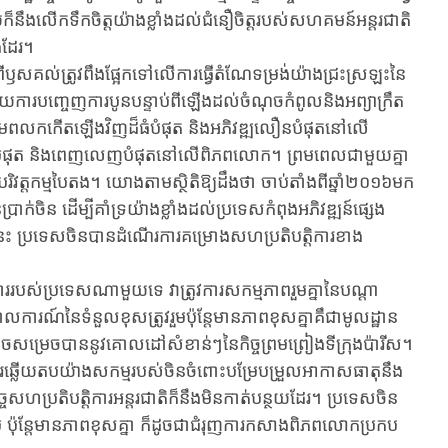
​នឹង​លើក​ទឹក​ចិត្ត​យ៉ាង​ខ្លាំង​ដល់​ជំនឿ​ចិត្ត​របស់​​សហគមន៍​អន្តរជាតិ​
ង​ដែរ។
​
ឫសគល់​ត្រូវ​ពឹង​ផ្អែក​ទៅ​លើ​ការ​ធ្វើ​តំណែទម្រង់​យ៉ាង​ជ្រះ​ស្រឡះ​នៃ​
ថយការ​បញ្ចេញ​ការ​បូន​បន្ទាប់​ពីឡើង​ដល់​ចំណុច​កំពូល​និង​អព្យាក្រឹត
ធថាមពលកកើតឡើងវិញ​ដ៏​ធំ​បំផុ​ត និង​អភិវឌ្ឍ​លឿនបំផុតនៅ​លើ​
ំ​បំផុត និងពេញលេញបំផុតនៅ​លើ​ពិភពលោក។ ព្រម​ពេល​ជា​មួយ​គ្នា​
​បរិវត្តកម្ម​បៃតង។ យោងតាមស្ថិតិឱ្យ​ដឹង​ថា ចាប់តាំងពីឆ្នាំ២០១៦មក
់​ចិន​ ដើម្បី​គាំទ្រយ៉ាងខ្លាំងដល់ប្រទេសកំពុងអភិវឌ្ឍន៍ផ្សេង
ននេះ ប្រទេសចិន​បាន​ដំណើរ​ការ​គម្រោង​សហ​ប្រតិបត្តិការ​ខាង​
ស់ប្រទេស​ណាមួយ​ទេ​ វា​ត្រូវ​ការ​សកម្មភាពរួមគ្នានៃ​បណ្តា​
ណ៍នៃទំនួលខុសត្រូវរួម​ប៉ុន្តែមាន​ភាព​ខុសគ្នាគឹ​ជា​មូលដ្ឋាន​
មួយ ទើបអាចសម្រេចបាននូវ​គោលដៅ​សំខាន់ៗ​នៃ​កិច្ច​ព្រមព្រៀងទីក្រុងប៉ារីស​។
លើយតបយ៉ាងសកម្ម​រប​ស់​ចិន​ចំពោះបម្រែ​បម្រួល​អាកាសធាតុនឹង
​កិច្ចសហប្រតិបត្តិការអន្តរជាតិក៏​នឹងមិនកាត់​បន្ថយ​ដែរ។ ប្រទេស​ចិន​
វរួម ប៉ុន្តែមាន​ភាព​ខុសគ្នា ក៏​ដូចជា​ជំរុញ​ការ​កសាងពិភពលោក​ប្រកប​