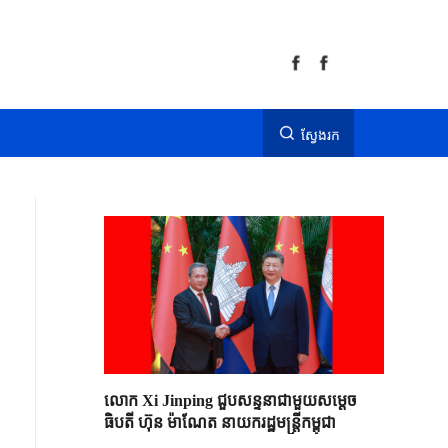
ស្វែងរក
លោក Xi Jinping ជួបសន្ទនាជាមួយសម្តេច
ធិបតី ហ៊ុន ម៉ាណែត នាយករដ្ឋមន្ត្រីកម្ពុជា