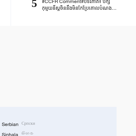
5
#CCFR Comment#បទវិភាគ៖ បក្ស
កុម្មុយនីស្តចិននឹងមិនកែប្រែគោលបំណង
ដើម និងឆន្ទៈដ៏រឹងមាំរបស់ខ្លួន ដើម្បីសម្រេច
បាននូវវឌ្ឍនភាពដ៏អស្ចារ្យរបស់ប្រទេសចិន
Serbian
Српски
Sinhala
සිංහල