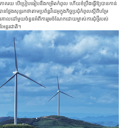
០ភាគរយ​ បើ​ប្រៀបធៀបនឹង​កម្រិតកំពូល​ ហើយ​ខំ​ប្រឹង​ធ្វើ​ឱ្យ​បាន​កាន់​
ង​សុន្ទរកថា​តាម​ប្រព័ន្ធ​វីដេអូ​ក្នុង​កិច្ច​ប្រជុំ​កំពូល​ស្តីពី​បម្រែ​
ដៅ​មួយ​ចំនួន​អំពី​ការ​រួម​ចំណែក​ដោយ​ម្ចាស់​ការ​ជុំ​ថ្មី​របស់​
៍​អន្តរជាតិ។