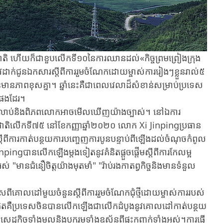
 ហើយ​ក៏​ជា​ខួប​លើក​ទី​១០​នៃ​ការ​ឈាន​ដល់​«កិច្ច​ព្រម​ព្រៀង​ក្រុង​
ាក់​ជូន​ឯកសារ​ស្តីពី​ការ​រួម​ចំណែក​ដោយ​ម្ចាស់​ការ​រៀង​ៗ​ខ្លួន​រាល់​៥​
មាន​ភាព​ខុសគ្នា។ ឆ្នាំ​នេះ​គឺ​ជា​ពេល​វេលាដ៏សំខាន់​សម្រាប់​ប្រទេស​
រ​ផង​ដែរ។
ជាប់​លាប់​និងពិភពលោក​អាច​មើល
ឃើញ​យ៉ាង​ច្បាស់។ នៅឯការ
ជាតិលើកទី៧៥ នៅខែកញ្ញាឆ្នាំ២០២០​ លោក Xi Jinpingប្រធាន​
តីពី​ការកាត់​បន្ថយការ​បញ្ចេញ​ការ​បូន​បន្ទាប់​ពីឡើង​ដល់​ចំណុច​កំពូល​
 Jinpingបានលើកឡើង​ម្តងទៀតនូវគំនិតផ្តួចផ្តើមស្តីពី​ការ​កែលម្អ
ន​ជំនឿចិត្ត​យ៉ាងមុតមាំ" "​រ៉ាប់​រង​កាតព្វកិច្ច​និង​មាន​ទំនួល​
គោល​ដៅ​មួយ​ចំនួន​ស្តីពី​ការ​រួម​ចំណែក​ជុំ​ថ្មី​ដោយ​ម្ចាស់​ការ​របស់​
់​បំផុត​គឺ​ប្រទេស​ចិន​បាន​លើក​ឡើង​ជា​លើក​ដំបូង​នូវ​គោល​ដៅ​កាត់​បន្ថយ​
ដ្ឋកិច្ច​ទាំង​មូលនិង​បូក​រួម​ទាំង​ឧស្ម័ន​ពីផ្ទះ​កញ្ចក់ទាំង​អស់។ការ​ធ្វើ​