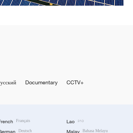
Русский
Documentary
CCTV+
French
Français
Lao
ລາວ
German
Deutsch
Malay
Bahasa Melayu