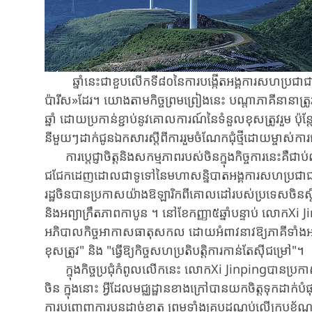
ឆ្នាំ​នេះ​ជា​ខួប​លើក​ទី​៨០​នៃ​ការ​បង្កើត​អង្គការ​សហប្រជាជាតិ
ប៉ារីស»ដែរ។ យោង​តាម​កិច្ច​ព្រម​ព្រៀង​នេះ បណ្តា​ភាគី​នានា​ត្រូវ​ដ
ឆ្នាំ ដោយ​ប្រកាន់​ខ្ជាប់នូវគោលការណ៍នៃទំនួលខុសត្រូវរួម ប៉ុន្តែ
នីមួយៗ​ដាក់​ជូន​ឯកសារ​ស្តីពី​ការ​រួម​ចំណែក​ជុំ​ថ្មីដោយ​ម្ចាស់​កា
ការប្តេជ្ញា​ចិត្តនិងសកម្មភាពរបស់ចិនក្នុងកិច្ច​ការ​នេះគឺ​
ជជែកដេញដោលជា​ទូទៅ​នៃ​មហា​សន្និបាតអង្គការ​សហ​ប្រជា
រដ្ឋ​ចិន​បាន​ប្រ​កាស​យ៉ាង​ឱឡា​រិក​ពី​គោល​ដៅ​របស់​ប្រទេស​ចិន​ស្
និង​អព្យាក្រឹតភាព​កាបូន ។ នៅខែកញ្ញា៥​ឆ្នាំ​បន្ទាប់ លោក​Xi​
អភិបាល​កិច្ច​អាកាស​ធាតុ​សកល​ ដោយអំពាវនាវឱ្យភាគីទាំងអស់ "មា
ខុស​ត្រូវ" និង "ធ្វើឱ្យកិច្ចសហប្រតិបត្តិការកាន់តែស៊ីជម្រៅ"។
ក្នុង​កិច្ច​ប្រជុំ​កំពូល​លើក​នេះ លោក​Xi​ Jinpingបាន​ប្រកាស​ពី​
ចិន ក្នុង​នោះ អ្វី​ដែល​មជ្ឈដ្ឋាន​ខាង​ក្រៅ​បាន​យក​ចិត្ត​ទុក​ដាក
ការ​បញ្ចេញ​ការ​បូន​ដាច់​ខាត ព្រម​ទាំង​គ្រប​ដណ្តប់​លើ​ក្រប​ខ័ណ្ឌ​សេ