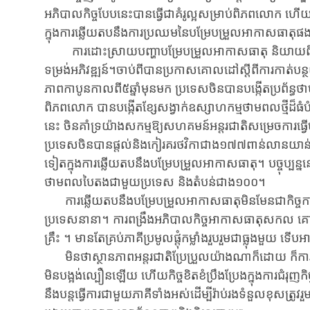
អភិបាលកិច្ច​បែប​នេះ​បាន​ធ្វើ​ជា​គំរូ​ល្អ​សម្រាប់​ពិភពលោក ហើយ​ក៏
ក្នុង​ការ​ឆ្លើយ​តប​នឹង​ការ​ប្រឈម​នៃ​បម្រែ​បម្រួល​អាកាសធាតុផ
ការ​ដោះ​ស្រាយ​បញ្ហា​បម្រែ​បម្រួល​អាកាស​ធាតុ និយាយ​ពី
ទម្រង់​អភិវឌ្ឍន៍។​ចាប់ពី​បាន​ប្រកាស​គោល​ដៅ​ស្តីពី​ការកាត់​បន្
ភាព​កាបូនកាល​ពី​៥​ឆ្នាំ​មុន​មក ប្រទេសចិនបានបង្កើត​ប្រព័ន្
ពិភពលោក បាន​បង្កើតខ្សែសង្វាក់ឧស្សាហកម្មថាមពល​ថ្មី​ដ៏​ធ
នេះ ចិនគាំទ្រ​យ៉ាងសកម្ម​ឱ្យ​សហគមន៍អន្តរជាតិសម្រេចការ​ធ្វើ
ប្រទេសចិនបានផ្តល់និងកៀរគរថវិកាជាង១៧៧​ពាន់​លាន​យាន់​ប្រាក
ទៀតក្នុងការ​ឆ្លើយ​តប​នឹង​បម្រែ​បម្រួល​អាកាសធាតុ។ បច្ចុប្បន្
ថាមពលបៃតងជាមួយប្រទេស និងតំបន់ជាង១០០។
ការឆ្លើយ​តប​នឹង​បម្រែ​បម្រួល​អាកាសធាតុមិនមែនជាកិច្ចការរប
ប្រទេសនានា។ ការពង្រឹងអភិបាលកិច្ច​អាកាសធាតុ​សកល​ គោលការ
គ្រឹះ​ ។ មាន​តែ​គ្រប់​ភាគី​ប្រមូល​ផ្តុំ​កម្លាំង​រួប​រួម​ជា​ធ្លុង​
មិនថាស្ថានភាពអន្តរជាតិប្រែប្រួលយ៉ាងណាក៏​ដោយ ក៏​ការឆ្
មិនបង្អង់​ល្បឿន​ឡើយ​ ហើយកិច្ចខិតខំ​ប្រឹង​ប្រែ​ង​ក្នុង​ការជំរុញ
នឹង​បន្ត​ធ្វើ​ការ​ជាមួយភាគីទាំងអស់ដើម្បីរ៉ាប់​រង​ទំនួល​ខុសត្រូ