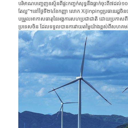
បរិមាណ​បញ្ចេញឧស្ម័នពីផ្ទះកញ្ចក់សុទ្ធ​នឹង​ធ្លាក់​ចុះ​ពី​៧​ដល់​១
តែ​ល្អ”​។នៅ​ថ្ងៃ​ទី​២៤​ខែ​កញ្ញា លោក XiJinpingប្រធាន​រដ្ឋ​ចិន​បាន​ថ្លែ
បម្រួល​អាកាស​ធាតុ​នៃ​អង្គការ​សហ​ប្រជាជាតិ ដោយ​ប្រកាស​ពី​គោល​
ប្រទេស​ចិន ដែល​ទទួល​បាន​ការ​វាយ​តម្លៃ​យ៉ាង​ខ្ពស់​ពី​សហគមន