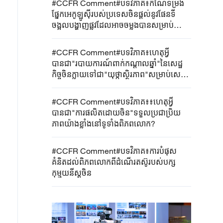
#CCFR Comment#បទវិភាគ៖កំណែទម្រង់
ផ្នែកអេកូឡូស៊ីរបស់ប្រទេសចិនផ្តល់នូវផែនទី
ចង្អុលបង្ហាញផ្លូវដែលអាចចម្លងបានសម្រាប់
ប្រទេសកំពុងអភិវឌ្ឍន៍
#CCFR Comment#បទវិភាគ៖ហេតុអ្វី
បានជា"របាយការណ៍ពាក់កណ្តាលឆ្នាំ"នៃសេដ្ឋ
កិច្ចចិនក្លាយទៅជា"យុថ្កាស្ថិរភាព"សម្រាប់សេដ្ឋ
កិច្ចសកល?
#CCFR Comment#បទវិភាគ៖៖ហេតុអ្វី
បានជា"ការផលិតដោយចិន"ទទួលប្រជាប្រិយ
ភាពយ៉ាងខ្លាំងនៅទូទាំងពិភពលោក?
#CCFR Comment#បទវិភាគ៖ការបំផុស
គំនិតដល់ពិភពលោកពីដំណើរតស៊ូរបស់បក្ស
កុម្មុយនីស្តចិន