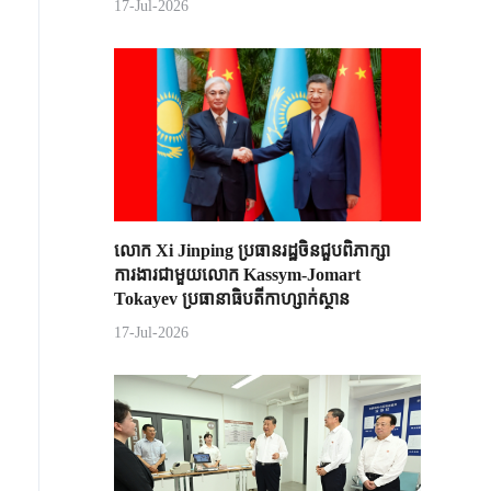
17-Jul-2026
លោក Xi Jinping ប្រធានរដ្ឋចិន​ជួបពិភាក្សា​
ការងារជាមួយ​លោក Kassym-Jomart ​
Tokayev ​ប្រធានាធិបតី​កាហ្សាក់ស្ថាន​
17-Jul-2026