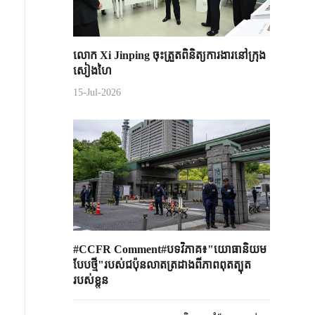
លោក Xi Jinping ចុះត្រួតពិនិត្យការងារនៅក្រុង
សៀងហៃ
15-Jul-2026
#CCFR Comment#បទវិភាគ៖"យោធានិយម
បែបថ្មី"របស់ជប៉ុនលាតត្រដាងពីភាពពុតត្បុត
របស់ខ្លួន