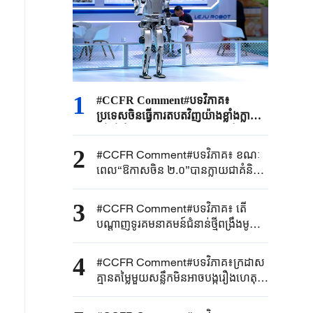
1
#CCFR Comment#បទវិភាគ៖
ប្រទេសចិនធ្វើការតបតវិញយ៉ាងខ្លាំងក្លា
ដើម្បីគាំពារសិទ្ធិ និងផលប្រយោជន៍ស្រប
ច្បាប់របស់សហគ្រាសចិន និងផល
2
#CCFR Comment#បទវិភាគ៖ ខណៈ
ប្រយោជន៍សន្តិសុខជាតិយ៉ាងម៉ឺងម៉ាត់
ពេល“ឱកាសចិន ២.០”បានក្លាយជាគំនិត
ឯកភាពរួម អ្វីដែលហៅថា“អតិរេក
ផលិតកម្ម”គ្រាន់តែជាការព្រួយបារម្ភខាង
3
#CCFR Comment#បទវិភាគ៖ តើ
នយោបាយប៉ុណ្ណោះ
បណ្តាញទូរគមនាគមន៍ជំនាន់ថ្មីពង្រឹងមូល
ដ្ឋានឌីជីថលនៃ “ផែនការអភិវឌ្ឍន៍
ជាតិ៥ឆ្នាំទី១៥ ”តាមរបៀបណា
4
#CCFR​ Comment#​បទវិភាគ៖ក្រដាស
គ្មានតម្លៃមួយសន្លឹកមិន​អាច​បង្ករឿង​ហេតុអ្វី
បានទេ ជប៉ុន​គួរ​បញ្ឈប់បង្ករឿងនៅ
សមុទ្រចិនខាងត្បូងឥឡូវនេះ