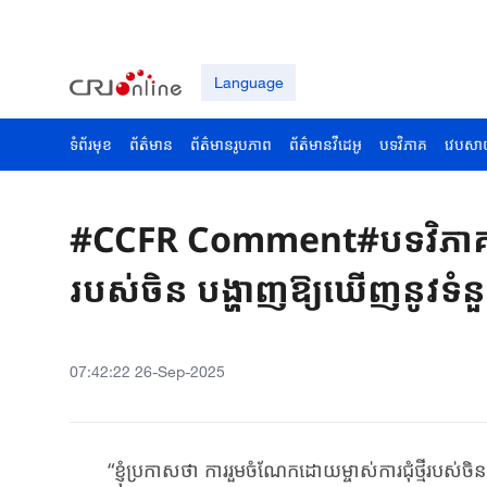
Language
ទំព័រមុខ
ព័ត៌មាន
ព័ត៌មានរូបភាព
ព័ត៌មានវីដេអូ
បទវិភាគ
វេបសា
#CCFR Comment#បទវិភាគ៖គ
របស់ចិន បង្ហាញឱ្យឃើញនូវទំន
07:42:22 26-Sep-2025
“ខ្ញុំ​ប្រកាសថា ការ​រួម​ចំណែក​ដោយ​ម្ចាស់​ការ​ជុំ​ថ្មី​របស់​ចិន​ គ