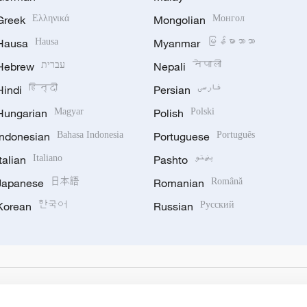
Greek
Ελληνικά
Mongolian
Монгол
Hausa
Hausa
Myanmar
မြန်မာဘာသာ
Hebrew
עברית
Nepali
नेपाली
Hindi
हिन्दी
Persian
فارسی
Hungarian
Magyar
Polish
Polski
Indonesian
Bahasa Indonesia
Portuguese
Português
Italian
Italiano
Pashto
پښتو
Japanese
日本語
Romanian
Română
Korean
한국어
Russian
Русский