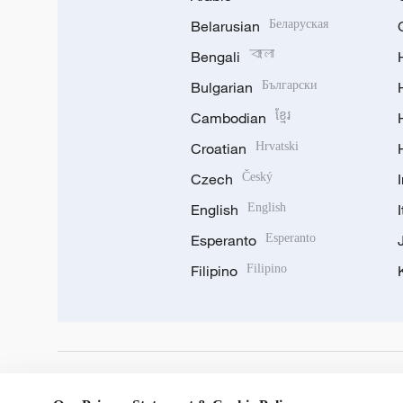
Belarusian
Беларуская
Bengali
বাংলা
Bulgarian
Български
Cambodian
ខ្មែរ
Croatian
Hrvatski
Czech
Český
English
English
Esperanto
Esperanto
Filipino
Filipino
DOWNLOAD OUR APP