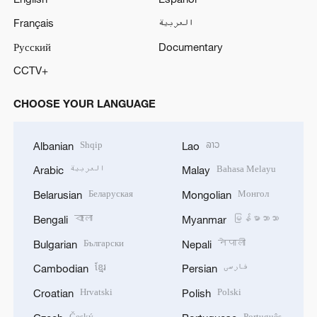
Français
العربية
Русский
Documentary
CCTV+
CHOOSE YOUR LANGUAGE
Shqip
ລາວ
Albanian
Lao
العربية
Bahasa Melayu
Arabic
Malay
Беларуская
Монгол
Belarusian
Mongolian
বাংলা
မြန်မာဘာသာ
Bengali
Myanmar
Български
नेपाली
Bulgarian
Nepali
ខ្មែរ
فارسی
Cambodian
Persian
Hrvatski
Polski
Croatian
Polish
Český
Português