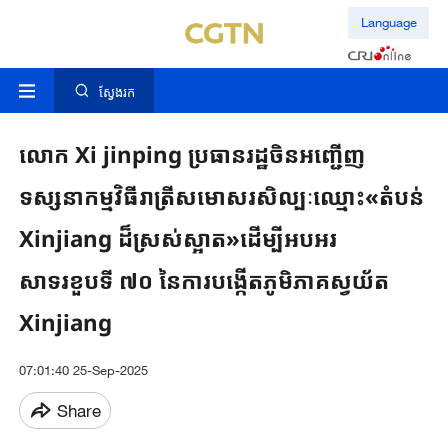
Language
ស្វែងរក
លោក Xi jinping ប្រធានរដ្ឋចិនអញ្ជើញ
ទស្សនាកម្មវិធីរាត្រីសមោសរសិល្បៈឈ្មោះ«តំបន់
Xinjiang ដ៏ស្រស់ស្អាត»ដើម្បីអបអរ
សាទរខួបទី ៧០ នៃការបង្កើតភូមិភាគស្វយ័ត
Xinjiang
07:01:40 25-Sep-2025
Share