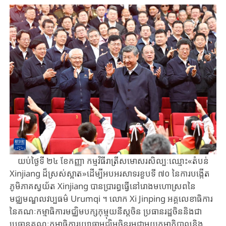
យប់​ថ្ងៃទី​ ២៤ ​ខែកញ្ញា ​កម្មវិធីរាត្រីសមោសរសិល្បៈឈ្មោះ​«តំបន់ ​
Xinjiang ​ដ៏​ស្រស់​ស្អាត»ដើម្បី​អបអរសាទរខួប​ទី ​៧០ ​នៃ​ការបង្កើត
ភូមិភាគ​ស្វយ័ត ​Xinjiang ​បាន​ប្រារព្ធ​ធ្វើ​នៅ​រោងមហោស្រព​នៃ​
មជ្ឈមណ្ឌលវប្បធម៌ ​Urumqi ​។ ​លោក ​Xi ​Jinping ​អគ្គលេ​ខាធិការ​
នៃ​គណៈ​កម្មាធិការមជ្ឈិមបក្ស​កុម្មុយ​នីស្ត​ចិន ​ប្រធាន​រដ្ឋ​ចិន​និងជា​
ប្រធានគណៈ​កម្មា​ធិ​ការ​យោ​ធា​មជ្ឈិមចិន​រួមជាមួយ​កម្មាភិបាលនិង