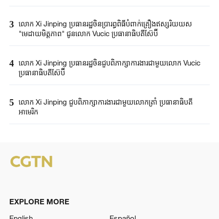
3
លោក Xi Jinping ប្រធានរដ្ឋចិនប្រារព្ធពិធីបំពាក់​គ្រឿង​ឥស្សរិយយស
"មេដាយមិត្តភាព" ជូនលោក Vucic ប្រធានាធិបតីស៊ែប៊ី
4
លោក Xi Jinping ប្រធានរដ្ឋចិនជួបពិភាក្សាការងារជាមួយលោក Vucic
ប្រធានាធិបតីស៊ែប៊ី
5
លោក Xi ​Jinping ​ជួបពិភាក្សា​ការងារ​ជាមួយ​លោកត្រាំ ​ប្រធានាធិបតី​
អាមេរិក​​
EXPLORE MORE
English
Español