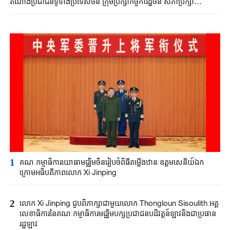
តំណាងប្រជាជនទូទាំងប្រទេសចិន ក្រុមប្រឹក្សាកិច្ចការដ្ឋចិន សភាប្រឹក្សា
នយោបាយប្រជាជនទូទាំងប្រទេសចិន គណៈកម្មាធិការយោធាមជ្ឈិមចិនផ្ញើ
លិខិតអបអរសាទរខួបទី ៧០ ឆ្នាំនៃការបង្កើតភូមិភាគស្វយ័ត Xinjiang
1
គណៈកម្មាធិការយោធាមជ្ឈិម​ចិន​រៀបចំ​ពិធី​តម្លើងឋានៈឧត្តមសេនីយ៍ឯក
ក្រោម​អធិបតី​ភាព​លោក​ Xi Jinping
2
លោក Xi Jinping ជួបពិភាក្សាជាមួយលោក Thongloun Sisoulith អគ្គ
លេខាធិការនៃគណៈកម្មាធិការមជ្ឈិមបក្សប្រជាជនបដិវត្តន៍ឡាវនិងជាប្រធាន
រដ្ឋឡាវ