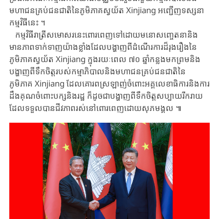
មហាជនគ្រប់ជនជាតិ​នៃ​ភូមិភាគ​ស្វយ័ត ​Xinjiang ​អញ្ជើញទស្សនា
កម្មវិធីនេះ ​។
កម្មវិធីរាត្រីសមោសរនេះ​ពោរពេញ​ទៅដោយ​មនោសញ្ចេតនា​និង​
មាន​ភាព​ទាក់​ទាញ​យ៉ាង​ខ្លាំង​ដែល​បង្ហាញពីដំណើរការដ៏រុងរឿងនៃ
ភូមិភាគស្វយ័ត ​Xinjiang ​ក្នុង​រយៈ​ពេល ​៧០ ​ឆ្នាំ​កន្លងមក​ព្រមនិង​
បង្ហាញពី​ទឹកចិត្ត​របស់​កម្មាភិបាល​និង​មហាជន​គ្រប់​ជន​ជាតិ​នៃ​
ភូមិភាគ ​Xinjiang ​ដែល​គោរព​ស្រឡាញ់​ចំពោះ​អគ្គលេ​ខាធិការ​និង​ការ​
ដឹង​គុណ​ចំពោះ​បក្ស​និង​រដ្ឋ ​ក៏ដូចជា​បង្ហាញ​ពី​ទឹក​ចិត្ត​សប្បាយ​រីករាយ​
ដែល​ទទួលបាន​ជីវភាពរស់នៅ​ពោរពេញ​ដោយ​សុភមង្គល ​៕​