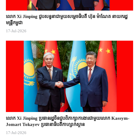
លោក Xi Jinping ជួបសន្ទនាជាមួយសម្តេចធិបតី ហ៊ុន ម៉ាណែត នាយករដ្ឋ
មន្ត្រីកម្ពុជា
17-Jul-2026
លោក Xi Jinping ប្រធានរដ្ឋចិន​ជួបពិភាក្សា​ការងារជាមួយ​លោក Kassym-
Jomart ​Tokayev ​ប្រធានាធិបតី​កាហ្សាក់ស្ថាន​
17-Jul-2026