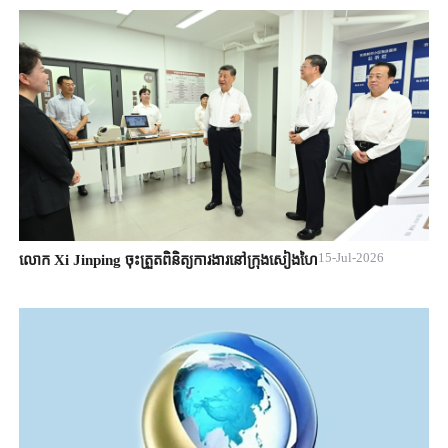
15-Jul-2026
លោក Xi Jinping ចុះត្រួតពិនិត្យការងារនៅក្រុងសៀងហៃ