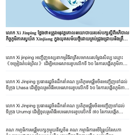
លោក Xi Jinping ថ្លែងថា៖ត្រូវអនុវត្តគោលនយោបាយរបស់បក្សស្តីពីអភិបាល
កិច្ចភូមិភាគស្វយ័ត Xinjiang ក្នុងយុគសម័យថ្មីដោយគ្រប់ជ្រុងជ្រោយនិងត្រឹម
ត្រូវដើម្បីខិតខំប្រឹងប្រែងកសាងភូមិភាគ Xinjiang បែបសង្គមនិយមទំនើបដែល
ប្រកបដោយសាមគ្គីភាពនិងសុខដុមរមនា ភាពរុងរឿងនិងវិបុលភាព អរិយធម៌និង
លោក Xi jinping អញ្ជើញ​ទស្សនាកម្មវិធីរាត្រីសមោសរសម្តែង​សិល្បៈ​ឈ្មោះ​
វឌ្ឍនភាពប្រកបអាជីពនិងរស់នៅដោយសុខសាន្តនិងបរិស្ថានអេកូឡូស៊ីដ៏ល្អ
《ចម្រៀងតំបន់​ព្រិល》 ដើម្បីអបអរសាទរខួបលើកទី ៦០ នៃការបង្កើតភូមិភាគ
ប្រសើរ
ស្វយ័ត Xizang
លោក Xi Jinping ប្រធានរដ្ឋ​ចិន​ដឹកនាំគណៈប្រតិភូមមជ្ឈិមចិន​អញ្ជើញ​ទៅដល់
ទីក្រុង Lhasa ដើម្បី​ចូលរួមពិធីអបអរសាទរខួបលើកទី ៦០ នៃការបង្កើតភូមិភាគ
ស្វយ័ត Xizang
លោក Xi Jinping ប្រធានរដ្ឋចិនដឹកនាំគណៈប្រតិភូមជ្ឈិមចិនអញ្ជើញទៅដល់
ទីក្រុង Urumqi ដើម្បីចូលរួមពិធីអបអរសាទរខួបលើកទី ៧០ នៃការបង្កើត
ភូមិភាគស្វយ័តស៊ីនជាំង
គណៈកមា្មធិការមជ្ឈិមបក្សកុម្មុយនីស្តចិន គណៈកម្មាធិការអចិន្ត្រៃយ៍នៃសភា