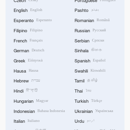
Czech
Portuguese
English
پښتو
English
Pashto
Esperanto
Română
Esperanto
Romanian
Filipino
Русский
Filipino
Russian
Français
Српски
French
Serbian
Deutsch
සිංහල
German
Sinhala
Ελληνικά
Español
Greek
Spanish
Hausa
Kiswahili
Hausa
Swahili
עברית
தமிழ்
Hebrew
Tamil
हिन्दी
ไทย
Hindi
Thai
Magyar
Türkçe
Hungarian
Turkish
Bahasa Indonesia
Українська
Indonesian
Ukrainian
Italiano
اردو
Italian
Urdu